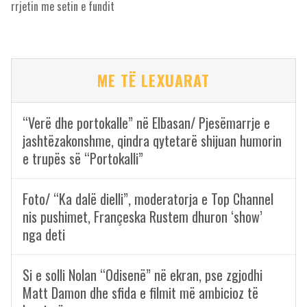
rrjetin me setin e fundit
ME TË LEXUARAT
“Verë dhe portokalle” në Elbasan/ Pjesëmarrje e
jashtëzakonshme, qindra qytetarë shijuan humorin
e trupës së “Portokalli”
Foto/ “Ka dalë dielli”, moderatorja e Top Channel
nis pushimet, Françeska Rustem dhuron ‘show’
nga deti
Si e solli Nolan “Odisenë” në ekran, pse zgjodhi
Matt Damon dhe sfida e filmit më ambicioz të