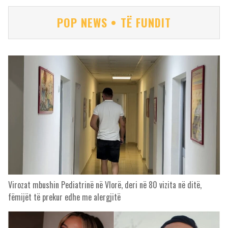
POP NEWS • TË FUNDIT
Virozat mbushin Pediatrinë në Vlorë, deri në 80 vizita në ditë,
fëmijët të prekur edhe me alergjitë