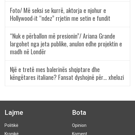
Foto/ Më seksi se kurrë, aktorja e njohur e
Hollywood-it “ndez” rrjetin me setin e fundit
“Nuk e përballon më presionin”/ Ariana Grande
largohet nga jeta publike, anulon edhe projektin e
madh në Londër
Një e tretë mes balerinës shqiptare dhe
këngëtares italiane? Fansat dyshojnë për… xhelozi
Lajme
Bota
Politikë
Opinion
Kronikë
Koment