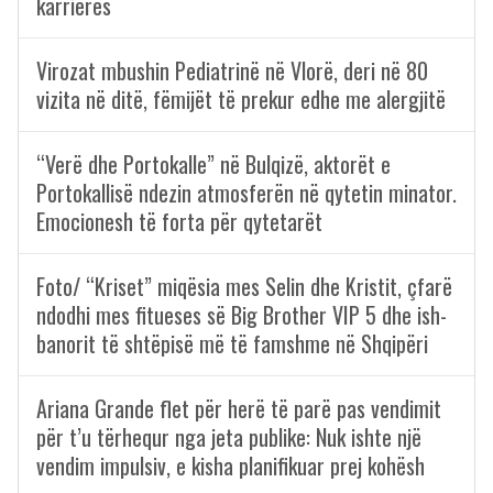
karrierës
Virozat mbushin Pediatrinë në Vlorë, deri në 80
vizita në ditë, fëmijët të prekur edhe me alergjitë
“Verë dhe Portokalle” në Bulqizë, aktorët e
Portokallisë ndezin atmosferën në qytetin minator.
Emocionesh të forta për qytetarët
Foto/ “Kriset” miqësia mes Selin dhe Kristit, çfarë
ndodhi mes fitueses së Big Brother VIP 5 dhe ish-
banorit të shtëpisë më të famshme në Shqipëri
Ariana Grande flet për herë të parë pas vendimit
për t’u tërhequr nga jeta publike: Nuk ishte një
vendim impulsiv, e kisha planifikuar prej kohësh