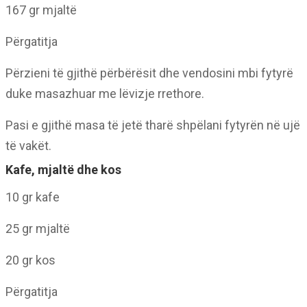
167 gr mjaltë
Përgatitja
Përzieni të gjithë përbërësit dhe vendosini mbi fytyrë
duke masazhuar me lëvizje rrethore.
Pasi e gjithë masa të jetë tharë shpëlani fytyrën në ujë
të vakët.
Kafe, mjaltë dhe kos
10 gr kafe
25 gr mjaltë
20 gr kos
Përgatitja