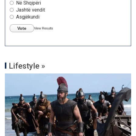
Në Shqipëri
Jashtë vendit
Asgjëkundi
Vote
View Results
Lifestyle »