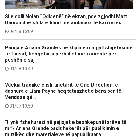
Si e solli Nolan “Odisenë” në ekran, pse zgjodhi Matt
Damon dhe sfida e filmit më ambicioz të karrierës
04/08 15:09
Pamja e Ariana Grandes në klipin e ri ngjall shqetësime
te fansat, këngëtarja përballet me komente për
peshën e saj
01/08 10:49
Vdekja tragjike e ish-anëtarit të One Direction, e
dashura e Liam Payne heq tatuazhet e bëra për të:
Vendosa që…
31/07 19:50
“Hynë fshehurazi në pajisjet e bashkëpunëtorëve të
mi”/ Ariana Grande padit hakerët për publikimin e
muzikës dhe materialeve të papublikuara