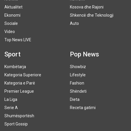
Aktualitet
Kosova dhe Rajoni
Ekonomi
Shkencë dhe Teknologji
Sociale
Auto
Video
Top News LIVE
Sport
Pop News
Kombëtarja
Showbiz
Kategoria Superiore
Lifestyle
Kategoria e Parë
Fashion
Premier League
Shëndeti
La Liga
Dieta
Serie A
Receta gatimi
Shumësportësh
Sport Gossip