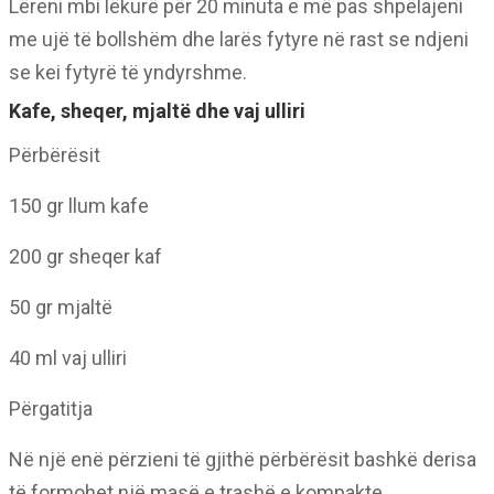
Lëreni mbi lëkurë për 20 minuta e më pas shpëlajeni
me ujë të bollshëm dhe larës fytyre në rast se ndjeni
se kei fytyrë të yndyrshme.
Kafe, sheqer, mjaltë dhe vaj ulliri
Përbërësit
150 gr llum kafe
200 gr sheqer kaf
50 gr mjaltë
40 ml vaj ulliri
Përgatitja
Në një enë përzieni të gjithë përbërësit bashkë derisa
të formohet një masë e trashë e kompakte.