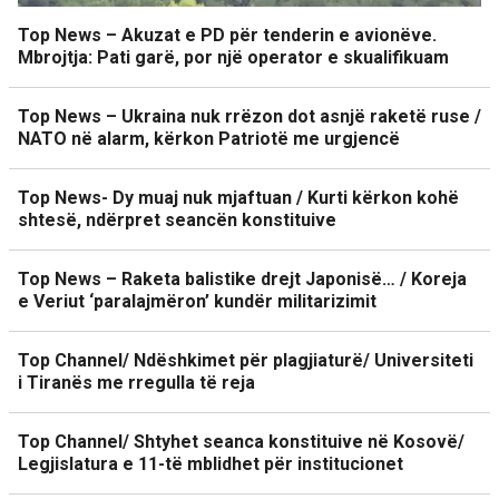
Top News – Akuzat e PD për tenderin e avionëve.
Mbrojtja: Pati garë, por një operator e skualifikuam
Top News – Ukraina nuk rrëzon dot asnjë raketë ruse /
NATO në alarm, kërkon Patriotë me urgjencë
Top News- Dy muaj nuk mjaftuan / Kurti kërkon kohë
shtesë, ndërpret seancën konstituive
Top News – Raketa balistike drejt Japonisë… / Koreja
e Veriut ‘paralajmëron’ kundër militarizimit
Top Channel/ Ndëshkimet për plagjiaturë/ Universiteti
i Tiranës me rregulla të reja
Top Channel/ Shtyhet seanca konstituive në Kosovë/
Legjislatura e 11-të mblidhet për institucionet