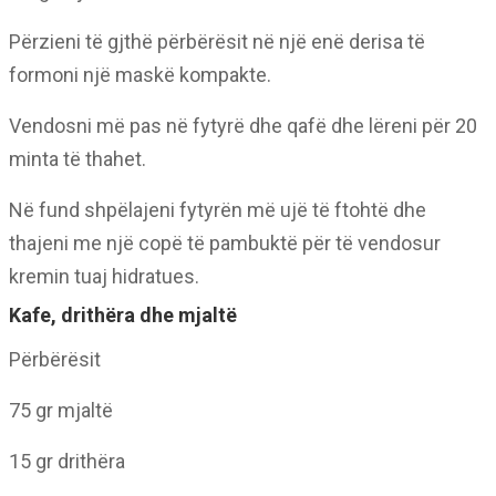
Përzieni të gjthë përbërësit në një enë derisa të
formoni një maskë kompakte.
Vendosni më pas në fytyrë dhe qafë dhe lëreni për 20
minta të thahet.
Në fund shpëlajeni fytyrën më ujë të ftohtë dhe
thajeni me një copë të pambuktë për të vendosur
kremin tuaj hidratues.
Kafe, drithëra dhe mjaltë
Përbërësit
75 gr mjaltë
15 gr drithëra