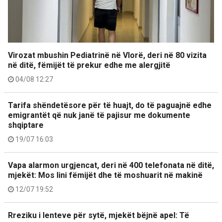
Virozat mbushin Pediatrinë në Vlorë, deri në 80 vizita
në ditë, fëmijët të prekur edhe me alergjitë
04/08 12:27
Tarifa shëndetësore për të huajt, do të paguajnë edhe
emigrantët që nuk janë të pajisur me dokumente
shqiptare
19/07 16:03
Vapa alarmon urgjencat, deri në 400 telefonata në ditë,
mjekët: Mos lini fëmijët dhe të moshuarit në makinë
12/07 19:52
Rreziku i lenteve për sytë, mjekët bëjnë apel: Të