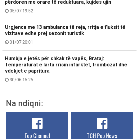
përdoren me orare të reduktuara, kujdes ujin
05/07 19:52
Urgjenca me 13 ambulanca të reja, rritja e fluksit të
vizitave edhe prej sezonit turistik
01/07 20:01
Humbja e jetës për shkak të vapës, Brataj:
Temperaturat e larta rrisin infarktet, trombozat dhe
vdekjet e papritura
30/06 15:25
Na ndiqni:
Top Channel
TCH Pop News