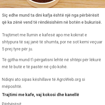
Siç edhe mund ta dini kafja është një nga përbërësit
që ka zënë vend të rëndësishëm në botën e bukurisë.
Trajtimet me llumin e kafesë apo me kokrrat e
shtypura të saj janë të shumta, por ne sot kemi veçuar
5 prej tyre për ju.
Të gjitha mund t’i përgatisni lehtë në shtëpi për lëkurë
më të butë e të pastër në çdo kohë.
Ndiqni ato sipas këshillave të AgroWeb.org si
mëposhtë.
Trajtimi me kafe, vaj kokosi dhe kanellë
Përbërësit