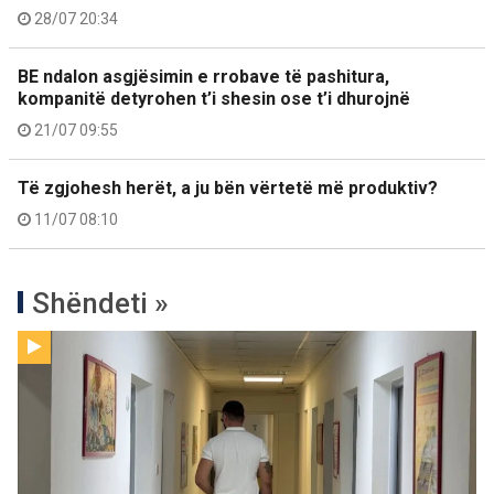
28/07 20:34
BE ndalon asgjësimin e rrobave të pashitura,
kompanitë detyrohen t’i shesin ose t’i dhurojnë
21/07 09:55
Të zgjohesh herët, a ju bën vërtetë më produktiv?
11/07 08:10
Shëndeti »