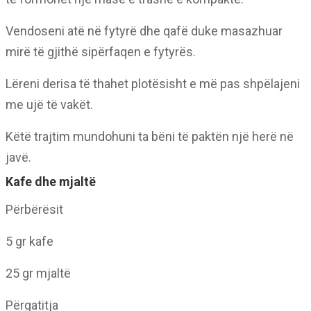
Vendoseni atë në fytyrë dhe qafë duke masazhuar
mirë të gjithë sipërfaqen e fytyrës.
Lëreni derisa të thahet plotësisht e më pas shpëlajeni
me ujë të vakët.
Këtë trajtim mundohuni ta bëni të paktën një herë në
javë.
Kafe dhe mjaltë
Përbërësit
5 gr kafe
25 gr mjaltë
Përgatitja