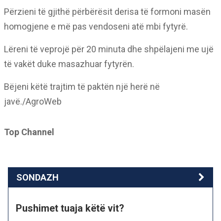
Përzieni të gjithë përbërësit derisa të formoni masën
homogjene e më pas vendoseni atë mbi fytyrë.
Lëreni të veprojë për 20 minuta dhe shpëlajeni me ujë
të vakët duke masazhuar fytyrën.
Bëjeni këtë trajtim të paktën një herë në
javë./AgroWeb
Top Channel
SONDAZH
Pushimet tuaja këtë vit?