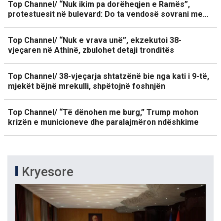
Top Channel/ “Nuk ikim pa dorëheqjen e Ramës”,
protestuesit në bulevard: Do ta vendosë sovrani me…
Top Channel/ “Nuk e vrava unë”, ekzekutoi 38-
vjeçaren në Athinë, zbulohet detaji tronditës
Top Channel/ 38-vjeçarja shtatzënë bie nga kati i 9-të,
mjekët bëjnë mrekulli, shpëtojnë foshnjën
Top Channel/ “Të dënohen me burg,” Trump mohon
krizën e municioneve dhe paralajmëron ndëshkime
Kryesore