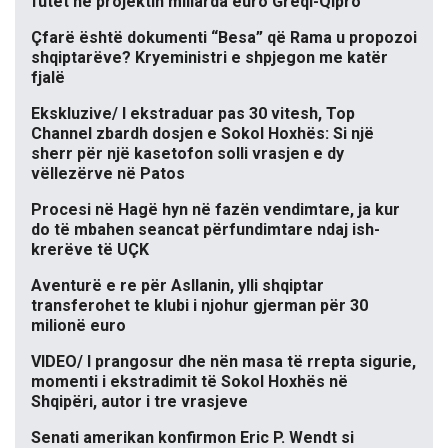
futet në projektin miliarda euro Greqi-Qipro
Çfarë është dokumenti “Besa” që Rama u propozoi
shqiptarëve? Kryeministri e shpjegon me katër
fjalë
Ekskluzive/ I ekstraduar pas 30 vitesh, Top
Channel zbardh dosjen e Sokol Hoxhës: Si një
sherr për një kasetofon solli vrasjen e dy
vëllezërve në Patos
Procesi në Hagë hyn në fazën vendimtare, ja kur
do të mbahen seancat përfundimtare ndaj ish-
krerëve të UÇK
Aventurë e re për Asllanin, ylli shqiptar
transferohet te klubi i njohur gjerman për 30
milionë euro
VIDEO/ I prangosur dhe nën masa të rrepta sigurie,
momenti i ekstradimit të Sokol Hoxhës në
Shqipëri, autor i tre vrasjeve
Senati amerikan konfirmon Eric P. Wendt si