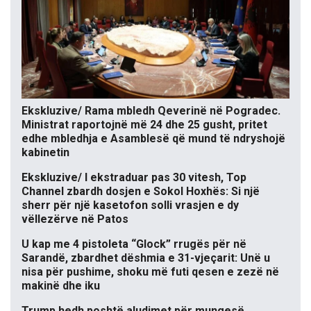
Ekskluzive/ Rama mbledh Qeverinë në Pogradec.
Ministrat raportojnë më 24 dhe 25 gusht, pritet
edhe mbledhja e Asamblesë që mund të ndryshojë
kabinetin
Ekskluzive/ I ekstraduar pas 30 vitesh, Top
Channel zbardh dosjen e Sokol Hoxhës: Si një
sherr për një kasetofon solli vrasjen e dy
vëllezërve në Patos
U kap me 4 pistoleta “Glock” rrugës për në
Sarandë, zbardhet dëshmia e 31-vjeçarit: Unë u
nisa për pushime, shoku më futi qesen e zezë në
makinë dhe iku
Trump hedh poshtë aludimet për mungesë