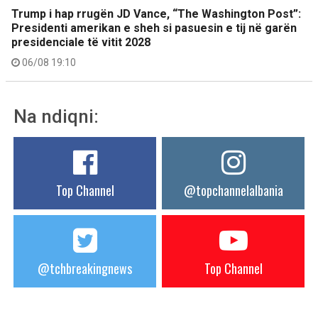
Trump i hap rrugën JD Vance, “The Washington Post”:
Presidenti amerikan e sheh si pasuesin e tij në garën
presidenciale të vitit 2028
06/08 19:10
Na ndiqni:
Top Channel
@topchannelalbania
@tchbreakingnews
Top Channel