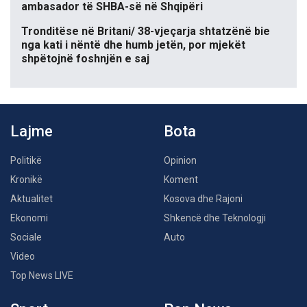
ambasador të SHBA-së në Shqipëri
Tronditëse në Britani/ 38-vjeçarja shtatzënë bie
nga kati i nëntë dhe humb jetën, por mjekët
shpëtojnë foshnjën e saj
Lajme
Bota
Politikë
Opinion
Kronikë
Koment
Aktualitet
Kosova dhe Rajoni
Ekonomi
Shkencë dhe Teknologji
Sociale
Auto
Video
Top News LIVE