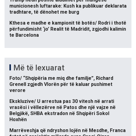
municionesh luftarake: Kush ka publikuar deklarata
tradhtare, të dënohet me burg
Kthesa e madhe e kampionit të botës/ Rodri i thotë
përfundimisht ‘jo’ Realit të Madridit, zgjodhi kalimin
te Barcelona
Më të lexuarat
Foto/ “Shqipëria me miq dhe familje”, Richard
Grenell zgjedh Vlorën për të kaluar pushimet
verore
Ekskluzive/ U arrestua pas 30 vitesh në arrati
vrasësi i vëllezërve në Patos dhe një vajze në
Belgjikë, SHBA ekstradon në Shqipëri Sokol
Hoxhën
Marrëveshja që ndryshon lojën në Mesdhe, Franca