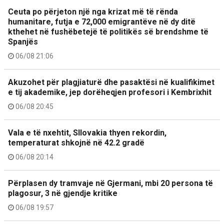
Ceuta po përjeton një nga krizat më të rënda
humanitare, futja e 72,000 emigrantëve në dy ditë
kthehet në fushëbetejë të politikës së brendshme të
Spanjës
06/08 21:06
Akuzohet për plagjiaturë dhe pasaktësi në kualifikimet
e tij akademike, jep dorëheqjen profesori i Kembrixhit
06/08 20:45
Vala e të nxehtit, Sllovakia thyen rekordin,
temperaturat shkojnë në 42.2 gradë
06/08 20:14
Përplasen dy tramvaje në Gjermani, mbi 20 persona të
plagosur, 3 në gjendje kritike
06/08 19:57