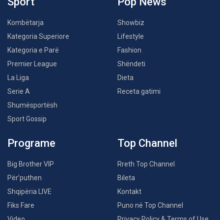
Sport
Pop News
Kombëtarja
Showbiz
Kategoria Superiore
Lifestyle
Kategoria e Parë
Fashion
Premier League
Shëndeti
La Liga
Dieta
Serie A
Receta gatimi
Shumësportësh
Sport Gossip
Programe
Top Channel
Big Brother VIP
Rreth Top Channel
Për’puthen
Bileta
Shqipëria LIVE
Kontakt
Fiks Fare
Puno në Top Channel
Video
Privacy Policy & Terms of Use