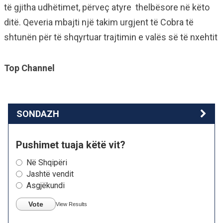
të gjitha udhëtimet, përveç atyre thelbësore në këto
ditë. Qeveria mbajti një takim urgjent të Cobra të
shtunën për të shqyrtuar trajtimin e valës së të nxehtit
Top Channel
SONDAZH
Pushimet tuaja këtë vit?
Në Shqipëri
Jashtë vendit
Asgjëkundi
Vote
View Results