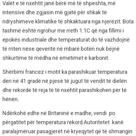
Valët e të nxehtit janë bërë më të shpeshta, më
intensive dhe zgjasin më gjatë për shkak të
ndryshimeve klimatike të shkaktuara nga njerëzit. Bota
tashmë është ngrohur me rreth 1.1C që nga fillimi i
epokës industriale dhe temperaturat do të vazhdojnë
të rriten nëse qeveritë në mbarë botën nuk bëjnë
shkurtime të mëdha në emetimet e karbonit.
Shërbimi francez i motit ka parashikuar temperatura
deri në 41 gradë në pjesë të jugut të vendit të dielën
dhe rekorde të reja të të nxehtit parashikohen për të
hënën.
Ndërkohë edhe në Britaninë e madhe, vendi po
përgatitet për temperatura rekord.Autoritetet kanë
paralajmëruar pasagjerët në kryeqytet që të shmangin