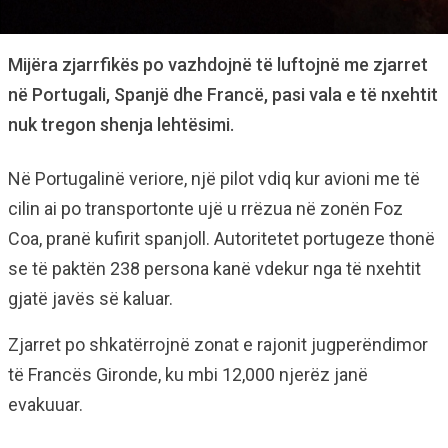
Mijëra zjarrfikës po vazhdojnë të luftojnë me zjarret
në Portugali, Spanjë dhe Francë, pasi vala e të nxehtit
nuk tregon shenja lehtësimi.
Në Portugalinë veriore, një pilot vdiq kur avioni me të
cilin ai po transportonte ujë u rrëzua në zonën Foz
Coa, pranë kufirit spanjoll. Autoritetet portugeze thonë
se të paktën 238 persona kanë vdekur nga të nxehtit
gjatë javës së kaluar.
Zjarret po shkatërrojnë zonat e rajonit jugperëndimor
të Francës Gironde, ku mbi 12,000 njerëz janë
evakuuar.