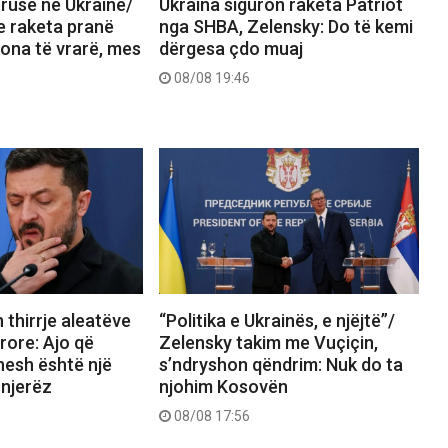
 ruse në Ukrainë/
Ukraina siguron raketa Patriot
 raketa pranë
nga SHBA, Zelensky: Do të kemi
rsona të vrarë, mes
dërgesa çdo muaj
08/08 19:46
 thirrje aleatëve
“Politika e Ukrainës, e njëjtë”/
jrore: Ajo që
Zelensky takim me Vuçiçin,
 nesh është një
s’ndryshon qëndrim: Nuk do ta
 njerëz
njohim Kosovën
08/08 17:56