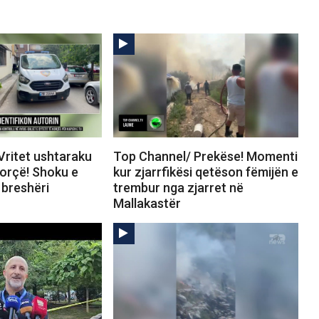
Vritet ushtaraku
Top Channel/ Prekëse! Momenti
Korçë! Shoku e
kur zjarrfikësi qetëson fëmijën e
breshëri
trembur nga zjarret në
Mallakastër