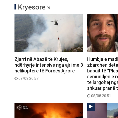
Kryesore »
Zjarri në Abazë të Krujës,
Humbja e madh
ndërhyrje intensive nga ajri me 3
zbardhen detaj
helikopterë të Forcës Ajrore
babait të “Ple
sëmundjen e r
08/08 20:57
të largohej ng
shkuar pranë t
08/08 20:51