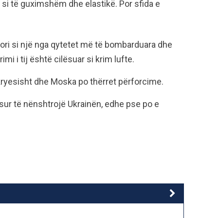
si të guximshëm dhe elastikë. Por sfida e
stori si një nga qytetet më të bombarduara dhe
i i tij është cilësuar si krim lufte.
kryesisht dhe Moska po thërret përforcime.
osur të nënshtrojë Ukrainën, edhe pse po e