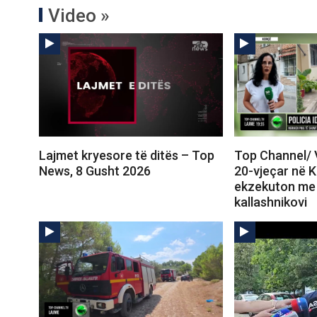
Video »
Lajmet kryesore të ditës – Top
Top Channel/ 
News, 8 Gusht 2026
20-vjeçar në 
ekzekuton me 
kallashnikovi