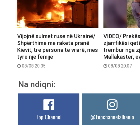
Vijojnë sulmet ruse në Ukrainë/
VIDEO/ Prekës
Shpërthime me raketa pranë
zjarrfikësi qe
Kievit, tre persona të vrarë, mes
trembur nga zj
tyre një fëmijë
Mallakastër, 
08/08 20:35
08/08 20:07
Na ndiqni:
Top Channel
@topchannelalbania