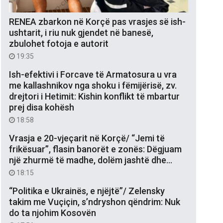
RENEA zbarkon në Korçë pas vrasjes së ish-
ushtarit, i riu nuk gjendet në banesë,
zbulohet fotoja e autorit
19:35
Ish-efektivi i Forcave të Armatosura u vra
me kallashnikov nga shoku i fëmijërisë, zv.
drejtori i Hetimit: Kishin konflikt të mbartur
prej disa kohësh
18:58
Vrasja e 20-vjeçarit në Korçë/ “Jemi të
frikësuar”, flasin banorët e zonës: Dëgjuam
një zhurmë të madhe, dolëm jashtë dhe…
18:15
“Politika e Ukrainës, e njëjtë”/ Zelensky
takim me Vuçiçin, s’ndryshon qëndrim: Nuk
do ta njohim Kosovën