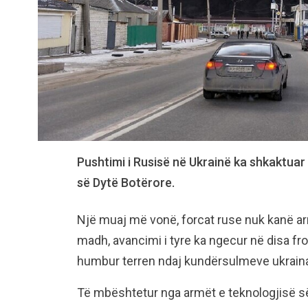
Pushtimi i Rusisë në Ukrainë ka shkaktuar
së Dytë Botërore.
Një muaj më vonë, forcat ruse nuk kanë arri
madh, avancimi i tyre ka ngecur në disa f
humbur terren ndaj kundërsulmeve ukrain
Të mbështetur nga armët e teknologjisë së 