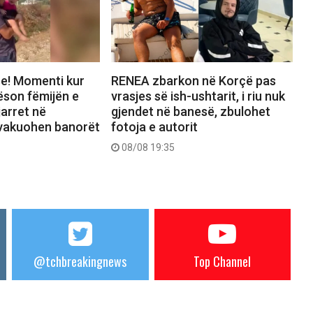
e! Momenti kur
RENEA zbarkon në Korçë pas
tëson fëmijën e
vrasjes së ish-ushtarit, i riu nuk
arret në
gjendet në banesë, zbulohet
evakuohen banorët
fotoja e autorit
08/08 19:35
@tchbreakingnews
Top Channel