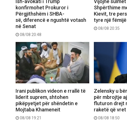
Ish-avokati i Trump
Vijojnë sulmet
konfirmohet Prokuror i
Shpërthime me
Përgjithshëm i SHBA-
Kievit, tre pe
së, diferencë e ngushtë votash
tyre një fëmijë
në Senat
08/08 20:35
08/08 20:48
Irani publikon videon e rrallë të
Zelensky u bën
liderit suprem, shtohen
për mbrojtje a
pikëpyetjet për shëndetin e
fluturon drejt
Mojtaba Khameneit
raketë që vret
08/08 19:21
08/08 18:50