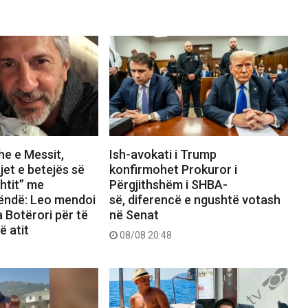
e e Messit,
Ish-avokati i Trump
et e betejës së
konfirmohet Prokuror i
shtit” me
Përgjithshëm i SHBA-
ëndë: Leo mendoi
së, diferencë e ngushtë votash
a Botërori për të
në Senat
ë atit
08/08 20:48