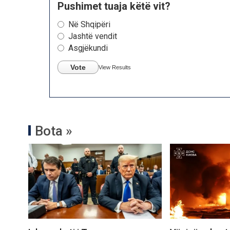
Pushimet tuaja këtë vit?
Në Shqipëri
Jashtë vendit
Asgjëkundi
Vote
View Results
Bota »