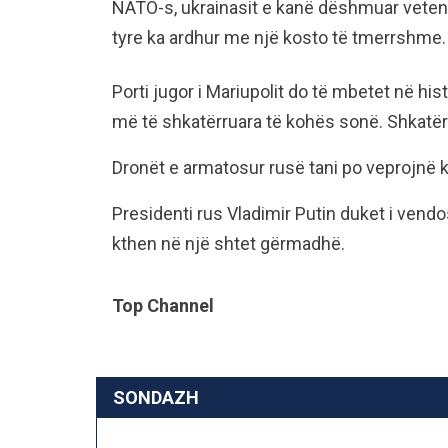
NATO-s, ukrainasit e kanë dëshmuar veten 
tyre ka ardhur me një kosto të tmerrshme.
Porti jugor i Mariupolit do të mbetet në hi
më të shkatërruara të kohës sonë. Shkatërrim
Dronët e armatosur rusë tani po veprojnë 
Presidenti rus Vladimir Putin duket i vend
kthen në një shtet gërmadhë.
Top Channel
SONDAZH