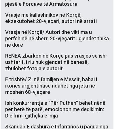
pjesë e Forcave të Armatosura
Vrasje me kallashnikov në Korçë,
ekzekutohet 20-vjeçari, autori në arrati
Vrasja në Korçë/ Autori dhe viktima u
përfshinë në sherr, 20-vjeçarit i gjendet thika
në dorë
RENEA zbarkon në Korçë pas vrasjes së ish-
ushtarit, i riu nuk gjendet në banesë,
zbulohet fotoja e autorit
E trishtë/ Zi në familjen e Messit, babai i
ikones argjentinase ndahet nga jeta në
moshën 68-vjeçare
Ish konkurrentja e “Për’Puthen” bëhet nënë
për herë të parë, emocionon me dedikimin:
Dielli im, gjithçka e imja
Skandal/ E dashura e Infantinos u pagua nga