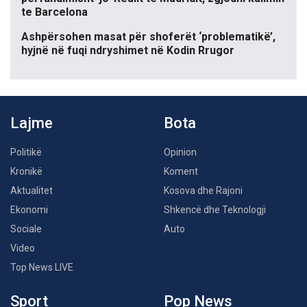
te Barcelona
Ashpërsohen masat për shoferët ‘problematikë’,
hyjnë në fuqi ndryshimet në Kodin Rrugor
Lajme
Bota
Politikë
Opinion
Kronikë
Koment
Aktualitet
Kosova dhe Rajoni
Ekonomi
Shkencë dhe Teknologji
Sociale
Auto
Video
Top News LIVE
Sport
Pop News