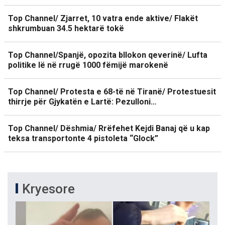
Top Channel/ Zjarret, 10 vatra ende aktive/ Flakët
shkrumbuan 34.5 hektarë tokë
Top Channel/Spanjë, opozita bllokon qeverinë/ Lufta
politike lë në rrugë 1000 fëmijë marokenë
Top Channel/ Protesta e 68-të në Tiranë/ Protestuesit
thirrje për Gjykatën e Lartë: Pezulloni…
Top Channel/ Dëshmia/ Rrëfehet Kejdi Banaj që u kap
teksa transportonte 4 pistoleta “Glock”
Kryesore