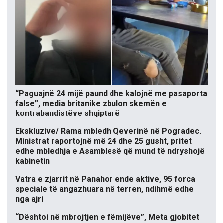
“Paguajnë 24 mijë paund dhe kalojnë me pasaporta
false”, media britanike zbulon skemën e
kontrabandistëve shqiptarë
Ekskluzive/ Rama mbledh Qeverinë në Pogradec.
Ministrat raportojnë më 24 dhe 25 gusht, pritet
edhe mbledhja e Asamblesë që mund të ndryshojë
kabinetin
Vatra e zjarrit në Panahor ende aktive, 95 forca
speciale të angazhuara në terren, ndihmë edhe
nga ajri
“Dështoi në mbrojtjen e fëmijëve”, Meta gjobitet