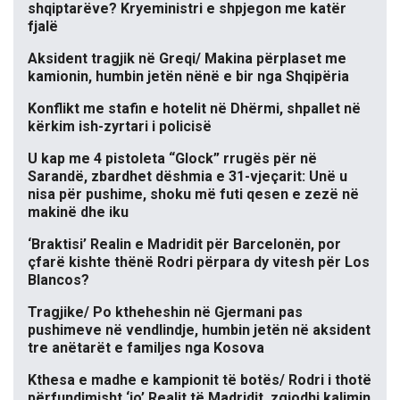
shqiptarëve? Kryeministri e shpjegon me katër
fjalë
Aksident tragjik në Greqi/ Makina përplaset me
kamionin, humbin jetën nënë e bir nga Shqipëria
Konflikt me stafin e hotelit në Dhërmi, shpallet në
kërkim ish-zyrtari i policisë
U kap me 4 pistoleta “Glock” rrugës për në
Sarandë, zbardhet dëshmia e 31-vjeçarit: Unë u
nisa për pushime, shoku më futi qesen e zezë në
makinë dhe iku
‘Braktisi’ Realin e Madridit për Barcelonën, por
çfarë kishte thënë Rodri përpara dy vitesh për Los
Blancos?
Tragjike/ Po ktheheshin në Gjermani pas
pushimeve në vendlindje, humbin jetën në aksident
tre anëtarët e familjes nga Kosova
Kthesa e madhe e kampionit të botës/ Rodri i thotë
përfundimisht ‘jo’ Realit të Madridit, zgjodhi kalimin