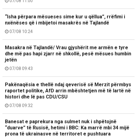
07/08 11:00
“Isha përpara mësueses sime kur u qëllua”, rrëfimi i
nxënëses që i mbijetoi masakrës në Tajlandë
07/08 10:24
Masakra në Tajlandë/ Vrau gjyshërit me armën e tyre
dhe më pas hapi zjarr në shkollë, pesë mësues humbin
jetën
07/08 09:43
Pakënaqësia e thellë ndaj qeverisë së Merzit përmbys
raportet politike, AfD arrin mbështetjen më të lartë në
histori dhe lë pas CDU/CSU
07/08 09:32
Banesat e paprekura nga sulmet nuk i shpëtojnë
“duarve” të Rusisë, hetimi i BBC: Ka marrë mbi 34 mijë
prona të ukrainasve në territoret e pushtuara