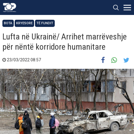
BOTA
KRYESORE
TË FUNDIT
Lufta në Ukrainë/ Arrihet marrëveshje
për nëntë korridore humanitare
23/03/2022 08:57