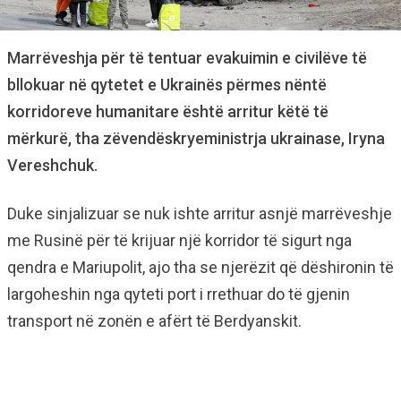
Marrëveshja për të tentuar evakuimin e civilëve të
bllokuar në qytetet e Ukrainës përmes nëntë
korridoreve humanitare është arritur këtë të
mërkurë, tha zëvendëskryeministrja ukrainase, Iryna
Vereshchuk.
Duke sinjalizuar se nuk ishte arritur asnjë marrëveshje
me Rusinë për të krijuar një korridor të sigurt nga
qendra e Mariupolit, ajo tha se njerëzit që dëshironin të
largoheshin nga qyteti port i rrethuar do të gjenin
transport në zonën e afërt të Berdyanskit.