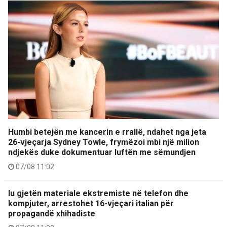
Humbi betejën me kancerin e rrallë, ndahet nga jeta
26-vjeçarja Sydney Towle, frymëzoi mbi një milion
ndjekës duke dokumentuar luftën me sëmundjen
07/08 11:02
Iu gjetën materiale ekstremiste në telefon dhe
kompjuter, arrestohet 16-vjeçari italian për
propagandë xhihadiste