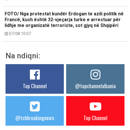
FOTO/ Nga protestat kundër Erdogan te azili politik në
Francë, kush është 32-vjeçarja turke e arrestuar për
lidhje me organizatë terroriste, sot gjyq në Shqipëri
07/08 10:07
Na ndiqni:
Top Channel
@topchannelalbania
@tchbreakingnews
Top Channel