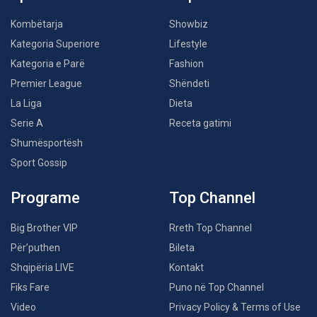
Kombëtarja
Showbiz
Kategoria Superiore
Lifestyle
Kategoria e Parë
Fashion
Premier League
Shëndeti
La Liga
Dieta
Serie A
Receta gatimi
Shumësportësh
Sport Gossip
Programe
Top Channel
Big Brother VIP
Rreth Top Channel
Për’puthen
Bileta
Shqipëria LIVE
Kontakt
Fiks Fare
Puno në Top Channel
Video
Privacy Policy & Terms of Use