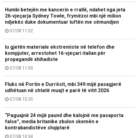
Humbi betejën me kancerin e rrallë, ndahet nga jeta
26-vjeçarja Sydney Towle, frymëzoi mbi një milion
ndjekës duke dokumentuar luftën me sëmundjen
07/08 11:02
Iu gjetën materiale ekstremiste në telefon dhe
kompjuter, arrestohet 16-vjeçari italian për
propagandë xhihadiste
07/08 11:00
Fluks në Portin e Durrësit, mbi 349 mijë pasagjerë
udhëtuan në shtatë muajt e parë të vitit 2026
07/08 10:35
“Paguajnë 24 mijë paund dhe kalojnë me pasaporta
false”, media britanike zbulon skemën e
kontrabandistëve shqiptarë
07/08 10:34