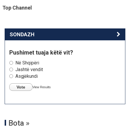
Top Channel
SONDAZH
Pushimet tuaja këtë vit?
Në Shqipëri
Jashtë vendit
Asgjëkundi
Vote
View Results
Bota »