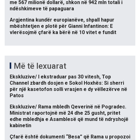
me 567 milionë dollarë, shkon në 942 mln totali i
ndëshkimeve të papaguara
Argjentina kundër europianëve, shpall hapur
mbështetjen e plotë për Gianni Infantinon: E
vlerësojmë çfarë ka bërë në 10 vitet e fundit
Më të lexuarat
Ekskluzive/ I ekstraduar pas 30 vitesh, Top
Channel zbardh dosjen e Sokol Hoxhës: Si sherri
për një kasetofon solli vrasjen e dy vëllezërve në
Patos
Ekskluzive/ Rama mbledh Qeverinë në Pogradec.
Ministrat raportojnë më 24 dhe 25 gusht, pritet
edhe mbledhja e Asamblesë që mund të ndryshojë
kabinetin
Çfarë është dokumenti “Besa” që Rama u propozoi