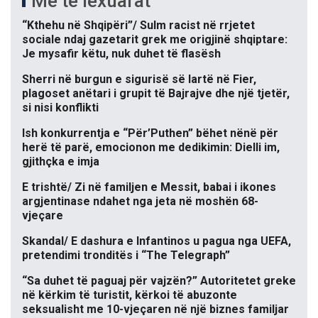
Më të lexuarat
“Kthehu në Shqipëri”/ Sulm racist në rrjetet
sociale ndaj gazetarit grek me origjinë shqiptare:
Je mysafir këtu, nuk duhet të flasësh
Sherri në burgun e sigurisë së lartë në Fier,
plagoset anëtari i grupit të Bajrajve dhe një tjetër,
si nisi konflikti
Ish konkurrentja e “Për’Puthen” bëhet nënë për
herë të parë, emocionon me dedikimin: Dielli im,
gjithçka e imja
E trishtë/ Zi në familjen e Messit, babai i ikones
argjentinase ndahet nga jeta në moshën 68-
vjeçare
Skandal/ E dashura e Infantinos u pagua nga UEFA,
pretendimi tronditës i “The Telegraph”
“Sa duhet të paguaj për vajzën?” Autoritetet greke
në kërkim të turistit, kërkoi të abuzonte
seksualisht me 10-vjeçaren në një biznes familjar