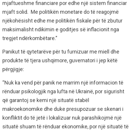
mjaftueshme financiare por edhe një sistem financiar
mjaft solid. Me politikën monetare do të reagojmë
njëkohësisht edhe me politikën fiskale për të zbutur
maksimalisht ndikimin e goditjes së inflacionit nga
tregjet ndërkombëtare.”
Panikut të qytetarëve për tu furnizuar me miell dhe
produkte të tjera ushqimore, guvernatori i jep këtë
përgjigje:
“Nuk ka vend për panik ne marrim një informacion të
rënduar psikologjik nga lufta në Ukrainë, por sigurisht
që garantoj se kemi një situatë stabël
makroekonomike dhe duke presupozuar se skenari i
konfliktit do të jetë i lokalizuar nuk parashikojmë një
situatë shuam të rënduar ekonomike, por një situatë të