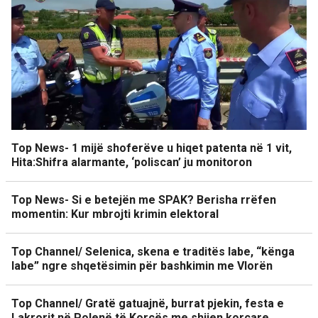
Top News- 1 mijë shoferëve u hiqet patenta në 1 vit,
Hita:Shifra alarmante, ‘poliscan’ ju monitoron
Top News- Si e betejën me SPAK? Berisha rrëfen
momentin: Kur mbrojti krimin elektoral
Top Channel/ Selenica, skena e traditës labe, “kënga
labe” ngre shqetësimin për bashkimin me Vlorën
Top Channel/ Gratë gatuajnë, burrat pjekin, festa e
Lakrorit në Polenë të Korçës me shijen korçare