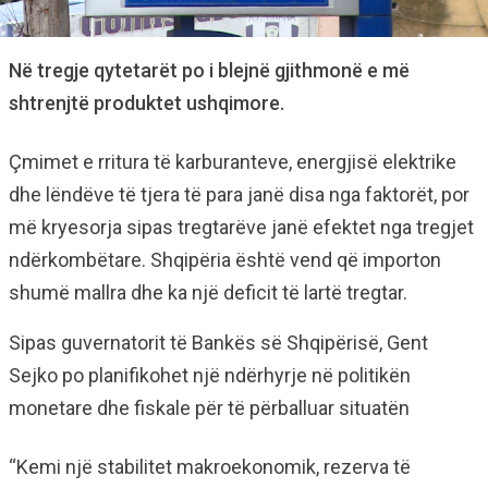
Në tregje qytetarët po i blejnë gjithmonë e më
shtrenjtë produktet ushqimore.
Çmimet e rritura të karburanteve, energjisë elektrike
dhe lëndëve të tjera të para janë disa nga faktorët, por
më kryesorja sipas tregtarëve janë efektet nga tregjet
ndërkombëtare. Shqipëria është vend që importon
shumë mallra dhe ka një deficit të lartë tregtar.
Sipas guvernatorit të Bankës së Shqipërisë, Gent
Sejko po planifikohet një ndërhyrje në politikën
monetare dhe fiskale për të përballuar situatën
“Kemi një stabilitet makroekonomik, rezerva të