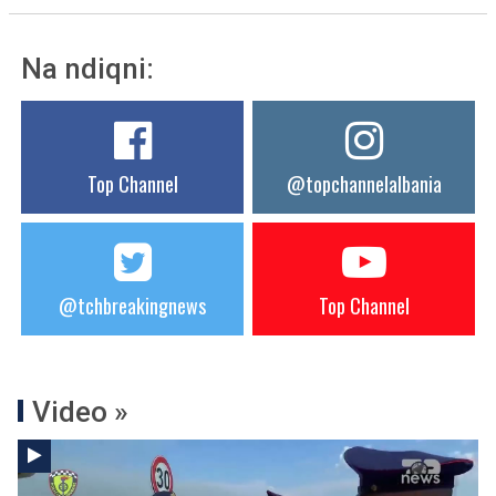
Na ndiqni:
Top Channel
@topchannelalbania
@tchbreakingnews
Top Channel
Video »