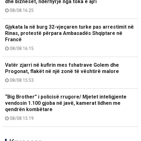
dhe bizneset, ndërhyrje nga toka e ajri
08/08 16:25
Gjykata la në burg 32-vjeçaren turke pas arrestimit në
Rinas, protestë përpara Ambasadës Shqiptare në
Francë
08/08 16:15
Vatër zjarri në kufirin mes fshatrave Golem dhe
Progonat, flakët në një zonë të vështirë malore
08/08 15:53
“Big Brother” i policisë rrugore/ Mjetet inteligjente
vendosin 1.100 gjoba në javë, kamerat lidhen me
qendrën kombëtare
08/08 15:19