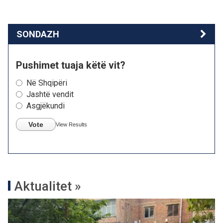
SONDAZH
Pushimet tuaja këtë vit?
Në Shqipëri
Jashtë vendit
Asgjëkundi
Vote
View Results
Aktualitet »