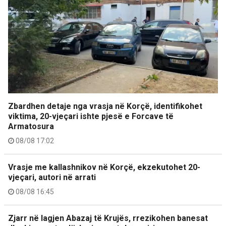
Zbardhen detaje nga vrasja në Korçë, identifikohet
viktima, 20-vjeçari ishte pjesë e Forcave të
Armatosura
08/08 17:02
Vrasje me kallashnikov në Korçë, ekzekutohet 20-
vjeçari, autori në arrati
08/08 16:45
Zjarr në lagjen Abazaj të Krujës, rrezikohen banesat