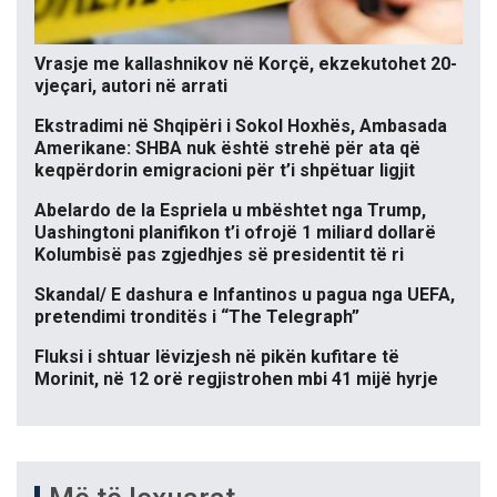
Vrasje me kallashnikov në Korçë, ekzekutohet 20-
vjeçari, autori në arrati
Ekstradimi në Shqipëri i Sokol Hoxhës, Ambasada
Amerikane: SHBA nuk është strehë për ata që
keqpërdorin emigracioni për t’i shpëtuar ligjit
Abelardo de la Espriela u mbështet nga Trump,
Uashingtoni planifikon t’i ofrojë 1 miliard dollarë
Kolumbisë pas zgjedhjes së presidentit të ri
Skandal/ E dashura e Infantinos u pagua nga UEFA,
pretendimi tronditës i “The Telegraph”
Fluksi i shtuar lëvizjesh në pikën kufitare të
Morinit, në 12 orë regjistrohen mbi 41 mijë hyrje