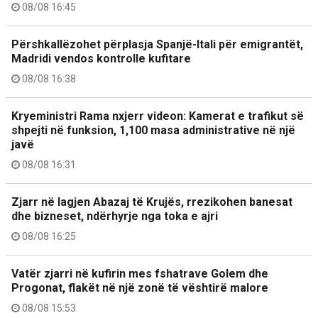
08/08 16:45
Përshkallëzohet përplasja Spanjë-Itali për emigrantët,
Madridi vendos kontrolle kufitare
08/08 16:38
Kryeministri Rama nxjerr videon: Kamerat e trafikut së
shpejti në funksion, 1,100 masa administrative në një
javë
08/08 16:31
Zjarr në lagjen Abazaj të Krujës, rrezikohen banesat
dhe bizneset, ndërhyrje nga toka e ajri
08/08 16:25
Vatër zjarri në kufirin mes fshatrave Golem dhe
Progonat, flakët në një zonë të vështirë malore
08/08 15:53