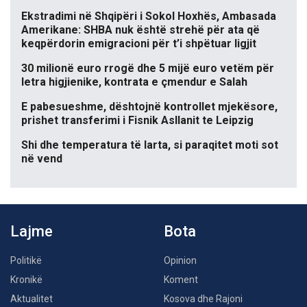
Ekstradimi në Shqipëri i Sokol Hoxhës, Ambasada
Amerikane: SHBA nuk është strehë për ata që
keqpërdorin emigracioni për t’i shpëtuar ligjit
30 milionë euro rrogë dhe 5 mijë euro vetëm për
letra higjienike, kontrata e çmendur e Salah
E pabesueshme, dështojnë kontrollet mjekësore,
prishet transferimi i Fisnik Asllanit te Leipzig
Shi dhe temperatura të larta, si paraqitet moti sot
në vend
Lajme
Bota
Politikë
Opinion
Kronikë
Koment
Aktualitet
Kosova dhe Rajoni