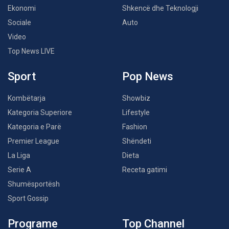
Ekonomi
Shkencë dhe Teknologji
Sociale
Auto
Video
Top News LIVE
Sport
Pop News
Kombëtarja
Showbiz
Kategoria Superiore
Lifestyle
Kategoria e Parë
Fashion
Premier League
Shëndeti
La Liga
Dieta
Serie A
Receta gatimi
Shumësportësh
Sport Gossip
Programe
Top Channel