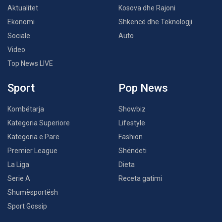
Aktualitet
Kosova dhe Rajoni
Ekonomi
Shkencë dhe Teknologji
Sociale
Auto
Video
Top News LIVE
Sport
Pop News
Kombëtarja
Showbiz
Kategoria Superiore
Lifestyle
Kategoria e Parë
Fashion
Premier League
Shëndeti
La Liga
Dieta
Serie A
Receta gatimi
Shumësportësh
Sport Gossip