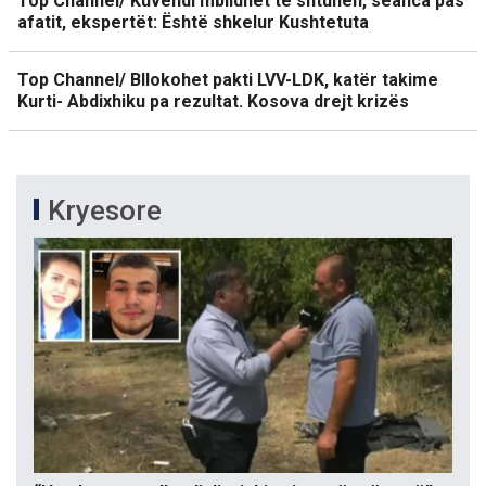
Top Channel/ Kuvendi mblidhet të shtunën, seanca pas
afatit, ekspertët: Është shkelur Kushtetuta
Top Channel/ Bllokohet pakti LVV-LDK, katër takime
Kurti- Abdixhiku pa rezultat. Kosova drejt krizës
Kryesore