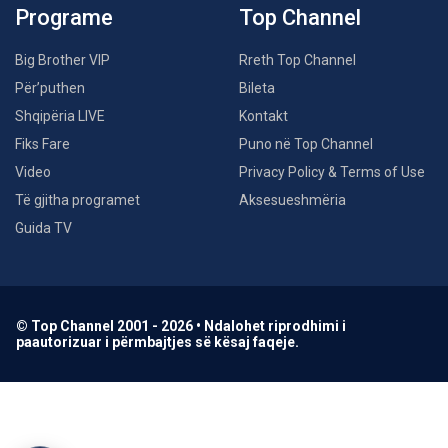
Programe
Top Channel
Big Brother VIP
Rreth Top Channel
Për’puthen
Bileta
Shqipëria LIVE
Kontakt
Fiks Fare
Puno në Top Channel
Video
Privacy Policy & Terms of Use
Të gjitha programet
Aksesueshmëria
Guida TV
© Top Channel 2001 - 2026 • Ndalohet riprodhimi i
paautorizuar i përmbajtjes së kësaj faqeje.