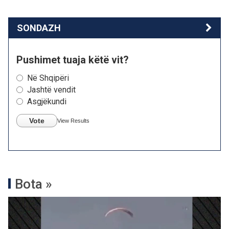
SONDAZH
Pushimet tuaja këtë vit?
Në Shqipëri
Jashtë vendit
Asgjëkundi
Vote
View Results
Bota »