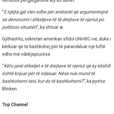
vendosë përgjegjësinë aty ku duhet.
“
E njëjta gjë vlen edhe për anëtarët që argumentojnë
se denoncimi i shkeljeve të të drejtave të njeriut po
politizon situatën
”, ka shtuar ai.
Gjithashtu, sekretari amerikan sfidoi UNHRC-në, duke i
kërkuar që të bashkohej për të parandaluar një luftë
edhe më vdekjeprurëse.
“
Këto janë shkeljet e të drejtave të njeriut që ky këshill
është krijuar për të ndaluar. Nëse nuk mund të
bashkohemi tani, kur do të bashkohemi?
”, ka pyetur
Blinken.
Top Channel