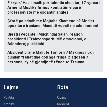
E kryer/ Hap i madh për talentin shqiptar, 17-vjeçari
Armend Muslika firmos kontratën e parë
profesioniste me gjigantin anglez
Çfarë po ndodh me Mojtaba Khamenein? Mediat
opozitare iraniane: Mund të vdesë në çdo moment
Gjesti i veçantë i Muçit ndaj Salah, reagon
presidenti i Trabzonsporit: Më emocionoi, e
falënderoj publikisht
Aksident pranë Malit të Tomorrit/ Makinës nuk i
punuan frenat dhe doli nga rruga, plagosen 7
persona, dy në gjendje të rëndë te Trauma
Lajme
Bota
Politikë
Opinion
Kronikë
Koment