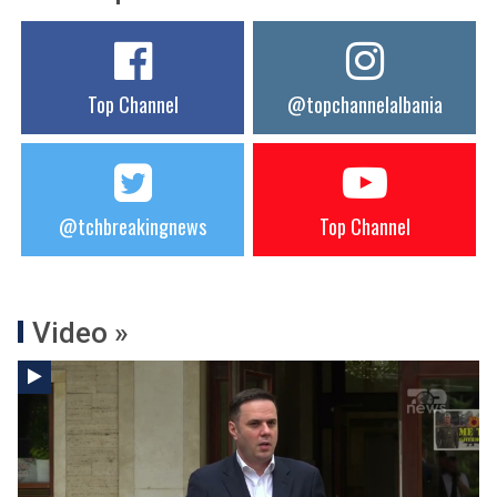
Top Channel
@topchannelalbania
@tchbreakingnews
Top Channel
Video »