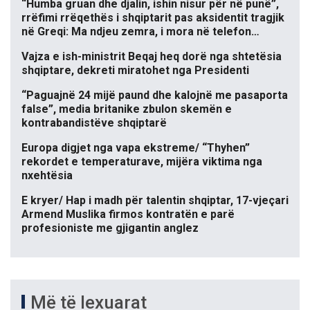
“Humba gruan dhe djalin, ishin nisur për në punë”,
rrëfimi rrëqethës i shqiptarit pas aksidentit tragjik
në Greqi: Ma ndjeu zemra, i mora në telefon…
Vajza e ish-ministrit Beqaj heq dorë nga shtetësia
shqiptare, dekreti miratohet nga Presidenti
“Paguajnë 24 mijë paund dhe kalojnë me pasaporta
false”, media britanike zbulon skemën e
kontrabandistëve shqiptarë
Europa digjet nga vapa ekstreme/ “Thyhen”
rekordet e temperaturave, mijëra viktima nga
nxehtësia
E kryer/ Hap i madh për talentin shqiptar, 17-vjeçari
Armend Muslika firmos kontratën e parë
profesioniste me gjigantin anglez
Më të lexuarat