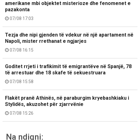
amerikane mbi objektet misterioze dhe fenomenet e
pazakonta
07/08 17:03
Tezja dhe nipi gjenden të vdekur në një apartament në
Napoli, mister rrethanat e ngjarjes
07/08 16:15
Goditet rrjeti i trafikimit të emigrantëve në Spanjë, 78
të arrestuar dhe 18 skafe të sekuestruara
07/08 15:58
Flakët pranë Athinës, në paraburgim kryebashkiaku i
Stylidës, akuzohet për zjarrvënie
07/08 15:26
Na ndiqni: