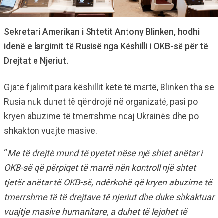
Sekretari Amerikan i Shtetit Antony Blinken, hodhi
idenë e largimit të Rusisë nga Këshilli i OKB-së për të
Drejtat e Njeriut.
Gjatë fjalimit para këshillit këtë të martë, Blinken tha se
Rusia nuk duhet të qëndrojë në organizatë, pasi po
kryen abuzime të tmerrshme ndaj Ukrainës dhe po
shkakton vuajte masive.
“
Me të drejtë mund të pyetet nëse një shtet anëtar i
OKB-së që përpiqet të marrë nën kontroll një shtet
tjetër anëtar të OKB-së, ndërkohë që kryen abuzime të
tmerrshme të të drejtave të njeriut dhe duke shkaktuar
vuajtje masive humanitare, a duhet të lejohet të