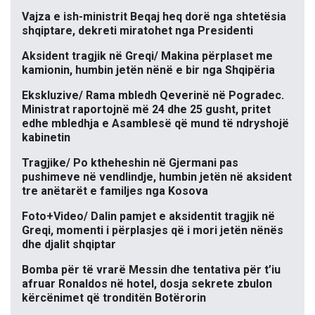
Vajza e ish-ministrit Beqaj heq dorë nga shtetësia
shqiptare, dekreti miratohet nga Presidenti
Aksident tragjik në Greqi/ Makina përplaset me
kamionin, humbin jetën nënë e bir nga Shqipëria
Ekskluzive/ Rama mbledh Qeverinë në Pogradec.
Ministrat raportojnë më 24 dhe 25 gusht, pritet
edhe mbledhja e Asamblesë që mund të ndryshojë
kabinetin
Tragjike/ Po ktheheshin në Gjermani pas
pushimeve në vendlindje, humbin jetën në aksident
tre anëtarët e familjes nga Kosova
Foto+Video/ Dalin pamjet e aksidentit tragjik në
Greqi, momenti i përplasjes që i mori jetën nënës
dhe djalit shqiptar
Bomba për të vrarë Messin dhe tentativa për t’iu
afruar Ronaldos në hotel, dosja sekrete zbulon
kërcënimet që tronditën Botërorin