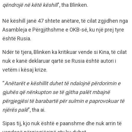
qëndrojë në këtë këshill
”, tha Blinken.
Në këshill janë 47 shtete anëtare, të cilat zgjidhen nga
Asambleja e Përgjithshme e OKB-së, ku një prej tyre
është Rusia.
Ndër të tjera, Blinken ka kritikuar vende si Kina, të cilat
nuk e kanë deklaruar qartë se Rusia është autori i
vetëm i kësaj krize.
“
Anëtarët e këshillit duhet të ndalojnë përdorimin e
gjuhës që nënkupton se të gjitha palët mbajnë
përgjegjësi të barabartë për sulmin e paprovokuar të
njërës palë
”, tha ai.
Sipas tij, kjo nuk është e paanshme dhe nuk arrin të