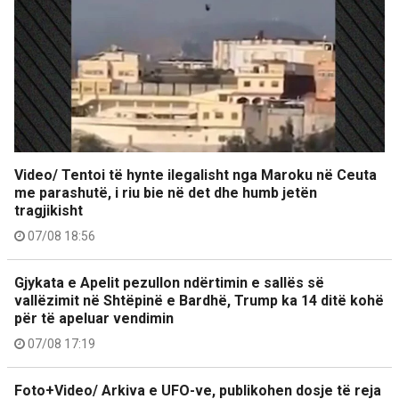
Video/ Tentoi të hynte ilegalisht nga Maroku në Ceuta
me parashutë, i riu bie në det dhe humb jetën
tragjikisht
07/08 18:56
Gjykata e Apelit pezullon ndërtimin e sallës së
vallëzimit në Shtëpinë e Bardhë, Trump ka 14 ditë kohë
për të apeluar vendimin
07/08 17:19
Foto+Video/ Arkiva e UFO-ve, publikohen dosje të reja