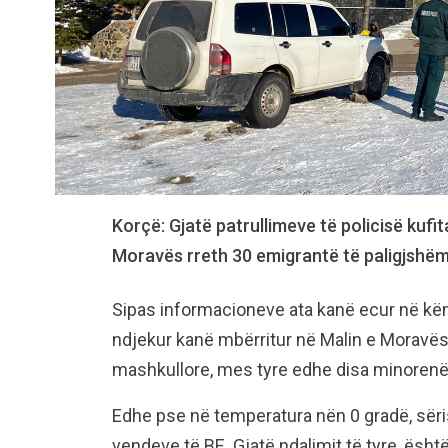
Korçë: Gjatë patrullimeve të policisë kufi
Moravës rreth 30 emigrantë të paligjshëm
Sipas informacioneve ata kanë ecur në këmbë
ndjekur kanë mbërritur në Malin e Moravës.
mashkullore, mes tyre edhe disa minorenë,
Edhe pse në temperatura nën 0 gradë, sëris
vendeve të BE. Gjatë ndalimit të tyre, ësht