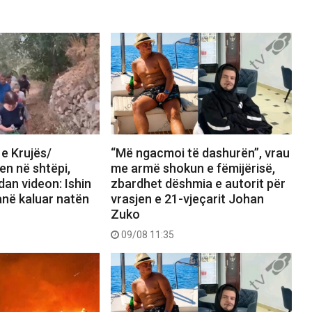
 e Krujës/
“Më ngacmoi të dashurën”, vrau
en në shtëpi,
me armë shokun e fëmijërisë,
dan videon: Ishin
zbardhet dëshmia e autorit për
anë kaluar natën
vrasjen e 21-vjeçarit Johan
Zuko
09/08 11:35