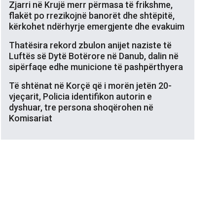
Zjarri në Krujë merr përmasa të frikshme,
flakët po rrezikojnë banorët dhe shtëpitë,
kërkohet ndërhyrje emergjente dhe evakuim
Thatësira rekord zbulon anijet naziste të
Luftës së Dytë Botërore në Danub, dalin në
sipërfaqe edhe municione të pashpërthyera
Të shtënat në Korçë që i morën jetën 20-
vjeçarit, Policia identifikon autorin e
dyshuar, tre persona shoqërohen në
Komisariat