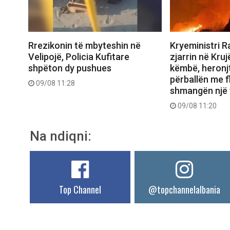
Rrezikonin të mbyteshin në
Kryeministri 
Velipojë, Policia Kufitare
zjarrin në Kruj
shpëton dy pushues
këmbë, heronj
përballën me f
09/08 11:28
shmangën një 
09/08 11:20
Na ndiqni:
Top Channel
@topchannelalbania