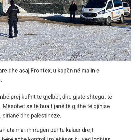
tare dhe asaj Frontex, u kapën në malin e
.
 prej kufirit të gjelbër, dhe gjatë shtegut të
 Mësohet se të huajt janë të gjithë të gjinisë
 sirianë dhe palestinezë.
h ata marrin rrugën për të kaluar drejt
ë bërë edhe kontrolli mjekësor, ku veç lodhjes