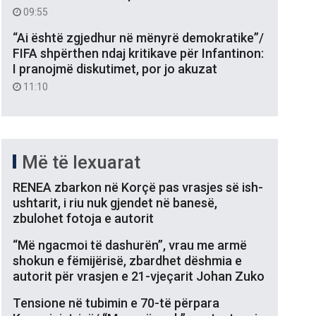
09:55
“Ai është zgjedhur në mënyrë demokratike”/
FIFA shpërthen ndaj kritikave për Infantinon:
I pranojmë diskutimet, por jo akuzat
11:10
Më të lexuarat
RENEA zbarkon në Korçë pas vrasjes së ish-
ushtarit, i riu nuk gjendet në banesë,
zbulohet fotoja e autorit
“Më ngacmoi të dashurën”, vrau me armë
shokun e fëmijërisë, zbardhet dëshmia e
autorit për vrasjen e 21-vjeçarit Johan Zuko
Tensione në tubimin e 70-të përpara