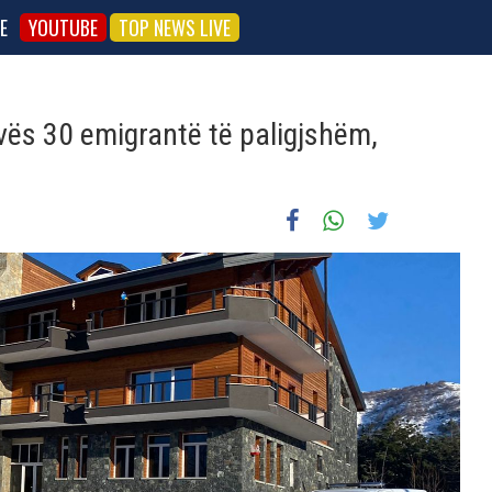
E
YOUTUBE
TOP NEWS LIVE
ës 30 emigrantë të paligjshëm,