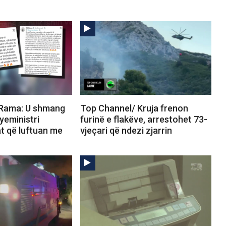
 Rama: U shmang
Top Channel/ Kruja frenon
ryeministri
furinë e flakëve, arrestohet 73-
t që luftuan me
vjeçari që ndezi zjarrin