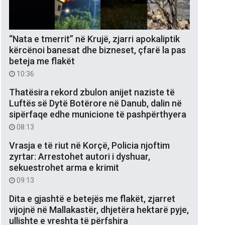
“Nata e tmerrit” në Krujë, zjarri apokaliptik
kërcënoi banesat dhe bizneset, çfarë la pas
beteja me flakët
10:36
Thatësira rekord zbulon anijet naziste të
Luftës së Dytë Botërore në Danub, dalin në
sipërfaqe edhe municione të pashpërthyera
08:13
Vrasja e të riut në Korçë, Policia njoftim
zyrtar: Arrestohet autori i dyshuar,
sekuestrohet arma e krimit
09:13
Dita e gjashtë e betejës me flakët, zjarret
vijojnë në Mallakastër, dhjetëra hektarë pyje,
ullishte e vreshta të përfshira