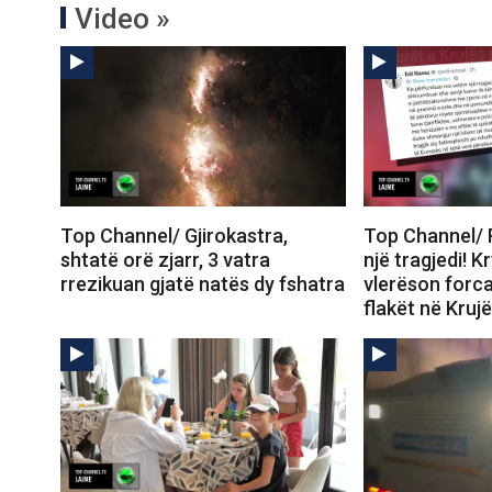
Video »
Top Channel/ Gjirokastra,
Top Channel/
shtatë orë zjarr, 3 vatra
një tragjedi! K
rrezikuan gjatë natës dy fshatra
vlerëson forca
flakët në Krujë