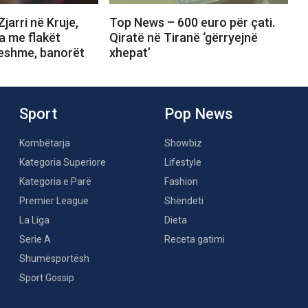
jarri në Kruje,
Top News – 600 euro për çati.
a me flakët
Qiratë në Tiranë ‘gërryejnë
eshme, banorët
xhepat’
Sport
Pop News
Kombëtarja
Showbiz
Kategoria Superiore
Lifestyle
Kategoria e Parë
Fashion
Premier League
Shëndeti
La Liga
Dieta
Serie A
Receta gatimi
Shumësportësh
Sport Gossip