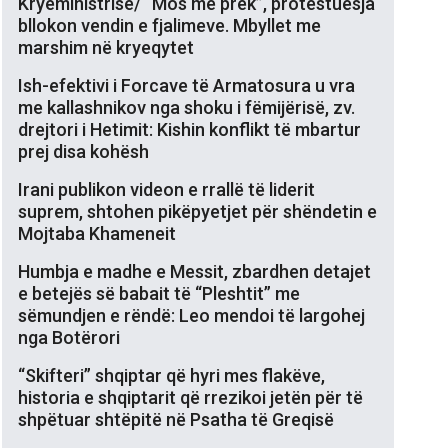
Kryeministrisë/ “Mos më prek”, protestuesja
bllokon vendin e fjalimeve. Mbyllet me
marshim në kryeqytet
Ish-efektivi i Forcave të Armatosura u vra
me kallashnikov nga shoku i fëmijërisë, zv.
drejtori i Hetimit: Kishin konflikt të mbartur
prej disa kohësh
Irani publikon videon e rrallë të liderit
suprem, shtohen pikëpyetjet për shëndetin e
Mojtaba Khameneit
Humbja e madhe e Messit, zbardhen detajet
e betejës së babait të “Pleshtit” me
sëmundjen e rëndë: Leo mendoi të largohej
nga Botërori
“Skifteri” shqiptar që hyri mes flakëve,
historia e shqiptarit që rrezikoi jetën për të
shpëtuar shtëpitë në Psatha të Greqisë