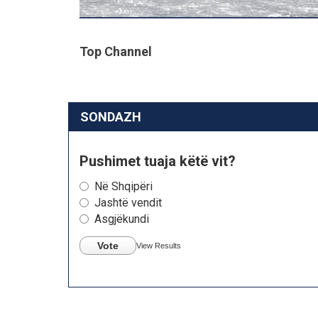
Top Channel
SONDAZH
Pushimet tuaja këtë vit?
Në Shqipëri
Jashtë vendit
Asgjëkundi
Vote
View Results