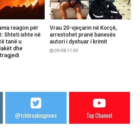
Vrau 20-vjeçarin në Korçë,
Rama reagon për
arrestohet pranë banesës
ë: Shteti ishte në
autori i dyshuar i krimit
të tanë u
lakët dhe
09/08 11:09
tragjedi
@tchbreakingnews
Top Channel