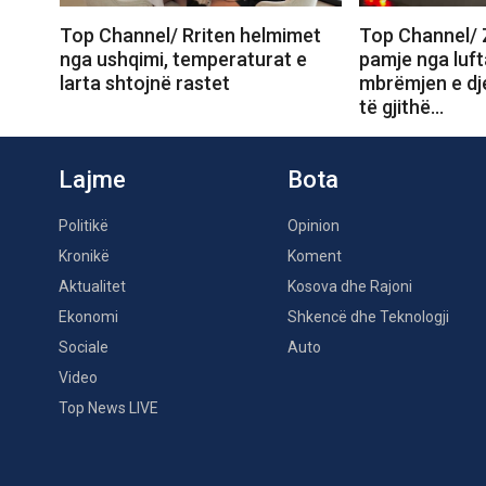
Top Channel/ Rriten helmimet
Top Channel/ Z
nga ushqimi, temperaturat e
pamje nga luft
larta shtojnë rastet
mbrëmjen e dj
të gjithë…
Lajme
Bota
Politikë
Opinion
Kronikë
Koment
Aktualitet
Kosova dhe Rajoni
Ekonomi
Shkencë dhe Teknologji
Sociale
Auto
Video
Top News LIVE