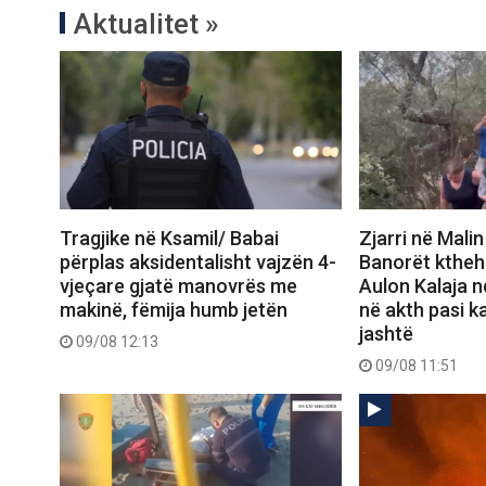
Aktualitet »
Tragjike në Ksamil/ Babai
Zjarri në Malin
përplas aksidentalisht vajzën 4-
Banorët ktheh
vjeçare gjatë manovrës me
Aulon Kalaja n
makinë, fëmija humb jetën
në akth pasi k
jashtë
09/08 12:13
09/08 11:51