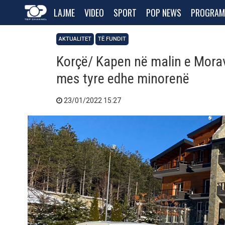
LAJME
VIDEO
SPORT
POP NEWS
PROGRAM
AKTUALITET
TË FUNDIT
Korçë/ Kapen në malin e Morav
mes tyre edhe minorenë
23/01/2022 15:27