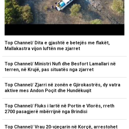
Top Channel/ Dita e gjashtë e betejës me flakët,
Mallakastra vijon luftën me zjarret
Top Channel/ Ministri Nufi dhe Besfort Lamallari në
terren, në Krujë, pas situatës nga zjarret
Top Channel/ Zjarri në zonën e Gjirokastrës, dy vatra
aktive mes Andon Poçit dhe Hundëkuqit
Top Channel/ Fluks i lartë në Portin e Vlorës, rreth
2700 pasagjerë mbërrijnë nga Brindisi
Top Channel/ Vrau 20-vjeçarin në Korçë, arrestohet