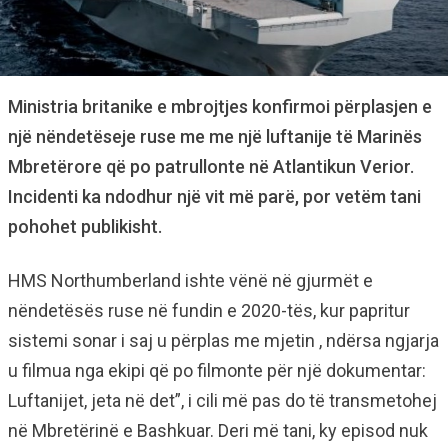
Ministria britanike e mbrojtjes konfirmoi përplasjen e
një nëndetëseje ruse me me një luftanije të Marinës
Mbretërore që po patrullonte në Atlantikun Verior.
Incidenti ka ndodhur një vit më parë, por vetëm tani
pohohet publikisht.
HMS Northumberland ishte vënë në gjurmët e
nëndetësës ruse në fundin e 2020-tës, kur papritur
sistemi sonar i saj u përplas me mjetin , ndërsa ngjarja
u filmua nga ekipi që po filmonte për një dokumentar:
Luftanijet, jeta në det”, i cili më pas do të transmetohej
në Mbretërinë e Bashkuar. Deri më tani, ky episod nuk