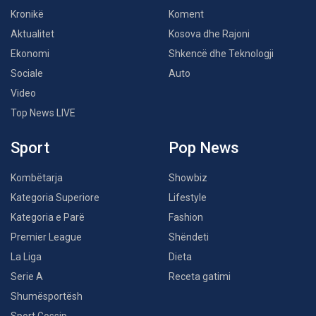
Kronikë
Koment
Aktualitet
Kosova dhe Rajoni
Ekonomi
Shkencë dhe Teknologji
Sociale
Auto
Video
Top News LIVE
Sport
Pop News
Kombëtarja
Showbiz
Kategoria Superiore
Lifestyle
Kategoria e Parë
Fashion
Premier League
Shëndeti
La Liga
Dieta
Serie A
Receta gatimi
Shumësportësh
Sport Gossip