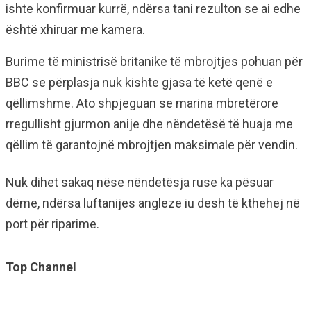
ishte konfirmuar kurrë, ndërsa tani rezulton se ai edhe
është xhiruar me kamera.
Burime të ministrisë britanike të mbrojtjes pohuan për
BBC se përplasja nuk kishte gjasa të ketë qenë e
qëllimshme. Ato shpjeguan se marina mbretërore
rregullisht gjurmon anije dhe nëndetësë të huaja me
qëllim të garantojnë mbrojtjen maksimale për vendin.
Nuk dihet sakaq nëse nëndetësja ruse ka pësuar
dëme, ndërsa luftanijes angleze iu desh të kthehej në
port për riparime.
Top Channel