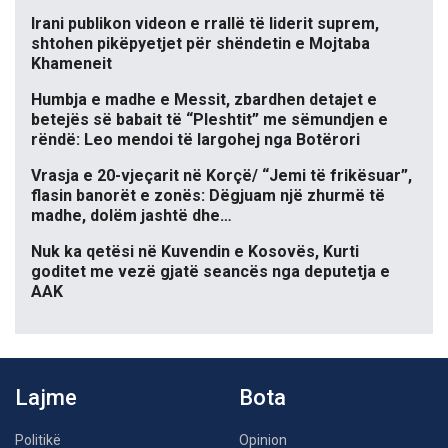
Irani publikon videon e rrallë të liderit suprem,
shtohen pikëpyetjet për shëndetin e Mojtaba
Khameneit
Humbja e madhe e Messit, zbardhen detajet e
betejës së babait të “Pleshtit” me sëmundjen e
rëndë: Leo mendoi të largohej nga Botërori
Vrasja e 20-vjeçarit në Korçë/ “Jemi të frikësuar”,
flasin banorët e zonës: Dëgjuam një zhurmë të
madhe, dolëm jashtë dhe…
Nuk ka qetësi në Kuvendin e Kosovës, Kurti
goditet me vezë gjatë seancës nga deputetja e
AAK
Lajme
Bota
Politikë
Opinion