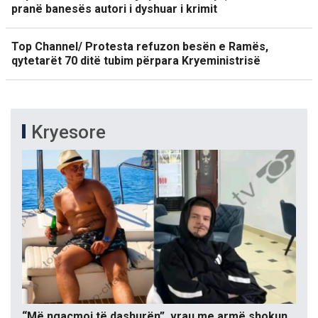
pranë banesës autori i dyshuar i krimit
Top Channel/ Protesta refuzon besën e Ramës,
qytetarët 70 ditë tubim përpara Kryeministrisë
Kryesore
“Më ngacmoi të dashurën”, vrau me armë shokun