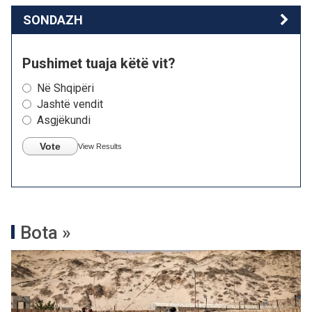
SONDAZH
Pushimet tuaja këtë vit?
Në Shqipëri
Jashtë vendit
Asgjëkundi
Vote
View Results
Bota »