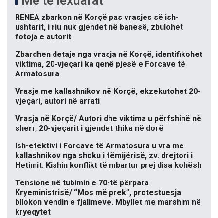
Më të lexuarat
RENEA zbarkon në Korçë pas vrasjes së ish-
ushtarit, i riu nuk gjendet në banesë, zbulohet
fotoja e autorit
Zbardhen detaje nga vrasja në Korçë, identifikohet
viktima, 20-vjeçari ka qenë pjesë e Forcave të
Armatosura
Vrasje me kallashnikov në Korçë, ekzekutohet 20-
vjeçari, autori në arrati
Vrasja në Korçë/ Autori dhe viktima u përfshinë në
sherr, 20-vjeçarit i gjendet thika në dorë
Ish-efektivi i Forcave të Armatosura u vra me
kallashnikov nga shoku i fëmijërisë, zv. drejtori i
Hetimit: Kishin konflikt të mbartur prej disa kohësh
Tensione në tubimin e 70-të përpara
Kryeministrisë/ “Mos më prek”, protestuesja
bllokon vendin e fjalimeve. Mbyllet me marshim në
kryeqytet