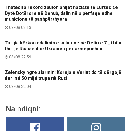
Thatësira rekord zbulon anijet naziste të Luftës së
Dytë Botërore në Danub, dalin në sipërfaqe edhe
municione të pashpërthyera
09/08 08:13
Turqia kërkon ndalimin e sulmeve në Detin e Zi, i bën
thirrje Rusisë dhe Ukrainës për armëpushim
08/08 22:59
Zelensky ngre alarmin: Koreja e Veriut do të dërgojë
deri në 50 mijë trupa në Rusi
08/08 22:04
Na ndiqni: