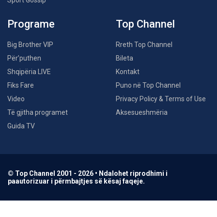
Programe
Top Channel
Big Brother VIP
Rreth Top Channel
Për’puthen
Bileta
Shqipëria LIVE
Kontakt
Fiks Fare
Puno në Top Channel
Video
Privacy Policy & Terms of Use
Të gjitha programet
Aksesueshmëria
Guida TV
© Top Channel 2001 - 2026 • Ndalohet riprodhimi i
paautorizuar i përmbajtjes së kësaj faqeje.