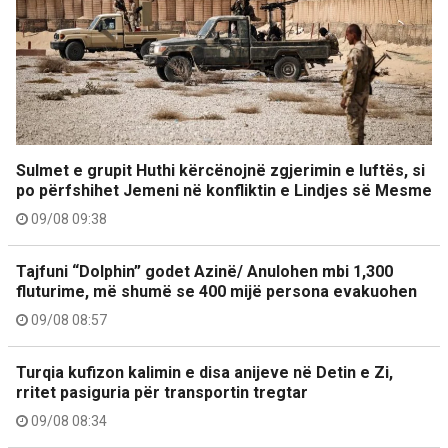
Sulmet e grupit Huthi kërcënojnë zgjerimin e luftës, si
po përfshihet Jemeni në konfliktin e Lindjes së Mesme
09/08 09:38
Tajfuni “Dolphin” godet Azinë/ Anulohen mbi 1,300
fluturime, më shumë se 400 mijë persona evakuohen
09/08 08:57
Turqia kufizon kalimin e disa anijeve në Detin e Zi,
rritet pasiguria për transportin tregtar
09/08 08:34