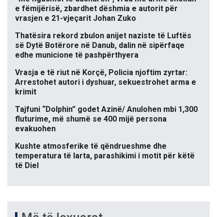
e fëmijërisë, zbardhet dëshmia e autorit për
vrasjen e 21-vjeçarit Johan Zuko
Thatësira rekord zbulon anijet naziste të Luftës
së Dytë Botërore në Danub, dalin në sipërfaqe
edhe municione të pashpërthyera
Vrasja e të riut në Korçë, Policia njoftim zyrtar:
Arrestohet autori i dyshuar, sekuestrohet arma e
krimit
Tajfuni “Dolphin” godet Azinë/ Anulohen mbi 1,300
fluturime, më shumë se 400 mijë persona
evakuohen
Kushte atmosferike të qëndrueshme dhe
temperatura të larta, parashikimi i motit për këtë
të Diel