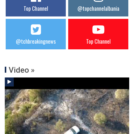
Top Channel
@topchannelalbania
@tchbreakingnews
Top Channel
Video »