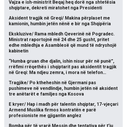
Vajza e ish-ministrit Beqaj heq dorë nga shtetësia
shqiptare, dekreti miratohet nga Presidenti
Aksident tragjik në Greqi/ Makina përplaset me
kamionin, humbin jetën nënë e bir nga Shqipëria
Ekskluzive/ Rama mbledh Qeverinë në Pogradec.
Ministrat raportojnë më 24 dhe 25 gusht, pritet
edhe mbledhja e Asamblesë që mund të ndryshojë
kabinetin
“Humba gruan dhe djalin, ishin nisur për në punë”,
rrëfimi rrëqethës i shqiptarit pas aksidentit tragjik
në Greqi: Ma ndjeu zemra, i mora në telefon…
Tragjike/ Po ktheheshin në Gjermani pas
pushimeve në vendlindje, humbin jetën në aksident
tre anëtarët e familjes nga Kosova
E kryer/ Hap i madh për talentin shqiptar, 17-vjeçari
Armend Muslika firmos kontratën e parë
profesioniste me gjigantin anglez
Bomba për të vrarë Messin dhe tentativa për t’iu