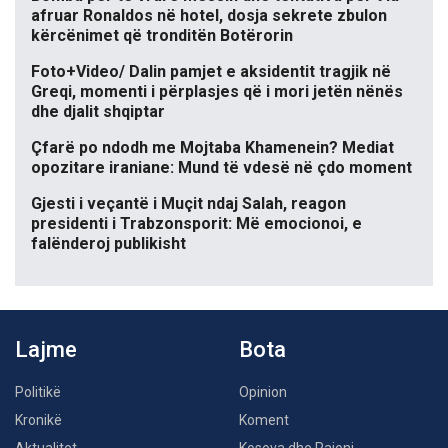
afruar Ronaldos në hotel, dosja sekrete zbulon
kërcënimet që tronditën Botërorin
Foto+Video/ Dalin pamjet e aksidentit tragjik në
Greqi, momenti i përplasjes që i mori jetën nënës
dhe djalit shqiptar
Çfarë po ndodh me Mojtaba Khamenein? Mediat
opozitare iraniane: Mund të vdesë në çdo moment
Gjesti i veçantë i Muçit ndaj Salah, reagon
presidenti i Trabzonsporit: Më emocionoi, e
falënderoj publikisht
Lajme
Bota
Politikë
Opinion
Kronikë
Koment