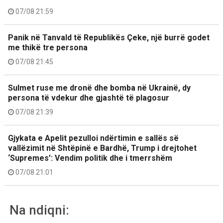
07/08 21:59
Panik në Tanvald të Republikës Çeke, një burrë godet
me thikë tre persona
07/08 21:45
Sulmet ruse me dronë dhe bomba në Ukrainë, dy
persona të vdekur dhe gjashtë të plagosur
07/08 21:39
Gjykata e Apelit pezulloi ndërtimin e sallës së
vallëzimit në Shtëpinë e Bardhë, Trump i drejtohet
‘Supremes’: Vendim politik dhe i tmerrshëm
07/08 21:01
Na ndiqni: