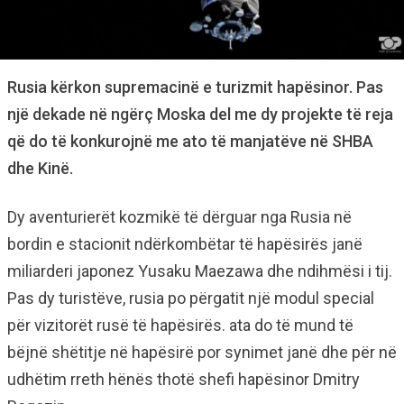
Rusia kërkon supremacinë e turizmit hapësinor. Pas
një dekade në ngërç Moska del me dy projekte të reja
që do të konkurojnë me ato të manjatëve në SHBA
dhe Kinë.
Dy aventurierët kozmikë të dërguar nga Rusia në
bordin e stacionit ndërkombëtar të hapësirës janë
miliarderi japonez Yusaku Maezawa dhe ndihmësi i tij.
Pas dy turistëve, rusia po përgatit një modul special
për vizitorët rusë të hapësirës. ata do të mund të
bëjnë shëtitje në hapësirë por synimet janë dhe për në
udhëtim rreth hënës thotë shefi hapësinor Dmitry