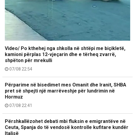
Video/ Po kthehej nga shkolla në shtëpi me biçikletë,
kamioni përplas 12-vjeçarin dhe e tërheq zvarrë,
shpëton për mrekulli
07/08 22:54
Përparime në bisedimet mes Omanit dhe Iranit, SHBA
pret së shpejti një marrëveshje për lundrimin në
Hormuz
07/08 22:41
Përshkallëzohet debati mbi fluksin e emigrantëve në
Ceuta, Spanja do të vendosë kontrolle kufitare kundër
Italisë