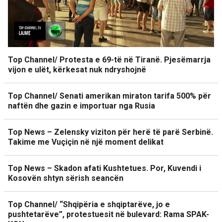
Top Channel/ Protesta e 69-të në Tiranë. Pjesëmarrja
vijon e ulët, kërkesat nuk ndryshojnë
Top Channel/ Senati amerikan miraton tarifa 500% për
naftën dhe gazin e importuar nga Rusia
Top News – Zelensky viziton për herë të parë Serbinë.
Takime me Vuçiçin në një moment delikat
Top News – Skadon afati Kushtetues. Por, Kuvendi i
Kosovën shtyn sërish seancën
Top Channel/ “Shqipëria e shqiptarëve, jo e
pushtetarëve”, protestuesit në bulevard: Rama SPAK-