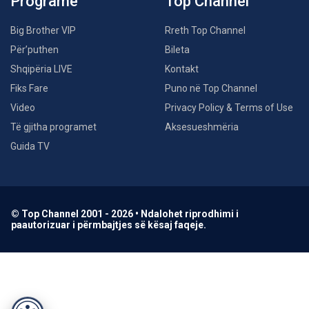
Programe
Top Channel
Big Brother VIP
Rreth Top Channel
Për’puthen
Bileta
Shqipëria LIVE
Kontakt
Fiks Fare
Puno në Top Channel
Video
Privacy Policy & Terms of Use
Të gjitha programet
Aksesueshmëria
Guida TV
© Top Channel 2001 - 2026 • Ndalohet riprodhimi i
paautorizuar i përmbajtjes së kësaj faqeje.