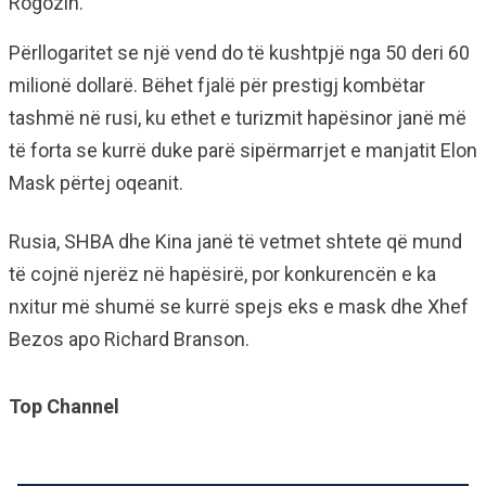
Rogozin.
Përllogaritet se një vend do të kushtpjë nga 50 deri 60
milionë dollarë. Bëhet fjalë për prestigj kombëtar
tashmë në rusi, ku ethet e turizmit hapësinor janë më
të forta se kurrë duke parë sipërmarrjet e manjatit Elon
Mask përtej oqeanit.
Rusia, SHBA dhe Kina janë të vetmet shtete që mund
të cojnë njerëz në hapësirë, por konkurencën e ka
nxitur më shumë se kurrë spejs eks e mask dhe Xhef
Bezos apo Richard Branson.
Top Channel