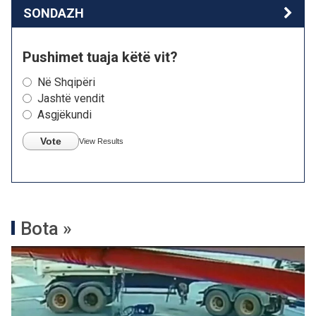
SONDAZH
Pushimet tuaja këtë vit?
Në Shqipëri
Jashtë vendit
Asgjëkundi
Vote
View Results
Bota »