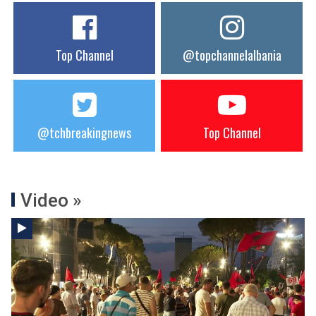
Top Channel
@topchannelalbania
@tchbreakingnews
Top Channel
Video »