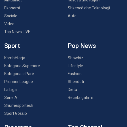
Aktualitet
Kosova dhe Rajoni
Ekonomi
Shkencë dhe Teknologji
Sociale
Auto
Video
Top News LIVE
Sport
Pop News
Kombëtarja
Showbiz
Kategoria Superiore
Lifestyle
Kategoria e Parë
Fashion
Premier League
Shëndeti
La Liga
Dieta
Serie A
Receta gatimi
Shumësportësh
Sport Gossip