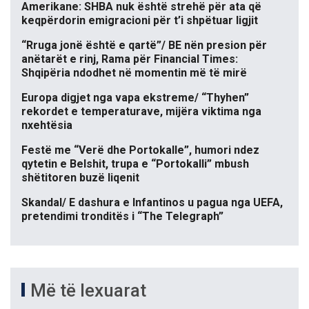
Amerikane: SHBA nuk është strehë për ata që
keqpërdorin emigracioni për t’i shpëtuar ligjit
“Rruga jonë është e qartë”/ BE nën presion për
anëtarët e rinj, Rama për Financial Times:
Shqipëria ndodhet në momentin më të mirë
Europa digjet nga vapa ekstreme/ “Thyhen”
rekordet e temperaturave, mijëra viktima nga
nxehtësia
Festë me “Verë dhe Portokalle”, humori ndez
qytetin e Belshit, trupa e “Portokalli” mbush
shëtitoren buzë liqenit
Skandal/ E dashura e Infantinos u pagua nga UEFA,
pretendimi tronditës i “The Telegraph”
Më të lexuarat