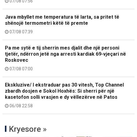
07/08 07:56
Java mbyllet me temperatura të larta, sa pritet të
shënojë termometri këtë të premte
07/08 07:39
Pa me sytë e tij sherrin mes djalit dhe një personi
tjetër, ndërron jetë nga arresti kardiak 69-vjeçari në
Roskovec
07/08 07:00
Ekskluzive/ I ekstraduar pas 30 vitesh, Top Channel
zbardh dosjen e Sokol Hoxhës: Si sherri për një
kasetofon solli vrasjen e dy vëllezërve në Patos
06/08 22:58
Kryesore »