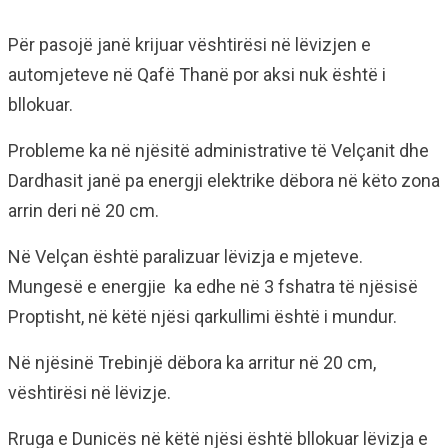
Për pasojë janë krijuar vështirësi në lëvizjen e
automjeteve në Qafë Thanë por aksi nuk është i
bllokuar.
Probleme ka në njësitë administrative të Velçanit dhe
Dardhasit janë pa energji elektrike dëbora në këto zona
arrin deri në 20 cm.
Në Velçan është paralizuar lëvizja e mjeteve.
Mungesë e energjie ka edhe në 3 fshatra të njësisë
Proptisht, në këtë njësi qarkullimi është i mundur.
Në njësinë Trebinjë dëbora ka arritur në 20 cm,
vështirësi në lëvizje.
Rruga e Dunicës në këtë njësi është bllokuar lëvizja e