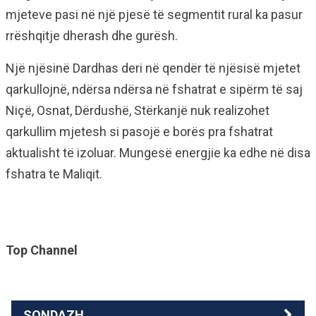
mjeteve pasi në një pjesë të segmentit rural ka pasur
rrëshqitje dherash dhe gurësh.
Një njësinë Dardhas deri në qendër të njësisë mjetet
qarkullojnë, ndërsa ndërsa në fshatrat e sipërm të saj
Niçë, Osnat, Dërdushë, Stërkanjë nuk realizohet
qarkullim mjetesh si pasojë e borës pra fshatrat
aktualisht të izoluar. Mungesë energjie ka edhe në disa
fshatra te Maliqit.
Top Channel
SONDAZH