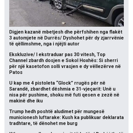
Digjen kazanë mbetjesh dhe përfshihen nga flakët
3 automjete në Durrës/ Dyshohet për dy zjarrvënie
të qëllimshme, nga i njëjti autor
Ekskluzive/ I ekstraduar pas 30 vitesh, Top
Channel zbardh dosjen e Sokol Hoxhës: Si sherri
për një kasetofon solli vrasjen e dy vëllezërve në
Patos
U kap me 4 pistoleta “Glock” rrugës për në
Sarandë, zbardhet dëshmia e 31-vjeçarit: Unë u
nisa për pushime, shoku më futi qesen e zezë në
makinë dhe iku
Trump hedh poshtë aludimet për mungesë
municionesh luftarake: Kush ka publikuar deklarata
tradhtare, të dënohet me burg