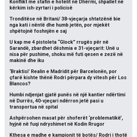
Konflikt me stafin e hotelit në Dhërmi, shpallet në
kërkim ish-zyrtari i policisë
Tronditëse në Britani/ 38-vjeçarja shtatzënë bie
nga kati i nëntë dhe humb jetën, por mjekët
shpëtojnë foshnjën e saj
U kap me 4 pistoleta “Glock” rrugës për në
Sarandë, zbardhet dëshmia e 31-vjeçarit: Unë u
nisa për pushime, shoku më futi qesen e zezë në
makinë dhe iku
‘Braktisi’ Realin e Madridit për Barcelonën, por
çfarë kishte thënë Rodri përpara dy vitesh për Los
Blancos?
Humbi ndjenjat gjatë punës në një kantier ndërtimi
në Durrës, 40-vjeçari ndërron jetë pasi u
transportua në spital
Ashpërsohen masat për shoferët ‘problematikë’,
hyjnë në fuqi ndryshimet në Kodin Rrugor
Kthesa e madhe e kampionit të botës/ Rodri i thotë