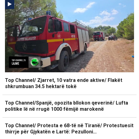
Top Channel/ Zjarret, 10 vatra ende aktive/ Flakët
shkrumbuan 34.5 hektarë tokë
Top Channel/Spanjë, opozita bllokon qeverinë/ Lufta
politike lë në rrugë 1000 fëmijë marokenë
Top Channel/ Protesta e 68-të në Tiranë/ Protestuesit
thirrje për Gjykatën e Lartë: Pezulloni…