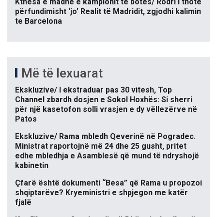
Kthesa e madhe e kampionit të botës/ Rodri i thotë
përfundimisht ‘jo’ Realit të Madridit, zgjodhi kalimin
te Barcelona
Më të lexuarat
Ekskluzive/ I ekstraduar pas 30 vitesh, Top
Channel zbardh dosjen e Sokol Hoxhës: Si sherri
për një kasetofon solli vrasjen e dy vëllezërve në
Patos
Ekskluzive/ Rama mbledh Qeverinë në Pogradec.
Ministrat raportojnë më 24 dhe 25 gusht, pritet
edhe mbledhja e Asamblesë që mund të ndryshojë
kabinetin
Çfarë është dokumenti “Besa” që Rama u propozoi
shqiptarëve? Kryeministri e shpjegon me katër
fjalë