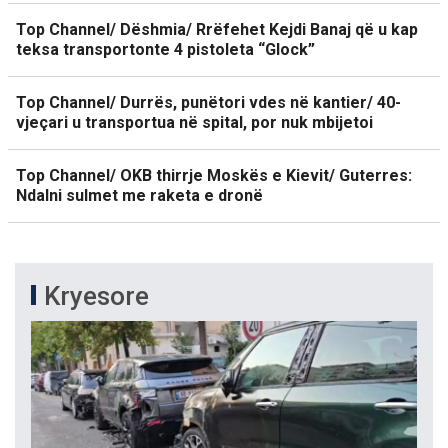
Top Channel/ Dëshmia/ Rrëfehet Kejdi Banaj që u kap
teksa transportonte 4 pistoleta “Glock”
Top Channel/ Durrës, punëtori vdes në kantier/ 40-
vjeçari u transportua në spital, por nuk mbijetoi
Top Channel/ OKB thirrje Moskës e Kievit/ Guterres:
Ndalni sulmet me raketa e dronë
Kryesore