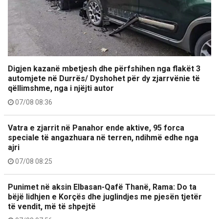
Digjen kazanë mbetjesh dhe përfshihen nga flakët 3
automjete në Durrës/ Dyshohet për dy zjarrvënie të
qëllimshme, nga i njëjti autor
07/08 08:36
Vatra e zjarrit në Panahor ende aktive, 95 forca
speciale të angazhuara në terren, ndihmë edhe nga
ajri
07/08 08:25
Punimet në aksin Elbasan-Qafë Thanë, Rama: Do ta
bëjë lidhjen e Korçës dhe juglindjes me pjesën tjetër
të vendit, më të shpejtë