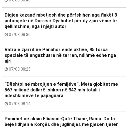
07/08 08:40
Digjen kazanë mbetjesh dhe përfshihen nga flakët 3
automjete në Durrës/ Dyshohet për dy zjarrvënie të
qëllimshme, nga i njëjti autor
07/08 08:36
Vatra e zjarrit në Panahor ende aktive, 95 forca
speciale të angazhuara në terren, ndihmë edhe nga
ajri
07/08 08:25
“Dështoi në mbrojtjen e fëmijëve”, Meta gjobitet me
567 milionë dollarë, shkon në 942 mln totali i
ndëshkimeve të papaguara
07/08 08:14
Punimet në aksin Elbasan-Qafë Thanë, Rama: Do ta
bëjë lidhjen e Korçës dhe juglindjes me pjesën tjetër