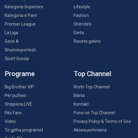
Kategoria Superiore
Lifestyle
Kategoria e Parë
Fashion
Premier League
Shëndeti
La Liga
Dieta
Serie A
Receta gatimi
Shumësportësh
Sport Gossip
Programe
Top Channel
Big Brother VIP
Rreth Top Channel
Për’puthen
Bileta
Shqipëria LIVE
Kontakt
Fiks Fare
Puno në Top Channel
Video
Privacy Policy & Terms of Use
Të gjitha programet
Aksesueshmëria