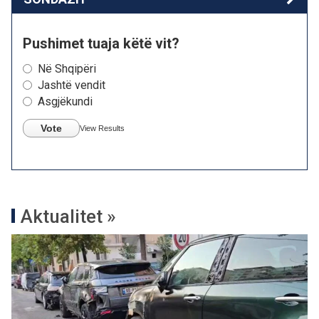
Pushimet tuaja këtë vit?
Në Shqipëri
Jashtë vendit
Asgjëkundi
Vote
View Results
Aktualitet »