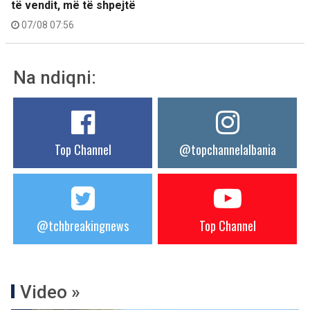
të vendit, më të shpejtë
07/08 07:56
Na ndiqni:
Top Channel
@topchannelalbania
@tchbreakingnews
Top Channel
Video »