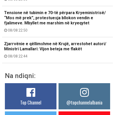
Tensione në tubimin e 70-të përpara Kryeministrisë/
“Mos më prek”, protestuesja bllokon vendin e
fjalimeve. Mbyllet me marshim në kryeqytet
08/08 22:50
Zjarrvënie e qëllimshme në Krujë, arrestohet autori/
Ministri Lamallari: Vijon beteja me flakët
08/08 22:44
Na ndiqni:
Top Channel
@topchannelalbania