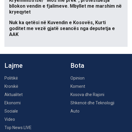
Kryeministrisë/ “Mos më prek”, protestuesja
bllokon vendin e fjalimeve. Mbyllet me marshim në
kryeqytet
Nuk ka qetësi në Kuvendin e Kosovës, Kurti
goditet me vezë gjatë seancës nga deputetja e
AAK
Lajme
Bota
Politikë
Opinion
Kronikë
Koment
Aktualitet
Kosova dhe Rajoni
Ekonomi
Shkencë dhe Teknologji
Sociale
Auto
Video
Top News LIVE