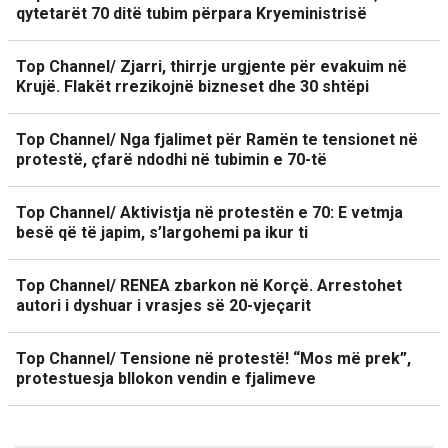
qytetarët 70 ditë tubim përpara Kryeministrisë
Top Channel/ Zjarri, thirrje urgjente për evakuim në
Krujë. Flakët rrezikojnë bizneset dhe 30 shtëpi
Top Channel/ Nga fjalimet për Ramën te tensionet në
protestë, çfarë ndodhi në tubimin e 70-të
Top Channel/ Aktivistja në protestën e 70: E vetmja
besë që të japim, s’largohemi pa ikur ti
Top Channel/ RENEA zbarkon në Korçë. Arrestohet
autori i dyshuar i vrasjes së 20-vjeçarit
Top Channel/ Tensione në protestë! “Mos më prek”,
protestuesja bllokon vendin e fjalimeve