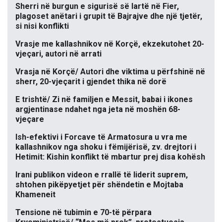
Sherri në burgun e sigurisë së lartë në Fier,
plagoset anëtari i grupit të Bajrajve dhe një tjetër,
si nisi konflikti
Vrasje me kallashnikov në Korçë, ekzekutohet 20-
vjeçari, autori në arrati
Vrasja në Korçë/ Autori dhe viktima u përfshinë në
sherr, 20-vjeçarit i gjendet thika në dorë
E trishtë/ Zi në familjen e Messit, babai i ikones
argjentinase ndahet nga jeta në moshën 68-
vjeçare
Ish-efektivi i Forcave të Armatosura u vra me
kallashnikov nga shoku i fëmijërisë, zv. drejtori i
Hetimit: Kishin konflikt të mbartur prej disa kohësh
Irani publikon videon e rrallë të liderit suprem,
shtohen pikëpyetjet për shëndetin e Mojtaba
Khameneit
Tensione në tubimin e 70-të përpara