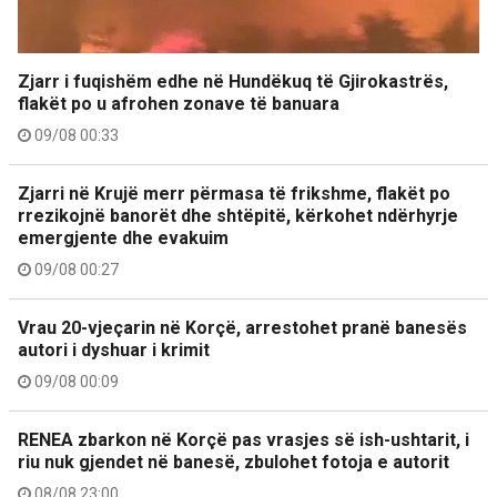
Zjarr i fuqishëm edhe në Hundëkuq të Gjirokastrës,
flakët po u afrohen zonave të banuara
09/08 00:33
Zjarri në Krujë merr përmasa të frikshme, flakët po
rrezikojnë banorët dhe shtëpitë, kërkohet ndërhyrje
emergjente dhe evakuim
09/08 00:27
Vrau 20-vjeçarin në Korçë, arrestohet pranë banesës
autori i dyshuar i krimit
09/08 00:09
RENEA zbarkon në Korçë pas vrasjes së ish-ushtarit, i
riu nuk gjendet në banesë, zbulohet fotoja e autorit
08/08 23:00