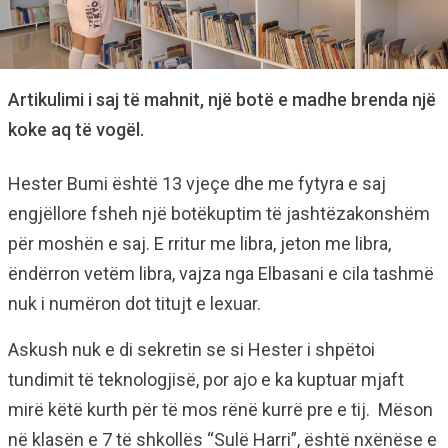
Artikulimi i saj të mahnit, një botë e madhe brenda një
koke aq të vogël.
Hester Bumi është 13 vjeçe dhe me fytyra e saj
engjëllore fsheh një botëkuptim të jashtëzakonshëm
për moshën e saj. E rritur me libra, jeton me libra,
ëndërron vetëm libra, vajza nga Elbasani e cila tashmë
nuk i numëron dot titujt e lexuar.
Askush nuk e di sekretin se si Hester i shpëtoi
tundimit të teknologjisë, por ajo e ka kuptuar mjaft
mirë këtë kurth për të mos rënë kurrë pre e tij. Mëson
në klasën e 7 të shkollës “Sulë Harri”, është nxënëse e