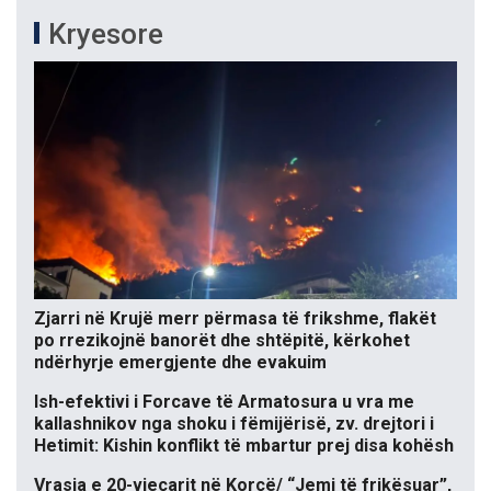
Kryesore
Zjarri në Krujë merr përmasa të frikshme, flakët
po rrezikojnë banorët dhe shtëpitë, kërkohet
ndërhyrje emergjente dhe evakuim
Ish-efektivi i Forcave të Armatosura u vra me
kallashnikov nga shoku i fëmijërisë, zv. drejtori i
Hetimit: Kishin konflikt të mbartur prej disa kohësh
Vrasja e 20-vjeçarit në Korçë/ “Jemi të frikësuar”,