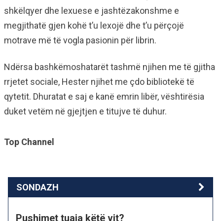
shkëlqyer dhe lexuese e jashtëzakonshme e
megjithatë gjen kohë t’u lexojë dhe t’u përçojë
motrave më të vogla pasionin për librin.
Ndërsa bashkëmoshatarët tashmë njihen me të gjitha
rrjetet sociale, Hester njihet me çdo bibliotekë të
qytetit. Dhuratat e saj e kanë emrin libër, vështirësia
duket vetëm në gjejtjen e titujve të duhur.
Top Channel
SONDAZH
Pushimet tuaja këtë vit?