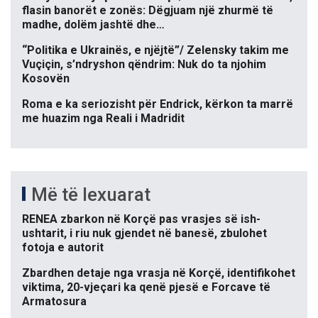
flasin banorët e zonës: Dëgjuam një zhurmë të
madhe, dolëm jashtë dhe…
“Politika e Ukrainës, e njëjtë”/ Zelensky takim me
Vuçiçin, s’ndryshon qëndrim: Nuk do ta njohim
Kosovën
Roma e ka seriozisht për Endrick, kërkon ta marrë
me huazim nga Reali i Madridit
Më të lexuarat
RENEA zbarkon në Korçë pas vrasjes së ish-
ushtarit, i riu nuk gjendet në banesë, zbulohet
fotoja e autorit
Zbardhen detaje nga vrasja në Korçë, identifikohet
viktima, 20-vjeçari ka qenë pjesë e Forcave të
Armatosura