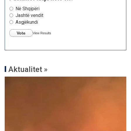
Në Shqipëri
Jashtë vendit
Asgjëkundi
Vote
View Results
Aktualitet »