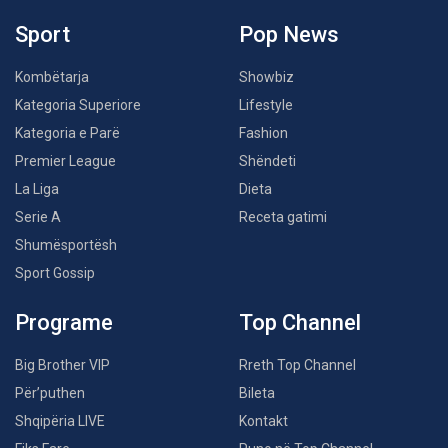
Sport
Pop News
Kombëtarja
Showbiz
Kategoria Superiore
Lifestyle
Kategoria e Parë
Fashion
Premier League
Shëndeti
La Liga
Dieta
Serie A
Receta gatimi
Shumësportësh
Sport Gossip
Programe
Top Channel
Big Brother VIP
Rreth Top Channel
Për’puthen
Bileta
Shqipëria LIVE
Kontakt