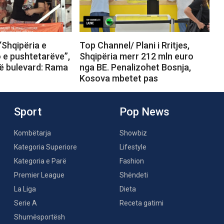
“Shqipëria e
Top Channel/ Plani i Rritjes,
o e pushtetarëve”,
Shqipëria merr 212 mln euro
në bulevard: Rama
nga BE. Penalizohet Bosnja,
Kosova mbetet pas
Sport
Pop News
Kombëtarja
Showbiz
Kategoria Superiore
Lifestyle
Kategoria e Parë
Fashion
Premier League
Shëndeti
La Liga
Dieta
Serie A
Receta gatimi
Shumësportësh