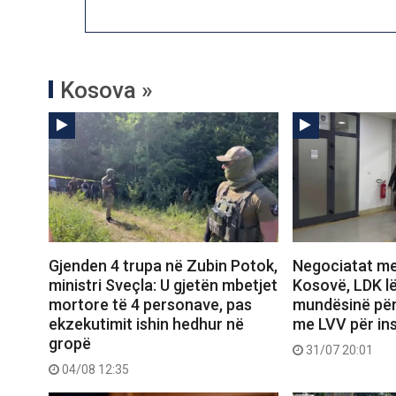
Kosova »
Gjenden 4 trupa në Zubin Potok,
Negociatat me
ministri Sveçla: U gjetën mbetjet
Kosovë, LDK lë
mortore të 4 personave, pas
mundësinë pë
ekzekutimit ishin hedhur në
me LVV për ins
gropë
31/07 20:01
04/08 12:35