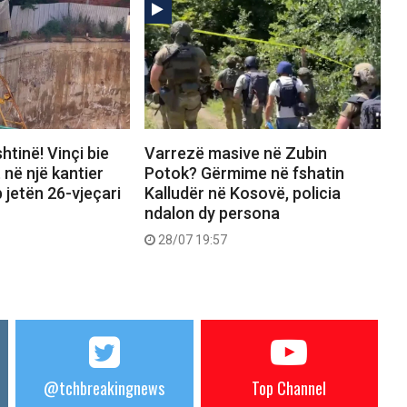
htinë! Vinçi bie
Varrezë masive në Zubin
 në një kantier
Potok? Gërmime në fshatin
 jetën 26-vjeçari
Kalludër në Kosovë, policia
ndalon dy persona
28/07 19:57
@tchbreakingnews
Top Channel