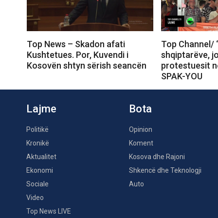
Top News – Skadon afati
Top Channel/ 
Kushtetues. Por, Kuvendi i
shqiptarëve, j
Kosovën shtyn sërish seancën
protestuesit 
SPAK-YOU
Lajme
Bota
Politikë
Opinion
Kronikë
Koment
Aktualitet
Kosova dhe Rajoni
Ekonomi
Shkencë dhe Teknologji
Sociale
Auto
Video
Top News LIVE