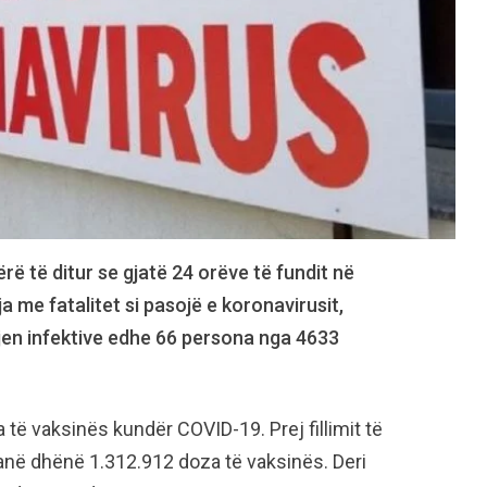
ë të ditur se gjatë 24 orëve të fundit në
ja me fatalitet si pasojë e koronavirusit,
jen infektive edhe 66 persona nga 4633
 të vaksinës kundër COVID-19. Prej fillimit të
janë dhënë 1.312.912 doza të vaksinës. Deri