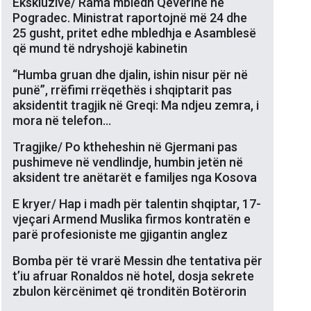
Ekskluzive/ Rama mbledh Qeverinë në
Pogradec. Ministrat raportojnë më 24 dhe
25 gusht, pritet edhe mbledhja e Asamblesë
që mund të ndryshojë kabinetin
“Humba gruan dhe djalin, ishin nisur për në
punë”, rrëfimi rrëqethës i shqiptarit pas
aksidentit tragjik në Greqi: Ma ndjeu zemra, i
mora në telefon…
Tragjike/ Po ktheheshin në Gjermani pas
pushimeve në vendlindje, humbin jetën në
aksident tre anëtarët e familjes nga Kosova
E kryer/ Hap i madh për talentin shqiptar, 17-
vjeçari Armend Muslika firmos kontratën e
parë profesioniste me gjigantin anglez
Bomba për të vrarë Messin dhe tentativa për
t’iu afruar Ronaldos në hotel, dosja sekrete
zbulon kërcënimet që tronditën Botërorin