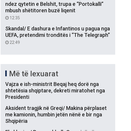
ndez qytetin e Belshit, trupa e “Portokalli”
mbush shëtitoren buzë liqenit
12:35
Skandal/ E dashura e Infantinos u pagua nga
UEFA, pretendimi tronditës i “The Telegraph”
22:49
Më të lexuarat
Vajza e ish-ministrit Beqaj heq dorë nga
shtetësia shqiptare, dekreti miratohet nga
Presidenti
Aksident tragjik në Greqi/ Makina përplaset
me kamionin, humbin jetën nënë e bir nga
Shqipëria