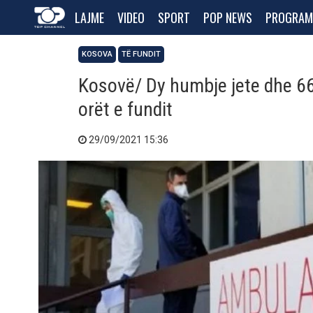
LAJME
VIDEO
SPORT
POP NEWS
PROGRAM
KOSOVA
TË FUNDIT
Kosovë/ Dy humbje jete dhe 66
orët e fundit
29/09/2021 15:36