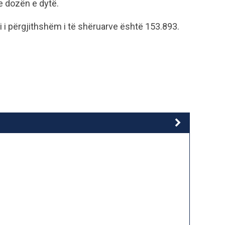
e dozën e dytë.
i i përgjithshëm i të shëruarve është 153.893.
.