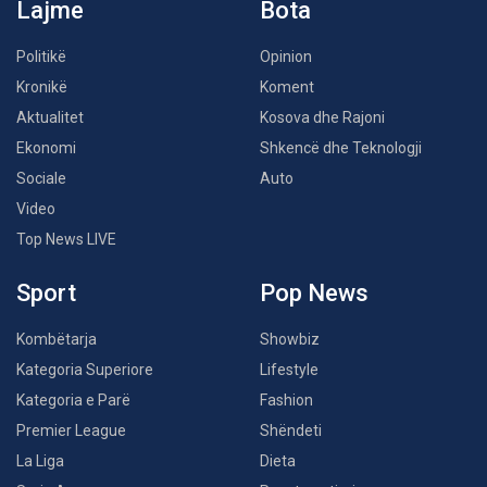
Lajme
Bota
Politikë
Opinion
Kronikë
Koment
Aktualitet
Kosova dhe Rajoni
Ekonomi
Shkencë dhe Teknologji
Sociale
Auto
Video
Top News LIVE
Sport
Pop News
Kombëtarja
Showbiz
Kategoria Superiore
Lifestyle
Kategoria e Parë
Fashion
Premier League
Shëndeti
La Liga
Dieta