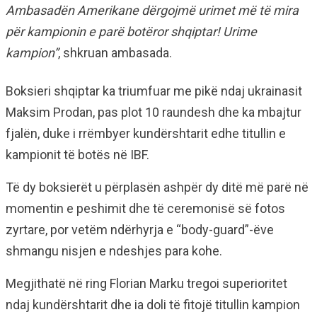
Ambasadën Amerikane dërgojmë urimet më të mira
për kampionin e parë botëror shqiptar! Urime
kampion”
, shkruan ambasada.
Boksieri shqiptar ka triumfuar me pikë ndaj ukrainasit
Maksim Prodan, pas plot 10 raundesh dhe ka mbajtur
fjalën, duke i rrëmbyer kundërshtarit edhe titullin e
kampionit të botës në IBF.
Të dy boksierët u përplasën ashpër dy ditë më parë në
momentin e peshimit dhe të ceremonisë së fotos
zyrtare, por vetëm ndërhyrja e “body-guard”-ëve
shmangu nisjen e ndeshjes para kohe.
Megjithatë në ring Florian Marku tregoi superioritet
ndaj kundërshtarit dhe ia doli të fitojë titullin kampion