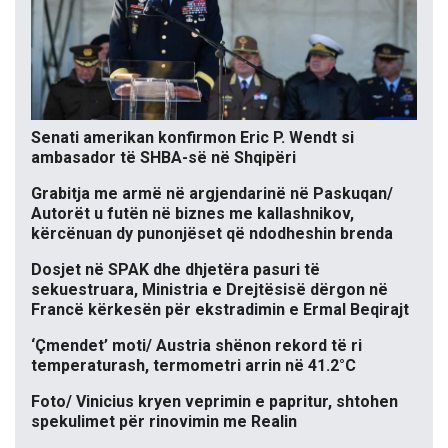
Senati amerikan konfirmon Eric P. Wendt si
ambasador të SHBA-së në Shqipëri
Grabitja me armë në argjendarinë në Paskuqan/
Autorët u futën në biznes me kallashnikov,
kërcënuan dy punonjëset që ndodheshin brenda
Dosjet në SPAK dhe dhjetëra pasuri të
sekuestruara, Ministria e Drejtësisë dërgon në
Francë kërkesën për ekstradimin e Ermal Beqirajt
‘Çmendet’ moti/ Austria shënon rekord të ri
temperaturash, termometri arrin në 41.2°C
Foto/ Vinicius kryen veprimin e papritur, shtohen
spekulimet për rinovimin me Realin