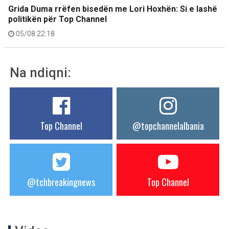
Grida Duma rrëfen bisedën me Lori Hoxhën: Si e lashë
politikën për Top Channel
05/08 22:18
Na ndiqni:
Top Channel
@topchannelalbania
@tchbreakingnews
Top Channel