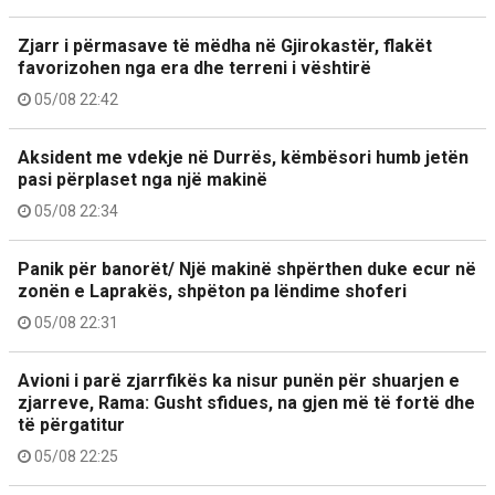
Zjarr i përmasave të mëdha në Gjirokastër, flakët
favorizohen nga era dhe terreni i vështirë
05/08 22:42
Aksident me vdekje në Durrës, këmbësori humb jetën
pasi përplaset nga një makinë
05/08 22:34
Panik për banorët/ Një makinë shpërthen duke ecur në
zonën e Laprakës, shpëton pa lëndime shoferi
05/08 22:31
Avioni i parë zjarrfikës ka nisur punën për shuarjen e
zjarreve, Rama: Gusht sfidues, na gjen më të fortë dhe
të përgatitur
05/08 22:25