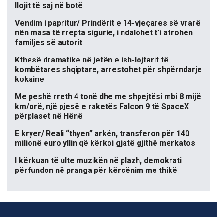
llojit të saj në botë
Vendim i papritur/ Prindërit e 14-vjeçares së vrarë
nën masa të rrepta sigurie, i ndalohet t’i afrohen
familjes së autorit
Kthesë dramatike në jetën e ish-lojtarit të
kombëtares shqiptare, arrestohet për shpërndarje
kokaine
Me peshë rreth 4 tonë dhe me shpejtësi mbi 8 mijë
km/orë, një pjesë e raketës Falcon 9 të SpaceX
përplaset në Hënë
E kryer/ Reali “thyen” arkën, transferon për 140
milionë euro yllin që kërkoi gjatë gjithë merkatos
I kërkuan të ulte muzikën në plazh, demokrati
përfundon në pranga për kërcënim me thikë