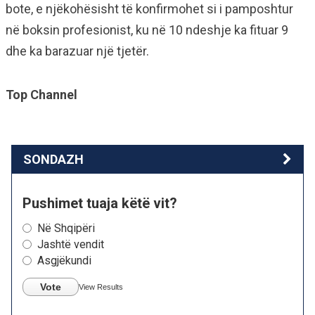
bote, e njëkohësisht të konfirmohet si i pamposhtur
në boksin profesionist, ku në 10 ndeshje ka fituar 9
dhe ka barazuar një tjetër.
Top Channel
SONDAZH
Pushimet tuaja këtë vit?
Në Shqipëri
Jashtë vendit
Asgjëkundi
Vote
View Results