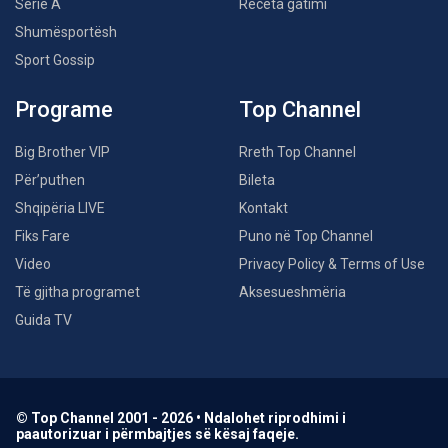
Serie A
Receta gatimi
Shumësportësh
Sport Gossip
Programe
Top Channel
Big Brother VIP
Rreth Top Channel
Për’puthen
Bileta
Shqipëria LIVE
Kontakt
Fiks Fare
Puno në Top Channel
Video
Privacy Policy & Terms of Use
Të gjitha programet
Aksesueshmëria
Guida TV
© Top Channel 2001 - 2026 • Ndalohet riprodhimi i
paautorizuar i përmbajtjes së kësaj faqeje.