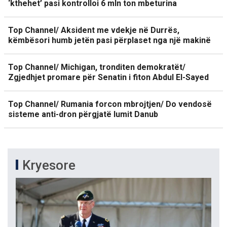
‘kthehet’ pasi kontrolloi 6 mln ton mbeturina
Top Channel/ Aksident me vdekje në Durrës,
këmbësori humb jetën pasi përplaset nga një makinë
Top Channel/ Michigan, tronditen demokratët/
Zgjedhjet promare për Senatin i fiton Abdul El-Sayed
Top Channel/ Rumania forcon mbrojtjen/ Do vendosë
sisteme anti-dron përgjatë lumit Danub
Kryesore