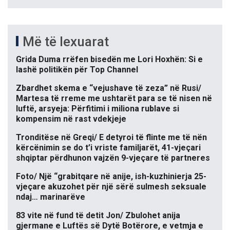
Më të lexuarat
Grida Duma rrëfen bisedën me Lori Hoxhën: Si e
lashë politikën për Top Channel
Zbardhet skema e “vejushave të zeza” në Rusi/
Martesa të rreme me ushtarët para se të nisen në
luftë, arsyeja: Përfitimi i miliona rublave si
kompensim në rast vdekjeje
Tronditëse në Greqi/ E detyroi të flinte me të nën
kërcënimin se do t’i vriste familjarët, 41-vjeçari
shqiptar përdhunon vajzën 9-vjeçare të partneres
Foto/ Një “grabitqare në anije, ish-kuzhinierja 25-
vjeçare akuzohet për një sërë sulmesh seksuale
ndaj… marinarëve
83 vite në fund të detit Jon/ Zbulohet anija
gjermane e Luftës së Dytë Botërore, e vetmja e