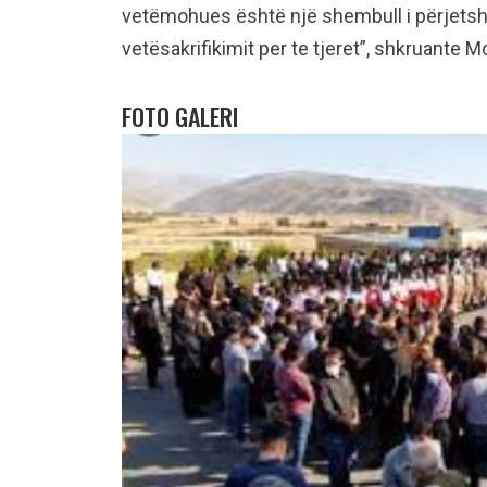
vetëmohues është një shembull i përjetshë
vetësakrifikimit per te tjeret”, shkruante M
FOTO GALERI