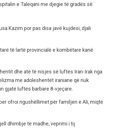
ë spitalin e Taleqani me djegie të gradës së
sa Kazim por pas disa javë kujdesi, djali
yrtarë të lartë provincialë e kombëtare kanë
ntit dhe atë të nisjes së luftës Iran-Irak nga
elizma me adoleshentët iraniane që nuk
n gjatë luftës barbare 8-vjeçare.
r ofroi ngushëllimet për familjen e Ali, miqtë
jell dhimbje të madhe, veprimi i tij