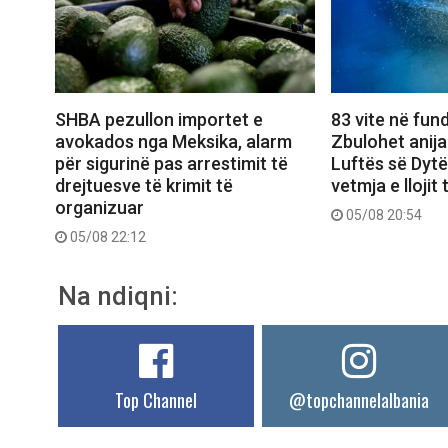
SHBA pezullon importet e
83 vite në fund
avokados nga Meksika, alarm
Zbulohet anij
për sigurinë pas arrestimit të
Luftës së Dytë
drejtuesve të krimit të
vetmja e llojit
organizuar
05/08 20:54
05/08 22:12
Na ndiqni:
Top Channel
@topchannelalbania