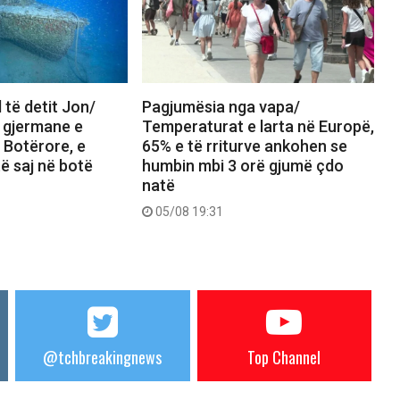
 të detit Jon/
Pagjumësia nga vapa/
a gjermane e
Temperaturat e larta në Europë,
 Botërore, e
65% e të rriturve ankohen se
 të saj në botë
humbin mbi 3 orë gjumë çdo
natë
05/08 19:31
@tchbreakingnews
Top Channel