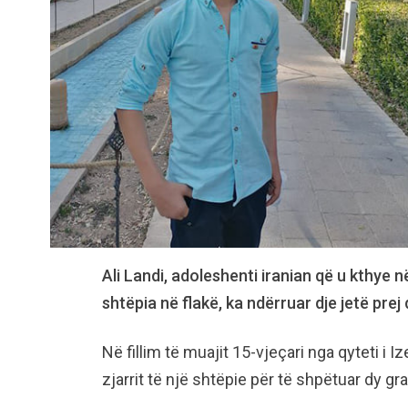
Ali Landi, adoleshenti iranian që u kthye 
shtëpia në flakë, ka ndërruar dje jetë prej 
Në fillim të muajit 15-vjeçari nga qyteti i
zjarrit të një shtëpie për të shpëtuar dy gr