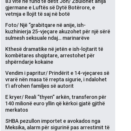
83 vite në fund të detit Jon/ Zbulohet anija
gjermane e Luftës së Dytë Botërore, e
vetmja e llojit të saj në botë
Foto/ Një “grabitqare në anije, ish-
kuzhinierja 25-vjeçare akuzohet për një sërë
sulmesh seksuale ndaj… marinarëve
Kthesë dramatike në jetën e ish-lojtarit të
kombëtares shqiptare, arrestohet për
shpërndarje kokaine
Vendim i papritur/ Prindërit e 14-vjeçares së
vrarë nën masa të rrepta sigurie, i ndalohet
t’i afrohen familjes së autorit
E kryer/ Reali “thyen” arkën, transferon për
140 milionë euro yllin që kërkoi gjatë gjithë
merkatos
SHBA pezullon importet e avokados nga
Meksika, alarm për sigurinë pas arrestimit të