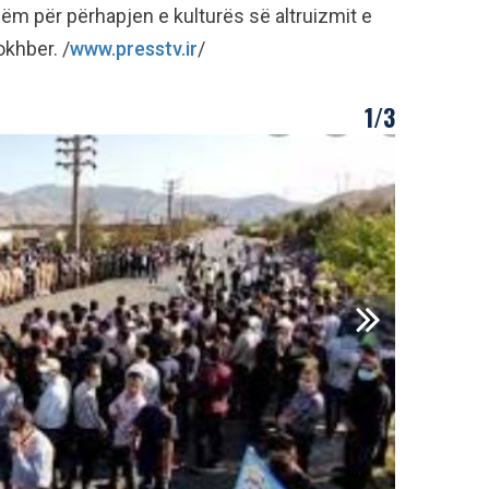
m për përhapjen e kulturës së altruizmit e
okhber. /
www.presstv.ir
/
1/3