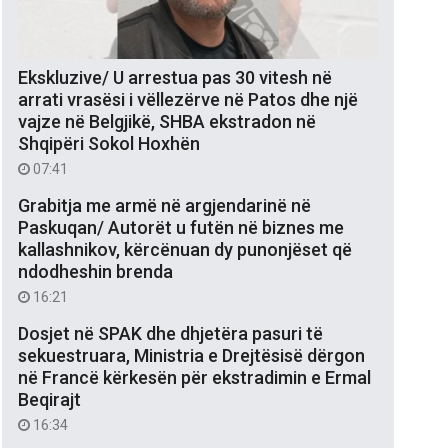
Ekskluzive/ U arrestua pas 30 vitesh në
arrati vrasësi i vëllezërve në Patos dhe një
vajze në Belgjikë, SHBA ekstradon në
Shqipëri Sokol Hoxhën
07:41
Grabitja me armë në argjendarinë në
Paskuqan/ Autorët u futën në biznes me
kallashnikov, kërcënuan dy punonjëset që
ndodheshin brenda
16:21
Dosjet në SPAK dhe dhjetëra pasuri të
sekuestruara, Ministria e Drejtësisë dërgon
në Francë kërkesën për ekstradimin e Ermal
Beqirajt
16:34