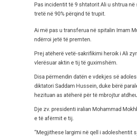
Pas incidentit të 9 shtatorit Ali u shtrua n
tretë në 90% përqind të trupit.
Ai më pas u transferua në spitalin Imam Mu
ndërroi jetë të premten.
Prej atëherë vetë-sakrifikimi heroik i Ali z
vlerësuar aktin e tij të guximshëm.
Disa përmendin datën e vdekjes së adoleshe
diktatori Saddam Hussein, duke bërë paral
hezituan as atëherë për të mbrojtur atdheu
Dje zv. presidenti iralian Mohammad Mokhbe
e të afërmit e tij.
“Megjithese largimi në qell i adoleshentit s