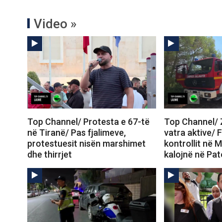
Video »
Top Channel/ Protesta e 67-të
Top Channel/ Z
në Tiranë/ Pas fjalimeve,
vatra aktive/ 
protestuesit nisën marshimet
kontrollit në M
dhe thirrjet
kalojnë në Pa