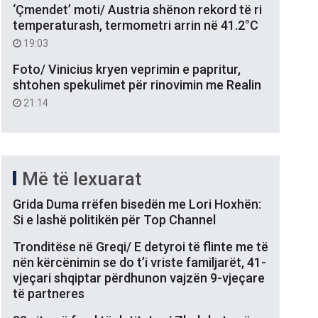
‘Çmendet’ moti/ Austria shënon rekord të ri
temperaturash, termometri arrin në 41.2°C
19:03
Foto/ Vinicius kryen veprimin e papritur,
shtohen spekulimet për rinovimin me Realin
21:14
Më të lexuarat
Grida Duma rrëfen bisedën me Lori Hoxhën:
Si e lashë politikën për Top Channel
Tronditëse në Greqi/ E detyroi të flinte me të
nën kërcënimin se do t’i vriste familjarët, 41-
vjeçari shqiptar përdhunon vajzën 9-vjeçare
të partneres