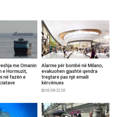
veshja me Omanin
Alarme për bombë në Milano,
n e Hormuzit,
evakuohen gjashtë qendra
i në fazën e
tregtare pas një emaili
ciatave
kërcënues
05/08 22:20