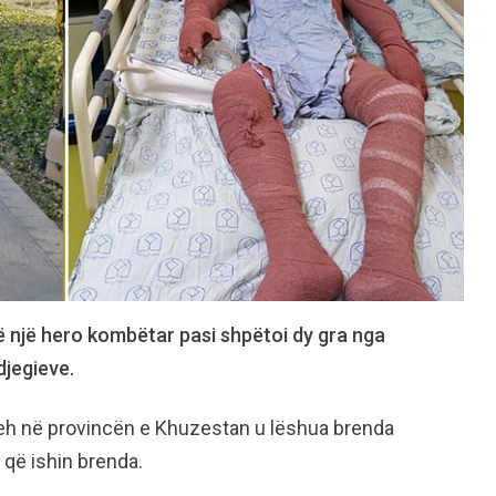
në një hero kombëtar pasi shpëtoi dy gra nga
djegieve.
 Izeh në provincën e Khuzestan u lëshua brenda
a që ishin brenda.