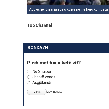
Adoleshenti iranian që u kthye në një hero kombëtar 
Top Channel
SONDAZH
Pushimet tuaja këtë vit?
Në Shqipëri
Jashtë vendit
Asgjëkundi
Vote
View Results