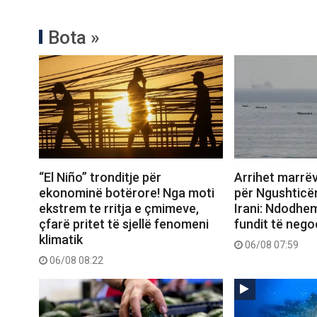
Bota »
“El Niño” tronditje për
Arrihet marrë
ekonominë botërore! Nga moti
për Ngushticë
ekstrem te rritja e çmimeve,
Irani: Ndodhem
çfarë pritet të sjellë fenomeni
fundit të nego
klimatik
06/08 07:59
06/08 08:22