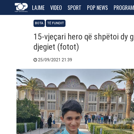
LAJME
VIDEO
SPORT
POP NEWS
PROGRAM
BOTA
TË FUNDIT
15-vjeçari hero që shpëtoi dy g
djegiet (fotot)
25/09/2021 21:39