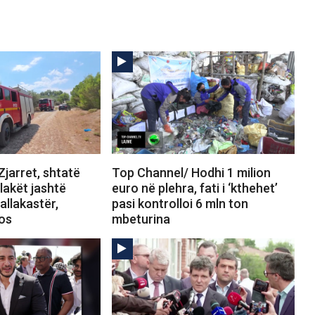
jarret, shtatë
Top Channel/ Hodhi 1 milion
Flakët jashtë
euro në plehra, fati i ‘kthehet’
allakastër,
pasi kontrolloi 6 mln ton
tos
mbeturina