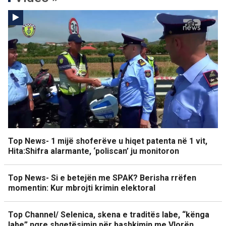
Top News- 1 mijë shoferëve u hiqet patenta në 1 vit,
Hita:Shifra alarmante, ‘poliscan’ ju monitoron
Top News- Si e betejën me SPAK? Berisha rrëfen
momentin: Kur mbrojti krimin elektoral
Top Channel/ Selenica, skena e traditës labe, “kënga
labe” ngre shqetësimin për bashkimin me Vlorën