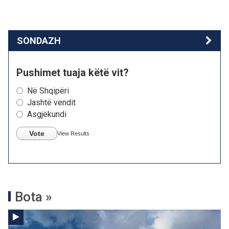
SONDAZH
Pushimet tuaja këtë vit?
Në Shqipëri
Jashtë vendit
Asgjëkundi
Vote
View Results
Bota »