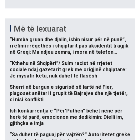
Më të lexuarat
“Humba gruan dhe djalin, ishin nisur për në punë”,
rrëfimi rrëqethës i shqiptarit pas aksidentit tragjik
në Greqi: Ma ndjeu zemra, i mora në telefon…
“Kthehu në Shqipëri”/ Sulm racist në rrjetet
sociale ndaj gazetarit grek me origjinë shqiptare:
Je mysafir këtu, nuk duhet të flasësh
Sherri në burgun e sigurisë së lartë në Fier,
plagoset anëtari i grupit të Bajrajve dhe një tjetër,
si nisi konflikti
Ish konkurrentja e “Për’Puthen” bëhet nënë për
herë të parë, emocionon me dedikimin: Dielli im,
gjithçka e imja
“Sa duhet të paguaj për vajzën?” Autoritetet greke