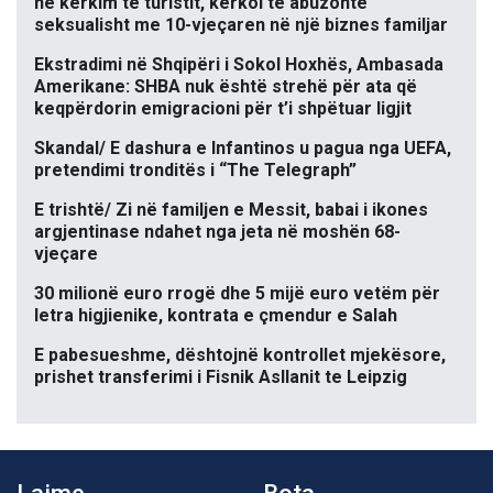
në kërkim të turistit, kërkoi të abuzonte
seksualisht me 10-vjeçaren në një biznes familjar
Ekstradimi në Shqipëri i Sokol Hoxhës, Ambasada
Amerikane: SHBA nuk është strehë për ata që
keqpërdorin emigracioni për t’i shpëtuar ligjit
Skandal/ E dashura e Infantinos u pagua nga UEFA,
pretendimi tronditës i “The Telegraph”
E trishtë/ Zi në familjen e Messit, babai i ikones
argjentinase ndahet nga jeta në moshën 68-
vjeçare
30 milionë euro rrogë dhe 5 mijë euro vetëm për
letra higjienike, kontrata e çmendur e Salah
E pabesueshme, dështojnë kontrollet mjekësore,
prishet transferimi i Fisnik Asllanit te Leipzig