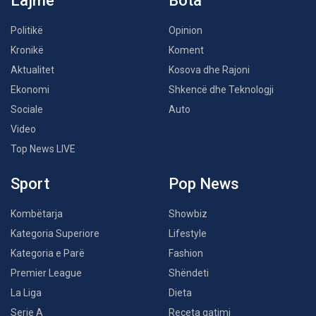
Lajme
Bota
Politikë
Opinion
Kronikë
Koment
Aktualitet
Kosova dhe Rajoni
Ekonomi
Shkencë dhe Teknologji
Sociale
Auto
Video
Top News LIVE
Sport
Pop News
Kombëtarja
Showbiz
Kategoria Superiore
Lifestyle
Kategoria e Parë
Fashion
Premier League
Shëndeti
La Liga
Dieta
Serie A
Receta gatimi