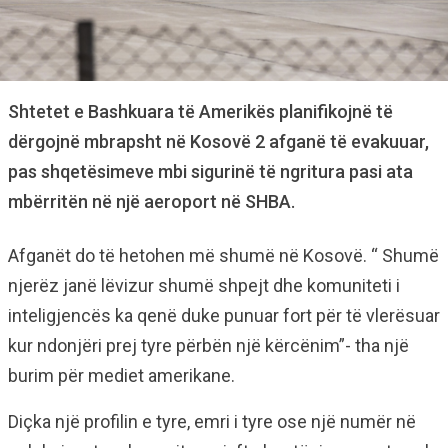
Shtetet e Bashkuara të Amerikës planifikojnë të
dërgojnë mbrapsht në Kosovë 2 afganë të evakuuar,
pas shqetësimeve mbi sigurinë të ngritura pasi ata
mbërritën në një aeroport në SHBA.
Afganët do të hetohen më shumë në Kosovë. “ Shumë
njerëz janë lëvizur shumë shpejt dhe komuniteti i
inteligjencës ka qenë duke punuar fort për të vlerësuar
kur ndonjëri prej tyre përbën një kërcënim”- tha një
burim për mediet amerikane.
Diçka një profilin e tyre, emri i tyre ose një numër në