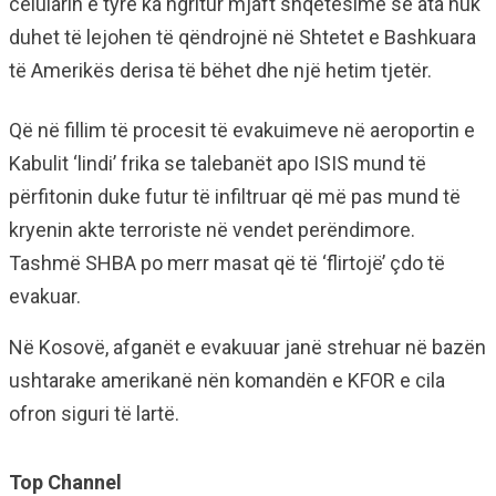
celularin e tyre ka ngritur mjaft shqetësime se ata nuk
duhet të lejohen të qëndrojnë në Shtetet e Bashkuara
të Amerikës derisa të bëhet dhe një hetim tjetër.
Që në fillim të procesit të evakuimeve në aeroportin e
Kabulit ‘lindi’ frika se talebanët apo ISIS mund të
përfitonin duke futur të infiltruar që më pas mund të
kryenin akte terroriste në vendet perëndimore.
Tashmë SHBA po merr masat që të ‘flirtojë’ çdo të
evakuar.
Në Kosovë, afganët e evakuuar janë strehuar në bazën
ushtarake amerikanë nën komandën e KFOR e cila
ofron siguri të lartë.
Top Channel