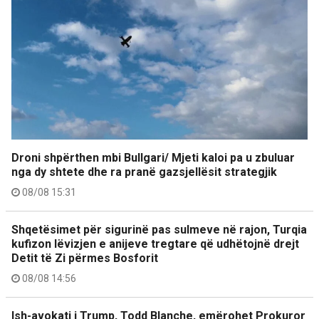
Droni shpërthen mbi Bullgari/ Mjeti kaloi pa u zbuluar
nga dy shtete dhe ra pranë gazsjellësit strategjik
08/08 15:31
Shqetësimet për sigurinë pas sulmeve në rajon, Turqia
kufizon lëvizjen e anijeve tregtare që udhëtojnë drejt
Detit të Zi përmes Bosforit
08/08 14:56
Ish-avokati i Trump, Todd Blanche, emërohet Prokuror