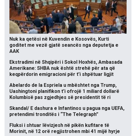
Nuk ka qetësi në Kuvendin e Kosovës, Kurti
goditet me vezë gjatë seancës nga deputetja e
AAK
Ekstradimi në Shqipëri i Sokol Hoxhës, Ambasada
Amerikane: SHBA nuk është strehë për ata që
keqpërdorin emigracioni për t’i shpëtuar ligjit
Abelardo de la Espriela u mbështet nga Trump,
Uashingtoni planifikon t’i ofrojë 1 miliard dollarë
Kolumbisë pas zgjedhjes së presidentit të ri
Skandal/ E dashura e Infantinos u pagua nga UEFA,
pretendimi tronditës i “The Telegraph”
Fluksi i shtuar lëvizjesh në pikën kufitare të
Morinit, në 12 orë regjistrohen mbi 41 mijë hyrje