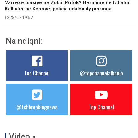
Varrezë masive në Zubin Potok? Gërmime në fshatin
Kalludër në Kosovë, policia ndalon dy persona
28/07 19:57
Na ndiqni:
Top Channel
@topchannelalbania
@tchbreakingnews
Top Channel
Video »