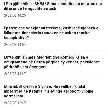
i Përgjithshëmi i SHBA/ Senati amerikan e miraton me
diferencë të ngushtë votash
08/08 14:26
Epstein dhe vdekjet misterioze, kush janë njerëzit e
lidhur me financierin famëkeq që nxitën teoritë
konspirative?
08/08 14:04
Luftë kufijsh mes Madridit dhe Romës/ Kriza e
emigrantëve në Ceuta përplas dy vendet, pezullohet
përkohësisht Shengeni
08/08 13:47
Etna mbyll qiellin e Siçilisë/ Hiri vullkanik ndal
mbërritjet në Katania, nisjet nga aeroporti vijojnë
normalisht
08/08 12:47