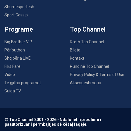
Shumësportësh
Sport Gossip
Programe
Top Channel
Big Brother VIP
Rreth Top Channel
Për’puthen
Bileta
Shqipëria LIVE
Kontakt
Fiks Fare
Puno në Top Channel
Video
Privacy Policy & Terms of Use
Të gjitha programet
Aksesueshmëria
Guida TV
© Top Channel 2001 - 2026 • Ndalohet riprodhimi i
paautorizuar i përmbajtjes së kësaj faqeje.