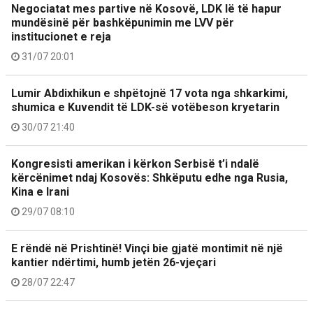
Negociatat mes partive në Kosovë, LDK lë të hapur
mundësinë për bashkëpunimin me LVV për
institucionet e reja
31/07 20:01
Lumir Abdixhikun e shpëtojnë 17 vota nga shkarkimi,
shumica e Kuvendit të LDK-së votëbeson kryetarin
30/07 21:40
Kongresisti amerikan i kërkon Serbisë t’i ndalë
kërcënimet ndaj Kosovës: Shkëputu edhe nga Rusia,
Kina e Irani
29/07 08:10
E rëndë në Prishtinë! Vinçi bie gjatë montimit në një
kantier ndërtimi, humb jetën 26-vjeçari
28/07 22:47