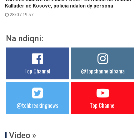
Kalludër në Kosovë, policia ndalon dy persona
28/07 19:57
Na ndiqni:
Top Channel
@topchannelalbania
@tchbreakingnews
Top Channel
Video »