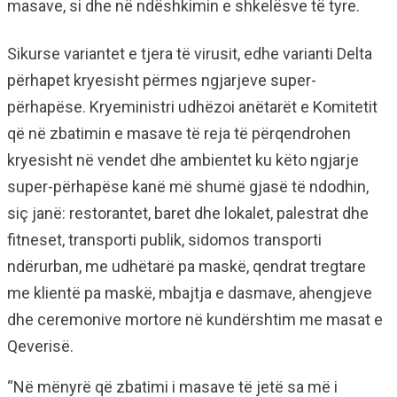
masave, si dhe në ndëshkimin e shkelësve të tyre.
Sikurse variantet e tjera të virusit, edhe varianti Delta
përhapet kryesisht përmes ngjarjeve super-
përhapëse. Kryeministri udhëzoi anëtarët e Komitetit
që në zbatimin e masave të reja të përqendrohen
kryesisht në vendet dhe ambientet ku këto ngjarje
super-përhapëse kanë më shumë gjasë të ndodhin,
siç janë: restorantet, baret dhe lokalet, palestrat dhe
fitneset, transporti publik, sidomos transporti
ndërurban, me udhëtarë pa maskë, qendrat tregtare
me klientë pa maskë, mbajtja e dasmave, ahengjeve
dhe ceremonive mortore në kundërshtim me masat e
Qeverisë.
“Në mënyrë që zbatimi i masave të jetë sa më i