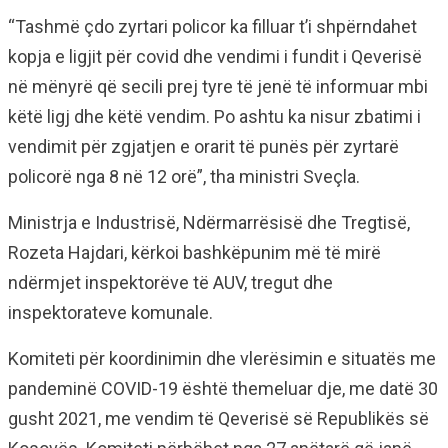
“Tashmë çdo zyrtari policor ka filluar t’i shpërndahet
kopja e ligjit për covid dhe vendimi i fundit i Qeverisë
në mënyrë që secili prej tyre të jenë të informuar mbi
këtë ligj dhe këtë vendim. Po ashtu ka nisur zbatimi i
vendimit për zgjatjen e orarit të punës për zyrtarë
policorë nga 8 në 12 orë”, tha ministri Sveçla.
Ministrja e Industrisë, Ndërmarrësisë dhe Tregtisë,
Rozeta Hajdari, kërkoi bashkëpunim më të mirë
ndërmjet inspektorëve të AUV, tregut dhe
inspektorateve komunale.
Komiteti për koordinimin dhe vlerësimin e situatës me
pandeminë COVID-19 është themeluar dje, me datë 30
gusht 2021, me vendim të Qeverisë së Republikës së