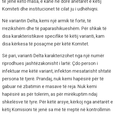
të jenë këto masa, e kanë në dorë anëtarët e këtij
Komiteti dhe institucionet të cilat ju i udhëhiqni.
Në variantin Delta, kemi një armik të fortë, të
rrezikshëm dhe të paparashikueshëm. Për shkak të
disa karakteristikave specifike të këtij varianti, kam
disa kërkesa të posaçme për këtë Komitet.
Së pari, varianti Delta karakterizohet nga një numër
riprodhues jashtëzakonisht i lartë: Çdo person i
infektuar me këtë variant, infekton mesatarisht shtatë
persona të tjerë. Prandaj, nuk kemi hapësirë për të
gabuar në zbatimin e masave të reja. Nuk kemi
hapësirë as për tolerim, as për mirëkuptim ndaj
shkelësve të tyre. Për këtë arsye, kërkoj nga anëtarët e
këtij Komisioni të jenë sa më të rreptë në kontrollimin