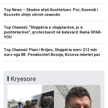
Top News – Skadon afati Kushtetues. Por, Kuvendi i
Kosovën shtyn sërish seancën
Top Channel/ “Shqipëria e shqiptarëve, jo e
pushtetarëve”, protestuesit në bulevard: Rama SPAK-
YOU
Top Channel/ Plani i Rritjes, Shqipëria merr 212 mln
euro nga BE. Penalizohet Bosnja, Kosova mbetet pas
Kryesore