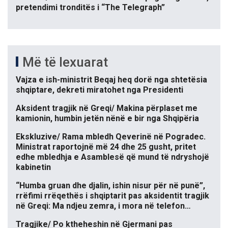
pretendimi tronditës i “The Telegraph”
Më të lexuarat
Vajza e ish-ministrit Beqaj heq dorë nga shtetësia
shqiptare, dekreti miratohet nga Presidenti
Aksident tragjik në Greqi/ Makina përplaset me
kamionin, humbin jetën nënë e bir nga Shqipëria
Ekskluzive/ Rama mbledh Qeverinë në Pogradec.
Ministrat raportojnë më 24 dhe 25 gusht, pritet
edhe mbledhja e Asamblesë që mund të ndryshojë
kabinetin
“Humba gruan dhe djalin, ishin nisur për në punë”,
rrëfimi rrëqethës i shqiptarit pas aksidentit tragjik
në Greqi: Ma ndjeu zemra, i mora në telefon…
Tragjike/ Po ktheheshin në Gjermani pas