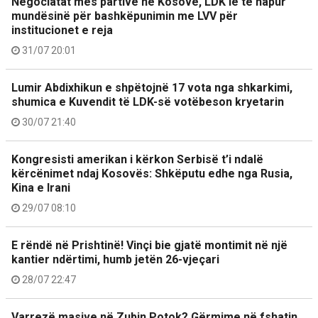
Negociatat mes partive në Kosovë, LDK lë të hapur
mundësinë për bashkëpunimin me LVV për
institucionet e reja
31/07 20:01
Lumir Abdixhikun e shpëtojnë 17 vota nga shkarkimi,
shumica e Kuvendit të LDK-së votëbeson kryetarin
30/07 21:40
Kongresisti amerikan i kërkon Serbisë t’i ndalë
kërcënimet ndaj Kosovës: Shkëputu edhe nga Rusia,
Kina e Irani
29/07 08:10
E rëndë në Prishtinë! Vinçi bie gjatë montimit në një
kantier ndërtimi, humb jetën 26-vjeçari
28/07 22:47
Varrezë masive në Zubin Potok? Gërmime në fshatin