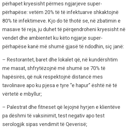
përhapet kryesisht përmes ngjarjeve super-
përhapëse: vetëm 20% të të infektuarve shkaktojnë
80% të infektimeve. Kjo do të thotë se, në zbatimin e
masave të reja, ju duhet të përqendroheni kryesisht në
vendet dhe ambientet ku këto ngjarje super-
përhapëse kanë më shumë gjasë të ndodhin, siç janë:
– Restorantet, baret dhe lokalet që, në kundërshtim
me masat, shfrytëzojnë më shumë se 70% të
hapësirës, që nuk respektojnë distancë mes
tavolinave apo ku pjesa e tyre “e hapur” është në të
vërtetë e mbyllur;
– Palestrat dhe fitneset që lejojnë hyrjen e klientëve
pa dëshmi të vaksinimit, test negativ apo test
serologjik sipas vendimit të Qeverisë;