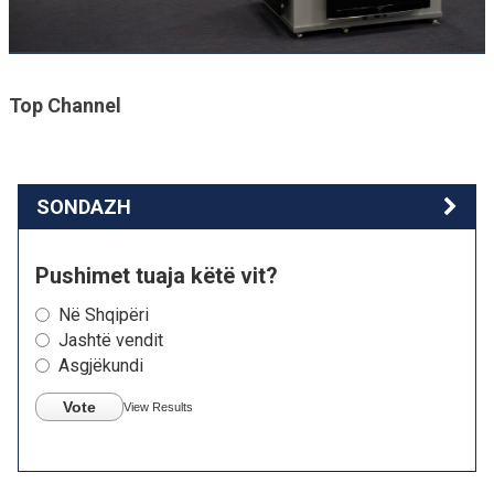
Top Channel
SONDAZH
Pushimet tuaja këtë vit?
Në Shqipëri
Jashtë vendit
Asgjëkundi
Vote
View Results