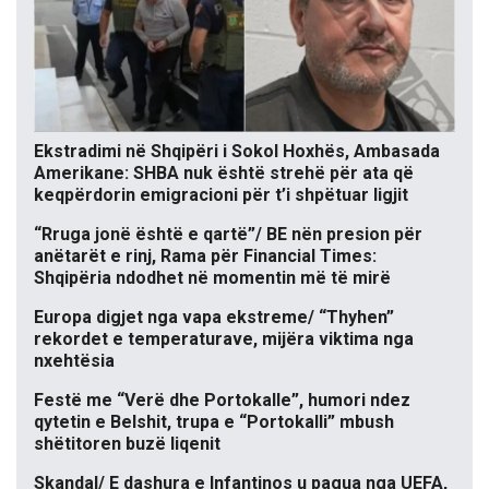
Ekstradimi në Shqipëri i Sokol Hoxhës, Ambasada
Amerikane: SHBA nuk është strehë për ata që
keqpërdorin emigracioni për t’i shpëtuar ligjit
“Rruga jonë është e qartë”/ BE nën presion për
anëtarët e rinj, Rama për Financial Times:
Shqipëria ndodhet në momentin më të mirë
Europa digjet nga vapa ekstreme/ “Thyhen”
rekordet e temperaturave, mijëra viktima nga
nxehtësia
Festë me “Verë dhe Portokalle”, humori ndez
qytetin e Belshit, trupa e “Portokalli” mbush
shëtitoren buzë liqenit
Skandal/ E dashura e Infantinos u pagua nga UEFA,