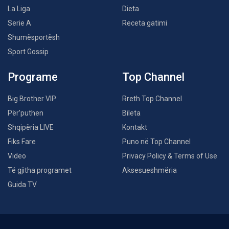
La Liga
Dieta
Serie A
Receta gatimi
Shumësportësh
Sport Gossip
Programe
Top Channel
Big Brother VIP
Rreth Top Channel
Për’puthen
Bileta
Shqipëria LIVE
Kontakt
Fiks Fare
Puno në Top Channel
Video
Privacy Policy & Terms of Use
Të gjitha programet
Aksesueshmëria
Guida TV