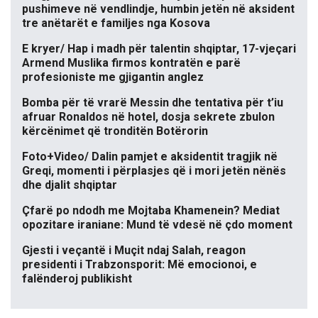
pushimeve në vendlindje, humbin jetën në aksident
tre anëtarët e familjes nga Kosova
E kryer/ Hap i madh për talentin shqiptar, 17-vjeçari
Armend Muslika firmos kontratën e parë
profesioniste me gjigantin anglez
Bomba për të vrarë Messin dhe tentativa për t’iu
afruar Ronaldos në hotel, dosja sekrete zbulon
kërcënimet që tronditën Botërorin
Foto+Video/ Dalin pamjet e aksidentit tragjik në
Greqi, momenti i përplasjes që i mori jetën nënës
dhe djalit shqiptar
Çfarë po ndodh me Mojtaba Khamenein? Mediat
opozitare iraniane: Mund të vdesë në çdo moment
Gjesti i veçantë i Muçit ndaj Salah, reagon
presidenti i Trabzonsporit: Më emocionoi, e
falënderoj publikisht