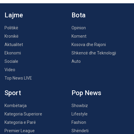
Lajme
Bota
Politikë
Opinion
Kronikë
Koment
Aktualitet
Kosova dhe Rajoni
Ekonomi
Shkencë dhe Teknologji
Sociale
Auto
Video
Top News LIVE
Sport
Pop News
Kombëtarja
Showbiz
Kategoria Superiore
Lifestyle
Kategoria e Parë
Fashion
Premier League
Shëndeti