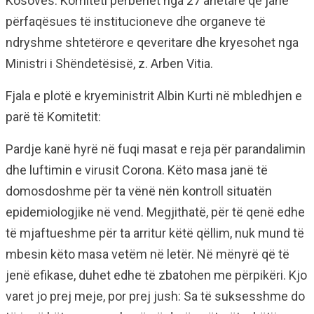
Kosovës. Komiteti përbëhet nga 27 anëtarë që janë
përfaqësues të institucioneve dhe organeve të
ndryshme shtetërore e qeveritare dhe kryesohet nga
Ministri i Shëndetësisë, z. Arben Vitia.
Fjala e plotë e kryeministrit Albin Kurti në mbledhjen e
parë të Komitetit:
Pardje kanë hyrë në fuqi masat e reja për parandalimin
dhe luftimin e virusit Corona. Këto masa janë të
domosdoshme për ta vënë nën kontroll situatën
epidemiologjike në vend. Megjithatë, për të qenë edhe
të mjaftueshme për ta arritur këtë qëllim, nuk mund të
mbesin këto masa vetëm në letër. Në mënyrë që të
jenë efikase, duhet edhe të zbatohen me përpikëri. Kjo
varet jo prej meje, por prej jush: Sa të suksesshme do