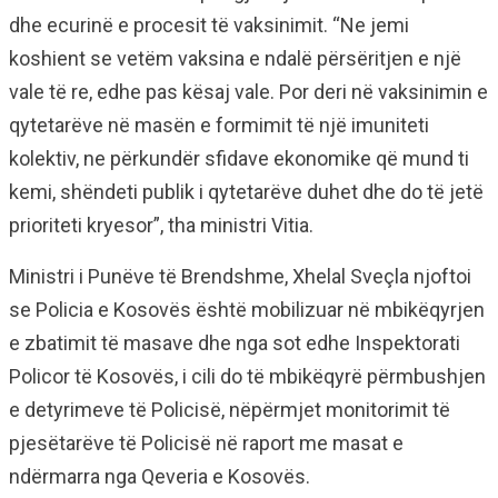
dhe ecurinë e procesit të vaksinimit. “Ne jemi
koshient se vetëm vaksina e ndalë përsëritjen e një
vale të re, edhe pas kësaj vale. Por deri në vaksinimin e
qytetarëve në masën e formimit të një imuniteti
kolektiv, ne përkundër sfidave ekonomike që mund ti
kemi, shëndeti publik i qytetarëve duhet dhe do të jetë
prioriteti kryesor”, tha ministri Vitia.
Ministri i Punëve të Brendshme, Xhelal Sveçla njoftoi
se Policia e Kosovës është mobilizuar në mbikëqyrjen
e zbatimit të masave dhe nga sot edhe Inspektorati
Policor të Kosovës, i cili do të mbikëqyrë përmbushjen
e detyrimeve të Policisë, nëpërmjet monitorimit të
pjesëtarëve të Policisë në raport me masat e
ndërmarra nga Qeveria e Kosovës.