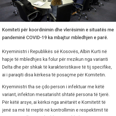
Komiteti për koordinimin dhe vlerësimin e situatës me
pandeminë COVID-19 ka mbajtur mbledhjen e parë.
Kryeministri i Republikës së Kosovës, Albin Kurti në
hapje të mbledhjes ka folur për rrezikun nga varianti
Delta dhe për shkak të karakteristikave të tij specifike,
ai i paraqiti disa kërkesa të posaçme për Komitetin.
Kryeministri tha se çdo person i infektuar me këtë
variant, infekton mesatarisht shtatë persona të tjerë.
Për këtë arsye, ai kërkoi nga anëtarët e Komitetit të
jenë sa më të rreptë në kontrollimin e respektimit të