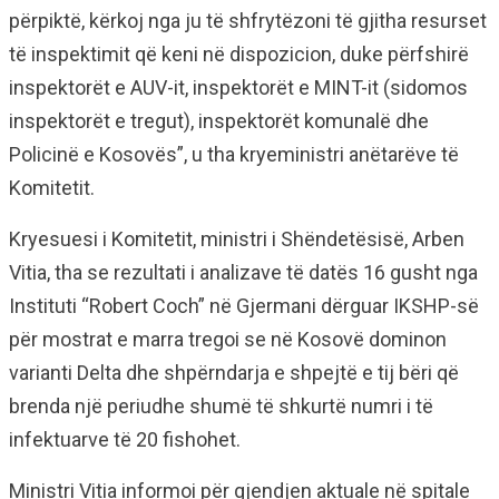
përpiktë, kërkoj nga ju të shfrytëzoni të gjitha resurset
të inspektimit që keni në dispozicion, duke përfshirë
inspektorët e AUV-it, inspektorët e MINT-it (sidomos
inspektorët e tregut), inspektorët komunalë dhe
Policinë e Kosovës”, u tha kryeministri anëtarëve të
Komitetit.
Kryesuesi i Komitetit, ministri i Shëndetësisë, Arben
Vitia, tha se rezultati i analizave të datës 16 gusht nga
Instituti “Robert Coch” në Gjermani dërguar IKSHP-së
për mostrat e marra tregoi se në Kosovë dominon
varianti Delta dhe shpërndarja e shpejtë e tij bëri që
brenda një periudhe shumë të shkurtë numri i të
infektuarve të 20 fishohet.
Ministri Vitia informoi për gjendjen aktuale në spitale