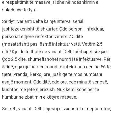
e respektimit të masave, si dhe në ndëshkimin e
shkelësve të tyre.
Së dyti, varianti Delta ka një interval serial
jashtëzakonisht të shkurtër: Çdo person i infektuar,
personat e tjerë i infekton vetëm 2.5 ditë
(mesatarisht) pasi është infektuar vetë. Vetëm 2.5
ditë! Kjo do të thotë se varianti Delta përhapet si zjarr:
Çdo 2.5 ditë, shumëfishohet numri i të infektuarve. Për
5 ditë, nga një person mund të infektohen deri në 56 të
tjerë. Prandaj, kërkoj prej jush që të mos humbisni
asnjë moment. Çdo ditë, çdo orë, çdo minutë vonesë,
kushton me jetë njerëzish. Nuk kemi kohë për të
humbur në zbatimin e këtyre masave.
Së treti, varianti Delta, njësoj si variantet e mëposhtme,