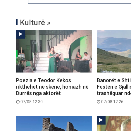
Kulturë »
Poezia e Teodor Kekos
Banorët e Shti
rikthehet në skenë, homazh në
Festën e Gjalli
Durrës nga aktorët
trashëguar nd
07/08 12:30
07/08 12:26