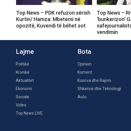
Top News – PDK refuzon sërish
Top News – Rr
Kurtin/ Hamza: Mbetemi në
‘bunkerizon’ G
opozitë, Kuvendi të bëhet sot
safejournalist
vendimin
Lajme
Bota
Politikë
Opinion
Kronikë
Koment
Aktualitet
Kosova dhe Rajoni
Ekonomi
Shkencë dhe Teknologji
Sociale
Auto
Video
Top News LIVE