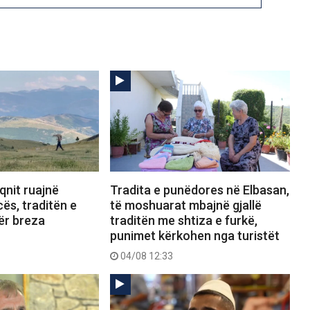
qnit ruajnë
Tradita e punëdores në Elbasan,
cës, traditën e
të moshuarat mbajnë gjallë
ër breza
traditën me shtiza e furkë,
punimet kërkohen nga turistët
04/08 12:33