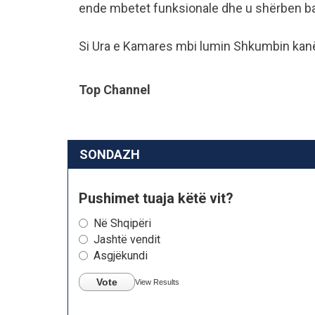
ende mbetet funksionale dhe u shërben ba
Si Ura e Kamares mbi lumin Shkumbin kanë
Top Channel
SONDAZH
Pushimet tuaja këtë vit?
Në Shqipëri
Jashtë vendit
Asgjëkundi
Vote
View Results