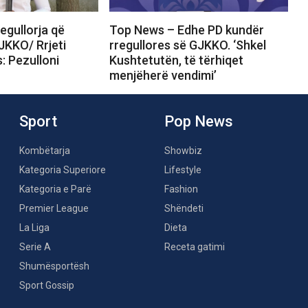
egullorja që
Top News – Edhe PD kundër
JKKO/ Rrjeti
rregullores së GJKKO. ‘Shkel
s: Pezulloni
Kushtetutën, të tërhiqet
menjëherë vendimi’
Sport
Pop News
Kombëtarja
Showbiz
Kategoria Superiore
Lifestyle
Kategoria e Parë
Fashion
Premier League
Shëndeti
La Liga
Dieta
Serie A
Receta gatimi
Shumësportësh
Sport Gossip