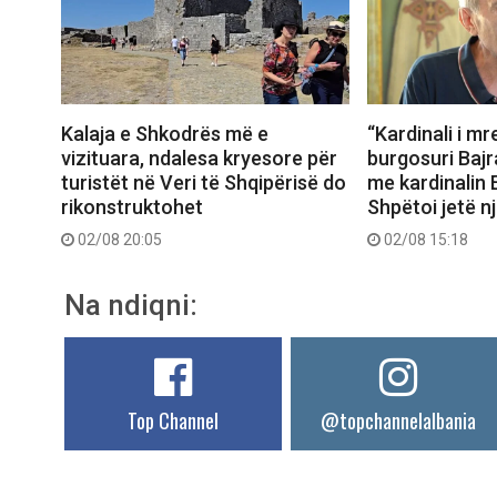
Kalaja e Shkodrës më e
“Kardinali i mre
vizituara, ndalesa kryesore për
burgosuri Bajra
turistët në Veri të Shqipërisë do
me kardinalin 
rikonstruktohet
Shpëtoi jetë n
02/08 20:05
02/08 15:18
Na ndiqni:
Top Channel
@topchannelalbania