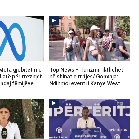
Meta gjobitet me
Top News – Turizmi rikthehet
llarë për rreziqet
në shinat e rritjes/ Gonxhja:
ndaj fëmijëve
Ndihmoi eventi i Kanye West