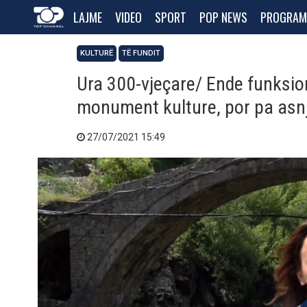
LAJME
VIDEO
SPORT
POP NEWS
PROGRAM
KULTURË
TË FUNDIT
Ura 300-vjeçare/ Ende funksi
monument kulture, por pa asnj
27/07/2021 15:49