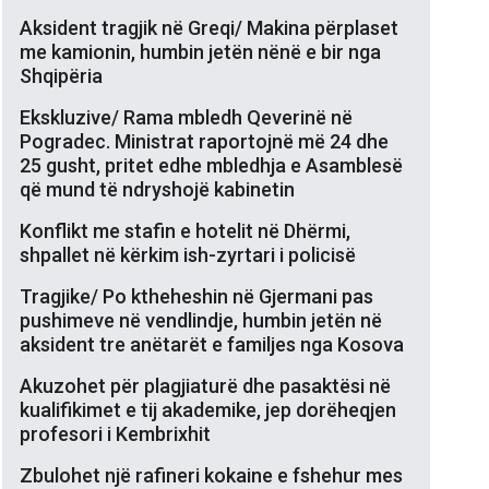
Aksident tragjik në Greqi/ Makina përplaset
me kamionin, humbin jetën nënë e bir nga
Shqipëria
Ekskluzive/ Rama mbledh Qeverinë në
Pogradec. Ministrat raportojnë më 24 dhe
25 gusht, pritet edhe mbledhja e Asamblesë
që mund të ndryshojë kabinetin
Konflikt me stafin e hotelit në Dhërmi,
shpallet në kërkim ish-zyrtari i policisë
Tragjike/ Po ktheheshin në Gjermani pas
pushimeve në vendlindje, humbin jetën në
aksident tre anëtarët e familjes nga Kosova
Akuzohet për plagjiaturë dhe pasaktësi në
kualifikimet e tij akademike, jep dorëheqjen
profesori i Kembrixhit
Zbulohet një rafineri kokaine e fshehur mes