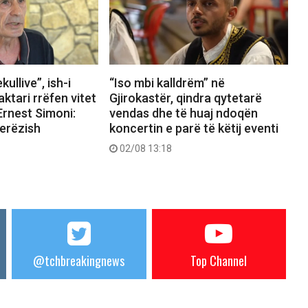
kullive”, ish-i
“Iso mbi kalldrëm” në
ktari rrëfen vitet
Gjirokastër, qindra qytetarë
Ernest Simoni:
vendas dhe të huaj ndoqën
jerëzish
koncertin e parë të këtij eventi
02/08 13:18
@tchbreakingnews
Top Channel