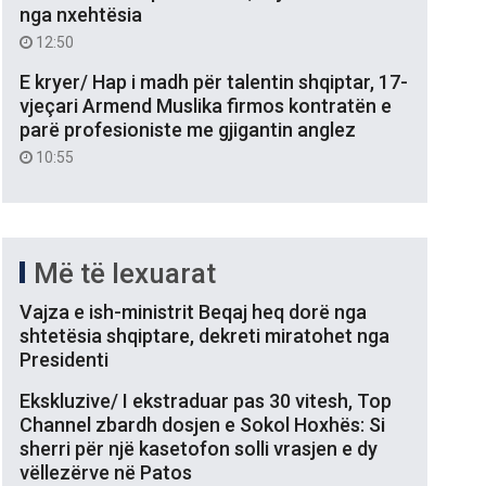
nga nxehtësia
12:50
E kryer/ Hap i madh për talentin shqiptar, 17-
vjeçari Armend Muslika firmos kontratën e
parë profesioniste me gjigantin anglez
10:55
Më të lexuarat
Vajza e ish-ministrit Beqaj heq dorë nga
shtetësia shqiptare, dekreti miratohet nga
Presidenti
Ekskluzive/ I ekstraduar pas 30 vitesh, Top
Channel zbardh dosjen e Sokol Hoxhës: Si
sherri për një kasetofon solli vrasjen e dy
vëllezërve në Patos