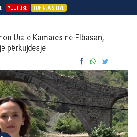
E
YOUTUBE
TOP NEWS LIVE
onon Ura e Kamares në Elbasan,
ë përkujdesje