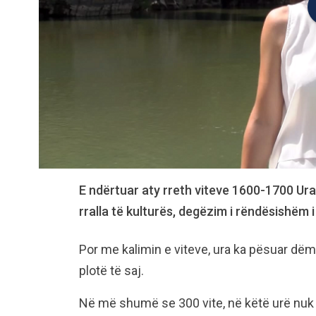
E ndërtuar aty rreth viteve 1600-1700 U
rralla të kulturës, degëzim i rëndësishëm i
Por me kalimin e viteve, ura ka pësuar dëm
plotë të saj.
Në më shumë se 300 vite, në këtë urë nuk