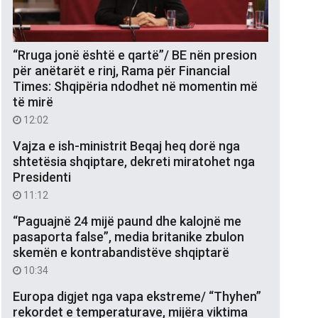
“Rruga jonë është e qartë”/ BE nën presion
për anëtarët e rinj, Rama për Financial
Times: Shqipëria ndodhet në momentin më
të mirë
12:02
Vajza e ish-ministrit Beqaj heq dorë nga
shtetësia shqiptare, dekreti miratohet nga
Presidenti
11:12
“Paguajnë 24 mijë paund dhe kalojnë me
pasaporta false”, media britanike zbulon
skemën e kontrabandistëve shqiptarë
10:34
Europa digjet nga vapa ekstreme/ “Thyhen”
rekordet e temperaturave, mijëra viktima