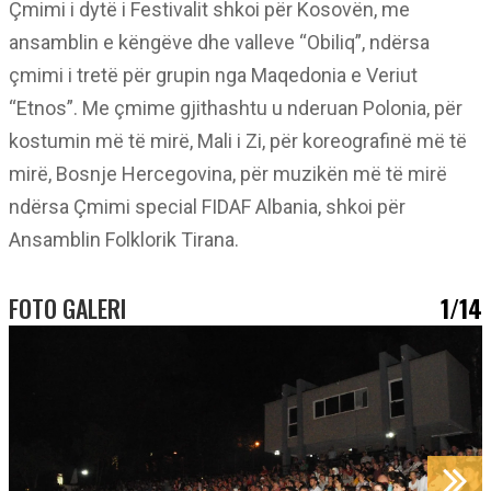
Çmimi i dytë i Festivalit shkoi për Kosovën, me
ansamblin e këngëve dhe valleve “Obiliq”, ndërsa
çmimi i tretë për grupin nga Maqedonia e Veriut
“Etnos”. Me çmime gjithashtu u nderuan Polonia, për
kostumin më të mirë, Mali i Zi, për koreografinë më të
mirë, Bosnje Hercegovina, për muzikën më të mirë
ndërsa Çmimi special FIDAF Albania, shkoi për
Ansamblin Folklorik Tirana.
FOTO GALERI
1/14