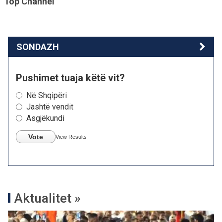
Top Channel
SONDAZH
Pushimet tuaja këtë vit?
Në Shqipëri
Jashtë vendit
Asgjëkundi
Vote
View Results
Aktualitet »