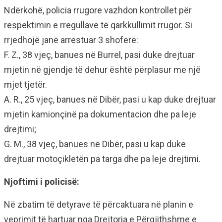
Ndërkohë, policia rrugore vazhdon kontrollet për
respektimin e rregullave të qarkkullimit rrugor. Si
rrjedhojë janë arrestuar 3 shoferë:
F. Z., 38 vjeç, banues në Burrel, pasi duke drejtuar
mjetin në gjendje të dehur është përplasur me një
mjet tjetër.
A. R., 25 vjeç, banues në Dibër, pasi u kap duke drejtuar
mjetin kamionçinë pa dokumentacion dhe pa leje
drejtimi;
G. M., 38 vjeç, banues në Dibër, pasi u kap duke
drejtuar motoçikletën pa targa dhe pa leje drejtimi.
Njoftimi i policisë:
Në zbatim të detyrave të përcaktuara në planin e
veprimit të hartuar nga Drejtoria e Përgjithshme e