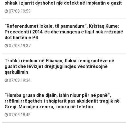
shkak i zjarrit dyshohet një defekt në impiantin e gazit
07/08 19:59
“Referendumet lokale, të pamundura”, Kristaq Kume:
Precedenti i 2014-ës dhe mungesa e ligjit nuk rrëzojnë
dot hartën e PS
07/08 19:37
Trafik i rënduar në Elbasan, fluksi i emigrantëve në
gusht dhe lëvizjet drejt juglindjes vështirësojnë
qarkullimin
07/08 19:34
“Humba gruan dhe djalin, ishin nisur për në punë”,
rrëfimi rrëqethës i shqiptarit pas aksidentit tragjik në
Greqi: Ma ndjeu zemra, i mora në telefon…
07/08 18:48