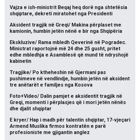
Vajza e ish-ministrit Beqaj heq dorë nga shtetësia
shqiptare, dekreti miratohet nga Presidenti
Aksident tragjik në Greqi/ Makina përplaset me
kamionin, humbin jetën nënë e bir nga Shqipëria
Ekskluzive/ Rama mbledh Qeverinë në Pogradec.
Ministrat raportojnë më 24 dhe 25 gusht, pritet
edhe mbledhja e Asamblesë që mund të ndryshojë
kabinetin
Tragjike/ Po ktheheshin në Gjermani pas
pushimeve në vendlindje, humbin jetën në aksident
tre anëtarët e familjes nga Kosova
Foto+Video/ Dalin pamjet e aksidentit tragjik në
Greqi, momenti i përplasjes që i mori jetën nënës
dhe djalit shqiptar
E kryer/ Hap i madh për talentin shqiptar, 17-vjeçari
Armend Muslika firmos kontratën e parë
profesioniste me gjigantin anglez