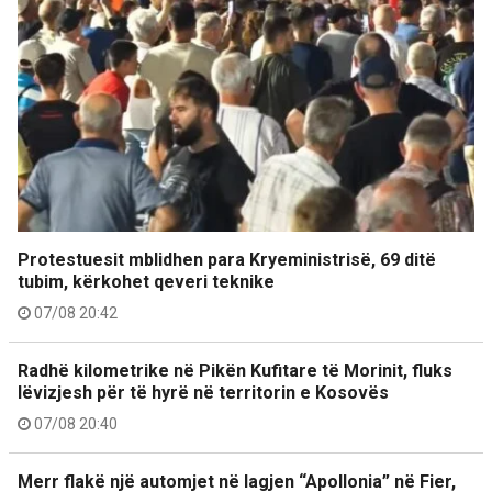
Protestuesit mblidhen para Kryeministrisë, 69 ditë
tubim, kërkohet qeveri teknike
07/08 20:42
Radhë kilometrike në Pikën Kufitare të Morinit, fluks
lëvizjesh për të hyrë në territorin e Kosovës
07/08 20:40
Merr flakë një automjet në lagjen “Apollonia” në Fier,