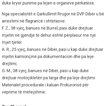
duke kryer punime pa lejen e organeve përkatëse.
Nga specialistët e Qarkullimit Rrugor në DVP Dibër u bë
arrestimi në flagrancë i shtetasve:
F. Z., 38 vjeç, banues në Burrel, pasi duke drejtuar
mjetin në gjendje të dehur është përplasur me një
mjet tjetër.
A. R., 25 vjeç, banues në Dibër, pasi u kap duke drejtuar
mjetin kamionçinë pa dokumentacion dhe pa leje
drejtimi;
G. M., 38 vjeç, banues në Dibër, pasi u kap duke
drejtuar motoçikletën pa targa dhe pa leje drejtimi.
Materialet procedurale i kaluan Prokurorisë për
veprime të mëtejshme.