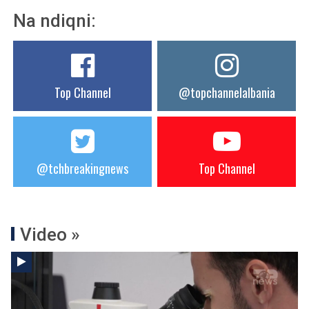
Na ndiqni:
Top Channel
@topchannelalbania
@tchbreakingnews
Top Channel
Video »