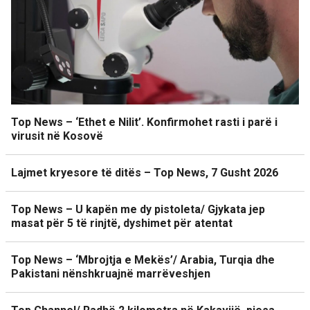
Top News – ‘Ethet e Nilit’. Konfirmohet rasti i parë i
virusit në Kosovë
Lajmet kryesore të ditës – Top News, 7 Gusht 2026
Top News – U kapën me dy pistoleta/ Gjykata jep
masat për 5 të rinjtë, dyshimet për atentat
Top News – ‘Mbrojtja e Mekës’/ Arabia, Turqia dhe
Pakistani nënshkruajnë marrëveshjen