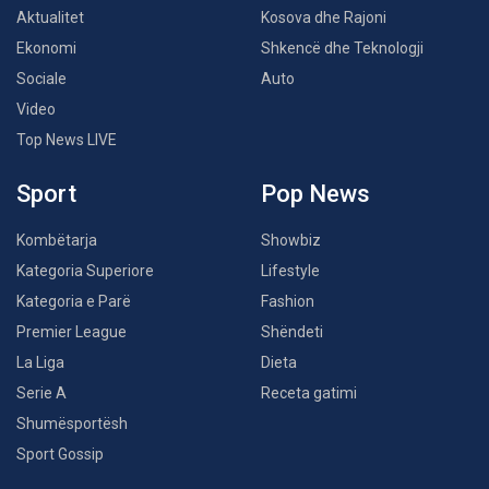
Aktualitet
Kosova dhe Rajoni
Ekonomi
Shkencë dhe Teknologji
Sociale
Auto
Video
Top News LIVE
Sport
Pop News
Kombëtarja
Showbiz
Kategoria Superiore
Lifestyle
Kategoria e Parë
Fashion
Premier League
Shëndeti
La Liga
Dieta
Serie A
Receta gatimi
Shumësportësh
Sport Gossip