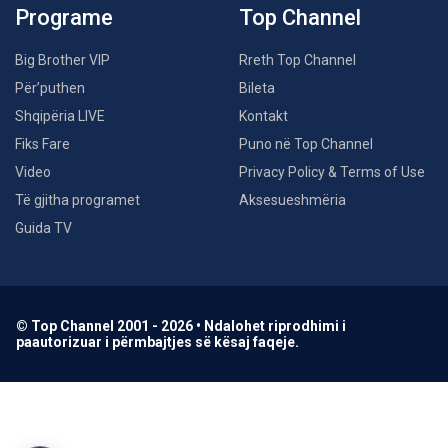
Programe
Top Channel
Big Brother VIP
Rreth Top Channel
Për’puthen
Bileta
Shqipëria LIVE
Kontakt
Fiks Fare
Puno në Top Channel
Video
Privacy Policy & Terms of Use
Të gjitha programet
Aksesueshmëria
Guida TV
© Top Channel 2001 - 2026 • Ndalohet riprodhimi i
paautorizuar i përmbajtjes së kësaj faqeje.