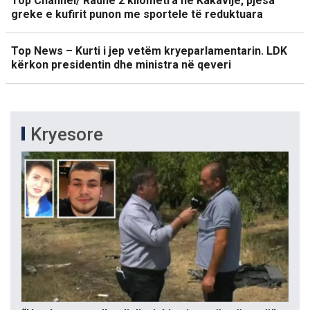
Top Channel/ Radhë 2 kilometra në Kakavijë, pjesa
greke e kufirit punon me sportele të reduktuara
Top News – Kurti i jep vetëm kryeparlamentarin. LDK
kërkon presidentin dhe ministra në qeveri
Kryesore