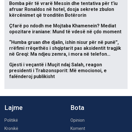
Bomba për të vrarë Messin dhe tentativa për t’iu
afruar Ronaldos në hotel, dosja sekrete zbulon
kërcënimet që tronditën Botërorin
Çfarë po ndodh me Mojtaba Khamenein? Mediat
opozitare iraniane: Mund të vdesë në çdo moment
“Humba gruan dhe djalin, ishin nisur për në punë”,
rrëfimi rrëqethës i shqiptarit pas aksidentit tragjik
në Greqi: Ma ndjeu zemra, i mora në telefon…
Gjesti i veçantë i Muçit ndaj Salah, reagon
presidenti i Trabzonsporit: Më emocionoi, e
falënderoj publikisht
Lajme
Bota
Politikë
Opinion
Kronikë
Koment