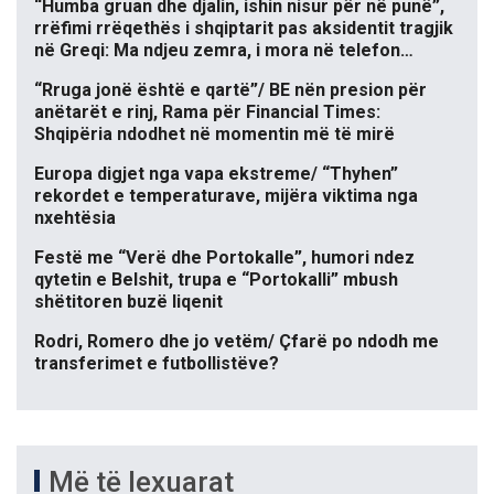
“Humba gruan dhe djalin, ishin nisur për në punë”,
rrëfimi rrëqethës i shqiptarit pas aksidentit tragjik
në Greqi: Ma ndjeu zemra, i mora në telefon…
“Rruga jonë është e qartë”/ BE nën presion për
anëtarët e rinj, Rama për Financial Times:
Shqipëria ndodhet në momentin më të mirë
Europa digjet nga vapa ekstreme/ “Thyhen”
rekordet e temperaturave, mijëra viktima nga
nxehtësia
Festë me “Verë dhe Portokalle”, humori ndez
qytetin e Belshit, trupa e “Portokalli” mbush
shëtitoren buzë liqenit
Rodri, Romero dhe jo vetëm/ Çfarë po ndodh me
transferimet e futbollistëve?
Më të lexuarat