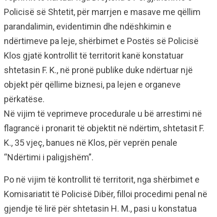
Policisë së Shtetit, për marrjen e masave me qëllim
parandalimin, evidentimin dhe ndëshkimin e
ndërtimeve pa leje, shërbimet e Postës së Policisë
Klos gjatë kontrollit të territorit kanë konstatuar
shtetasin F. K., në pronë publike duke ndërtuar një
objekt për qëllime biznesi, pa lejen e organeve
përkatëse.
Në vijim të veprimeve procedurale u bë arrestimi në
flagrancë i pronarit të objektit në ndërtim, shtetasit F.
K., 35 vjeç, banues në Klos, për veprën penale
“Ndërtimi i paligjshëm”.
Po në vijim të kontrollit të territorit, nga shërbimet e
Komisariatit të Policisë Dibër, filloi procedimi penal në
gjendje të lirë për shtetasin H. M., pasi u konstatua