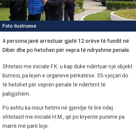
Foto ilustruese
4 persona janë arrestuar gjatë 12 orëve të fundit në
Dibër dhe po hetohen për vepra të ndryshme penale.
Shtetasi me iniciale F.K. u kap duke ndërtuar një objekt
biznesi, pa lejen e organeve përkatëse. 35-vjeçari do
të hetohet për veprën penale të ndërtimt të
paligjshëm.
Po ashtu ka nisur hetimi në gjendje të lirë ndaj
shtetasit me iniciale H.M., që po kryente punime pa
marrë më parë leje.