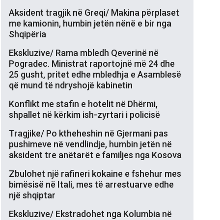
Aksident tragjik në Greqi/ Makina përplaset
me kamionin, humbin jetën nënë e bir nga
Shqipëria
Ekskluzive/ Rama mbledh Qeverinë në
Pogradec. Ministrat raportojnë më 24 dhe
25 gusht, pritet edhe mbledhja e Asamblesë
që mund të ndryshojë kabinetin
Konflikt me stafin e hotelit në Dhërmi,
shpallet në kërkim ish-zyrtari i policisë
Tragjike/ Po ktheheshin në Gjermani pas
pushimeve në vendlindje, humbin jetën në
aksident tre anëtarët e familjes nga Kosova
Zbulohet një rafineri kokaine e fshehur mes
bimësisë në Itali, mes të arrestuarve edhe
një shqiptar
Ekskluzive/ Ekstradohet nga Kolumbia në