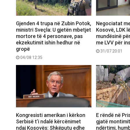
Gjenden 4 trupa në Zubin Potok,
Negociatat me
ministri Sveçla: U gjetën mbetjet
Kosovë, LDK lë
mortore të 4 personave, pas
mundësinë pë
ekzekutimit ishin hedhur në
me LVV për ins
gropë
31/07 20:01
04/08 12:35
Kongresisti amerikan i kërkon
E rëndë në Pris
Serbisë t’i ndalë kërcënimet
gjatë montimit
ndaj Kosovës: Shkëputu edhe
ndërtimi, humb