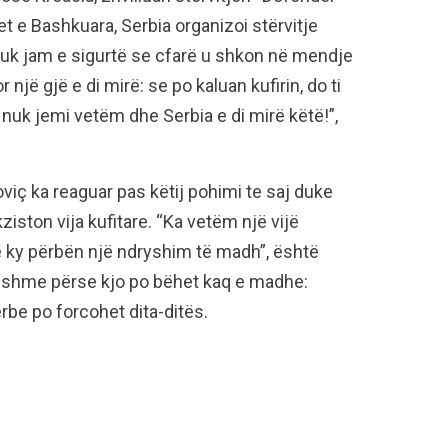
e Bashkuara, Serbia organizoi stërvitje
Nuk jam e sigurtë se cfarë u shkon në mendje
 një gjë e di mirë: se po kaluan kufirin, do ti
 nuk jemi vetëm dhe Serbia e di mirë këtë!”,
viç ka reaguar pas këtij pohimi te saj duke
ston vija kufitare. “Ka vetëm një vijë
e ky përbën një ndryshim të madh”, është
ueshme përse kjo po bëhet kaq e madhe:
erbe po forcohet dita-ditës.