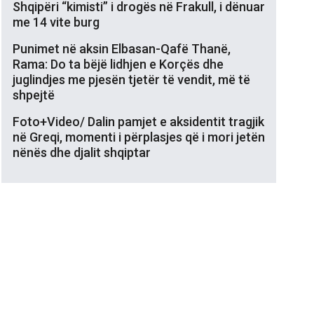
Shqipëri “kimisti” i drogës në Frakull, i dënuar
me 14 vite burg
Punimet në aksin Elbasan-Qafë Thanë,
Rama: Do ta bëjë lidhjen e Korçës dhe
juglindjes me pjesën tjetër të vendit, më të
shpejtë
Foto+Video/ Dalin pamjet e aksidentit tragjik
në Greqi, momenti i përplasjes që i mori jetën
nënës dhe djalit shqiptar