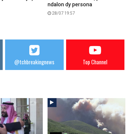
ndalon dy persona
28/07 19:57
@tchbreakingnews
Top Channel