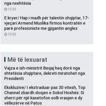
nga nxehtësia
12:50
E kryer/ Hap i madh për talentin shqiptar, 17-
vjeçari Armend Muslika firmos kontratën e
parë profesioniste me gjigantin anglez
10:55
Më të lexuarat
Vajza e ish-ministrit Beqaj heq dorë nga
shtetësia shqiptare, dekreti miratohet nga
Presidenti
Ekskluzive/ I ekstraduar pas 30 vitesh, Top
Channel zbardh dosjen e Sokol Hoxhës: Si
sherri për një kasetofon solli vrasjen e dy
vëllezërve në Patos