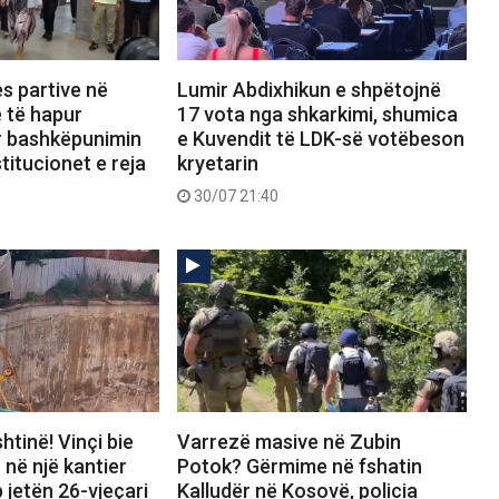
s partive në
Lumir Abdixhikun e shpëtojnë
 të hapur
17 vota nga shkarkimi, shumica
r bashkëpunimin
e Kuvendit të LDK-së votëbeson
titucionet e reja
kryetarin
30/07 21:40
htinë! Vinçi bie
Varrezë masive në Zubin
 në një kantier
Potok? Gërmime në fshatin
 jetën 26-vjeçari
Kalludër në Kosovë, policia