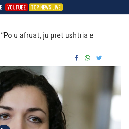
E
YOUTUBE
TOP NEWS LIVE
Po u afruat, ju pret ushtria e