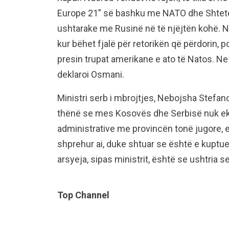
Europe 21” së bashku me NATO dhe Shtetet 
ushtarake me Rusinë në të njëjtën kohë. 
kur bëhet fjalë për retorikën që përdorin, por
presin trupat amerikane e ato të Natos. Ne
deklaroi Osmani.
Ministri serb i mbrojtjes, Nebojsha Stefano
thënë se mes Kosovës dhe Serbisë nuk ekzi
administrative me provincën tonë jugore, 
shprehur ai, duke shtuar se është e kupt
arsyeja, sipas ministrit, është se ushtria s
Top Channel