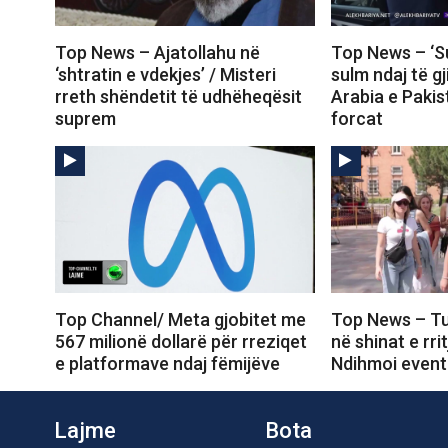
Top News – Ajatollahu në
Top News – ‘Su
‘shtratin e vdekjes’ / Misteri
sulm ndaj të gj
rreth shëndetit të udhëheqësit
Arabia e Pakis
suprem
forcat
Top Channel/ Meta gjobitet me
Top News – Tu
567 milionë dollarë për rreziqet
në shinat e rri
e platformave ndaj fëmijëve
Ndihmoi event
Lajme
Bota