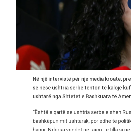
Në një intervistë për nje media kroate, p
se nëse ushtria serbe tenton të kalojë ku
ushtarë nga Shtetet e Bashkuara të Ameri
“Është e qartë se ushtria serbe e sheh Rusi
bashkëpunimit ushtarak, por edhe të politi
hapur. Ndërsa vendet në rajon, të tilla si n