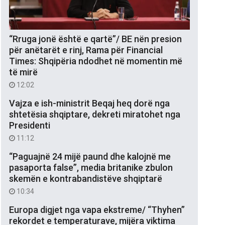
“Rruga jonë është e qartë”/ BE nën presion
për anëtarët e rinj, Rama për Financial
Times: Shqipëria ndodhet në momentin më
të mirë
12:02
Vajza e ish-ministrit Beqaj heq dorë nga
shtetësia shqiptare, dekreti miratohet nga
Presidenti
11:12
“Paguajnë 24 mijë paund dhe kalojnë me
pasaporta false”, media britanike zbulon
skemën e kontrabandistëve shqiptarë
10:34
Europa digjet nga vapa ekstreme/ “Thyhen”
rekordet e temperaturave, mijëra viktima