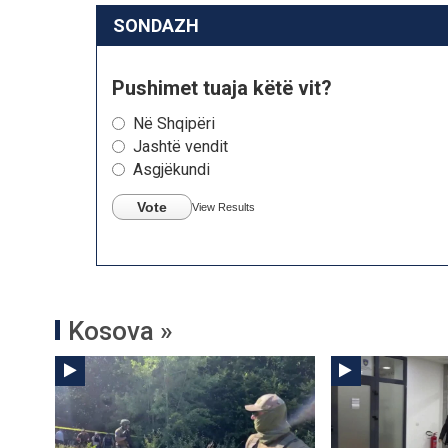
SONDAZH
Pushimet tuaja këtë vit?
Në Shqipëri
Jashtë vendit
Asgjëkundi
Vote
View Results
Kosova »