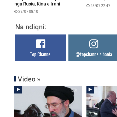
nga Rusia, Kina e Irani
28/07 22:47
29/07 08:10
Na ndiqni:
Top Channel
@topchannelalbania
Video »