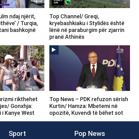
lm ndaj njërit,
Top Channel/ Greqi,
ithëve’ / Turqia,
kryebashkiaku i Stylidës është
tani bashkojnë
lënë në paraburgim për zjarrin
pranë Athinës
rizmi rikthehet
Top News – PDK refuzon sërish
tjes/ Gonxhja:
Kurtin/ Hamza: Mbetemi në
i i Kanye West
opozitë, Kuvendi të bëhet sot
Sport
Pop News