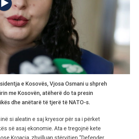
residentja e Kosovës, Vjosa Osmani u shpreh
firin me Kosovën, atëherë do ta presin
kës dhe anëtarë të tjerë të NATO-s.
në si aleatin e saj kryesor për sa i përket
kës së asaj ekonomie. Ata e tregojnë kete
e ose Kroacia, zhvilluan stërvitjen “Defender