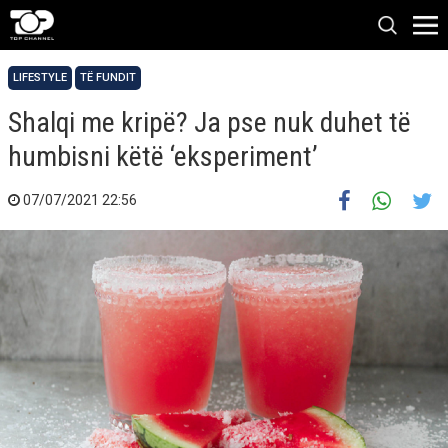
LIFESTYLE
TË FUNDIT
Shalqi me kripë? Ja pse nuk duhet të
humbisni këtë ‘eksperiment’
07/07/2021 22:56