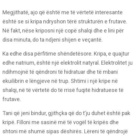
Megjithatë, ajo që është me të vërtetë interesante
është se si kripa ndryshon tërë strukturën e frutave.
Në fakt, nëse kriposni një copë shalqi dhe e lini për
disa minuta, do ta ndjeni shijen e veçantë.
Ka edhe disa përfitime shëndetësore. Kripa, e quajtur
edhe natrium, është një elektrolit natyral. Elektrolitet ju
ndihmojnë të qëndroni të hidratuar dhe të mbani
ekuilibrin e lëngjeve në trup. Shtimi i një kripe në
shalqi, në të vërtetë do të rrisë fuqitë hidratuese të
frutave.
Tani që jeni bindur, gjithçka që do t’ju duhet është pak
kripë. Filloni me sasinë më të vogël të kripës dhe
shtoni më shumë sipas dëshirës. Lëreni të qëndrojë