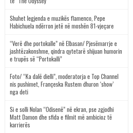
të “The Odyssey”
Shuhet legjenda e muzikës flamenco, Pepe
Habichuela ndërron jetë në moshën 81-vjeçare
“Verë dhe portokalle” në Elbasan/ Pjesëmarrje e
jashtëzakonshme, qindra qytetarë shijuan humorin
e trupës së “Portokalli”
Foto/ “Ka dalë dielli”, moderatorja e Top Channel
nis pushimet, Françeska Rustem dhuron ‘show’
nga deti
Si e solli Nolan “Odisenë” në ekran, pse zgjodhi
Matt Damon dhe sfida e filmit më ambicioz të
karrierës