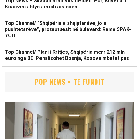
Top News – Skadon afati Kushtetues. Por, Kuvendi i
Kosovën shtyn sërish seancën
Top Channel/ “Shqipëria e shqiptarëve, jo e
pushtetarëve”, protestuesit në bulevard: Rama SPAK-
YOU
Top Channel/ Plani i Rritjes, Shqipëria merr 212 mln
euro nga BE. Penalizohet Bosnja, Kosova mbetet pas
POP NEWS • TË FUNDIT