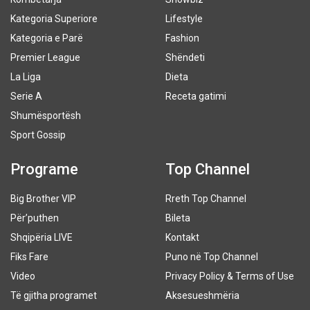
Kategoria Superiore
Lifestyle
Kategoria e Parë
Fashion
Premier League
Shëndeti
La Liga
Dieta
Serie A
Receta gatimi
Shumësportësh
Sport Gossip
Programe
Top Channel
Big Brother VIP
Rreth Top Channel
Për’puthen
Bileta
Shqipëria LIVE
Kontakt
Fiks Fare
Puno në Top Channel
Video
Privacy Policy & Terms of Use
Të gjitha programet
Aksesueshmëria