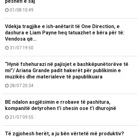
peshën e saj
01/08 10:49
Vdekja tragjike e ish-anëtarit të One Direction, e
dashura e Liam Payne heq tatuazhet e bëra për të:
Vendosa që…
31/07 19:50
“Hynë fshehurazi në pajisjet e bashkëpunëtorëve të
mi”/ Ariana Grande padit hakerët për publikimin e
muzikës dhe materialeve të papublikuara
28/07 20:34
BE ndalon asgjësimin e rrobave të pashitura,
kompanitë detyrohen t’i shesin ose t’i dhurojnë
21/07 09:55
Të zgjohesh herët, a ju bën vërtetë më produktiv?