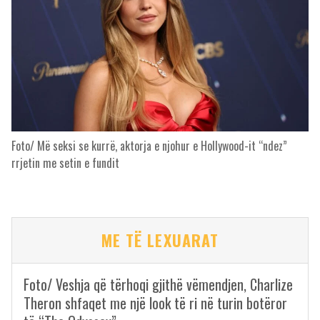
Foto/ Më seksi se kurrë, aktorja e njohur e Hollywood-it “ndez”
rrjetin me setin e fundit
ME TË LEXUARAT
Foto/ Veshja që tërhoqi gjithë vëmendjen, Charlize
Theron shfaqet me një look të ri në turin botëror