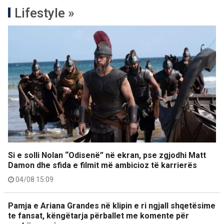
Lifestyle »
Si e solli Nolan “Odisenë” në ekran, pse zgjodhi Matt
Damon dhe sfida e filmit më ambicioz të karrierës
04/08 15:09
Pamja e Ariana Grandes në klipin e ri ngjall shqetësime
te fansat, këngëtarja përballet me komente për