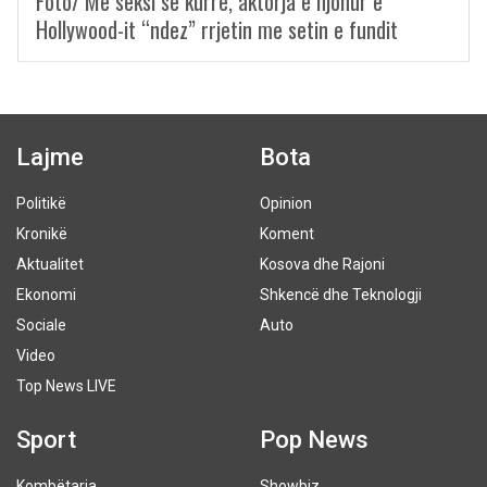
Foto/ Më seksi se kurrë, aktorja e njohur e
Hollywood-it “ndez” rrjetin me setin e fundit
Lajme
Bota
Politikë
Opinion
Kronikë
Koment
Aktualitet
Kosova dhe Rajoni
Ekonomi
Shkencë dhe Teknologji
Sociale
Auto
Video
Top News LIVE
Sport
Pop News
Kombëtarja
Showbiz