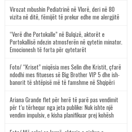
Virozat mbushin Pediatrinë në Vlorë, deri në 80
vizita në ditë, fëmijët të prekur edhe me alergjitë
“Verë dhe Portokalle” në Bulqizë, aktorët e
Portokallisë ndezin atmosferën në qytetin minator.
Emocionesh të forta për qytetarët
Foto/ “Kriset” miqësia mes Selin dhe Kristit, çfarë
ndodhi mes fitueses së Big Brother VIP 5 dhe ish-
banorit të shtëpisë më të famshme në Shqipëri
Ariana Grande flet për herë të parë pas vendimit
për t’u tërhequr nga jeta publike: Nuk ishte një
vendim impulsiv, e kisha planifikuar prej kohësh