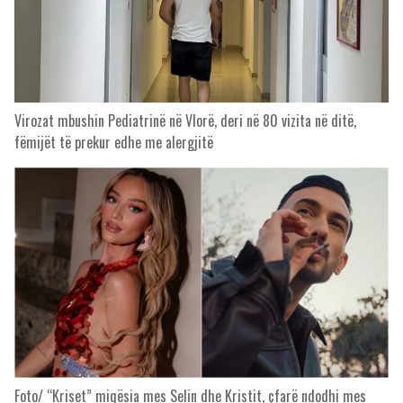
Virozat mbushin Pediatrinë në Vlorë, deri në 80 vizita në ditë,
fëmijët të prekur edhe me alergjitë
Foto/ “Kriset” miqësia mes Selin dhe Kristit, çfarë ndodhi mes