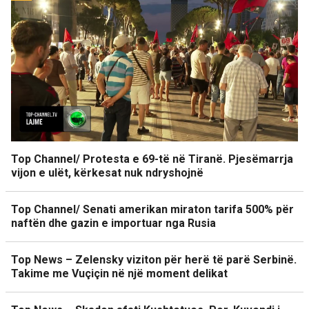
Top Channel/ Protesta e 69-të në Tiranë. Pjesëmarrja
vijon e ulët, kërkesat nuk ndryshojnë
Top Channel/ Senati amerikan miraton tarifa 500% për
naftën dhe gazin e importuar nga Rusia
Top News – Zelensky viziton për herë të parë Serbinë.
Takime me Vuçiçin në një moment delikat