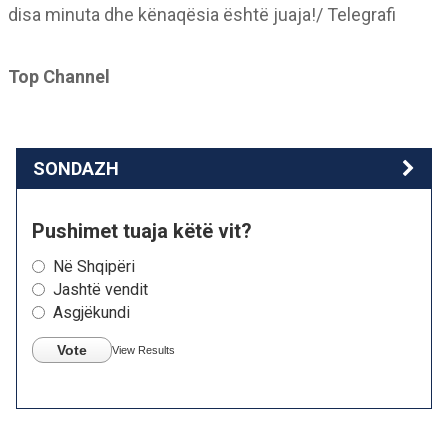
disa minuta dhe kënaqësia është juaja!/ Telegrafi
Top Channel
SONDAZH
Pushimet tuaja këtë vit?
Në Shqipëri
Jashtë vendit
Asgjëkundi
Vote
View Results