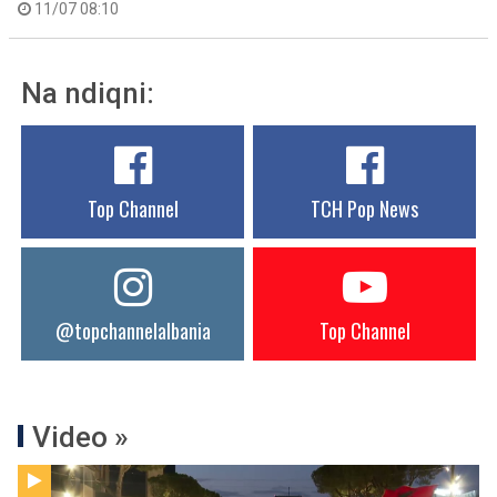
11/07 08:10
Na ndiqni:
Top Channel
TCH Pop News
@topchannelalbania
Top Channel
Video »