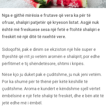
Nga e gjithë mirësia e frutave që vera ka për të
ofruar, shalqiri patjetër që kryeson listat. Asgjë nuk
është më freskuese sesa një fetë e ftohtë shalqiri e
freskët në një ditë të nxehtë vere.
Sidoqoftë, pak e dinim se ekziston një hile super e
thjeshtë që rrit jo vetëm aromën e shalqirit, por edhe
përfitimet e tij shëndetësore, shtimi i kripës.
Nëse kjo ju duket pak e çuditshme, ju nuk jeni vetëm.
Por ka shumë për të thënë për këtë këshillë të
çuditshme. Aroma e kundërt e këndshme sjell vërtet
ëmbëlsinë e një fete shalqi të freskët, dhe e bën atë të
jetë edhe më i ëmbël.