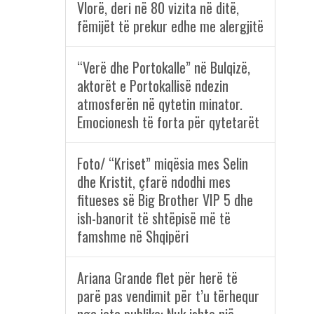
Vlorë, deri në 80 vizita në ditë,
fëmijët të prekur edhe me alergjitë
“Verë dhe Portokalle” në Bulqizë,
aktorët e Portokallisë ndezin
atmosferën në qytetin minator.
Emocionesh të forta për qytetarët
Foto/ “Kriset” miqësia mes Selin
dhe Kristit, çfarë ndodhi mes
fitueses së Big Brother VIP 5 dhe
ish-banorit të shtëpisë më të
famshme në Shqipëri
Ariana Grande flet për herë të
parë pas vendimit për t’u tërhequr