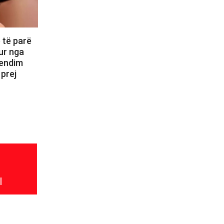
 të parë
ur nga
vendim
 prej
l