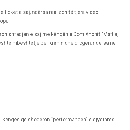
lokët e saj, ndërsa realizon të tjera video
opi.
ëron shfaqjen e saj me këngën e Dom Xhonit “Maffia,
b është mbështetje për krimin dhe drogën, ndërsa në
.
i i këngës që shoqëron “performancën” e gjyqtares.