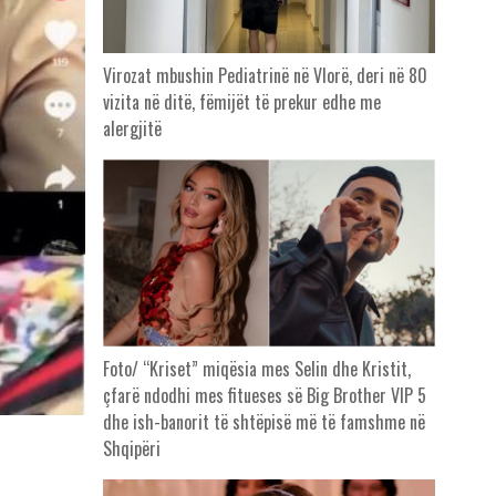
Virozat mbushin Pediatrinë në Vlorë, deri në 80
vizita në ditë, fëmijët të prekur edhe me
alergjitë
Foto/ “Kriset” miqësia mes Selin dhe Kristit,
çfarë ndodhi mes fitueses së Big Brother VIP 5
dhe ish-banorit të shtëpisë më të famshme në
Shqipëri