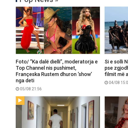
Foto/ “Ka dalë dielli”, moderatorja e
Si e solli
Top Channel nis pushimet,
pse zgjod
Françeska Rustem dhuron ‘show’
filmit më 
nga deti
04/08 15:
05/08 21:56