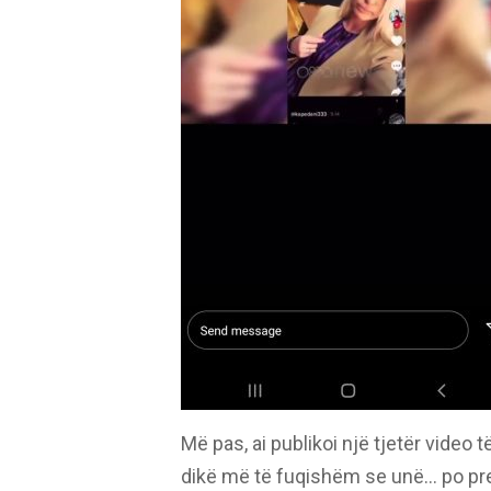
Më pas, ai publikoi një tjetër video t
dikë më të fuqishëm se unë… po pre