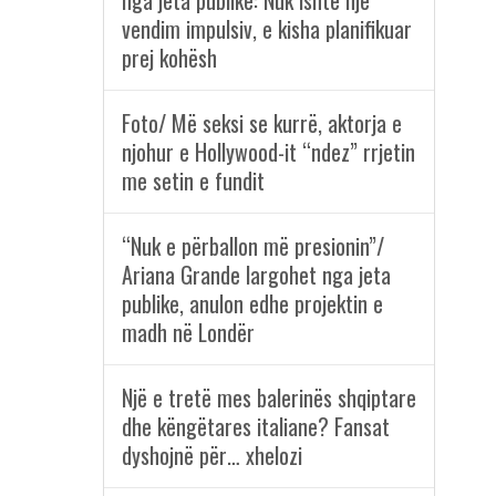
nga jeta publike: Nuk ishte një
vendim impulsiv, e kisha planifikuar
prej kohësh
Foto/ Më seksi se kurrë, aktorja e
njohur e Hollywood-it “ndez” rrjetin
me setin e fundit
“Nuk e përballon më presionin”/
Ariana Grande largohet nga jeta
publike, anulon edhe projektin e
madh në Londër
Një e tretë mes balerinës shqiptare
dhe këngëtares italiane? Fansat
dyshojnë për… xhelozi