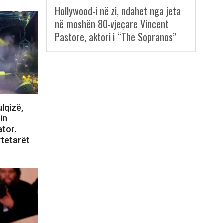
Hollywood-i në zi, ndahet nga jeta
në moshën 80-vjeçare Vincent
Pastore, aktori i “The Sopranos”
lqizë,
in
tor.
ytetarët