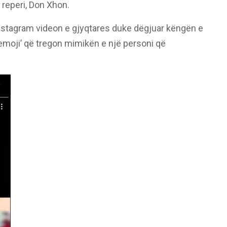
 reperi, Don Xhon.
ë Instagram videon e gjyqtares duke dëgjuar këngën e
‘emoji’ që tregon mimikën e një personi që