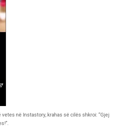
ë vetes në Instastory, krahas së cilës shkroi: “Gjej
s!”.