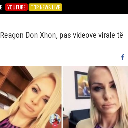
E
YOUTUBE
TOP NEWS LIVE
/ Reagon Don Xhon, pas videove virale të