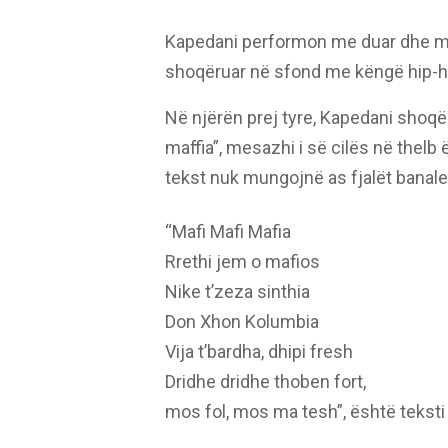
Kapedani performon me duar dhe me f
shoqëruar në sfond me këngë hip-h
Në njërën prej tyre, Kapedani shoq
maffia”, mesazhi i së cilës në thel
tekst nuk mungojnë as fjalët banale
“Mafi Mafi Mafia
Rrethi jem o mafios
Nike t’zeza sinthia
Don Xhon Kolumbia
Vija t’bardha, dhipi fresh
Dridhe dridhe thoben fort,
mos fol, mos ma tesh”, është tekst