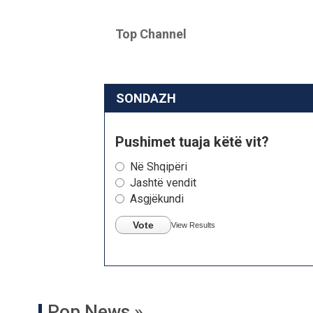
Top Channel
SONDAZH
Pushimet tuaja këtë vit?
Në Shqipëri
Jashtë vendit
Asgjëkundi
Vote
View Results
Pop News »