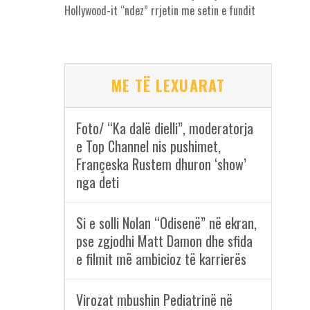
Hollywood-it “ndez” rrjetin me setin e fundit
ME TË LEXUARAT
Foto/ “Ka dalë dielli”, moderatorja
e Top Channel nis pushimet,
Françeska Rustem dhuron ‘show’
nga deti
Si e solli Nolan “Odisenë” në ekran,
pse zgjodhi Matt Damon dhe sfida
e filmit më ambicioz të karrierës
Virozat mbushin Pediatrinë në