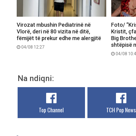
Virozat mbushin Pediatrinë në
Foto/ “Kri
Vlorë, deri në 80 vizita në ditë,
Kristit, ç
fëmijët të prekur edhe me alergjitë
Big Brothe
shtëpisë 
04/08 12:27
04/08 10:
Na ndiqni:
Top Channel
TCH Pop News