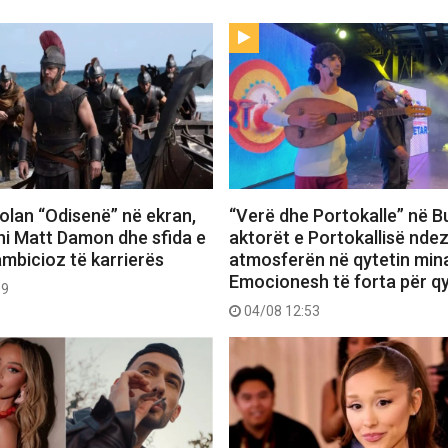
 Nolan “Odisenë” në ekran,
“Verë dhe Portokalle” në Bu
hi Matt Damon dhe sfida e
aktorët e Portokallisë ndez
ambicioz të karrierës
atmosferën në qytetin mina
Emocionesh të forta për q
09
04/08 12:53