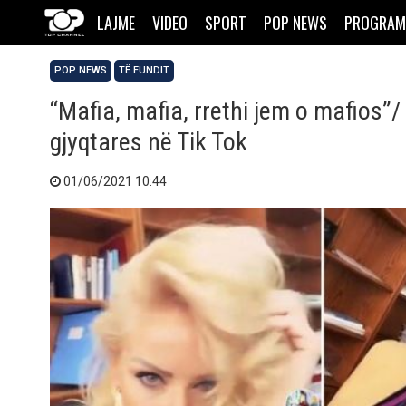
LAJME
VIDEO
SPORT
POP NEWS
PROGRAM
POP NEWS
TË FUNDIT
“Mafia, mafia, rrethi jem o mafios”
gjyqtares në Tik Tok
01/06/2021 10:44