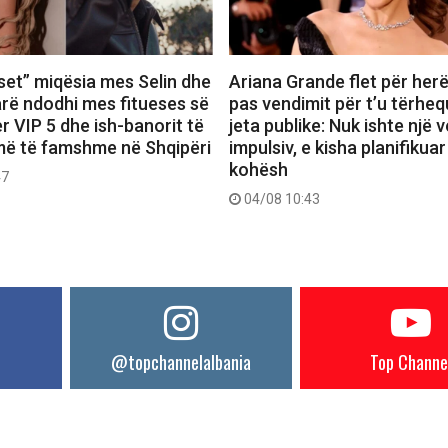
set” miqësia mes Selin dhe
Ariana Grande flet për herë
farë ndodhi mes fitueses së
pas vendimit për t’u tërheq
r VIP 5 dhe ish-banorit të
jeta publike: Nuk ishte një 
më të famshme në Shqipëri
impulsiv, e kisha planifikuar
kohësh
47
04/08 10:43
@topchannelalbania
Top Channe