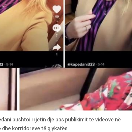
dani pushtoi rrjetin dje pas publikimit të videove në
ë dhe korridoreve të gjykatës.