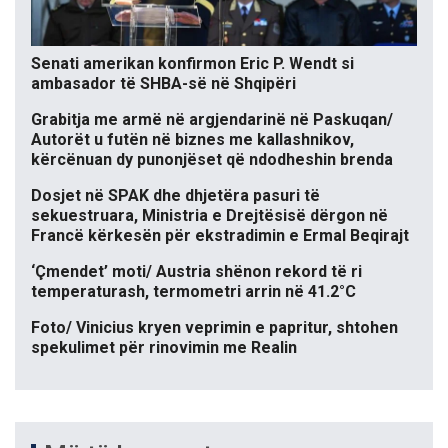
Senati amerikan konfirmon Eric P. Wendt si
ambasador të SHBA-së në Shqipëri
Grabitja me armë në argjendarinë në Paskuqan/
Autorët u futën në biznes me kallashnikov,
kërcënuan dy punonjëset që ndodheshin brenda
Dosjet në SPAK dhe dhjetëra pasuri të
sekuestruara, Ministria e Drejtësisë dërgon në
Francë kërkesën për ekstradimin e Ermal Beqirajt
‘Çmendet’ moti/ Austria shënon rekord të ri
temperaturash, termometri arrin në 41.2°C
Foto/ Vinicius kryen veprimin e papritur, shtohen
spekulimet për rinovimin me Realin