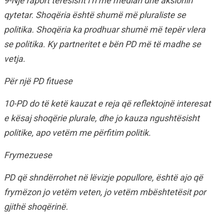
9-Një raport tërësisht i ri me median dhe aksionin
qytetar. Shoqëria është shumë më pluraliste se
politika. Shoqëria ka prodhuar shumë më tepër vlera
se politika. Ky partneritet e bën PD më të madhe se
vetja.
Për një PD fituese
10-PD do të ketë kauzat e reja që reflektojnë interesat
e kësaj shoqërie plurale, dhe jo kauza ngushtësisht
politike, apo vetëm me përfitim politik.
Frymezuese
PD që shndërrohet në lëvizje popullore, është ajo që
frymëzon jo vetëm veten, jo vetëm mbështetësit por
gjithë shoqërinë.