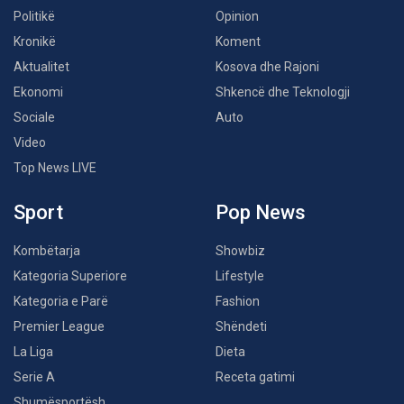
Politikë
Opinion
Kronikë
Koment
Aktualitet
Kosova dhe Rajoni
Ekonomi
Shkencë dhe Teknologji
Sociale
Auto
Video
Top News LIVE
Sport
Pop News
Kombëtarja
Showbiz
Kategoria Superiore
Lifestyle
Kategoria e Parë
Fashion
Premier League
Shëndeti
La Liga
Dieta
Serie A
Receta gatimi
Shumësportësh