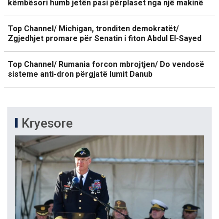
këmbësori humb jetën pasi përplaset nga një makinë
Top Channel/ Michigan, tronditen demokratët/
Zgjedhjet promare për Senatin i fiton Abdul El-Sayed
Top Channel/ Rumania forcon mbrojtjen/ Do vendosë
sisteme anti-dron përgjatë lumit Danub
Kryesore