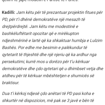
Kadilli:
Jam këtu për të prezantuar projektin fitues për
PD, për t’i dhënë demokratëve një mesazh të
drejtpërdrejtë. Jam këtu me modestinë e
bashkëluftëtarit opozitar që e mirëkupton
ndjeshmërinë e lartë që ka shkaktuar humbja e Lulzim
Bashës. Por edhe me besimin e palëkundur të
qytetarit të thjeshtë dhe një njeriu që ka ardhur nga
persekutimi, kurrë mos u dorëzo për t’u kërkuar
demokratëve dhe çdo qytetari që u dhimbset vetja dhe
atdheu për të kërkuar mbështetjen e shumicës së
braktisur.
Dua t’i kërkoj ndjesë çdo anëtari të PD pasi koha e
shkurtër në dispozicion, më pak se 3 javë e bën të