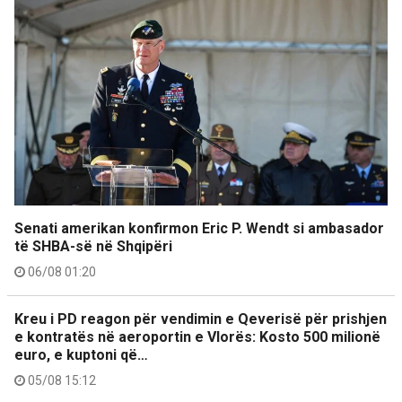
Senati amerikan konfirmon Eric P. Wendt si ambasador
të SHBA-së në Shqipëri
06/08 01:20
Kreu i PD reagon për vendimin e Qeverisë për prishjen
e kontratës në aeroportin e Vlorës: Kosto 500 milionë
euro, e kuptoni që…
05/08 15:12