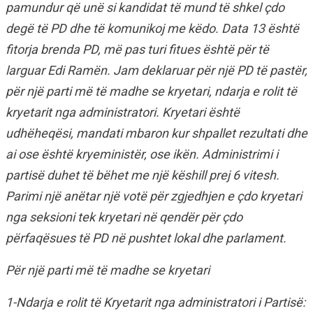
pamundur që unë si kandidat të mund të shkel çdo
degë të PD dhe të komunikoj me këdo. Data 13 është
fitorja brenda PD, më pas turi fitues është për të
larguar Edi Ramën. Jam deklaruar për një PD të pastër,
për një parti më të madhe se kryetari, ndarja e rolit të
kryetarit nga administratori. Kryetari është
udhëheqësi, mandati mbaron kur shpallet rezultati dhe
ai ose është kryeministër, ose ikën. Administrimi i
partisë duhet të bëhet me një këshill prej 6 vitesh.
Parimi një anëtar një votë për zgjedhjen e çdo kryetari
nga seksioni tek kryetari në qendër për çdo
përfaqësues të PD në pushtet lokal dhe parlament.
Për një parti më të madhe se kryetari
1-Ndarja e rolit të Kryetarit nga administratori i Partisë: