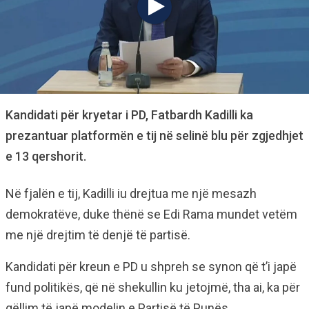
Kandidati për kryetar i PD, Fatbardh Kadilli ka
prezantuar platformën e tij në selinë blu për zgjedhjet
e 13 qershorit.
Në fjalën e tij, Kadilli iu drejtua me një mesazh
demokratëve, duke thënë se Edi Rama mundet vetëm
me një drejtim të denjë të partisë.
Kandidati për kreun e PD u shpreh se synon që t’i japë
fund politikës, që në shekullin ku jetojmë, tha ai, ka për
qëllim të japë modelin e Partisë të Punës.