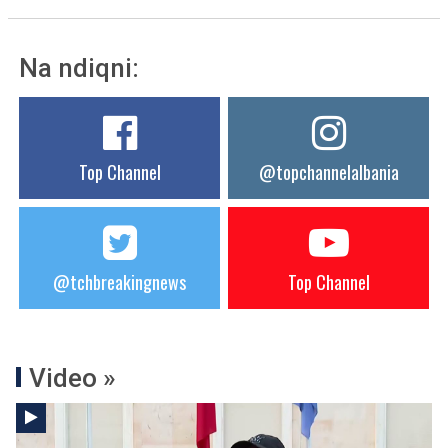
Na ndiqni:
Top Channel
@topchannelalbania
@tchbreakingnews
Top Channel
Video »