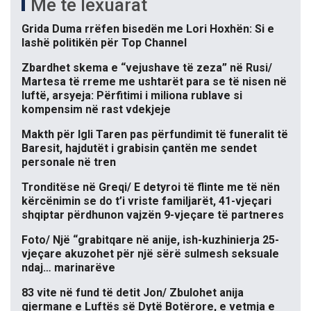
Më të lexuarat
Grida Duma rrëfen bisedën me Lori Hoxhën: Si e
lashë politikën për Top Channel
Zbardhet skema e “vejushave të zeza” në Rusi/
Martesa të rreme me ushtarët para se të nisen në
luftë, arsyeja: Përfitimi i miliona rublave si
kompensim në rast vdekjeje
Makth për Igli Taren pas përfundimit të funeralit të
Baresit, hajdutët i grabisin çantën me sendet
personale në tren
Tronditëse në Greqi/ E detyroi të flinte me të nën
kërcënimin se do t’i vriste familjarët, 41-vjeçari
shqiptar përdhunon vajzën 9-vjeçare të partneres
Foto/ Një “grabitqare në anije, ish-kuzhinierja 25-
vjeçare akuzohet për një sërë sulmesh seksuale
ndaj… marinarëve
83 vite në fund të detit Jon/ Zbulohet anija
gjermane e Luftës së Dytë Botërore, e vetmja e