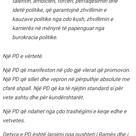
talentin, ambicien, forcën, përfaqësimin dhe
idetë politike, që garantojnë zhvillimin e
kauzave politike nga cdo kush, zhvillimin e
karrierës në mënyrë të papenguar nga
burokracia politike.
Një PD e vërtetë.
Një PD që manifeston në çdo gjë vlerat që promovon.
Një PD që sillet dhe vepron në përputhje absolute me
cfarë shpall. Një PD që ka të njëjtin standard si për
vete ashtu dhe për kundërshtarët.
Një PD që ndahet nga çdo trashëgimi e keqe edhe e
vetvetes.
Detyra e PD është largimi nga pushteti i Ramës dhe i