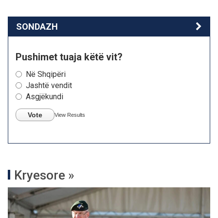
SONDAZH
Pushimet tuaja këtë vit?
Në Shqipëri
Jashtë vendit
Asgjëkundi
Vote
View Results
Kryesore »