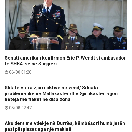
Senati amerikan konfirmon Eric P. Wendt si ambasador
të SHBA-së në Shqipëri
06/08 01:20
Shtatë vatra zjarri aktive në vend/ Situata
problematike në Mallakastër dhe Gjirokastër, vijon
beteja me flakët në disa zona
05/08 22:47
Aksident me vdekje në Durrës, këmbësori humb jetën
pasi përplaset nga një makinë