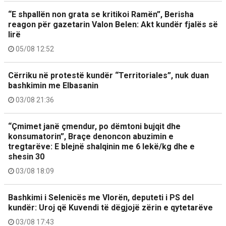
“E shpallën non grata se kritikoi Ramën”, Berisha
reagon për gazetarin Valon Belen: Akt kundër fjalës së
lirë
05/08 12:52
Cërriku në protestë kundër “Territoriales”, nuk duan
bashkimin me Elbasanin
03/08 21:36
“Çmimet janë çmendur, po dëmtoni bujqit dhe
konsumatorin”, Braçe denoncon abuzimin e
tregtarëve: E blejnë shalqinin me 6 lekë/kg dhe e
shesin 30
03/08 18:09
Bashkimi i Selenicës me Vlorën, deputeti i PS del
kundër: Uroj që Kuvendi të dëgjojë zërin e qytetarëve
03/08 17:43