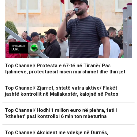
Top Channel/ Protesta e 67-të në Tiranë/ Pas
fjalimeve, protestuesit nisën marshimet dhe thirrjet
Top Channel/ Zjarret, shtatë vatra aktive/ Flakët
jashtë kontrollit në Mallakastër, kalojnë në Patos
Top Channel/ Hodhi 1 milion euro në plehra, fati i
‘kthehet’ pasi kontrolloi 6 mln ton mbeturina
Top Channel/ Aksident me vdekje në Durrës,