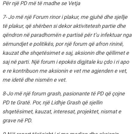
Për një PD më të madhe se Vetja
7- Jo më një Forum rinor i plakur, me gjuhë dhe sjellje
të plakur, që shërben si dekor aktivitetesh partie dhe
qëndron në paradhomën e partisë për t’u infektuar nga
sëmundjet e politikës, por një forum që afron rininë,
kauzat dhe shqetësimet e saj, aksionin dhe qëllimet e
saj në parti. Një forum i epokës digjitale ku çdo i ri apo
e re kontribuon me aksionin e vet me agjenden e vet,
me idetë dhe nismën e vet.
8-Jo më një forum grash, pasionante të PD që çojne
PD te Gratë. Por, një Lidhje Grash që sjellin
shqetësimet, kauzat, interesat, projektet, nismat e
grave në PD.