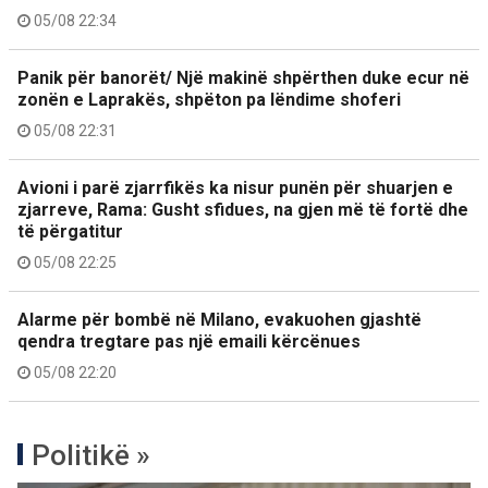
05/08 22:34
Panik për banorët/ Një makinë shpërthen duke ecur në
zonën e Laprakës, shpëton pa lëndime shoferi
05/08 22:31
Avioni i parë zjarrfikës ka nisur punën për shuarjen e
zjarreve, Rama: Gusht sfidues, na gjen më të fortë dhe
të përgatitur
05/08 22:25
Alarme për bombë në Milano, evakuohen gjashtë
qendra tregtare pas një emaili kërcënues
05/08 22:20
Politikë »