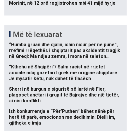
Morinit, në 12 orë regjistrohen mbi 41 mijë hyrje
Më të lexuarat
“Humba gruan dhe djalin, ishin nisur për në punë”,
rrëfimi rrëqethës i shqiptarit pas aksidentit tragjik
në Greqi: Ma ndjeu zemra, i mora në telefon…
“Kthehu në Shqipëri”/ Sulm racist në rrjetet
sociale ndaj gazetarit grek me origjinë shqiptare:
Je mysafir këtu, nuk duhet të flasësh
Sherri në burgun e sigurisë së lartë në Fier,
plagoset anëtari i grupit të Bajrajve dhe një tjetër,
si nisi konflikti
Ish konkurrentja e “Për’Puthen” bëhet nënë për
herë të parë, emocionon me dedikimin: Dielli im,
gjithçka e imja