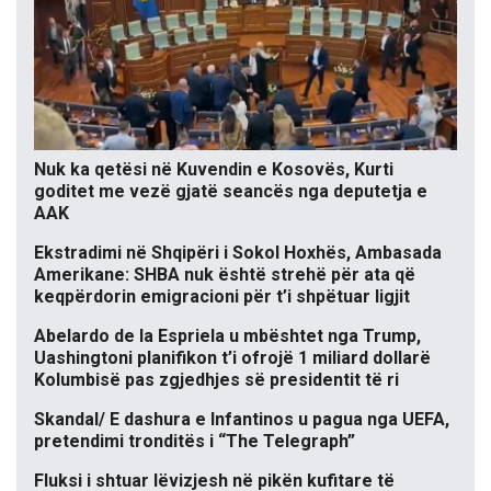
Nuk ka qetësi në Kuvendin e Kosovës, Kurti
goditet me vezë gjatë seancës nga deputetja e
AAK
Ekstradimi në Shqipëri i Sokol Hoxhës, Ambasada
Amerikane: SHBA nuk është strehë për ata që
keqpërdorin emigracioni për t’i shpëtuar ligjit
Abelardo de la Espriela u mbështet nga Trump,
Uashingtoni planifikon t’i ofrojë 1 miliard dollarë
Kolumbisë pas zgjedhjes së presidentit të ri
Skandal/ E dashura e Infantinos u pagua nga UEFA,
pretendimi tronditës i “The Telegraph”
Fluksi i shtuar lëvizjesh në pikën kufitare të