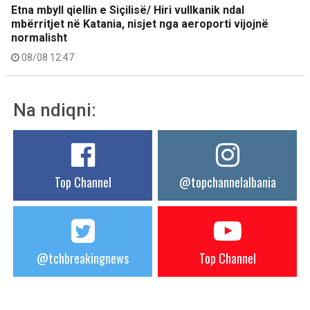
Etna mbyll qiellin e Siçilisë/ Hiri vullkanik ndal
mbërritjet në Katania, nisjet nga aeroporti vijojnë
normalisht
08/08 12:47
Na ndiqni:
Top Channel
@topchannelalbania
@tchbreakingnews
Top Channel