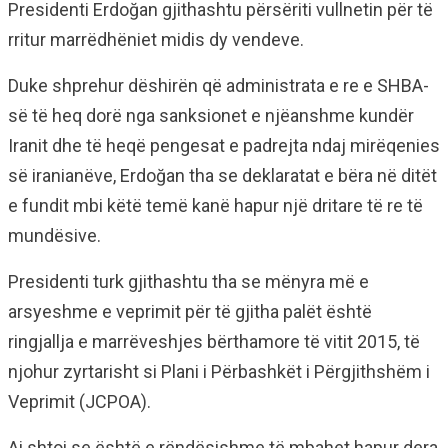
Presidenti Erdoğan gjithashtu përsëriti vullnetin për të
rritur marrëdhëniet midis dy vendeve.
Duke shprehur dëshirën që administrata e re e SHBA-
së të heq dorë nga sanksionet e njëanshme kundër
Iranit dhe të heqë pengesat e padrejta ndaj mirëqenies
së iranianëve, Erdoğan tha se deklaratat e bëra në ditët
e fundit mbi këtë temë kanë hapur një dritare të re të
mundësive.
Presidenti turk gjithashtu tha se mënyra më e
arsyeshme e veprimit për të gjitha palët është
ringjallja e marrëveshjes bërthamore të vitit 2015, të
njohur zyrtarisht si Plani i Përbashkët i Përgjithshëm i
Veprimit (JCPOA).
Ai shtoi se është e rëndësishme të mbahet hapur dera