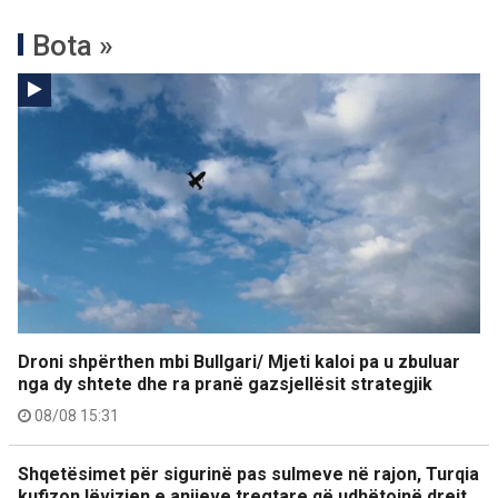
Bota »
Droni shpërthen mbi Bullgari/ Mjeti kaloi pa u zbuluar
nga dy shtete dhe ra pranë gazsjellësit strategjik
08/08 15:31
Shqetësimet për sigurinë pas sulmeve në rajon, Turqia
kufizon lëvizjen e anijeve tregtare që udhëtojnë drejt