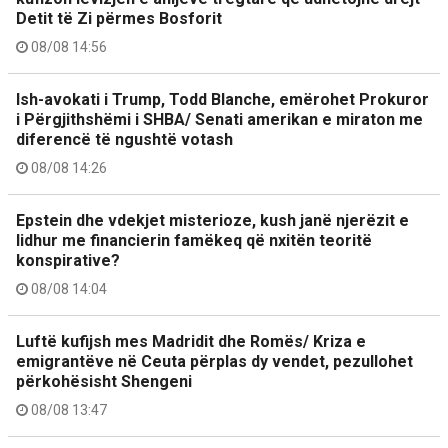
Detit të Zi përmes Bosforit
08/08 14:56
Ish-avokati i Trump, Todd Blanche, emërohet Prokuror
i Përgjithshëmi i SHBA/ Senati amerikan e miraton me
diferencë të ngushtë votash
08/08 14:26
Epstein dhe vdekjet misterioze, kush janë njerëzit e
lidhur me financierin famëkeq që nxitën teoritë
konspirative?
08/08 14:04
Luftë kufijsh mes Madridit dhe Romës/ Kriza e
emigrantëve në Ceuta përplas dy vendet, pezullohet
përkohësisht Shengeni
08/08 13:47