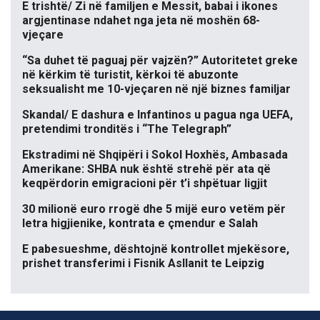
E trishtë/ Zi në familjen e Messit, babai i ikones
argjentinase ndahet nga jeta në moshën 68-
vjeçare
“Sa duhet të paguaj për vajzën?” Autoritetet greke
në kërkim të turistit, kërkoi të abuzonte
seksualisht me 10-vjeçaren në një biznes familjar
Skandal/ E dashura e Infantinos u pagua nga UEFA,
pretendimi tronditës i “The Telegraph”
Ekstradimi në Shqipëri i Sokol Hoxhës, Ambasada
Amerikane: SHBA nuk është strehë për ata që
keqpërdorin emigracioni për t’i shpëtuar ligjit
30 milionë euro rrogë dhe 5 mijë euro vetëm për
letra higjienike, kontrata e çmendur e Salah
E pabesueshme, dështojnë kontrollet mjekësore,
prishet transferimi i Fisnik Asllanit te Leipzig