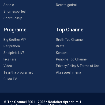
Serie A
Receta gatimi
Shumësportësh
Sport Gossip
Programe
Top Channel
Big Brother VIP
Rreth Top Channel
Për’puthen
Bileta
Shqipëria LIVE
Kontakt
Fiks Fare
Puno në Top Channel
Video
Privacy Policy & Terms of Use
Të gjitha programet
Aksesueshmëria
Guida TV
© Top Channel 2001 - 2026 • Ndalohet riprodhimi i