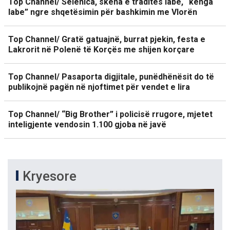
Top Channel/ Selenica, skena e traditës labe, “kënga
labe” ngre shqetësimin për bashkimin me Vlorën
Top Channel/ Gratë gatuajnë, burrat pjekin, festa e
Lakrorit në Polenë të Korçës me shijen korçare
Top Channel/ Pasaporta digjitale, punëdhënësit do të
publikojnë pagën në njoftimet për vendet e lira
Top Channel/ “Big Brother” i policisë rrugore, mjetet
inteligjente vendosin 1.100 gjoba në javë
Kryesore