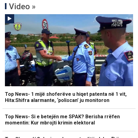
Video »
Top News- 1 mijë shoferëve u hiqet patenta në 1 vit,
Hita:Shifra alarmante, ‘poliscan’ ju monitoron
Top News- Si e betejën me SPAK? Berisha rrëfen
momentin: Kur mbrojti krimin elektoral