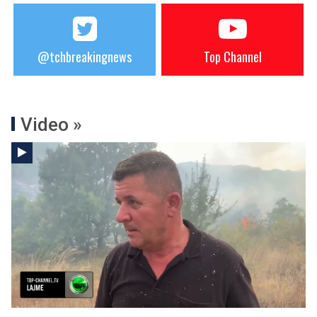
@tchbreakingnews
Top Channel
Video »