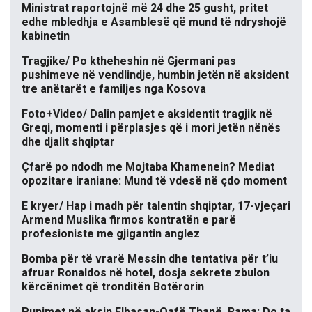
Ministrat raportojnë më 24 dhe 25 gusht, pritet
edhe mbledhja e Asamblesë që mund të ndryshojë
kabinetin
Tragjike/ Po ktheheshin në Gjermani pas
pushimeve në vendlindje, humbin jetën në aksident
tre anëtarët e familjes nga Kosova
Foto+Video/ Dalin pamjet e aksidentit tragjik në
Greqi, momenti i përplasjes që i mori jetën nënës
dhe djalit shqiptar
Çfarë po ndodh me Mojtaba Khamenein? Mediat
opozitare iraniane: Mund të vdesë në çdo moment
E kryer/ Hap i madh për talentin shqiptar, 17-vjeçari
Armend Muslika firmos kontratën e parë
profesioniste me gjigantin anglez
Bomba për të vrarë Messin dhe tentativa për t’iu
afruar Ronaldos në hotel, dosja sekrete zbulon
kërcënimet që tronditën Botërorin
Punimet në aksin Elbasan-Qafë Thanë, Rama: Do ta