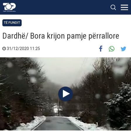
TË FUNDIT
Dardhë/ Bora krijon pamje përrallore
31/12/2020 11:25