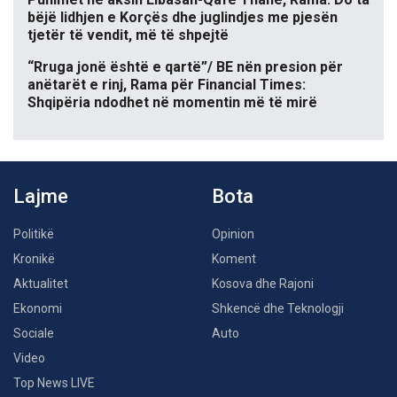
bëjë lidhjen e Korçës dhe juglindjes me pjesën
tjetër të vendit, më të shpejtë
“Rruga jonë është e qartë”/ BE nën presion për
anëtarët e rinj, Rama për Financial Times:
Shqipëria ndodhet në momentin më të mirë
Lajme
Bota
Politikë
Opinion
Kronikë
Koment
Aktualitet
Kosova dhe Rajoni
Ekonomi
Shkencë dhe Teknologji
Sociale
Auto
Video
Top News LIVE