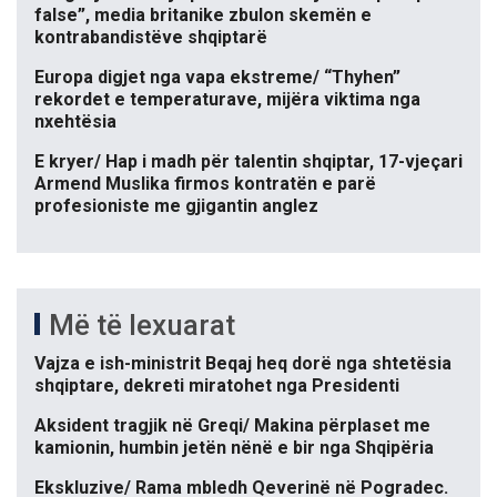
false”, media britanike zbulon skemën e
kontrabandistëve shqiptarë
Europa digjet nga vapa ekstreme/ “Thyhen”
rekordet e temperaturave, mijëra viktima nga
nxehtësia
E kryer/ Hap i madh për talentin shqiptar, 17-vjeçari
Armend Muslika firmos kontratën e parë
profesioniste me gjigantin anglez
Më të lexuarat
Vajza e ish-ministrit Beqaj heq dorë nga shtetësia
shqiptare, dekreti miratohet nga Presidenti
Aksident tragjik në Greqi/ Makina përplaset me
kamionin, humbin jetën nënë e bir nga Shqipëria
Ekskluzive/ Rama mbledh Qeverinë në Pogradec.