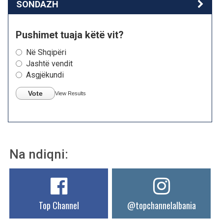
SONDAZH
Pushimet tuaja këtë vit?
Në Shqipëri
Jashtë vendit
Asgjëkundi
Vote
View Results
Na ndiqni:
Top Channel
@topchannelalbania