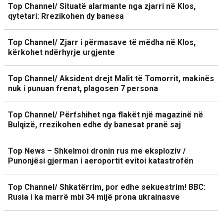
Top Channel/ Situatë alarmante nga zjarri në Klos,
qytetari: Rrezikohen dy banesa
Top Channel/ Zjarr i përmasave të mëdha në Klos,
kërkohet ndërhyrje urgjente
Top Channel/ Aksident drejt Malit të Tomorrit, makinës
nuk i punuan frenat, plagosen 7 persona
Top Channel/ Përfshihet nga flakët një magazinë në
Bulqizë, rrezikohen edhe dy banesat pranë saj
Top News – Shkelmoi dronin rus me eksploziv /
Punonjësi gjerman i aeroportit evitoi katastrofën
Top Channel/ Shkatërrim, por edhe sekuestrim! BBC:
Rusia i ka marrë mbi 34 mijë prona ukrainasve