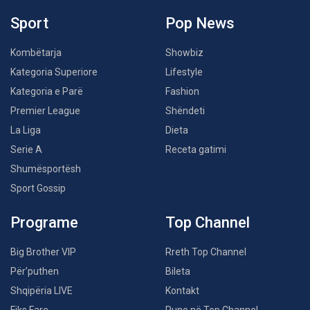
Sport
Pop News
Kombëtarja
Showbiz
Kategoria Superiore
Lifestyle
Kategoria e Parë
Fashion
Premier League
Shëndeti
La Liga
Dieta
Serie A
Receta gatimi
Shumësportësh
Sport Gossip
Programe
Top Channel
Big Brother VIP
Rreth Top Channel
Për’puthen
Bileta
Shqipëria LIVE
Kontakt