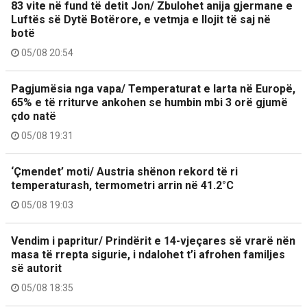
83 vite në fund të detit Jon/ Zbulohet anija gjermane e
Luftës së Dytë Botërore, e vetmja e llojit të saj në
botë
05/08 20:54
Pagjumësia nga vapa/ Temperaturat e larta në Europë,
65% e të rriturve ankohen se humbin mbi 3 orë gjumë
çdo natë
05/08 19:31
‘Çmendet’ moti/ Austria shënon rekord të ri
temperaturash, termometri arrin në 41.2°C
05/08 19:03
Vendim i papritur/ Prindërit e 14-vjeçares së vrarë nën
masa të rrepta sigurie, i ndalohet t’i afrohen familjes
së autorit
05/08 18:35