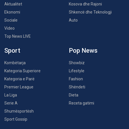
Aktualitet
Kosova dhe Rajoni
Ekonomi
Shkencë dhe Teknologji
Sociale
Auto
Video
Top News LIVE
Sport
Pop News
Kombëtarja
Showbiz
Kategoria Superiore
Lifestyle
Kategoria e Parë
Fashion
Premier League
Shëndeti
La Liga
Dieta
Serie A
Receta gatimi
Shumësportësh
Sport Gossip