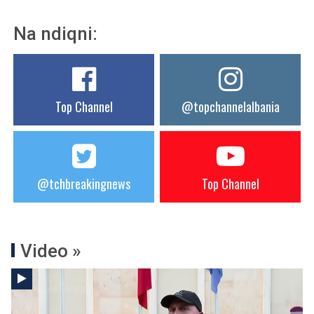
Na ndiqni:
Top Channel
@topchannelalbania
@tchbreakingnews
Top Channel
Video »