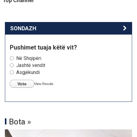
Top Channel
SONDAZH
Pushimet tuaja këtë vit?
Në Shqipëri
Jashtë vendit
Asgjëkundi
Vote
View Results
Bota »