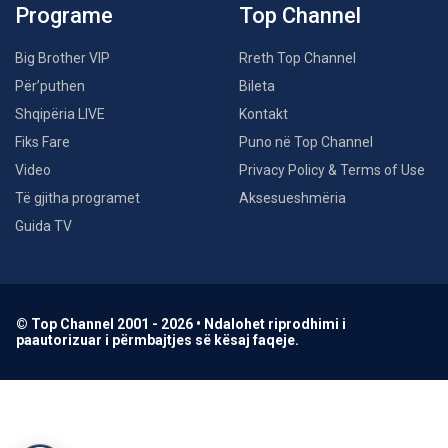
Programe
Top Channel
Big Brother VIP
Rreth Top Channel
Për’puthen
Bileta
Shqipëria LIVE
Kontakt
Fiks Fare
Puno në Top Channel
Video
Privacy Policy & Terms of Use
Të gjitha programet
Aksesueshmëria
Guida TV
© Top Channel 2001 - 2026 • Ndalohet riprodhimi i
paautorizuar i përmbajtjes së kësaj faqeje.