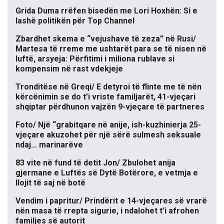
Grida Duma rrëfen bisedën me Lori Hoxhën: Si e
lashë politikën për Top Channel
Zbardhet skema e “vejushave të zeza” në Rusi/
Martesa të rreme me ushtarët para se të nisen në
luftë, arsyeja: Përfitimi i miliona rublave si
kompensim në rast vdekjeje
Tronditëse në Greqi/ E detyroi të flinte me të nën
kërcënimin se do t’i vriste familjarët, 41-vjeçari
shqiptar përdhunon vajzën 9-vjeçare të partneres
Foto/ Një “grabitqare në anije, ish-kuzhinierja 25-
vjeçare akuzohet për një sërë sulmesh seksuale
ndaj… marinarëve
83 vite në fund të detit Jon/ Zbulohet anija
gjermane e Luftës së Dytë Botërore, e vetmja e
llojit të saj në botë
Vendim i papritur/ Prindërit e 14-vjeçares së vrarë
nën masa të rrepta sigurie, i ndalohet t’i afrohen
familjes së autorit