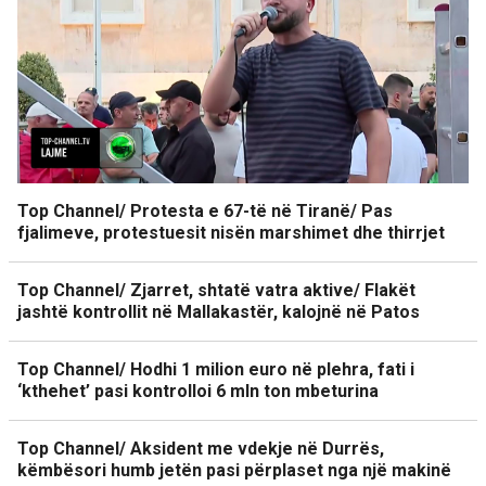
Top Channel/ Protesta e 67-të në Tiranë/ Pas
fjalimeve, protestuesit nisën marshimet dhe thirrjet
Top Channel/ Zjarret, shtatë vatra aktive/ Flakët
jashtë kontrollit në Mallakastër, kalojnë në Patos
Top Channel/ Hodhi 1 milion euro në plehra, fati i
‘kthehet’ pasi kontrolloi 6 mln ton mbeturina
Top Channel/ Aksident me vdekje në Durrës,
këmbësori humb jetën pasi përplaset nga një makinë