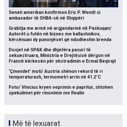
Senati amerikan konfirmon Eric P. Wendt si
ambasador të SHBA-së në Shqipëri
Grabitja me armë në argjendarinë në Paskuqan/
Autorët u futën në biznes me kallashnikov,
kërcënuan dy punonjëset që ndodheshin brenda
Dosjet në SPAK dhe dhjetëra pasuri të
sekuestruara, Ministria e Drejtësisë dërgon në
Francë kërkesën për ekstradimin e Ermal Beqirajt
‘Çmendet’ moti/ Austria shënon rekord të ri
temperaturash, termometri arrin në 41.2°C
Foto/ Vinicius kryen veprimin e papritur, shtohen
spekulimet për rinovimin me Realin
Më të lexuarat