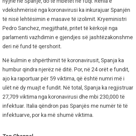
hyjnë në Spanjë, do të mbetet në fuqi. Rënia e
vdekshmërisë nga koronavirusi ka inkurajuar Spanjën
të nisë lehtësimin e masave të izolimit. Kryeministri
Pedro Sanchez, megjithatë, pritet të kërkojë nga
parlamenti vazhdimin e gjendjes së jashtëzakonshme
deri në fund të qershorit.
Në kulmin e shpërthimit të koronavirusit, Spanja ka
humbur qindra njerëz në ditë. Por, në 24 orët e fundit,
ajo ka raportuar për 59 viktima, që është numri më i
ulët në dy muajt e fundit. Në total, Spanja ka regjistruar
27,709 viktima nga koronavirusi dhe mbi 230,000 të
infektuar. Italia qëndron pas Spanjës me numër të të
infektuarve, por ka më shumë viktima.