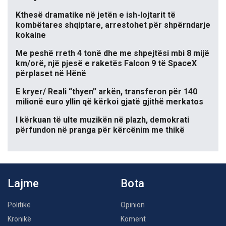
Kthesë dramatike në jetën e ish-lojtarit të
kombëtares shqiptare, arrestohet për shpërndarje
kokaine
Me peshë rreth 4 tonë dhe me shpejtësi mbi 8 mijë
km/orë, një pjesë e raketës Falcon 9 të SpaceX
përplaset në Hënë
E kryer/ Reali “thyen” arkën, transferon për 140
milionë euro yllin që kërkoi gjatë gjithë merkatos
I kërkuan të ulte muzikën në plazh, demokrati
përfundon në pranga për kërcënim me thikë
Lajme
Bota
Politikë
Opinion
Kronikë
Koment