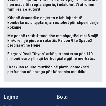
nën masa të rrepta sigurie, i ndalohet t’i afrohen
familjes së autorit
Kthesë dramatike në jetën e ish-lojtarit të
kombëtares shqiptare, arrestohet për shpërndarje
kokaine
Me peshë rreth 4 tonë dhe me shpejtësi mbi 8 mijë
km/orë, një pjesë e raketës Falcon 9 të SpaceX
përplaset në Hënë
E kryer/ Reali “thyen” arkën, transferon për 140
milionë euro yllin që kërkoi gjatë gjithë merkatos
I kërkuan të ulte muzikën në plazh, demokrati
përfundon në pranga për kërcënim me thikë
Lajme
Bota