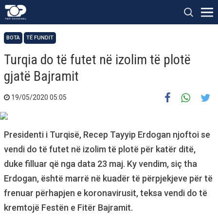
BOTA
TË FUNDIT
Turqia do të futet në izolim të plotë
gjatë Bajramit
19/05/2020 05:05
Presidenti i Turqisë, Recep Tayyip Erdogan njoftoi se
vendi do të futet në izolim të plotë për katër ditë,
duke filluar që nga data 23 maj. Ky vendim, siç tha
Erdogan, është marrë në kuadër të përpjekjeve për të
frenuar përhapjen e koronavirusit, teksa vendi do të
kremtojë Festën e Fitër Bajramit.