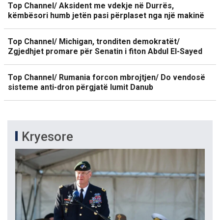
Top Channel/ Aksident me vdekje në Durrës,
këmbësori humb jetën pasi përplaset nga një makinë
Top Channel/ Michigan, tronditen demokratët/
Zgjedhjet promare për Senatin i fiton Abdul El-Sayed
Top Channel/ Rumania forcon mbrojtjen/ Do vendosë
sisteme anti-dron përgjatë lumit Danub
Kryesore