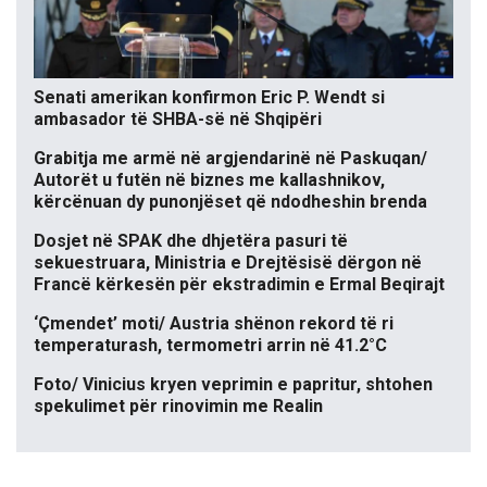
Senati amerikan konfirmon Eric P. Wendt si
ambasador të SHBA-së në Shqipëri
Grabitja me armë në argjendarinë në Paskuqan/
Autorët u futën në biznes me kallashnikov,
kërcënuan dy punonjëset që ndodheshin brenda
Dosjet në SPAK dhe dhjetëra pasuri të
sekuestruara, Ministria e Drejtësisë dërgon në
Francë kërkesën për ekstradimin e Ermal Beqirajt
‘Çmendet’ moti/ Austria shënon rekord të ri
temperaturash, termometri arrin në 41.2°C
Foto/ Vinicius kryen veprimin e papritur, shtohen
spekulimet për rinovimin me Realin