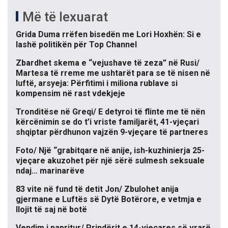
Më të lexuarat
Grida Duma rrëfen bisedën me Lori Hoxhën: Si e
lashë politikën për Top Channel
Zbardhet skema e “vejushave të zeza” në Rusi/
Martesa të rreme me ushtarët para se të nisen në
luftë, arsyeja: Përfitimi i miliona rublave si
kompensim në rast vdekjeje
Tronditëse në Greqi/ E detyroi të flinte me të nën
kërcënimin se do t’i vriste familjarët, 41-vjeçari
shqiptar përdhunon vajzën 9-vjeçare të partneres
Foto/ Një “grabitqare në anije, ish-kuzhinierja 25-
vjeçare akuzohet për një sërë sulmesh seksuale
ndaj… marinarëve
83 vite në fund të detit Jon/ Zbulohet anija
gjermane e Luftës së Dytë Botërore, e vetmja e
llojit të saj në botë
Vendim i papritur/ Prindërit e 14-vjeçares së vrarë