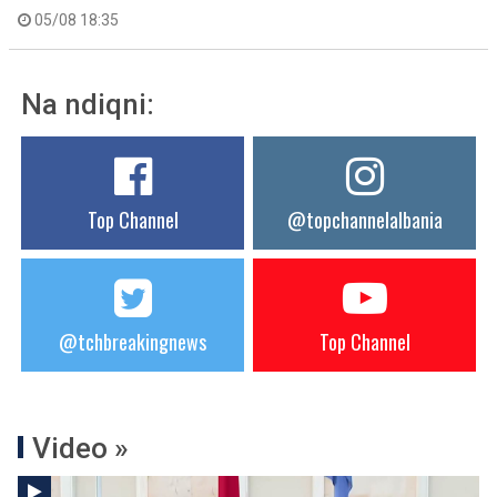
05/08 18:35
Na ndiqni:
Top Channel
@topchannelalbania
@tchbreakingnews
Top Channel
Video »