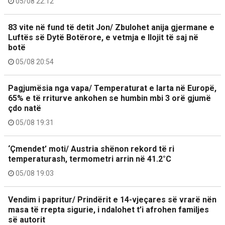
05/08 22:12
83 vite në fund të detit Jon/ Zbulohet anija gjermane e
Luftës së Dytë Botërore, e vetmja e llojit të saj në
botë
05/08 20:54
Pagjumësia nga vapa/ Temperaturat e larta në Europë,
65% e të rriturve ankohen se humbin mbi 3 orë gjumë
çdo natë
05/08 19:31
‘Çmendet’ moti/ Austria shënon rekord të ri
temperaturash, termometri arrin në 41.2°C
05/08 19:03
Vendim i papritur/ Prindërit e 14-vjeçares së vrarë nën
masa të rrepta sigurie, i ndalohet t’i afrohen familjes
së autorit