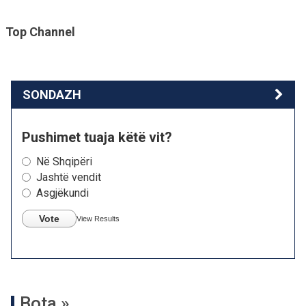
Top Channel
SONDAZH
Pushimet tuaja këtë vit?
Në Shqipëri
Jashtë vendit
Asgjëkundi
Vote
View Results
Bota »