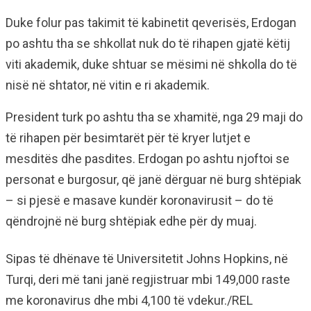
Duke folur pas takimit të kabinetit qeverisës, Erdogan
po ashtu tha se shkollat nuk do të rihapen gjatë këtij
viti akademik, duke shtuar se mësimi në shkolla do të
nisë në shtator, në vitin e ri akademik.
President turk po ashtu tha se xhamitë, nga 29 maji do
të rihapen për besimtarët për të kryer lutjet e
mesditës dhe pasdites. Erdogan po ashtu njoftoi se
personat e burgosur, që janë dërguar në burg shtëpiak
– si pjesë e masave kundër koronavirusit – do të
qëndrojnë në burg shtëpiak edhe për dy muaj.
Sipas të dhënave të Universitetit Johns Hopkins, në
Turqi, deri më tani janë regjistruar mbi 149,000 raste
me koronavirus dhe mbi 4,100 të vdekur./REL