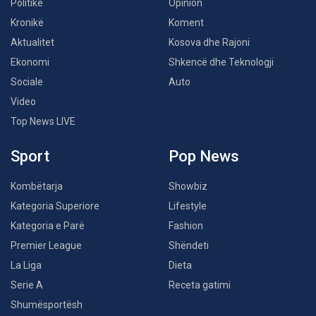
Politikë
Opinion
Kronikë
Koment
Aktualitet
Kosova dhe Rajoni
Ekonomi
Shkencë dhe Teknologji
Sociale
Auto
Video
Top News LIVE
Sport
Pop News
Kombëtarja
Showbiz
Kategoria Superiore
Lifestyle
Kategoria e Parë
Fashion
Premier League
Shëndeti
La Liga
Dieta
Serie A
Receta gatimi
Shumësportësh