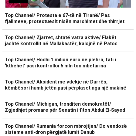
Top Channel/ Protesta e 67-të në Tiranë/ Pas
fjalimeve, protestuesit nisën marshimet dhe thirrjet
Top Channel/ Zjarret, shtatë vatra aktive/ Flakët
jashtë kontrollit në Mallakastër, kalojnë në Patos
Top Channel/ Hodhi 1 milion euro në plehra, fati i
‘kthehet’ pasi kontrolloi 6 mln ton mbeturina
Top Channel/ Aksident me vdekje në Durrës,
këmbësori humb jetën pasi përplaset nga një makinë
Top Channel/ Michigan, tronditen demokratët/
Zgjedhjet promare për Senatin i fiton Abdul El-Sayed
Top Channel/ Rumania forcon mbrojtjen/ Do vendosë
sisteme anti-dron përgjatë lumit Danub