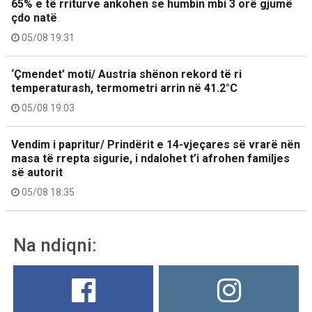
65% e të rriturve ankohen se humbin mbi 3 orë gjumë
çdo natë
05/08 19:31
‘Çmendet’ moti/ Austria shënon rekord të ri
temperaturash, termometri arrin në 41.2°C
05/08 19:03
Vendim i papritur/ Prindërit e 14-vjeçares së vrarë nën
masa të rrepta sigurie, i ndalohet t’i afrohen familjes
së autorit
05/08 18:35
Na ndiqni: