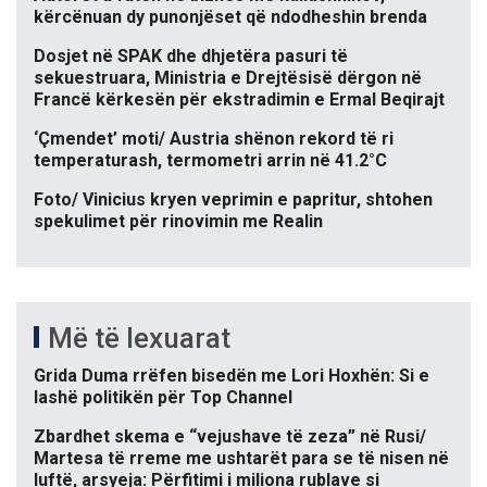
kërcënuan dy punonjëset që ndodheshin brenda
Dosjet në SPAK dhe dhjetëra pasuri të
sekuestruara, Ministria e Drejtësisë dërgon në
Francë kërkesën për ekstradimin e Ermal Beqirajt
‘Çmendet’ moti/ Austria shënon rekord të ri
temperaturash, termometri arrin në 41.2°C
Foto/ Vinicius kryen veprimin e papritur, shtohen
spekulimet për rinovimin me Realin
Më të lexuarat
Grida Duma rrëfen bisedën me Lori Hoxhën: Si e
lashë politikën për Top Channel
Zbardhet skema e “vejushave të zeza” në Rusi/
Martesa të rreme me ushtarët para se të nisen në
luftë, arsyeja: Përfitimi i miliona rublave si