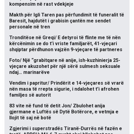
kompensim në rast vdekjeje
Makth për Igli Taren pas përfundimit të funeralit të
Baresit, hajdutët i grabisin çantën me sendet
personale në tren
Tronditëse në Greqi/ E detyroi të flinte me të nën
kërcënimin se do t’i vriste familjarët, 41-vjeçari
shqiptar përdhunon vajzën 9-vjeçare të partneres
Foto/ Një “grabitqare në anije, ish-kuzhinierja 25-
vjeçare akuzohet për një sërë sulmesh seksuale
ndaj… marinarëve
Vendim i papritur/ Prindërit e 14-vjeçares së vrarë
nën masa të rrepta sigurie, i ndalohet t’i afrohen
familjes së autorit
83 vite në fund të detit Jon/ Zbulohet anija
gjermane e Luftës së Dytë Botërore, e vetmja e
llojit të saj në botë
Zgjerimi i superstradës Tiranë-Durrës në fazën e