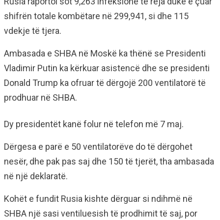
Rusia raportoi sot 9,263 infeksione të reja duke e çuar
shifrën totale kombëtare në 299,941, si dhe 115
vdekje të tjera.
Ambasada e SHBA në Moskë ka thënë se Presidenti
Vladimir Putin ka kërkuar asistencë dhe se presidenti
Donald Trump ka ofruar të dërgojë 200 ventilatorë të
prodhuar në SHBA.
Dy presidentët kanë folur në telefon më 7 maj.
Dërgesa e parë e 50 ventilatorëve do të dërgohet
nesër, dhe pak pas saj dhe 150 të tjerët, tha ambasada
në një deklaratë.
Kohët e fundit Rusia kishte dërguar si ndihmë në
SHBA një sasi ventiluesish të prodhimit të saj, por