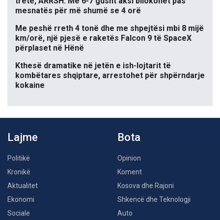
tretë, ARRSH: Më 6-7 gusht aksi bllokohet pas
mesnatës për më shumë se 4 orë
Me peshë rreth 4 tonë dhe me shpejtësi mbi 8 mijë
km/orë, një pjesë e raketës Falcon 9 të SpaceX
përplaset në Hënë
Kthesë dramatike në jetën e ish-lojtarit të
kombëtares shqiptare, arrestohet për shpërndarje
kokaine
Lajme
Bota
Politikë
Opinion
Kronikë
Koment
Aktualitet
Kosova dhe Rajoni
Ekonomi
Shkencë dhe Teknologji
Sociale
Auto