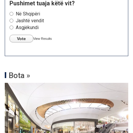
Pushimet tuaja këtë vit?
Në Shqipëri
Jashtë vendit
Asgjëkundi
Vote
View Results
Bota »