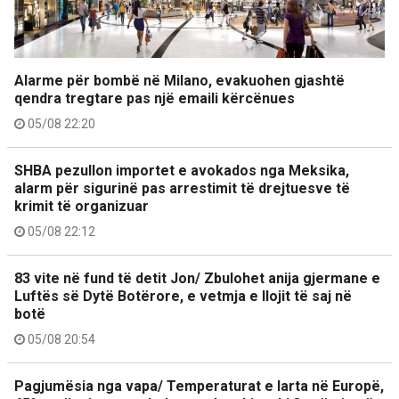
Alarme për bombë në Milano, evakuohen gjashtë
qendra tregtare pas një emaili kërcënues
05/08 22:20
SHBA pezullon importet e avokados nga Meksika,
alarm për sigurinë pas arrestimit të drejtuesve të
krimit të organizuar
05/08 22:12
83 vite në fund të detit Jon/ Zbulohet anija gjermane e
Luftës së Dytë Botërore, e vetmja e llojit të saj në
botë
05/08 20:54
Pagjumësia nga vapa/ Temperaturat e larta në Europë,