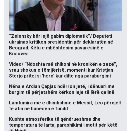
“Zelensky bëri një gabim diplomatik”/ Deputeti
ukrainas kritikon presidentin për deklaratën në
Beograd: Këtu e mbështesim pavarësinë e
Kosovës
Video/ “Ndoshta më shikoni në kronikën e zezë”,
vrau shokun e fëmijërisë, momenti kur Kristjan
Sterjo pritej si ‘hero’ kur dilte nga paraburgimi
Nëna e Ardian Çapjas ndërron jetë, i dënuari me
burgim të përjetshëm kërkon leje të lërë qelinë
Lamtumira më e dhimbshme e Messit, Leo përcjell
të atin në banesën e fundit
Kushte atmosferike të qëndrueshme dhe
temperatura të larta, parashikimi i motit për këtë
të Hënë