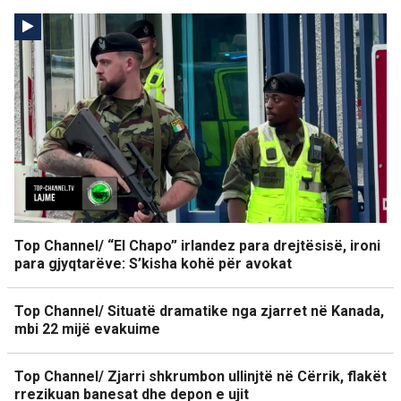
Top Channel/ “El Chapo” irlandez para drejtësisë, ironi
para gjyqtarëve: S’kisha kohë për avokat
Top Channel/ Situatë dramatike nga zjarret në Kanada,
mbi 22 mijë evakuime
Top Channel/ Zjarri shkrumbon ullinjtë në Cërrik, flakët
rrezikuan banesat dhe depon e ujit