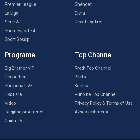
Premier League
Shëndeti
La Liga
Dieta
Serie A
Receta gatimi
Shumësportësh
Sport Gossip
Programe
Top Channel
Big Brother VIP
Rreth Top Channel
Për’puthen
Bileta
Shqipëria LIVE
Kontakt
Fiks Fare
Puno në Top Channel
Video
Privacy Policy & Terms of Use
Të gjitha programet
Aksesueshmëria
Guida TV