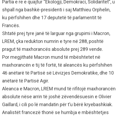
Partia e re e quajtur “Ekologji, Demokraci, Solidaritet”, u
shpall nga bashkë-presidenti i saj Matthieu Orphelin,
ku përfshihen dhe 17 deputetë të parlamentit të
Francës.
Shtatë prej tyre janë të larguar nga grupimi i Macron,
LREM, çka redukton numrin e tyre në 288, poshtë
pragut të maxhorancës absolute prej 289 vende.
Por megjithatë Macron mund të mbështetet në
maxhorancën e tij të fortë, të aleancës ku përfshihen
46 anëtarë të Partisë së Lëvizjes Demokratike, dhe 10
anëtarë të Partisë Agir.
Aleanca e Macron, LREM mund të rifitojë maxhorancën
absolute nëse arrin të joshë zëvendësuesin e Olivier
Gaillard, i cili po lë mandatin për t’u bërë kryebashkiak.
Analistët francezë thonë se humbja e mbështetjes