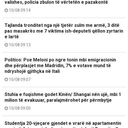
valixhes, policia zbulon të vërtetën e pazakontë
10/08 09:14
Tajlanda tronditet nga një tjetër sulm me armë, 3 ditë
pas masakrës me 7 viktima ish-deputeti qëllon zyrtarin
e lartë
10/08 09:13
Politico: Pse Meloni po ngre tonin mbi emigracionin
dhe përplasjet me Madridin, 7% e votave mund të
ndryshojë gjithçka në Itali
10/08 09:07
Stuhia e fuqishme godet Kinën/ Shangai nën ujë, mbi 1
milion të evakuuar, paralajmërohet për përmbytje
10/08 09:00
Studentja 20-vjeçare gjendet e vrarë në apartamentin