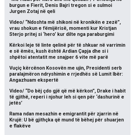
burgun e Fierit, Denis Bajri tregon si e sulmoi
Jurgen Zotaj në qeli
Video/ “Ndoshta më shikoni në kronikën e zezë”,
vrau shokun e fëmijërisë, momenti kur Kristjan
Sterjo pritej si ‘hero’ kur dilte nga paraburgimi
Kërkoi leje të linte qelinë për të shkuar në varrimin
e së ëmës, kush është Ardian Çapja dhe si i
shpëtoi atentatit me snajper 6 vite më parë
Vuçiç kërcënon Kosovën me ujin, Presidenti serb
paralajmëron ndryshimin e rrjedhës së Lumit Ibër:
Angazhuam ekspertë
Video/ “Do bëj çdo gjë që më kërkon”, Drake i habit
të gjithë, reperi i njohur leh si qen për ‘dashurinë e
jetës’
Rama ndan mesazhin e emigrantit për zjarrin në
Krujë: U bë gjithçka që mund të bëhej për shuarjen
e flakëve