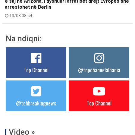
e saj në Arizona, i dyshuari arratiset drejt Evropës dhe
arrestohet në Berlin
10/08 08:54
Na ndiqni:
Top Channel
@topchannelalbania
@tchbreakingnews
Top Channel
Video »