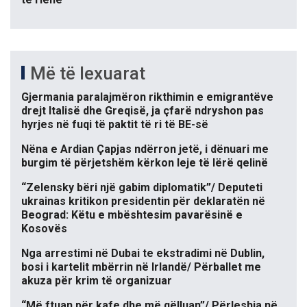
Më të lexuarat
Gjermania paralajmëron rikthimin e emigrantëve
drejt Italisë dhe Greqisë, ja çfarë ndryshon pas
hyrjes në fuqi të paktit të ri të BE-së
Nëna e Ardian Çapjas ndërron jetë, i dënuari me
burgim të përjetshëm kërkon leje të lërë qelinë
“Zelensky bëri një gabim diplomatik”/ Deputeti
ukrainas kritikon presidentin për deklaratën në
Beograd: Këtu e mbështesim pavarësinë e
Kosovës
Nga arrestimi në Dubai te ekstradimi në Dublin,
bosi i kartelit mbërrin në Irlandë/ Përballet me
akuza për krim të organizuar
“Më ftuan për kafe dhe më qëlluan”/ Përleshja në