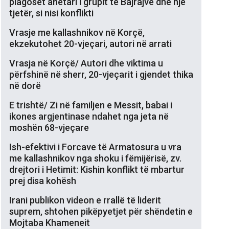
plagoset anëtari i grupit të Bajrajve dhe një
tjetër, si nisi konflikti
Vrasje me kallashnikov në Korçë,
ekzekutohet 20-vjeçari, autori në arrati
Vrasja në Korçë/ Autori dhe viktima u
përfshinë në sherr, 20-vjeçarit i gjendet thika
në dorë
E trishtë/ Zi në familjen e Messit, babai i
ikones argjentinase ndahet nga jeta në
moshën 68-vjeçare
Ish-efektivi i Forcave të Armatosura u vra
me kallashnikov nga shoku i fëmijërisë, zv.
drejtori i Hetimit: Kishin konflikt të mbartur
prej disa kohësh
Irani publikon videon e rrallë të liderit
suprem, shtohen pikëpyetjet për shëndetin e
Mojtaba Khameneit