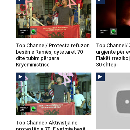
Top Channel/ Protesta refuzon
Top Channel/ Zj
besën e Ramës, qytetarët 70
urgjente për e
ditë tubim përpara
Flakët rreziko
Kryeministrisë
30 shtëpi
Top Channel/ Aktivistja në
protestën e 70: E vetmja besë