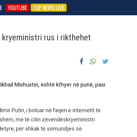
E
YOUTUBE
TOP NEWS LIVE
kryeministri rus i rikthehet
 Mikhail Mishustin, është kthyer në punë, pasi
mir Putin, i botuar në faqen e internetit të
arshëm, me të cilin zëvendëskryeministri
etyre, për shkak të sëmundjes së