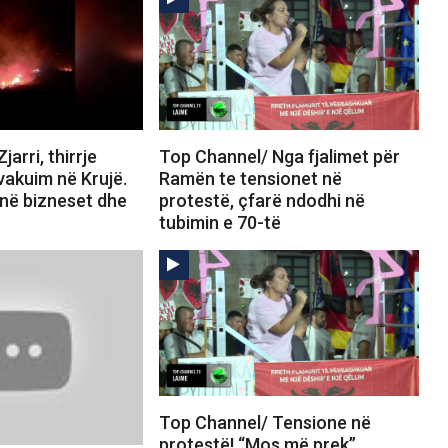
arri, thirrje
Top Channel/ Nga fjalimet për
vakuim në Krujë.
Ramën te tensionet në
jnë bizneset dhe
protestë, çfarë ndodhi në
tubimin e 70-të
Top Channel/ Tensione në
protestë! “Mos më prek”,