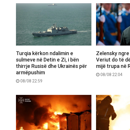
Turqia kërkon ndalimin e
Zelensky ngre 
sulmeve në Detin e Zi, i bën
Veriut do të d
thirrje Rusisë dhe Ukrainës për
mijë trupa në 
armëpushim
08/08 22:04
08/08 22:59