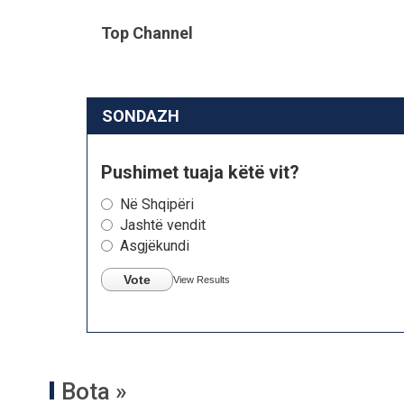
Top Channel
SONDAZH
Pushimet tuaja këtë vit?
Në Shqipëri
Jashtë vendit
Asgjëkundi
Vote
View Results
Bota »