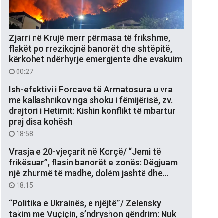
Zjarri në Krujë merr përmasa të frikshme,
flakët po rrezikojnë banorët dhe shtëpitë,
kërkohet ndërhyrje emergjente dhe evakuim
00:27
Ish-efektivi i Forcave të Armatosura u vra
me kallashnikov nga shoku i fëmijërisë, zv.
drejtori i Hetimit: Kishin konflikt të mbartur
prej disa kohësh
18:58
Vrasja e 20-vjeçarit në Korçë/ “Jemi të
frikësuar”, flasin banorët e zonës: Dëgjuam
një zhurmë të madhe, dolëm jashtë dhe…
18:15
“Politika e Ukrainës, e njëjtë”/ Zelensky
takim me Vuçiçin, s’ndryshon qëndrim: Nuk