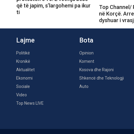
që të japim, s’largohemi pa ikur
Top Channel/
ti
në Korçë. Arre
dyshuar i vras
Lajme
Bota
Politikë
Opinion
Kronikë
Koment
Aktualitet
Kosova dhe Rajoni
Ekonomi
Shkencë dhe Teknologji
Sociale
Auto
Video
Top News LIVE