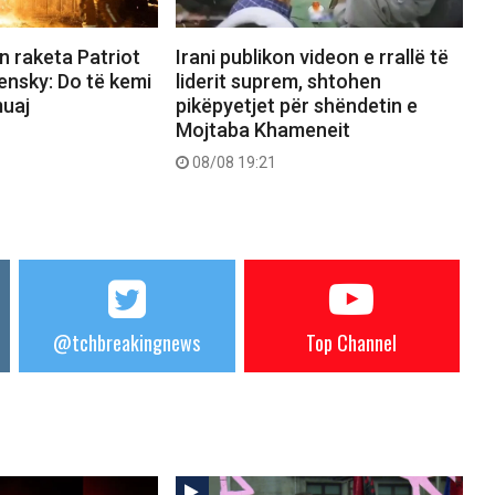
n raketa Patriot
Irani publikon videon e rrallë të
ensky: Do të kemi
liderit suprem, shtohen
uaj
pikëpyetjet për shëndetin e
Mojtaba Khameneit
08/08 19:21
@tchbreakingnews
Top Channel