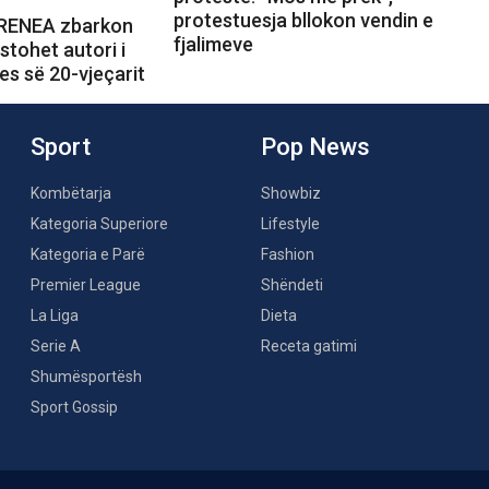
protestuesja bllokon vendin e
 RENEA zbarkon
fjalimeve
stohet autori i
jes së 20-vjeçarit
Sport
Pop News
Kombëtarja
Showbiz
Kategoria Superiore
Lifestyle
Kategoria e Parë
Fashion
Premier League
Shëndeti
La Liga
Dieta
Serie A
Receta gatimi
Shumësportësh
Sport Gossip