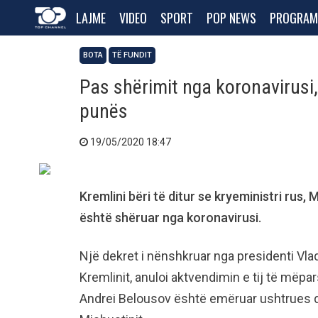
LAJME
VIDEO
SPORT
POP NEWS
PROGRAM
BOTA
TË FUNDIT
Pas shërimit nga koronavirusi, 
punës
19/05/2020 18:47
Kremlini bëri të ditur se kryeministri rus,
është shëruar nga koronavirusi.
Një dekret i nënshkruar nga presidenti Vladi
Kremlinit, anuloi aktvendimin e tij të mëp
Andrei Belousov është emëruar ushtrues d