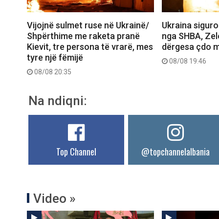
Vijojnë sulmet ruse në Ukrainë/
Ukraina siguro
Shpërthime me raketa pranë
nga SHBA, Zel
Kievit, tre persona të vrarë, mes
dërgesa çdo m
tyre një fëmijë
08/08 19:46
08/08 20:35
Na ndiqni:
Top Channel
@topchannelalbania
Video »