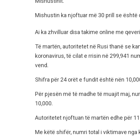
Mishustinit.
Mishustin ka njoftuar më 30 prill se është
Ai ka zhvilluar disa takime online me qeverin
Të martën, autoritetet në Rusi thanë se kan
koronavirus, të cilat e rrisin në 299,941 n
vend.
Shifra për 24 orët e fundit është nën 10,00
Për pjesën më të madhe të muajit maj, numr
10,000.
Autoritetet njoftuan të martën edhe për 11
Me këtë shifër, numri total i viktimave nga 