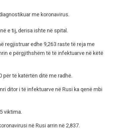
 diagnostikuar me koronavirus.
ë e tij, derisa ishte në spital.
ë regjistruar edhe 9,263 raste të reja me
umrin e përgjithshëm të të infektuarve në këtë
0 për të katërtën ditë me radhë.
i ditor i të infektuarve në Rusi ka qenë mbi
5 viktima.
koronavirusi në Rusi arrin në 2,837.