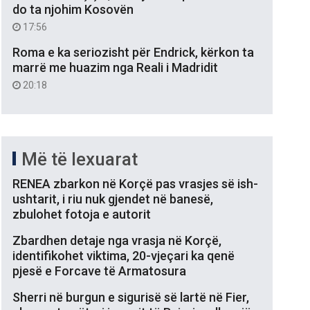
do ta njohim Kosovën
17:56
Roma e ka seriozisht për Endrick, kërkon ta
marrë me huazim nga Reali i Madridit
20:18
Më të lexuarat
RENEA zbarkon në Korçë pas vrasjes së ish-
ushtarit, i riu nuk gjendet në banesë,
zbulohet fotoja e autorit
Zbardhen detaje nga vrasja në Korçë,
identifikohet viktima, 20-vjeçari ka qenë
pjesë e Forcave të Armatosura
Sherri në burgun e sigurisë së lartë në Fier,