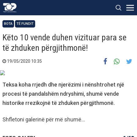
BOTA
TË FUNDIT
Këto 10 vende duhen vizituar para se
të zhduken përgjithmonë!
19/05/2020 10:35
Teksa koha rrjedh dhe njerëzimi i nënshtrohet një
procesi të pandalshëm ndryshimi, shumë vende
historike rrezikojnë të zhduken përgjithmonë.
Shfletoni galerinë për më shumë…