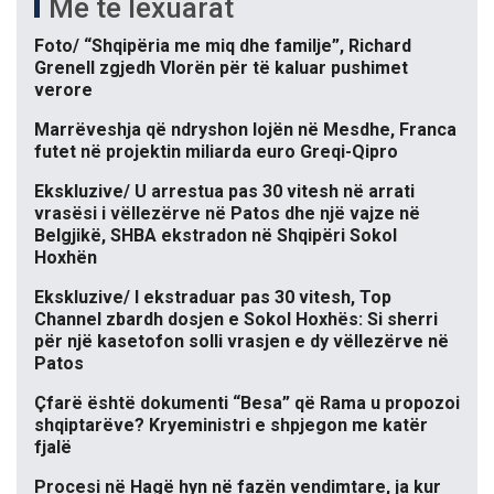
Më të lexuarat
Foto/ “Shqipëria me miq dhe familje”, Richard
Grenell zgjedh Vlorën për të kaluar pushimet
verore
Marrëveshja që ndryshon lojën në Mesdhe, Franca
futet në projektin miliarda euro Greqi-Qipro
Ekskluzive/ U arrestua pas 30 vitesh në arrati
vrasësi i vëllezërve në Patos dhe një vajze në
Belgjikë, SHBA ekstradon në Shqipëri Sokol
Hoxhën
Ekskluzive/ I ekstraduar pas 30 vitesh, Top
Channel zbardh dosjen e Sokol Hoxhës: Si sherri
për një kasetofon solli vrasjen e dy vëllezërve në
Patos
Çfarë është dokumenti “Besa” që Rama u propozoi
shqiptarëve? Kryeministri e shpjegon me katër
fjalë
Procesi në Hagë hyn në fazën vendimtare, ja kur