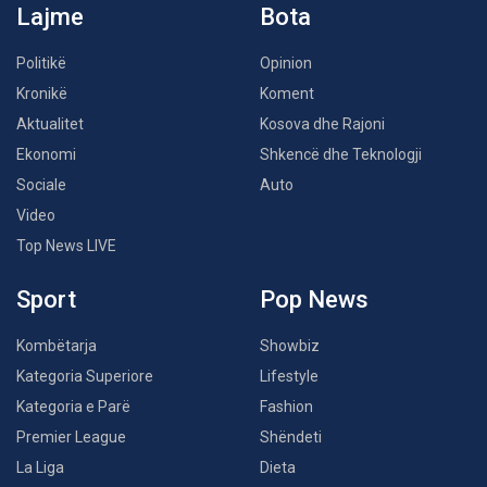
Lajme
Bota
Politikë
Opinion
Kronikë
Koment
Aktualitet
Kosova dhe Rajoni
Ekonomi
Shkencë dhe Teknologji
Sociale
Auto
Video
Top News LIVE
Sport
Pop News
Kombëtarja
Showbiz
Kategoria Superiore
Lifestyle
Kategoria e Parë
Fashion
Premier League
Shëndeti
La Liga
Dieta