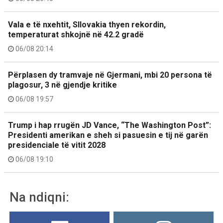
Vala e të nxehtit, Sllovakia thyen rekordin,
temperaturat shkojnë në 42.2 gradë
06/08 20:14
Përplasen dy tramvaje në Gjermani, mbi 20 persona të
plagosur, 3 në gjendje kritike
06/08 19:57
Trump i hap rrugën JD Vance, “The Washington Post”:
Presidenti amerikan e sheh si pasuesin e tij në garën
presidenciale të vitit 2028
06/08 19:10
Na ndiqni: