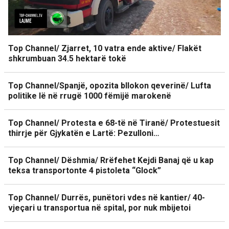
Top Channel/ Zjarret, 10 vatra ende aktive/ Flakët
shkrumbuan 34.5 hektarë tokë
Top Channel/Spanjë, opozita bllokon qeverinë/ Lufta
politike lë në rrugë 1000 fëmijë marokenë
Top Channel/ Protesta e 68-të në Tiranë/ Protestuesit
thirrje për Gjykatën e Lartë: Pezulloni…
Top Channel/ Dëshmia/ Rrëfehet Kejdi Banaj që u kap
teksa transportonte 4 pistoleta “Glock”
Top Channel/ Durrës, punëtori vdes në kantier/ 40-
vjeçari u transportua në spital, por nuk mbijetoi