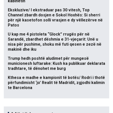
kabinetin
Ekskluzive/ I ekstraduar pas 30 vitesh, Top
Channel zbardh dosjen e Sokol Hoxhës: Si sherri
për një kasetofon solli vrasjen e dy vëllezërve në
Patos
U kap me 4 pistoleta “Glock” rrugës për në
Sarandë, zbardhet dëshmia e 31-vjeçarit: Unë u
nisa për pushime, shoku më futi qesen e zezë në
makinë dhe iku
Trump hedh poshtë aludimet për mungesë
municionesh luftarake: Kush ka publikuar deklarata
tradhtare, të dënohet me burg
Kthesa e madhe e kampionit të botës/ Rodri i thotë
përfundimisht ‘jo’ Realit të Madridit, zgjodhi kalimin
te Barcelona