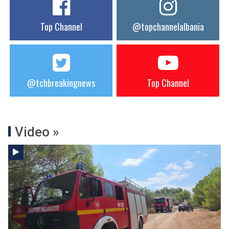
Top Channel
@topchannelalbania
@tchbreakingnews
Top Channel
Video »