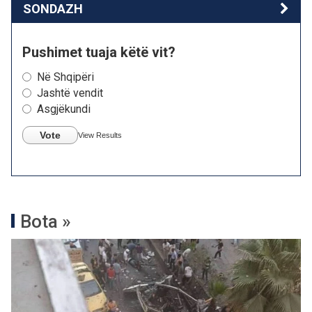
SONDAZH
Pushimet tuaja këtë vit?
Në Shqipëri
Jashtë vendit
Asgjëkundi
Vote
View Results
Bota »