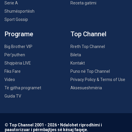
Serie A
Receta gatimi
Shumësportësh
Sport Gossip
Programe
Top Channel
Big Brother VIP
Rreth Top Channel
Për’puthen
Bileta
Shqipëria LIVE
Kontakt
Fiks Fare
Puno në Top Channel
Video
Privacy Policy & Terms of Use
Të gjitha programet
Aksesueshmëria
Guida TV
© Top Channel 2001 - 2026 • Ndalohet riprodhimi i
paautorizuar i përmbajtjes së kësaj faqeje.