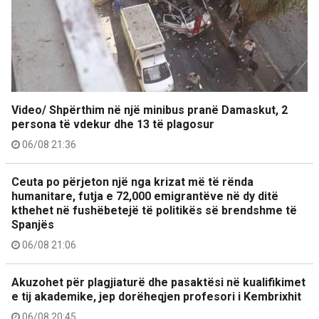
Video/ Shpërthim në një minibus pranë Damaskut, 2
persona të vdekur dhe 13 të plagosur
06/08 21:36
Ceuta po përjeton një nga krizat më të rënda
humanitare, futja e 72,000 emigrantëve në dy ditë
kthehet në fushëbetejë të politikës së brendshme të
Spanjës
06/08 21:06
Akuzohet për plagjiaturë dhe pasaktësi në kualifikimet
e tij akademike, jep dorëheqjen profesori i Kembrixhit
06/08 20:45