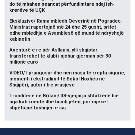
do të mbahen seancat përfundimtare ndaj ish-
krerëve të UÇK
Ekskluzive/ Rama mbledh Qeverinë në Pogradec.
Ministrat raportojnë më 24 dhe 25 gusht, pritet
edhe mbledhja e Asamblesë që mund të ndryshojë
kabinetin
Aventurë e re për Asllanin, ylli shqiptar
transferohet te klubi i njohur gjerman për 30
milionë euro
VIDEO/ I prangosur dhe nën masa të rrepta sigurie,
momenti i ekstradimit të Sokol Hoxhës në
Shqipëri, autor i tre vrasjeve
Tronditëse në Britani/ 38-vjeçarja shtatzënë bie
nga kati i nëntë dhe humb jetën, por mjekët
shpëtojnë foshnjën e saj