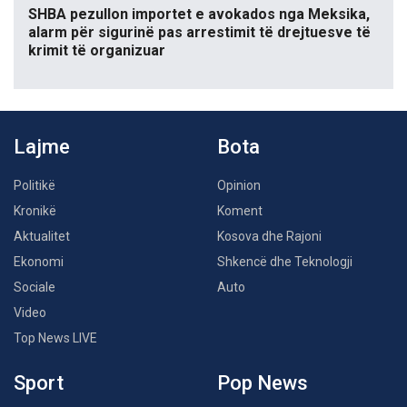
SHBA pezullon importet e avokados nga Meksika,
alarm për sigurinë pas arrestimit të drejtuesve të
krimit të organizuar
Lajme
Bota
Politikë
Opinion
Kronikë
Koment
Aktualitet
Kosova dhe Rajoni
Ekonomi
Shkencë dhe Teknologji
Sociale
Auto
Video
Top News LIVE
Sport
Pop News