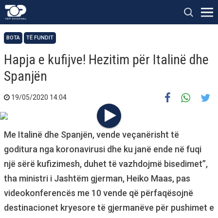
BOTA
TË FUNDIT
Hapja e kufijve! Hezitim për Italinë dhe
Spanjën
19/05/2020 14:04
Me Italinë dhe Spanjën, vende veçanërisht të
goditura nga koronavirusi dhe ku janë ende në fuqi
një sërë kufizimesh, duhet të vazhdojmë bisedimet”,
tha ministri i Jashtëm gjerman, Heiko Maas, pas
videokonferencës me 10 vende që përfaqësojnë
destinacionet kryesore të gjermanëve për pushimet e