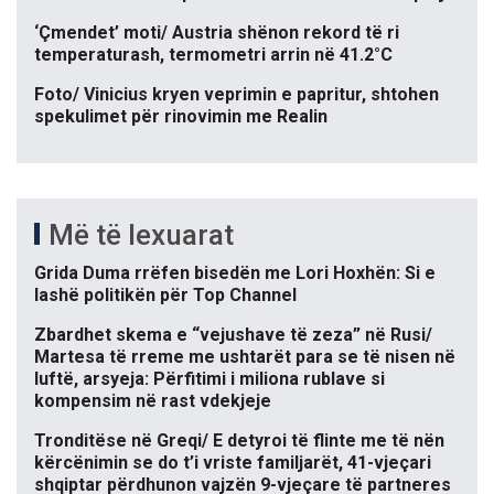
‘Çmendet’ moti/ Austria shënon rekord të ri
temperaturash, termometri arrin në 41.2°C
Foto/ Vinicius kryen veprimin e papritur, shtohen
spekulimet për rinovimin me Realin
Më të lexuarat
Grida Duma rrëfen bisedën me Lori Hoxhën: Si e
lashë politikën për Top Channel
Zbardhet skema e “vejushave të zeza” në Rusi/
Martesa të rreme me ushtarët para se të nisen në
luftë, arsyeja: Përfitimi i miliona rublave si
kompensim në rast vdekjeje
Tronditëse në Greqi/ E detyroi të flinte me të nën
kërcënimin se do t’i vriste familjarët, 41-vjeçari
shqiptar përdhunon vajzën 9-vjeçare të partneres