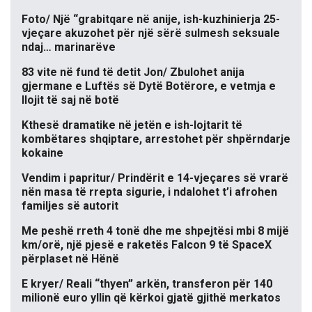
Foto/ Një “grabitqare në anije, ish-kuzhinierja 25-
vjeçare akuzohet për një sërë sulmesh seksuale
ndaj… marinarëve
83 vite në fund të detit Jon/ Zbulohet anija
gjermane e Luftës së Dytë Botërore, e vetmja e
llojit të saj në botë
Kthesë dramatike në jetën e ish-lojtarit të
kombëtares shqiptare, arrestohet për shpërndarje
kokaine
Vendim i papritur/ Prindërit e 14-vjeçares së vrarë
nën masa të rrepta sigurie, i ndalohet t’i afrohen
familjes së autorit
Me peshë rreth 4 tonë dhe me shpejtësi mbi 8 mijë
km/orë, një pjesë e raketës Falcon 9 të SpaceX
përplaset në Hënë
E kryer/ Reali “thyen” arkën, transferon për 140
milionë euro yllin që kërkoi gjatë gjithë merkatos