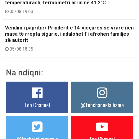
temperaturash, termometri arrin në 41.2°C
05/08 19:03
Vendim i papritur/ Prindërit e 14-vjeçares së vrarë nën
masa të rrepta sigurie, i ndalohet t’i afrohen familjes
së autorit
05/08 18:35
Na ndiqni:
Top Channel
@topchannelalbania