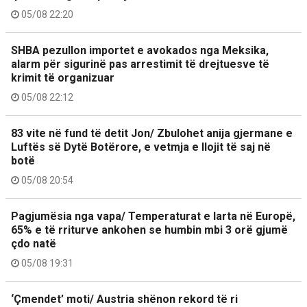
05/08 22:20
SHBA pezullon importet e avokados nga Meksika,
alarm për sigurinë pas arrestimit të drejtuesve të
krimit të organizuar
05/08 22:12
83 vite në fund të detit Jon/ Zbulohet anija gjermane e
Luftës së Dytë Botërore, e vetmja e llojit të saj në
botë
05/08 20:54
Pagjumësia nga vapa/ Temperaturat e larta në Europë,
65% e të rriturve ankohen se humbin mbi 3 orë gjumë
çdo natë
05/08 19:31
‘Çmendet’ moti/ Austria shënon rekord të ri