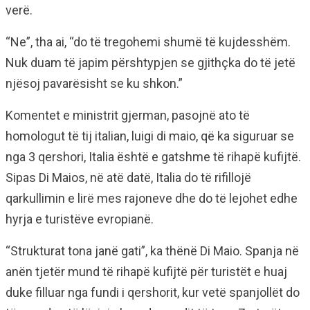
verë.
“Ne”, tha ai, “do të tregohemi shumë të kujdesshëm.
Nuk duam të japim përshtypjen se gjithçka do të jetë
njësoj pavarësisht se ku shkon.”
Komentet e ministrit gjerman, pasojnë ato të
homologut të tij italian, luigi di maio, që ka siguruar se
nga 3 qershori, Italia është e gatshme të rihapë kufijtë.
Sipas Di Maios, në atë datë, Italia do të rifillojë
qarkullimin e lirë mes rajoneve dhe do të lejohet edhe
hyrja e turistëve evropianë.
“Strukturat tona janë gati”, ka thënë Di Maio. Spanja në
anën tjetër mund të rihapë kufijtë për turistët e huaj
duke filluar nga fundi i qershorit, kur vetë spanjollët do