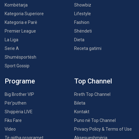
Kombëtarja
Showbiz
Kategoria Superiore
Lifestyle
Kategoria e Parë
Fashion
Premier League
Shëndeti
La Liga
Dieta
Serie A
Receta gatimi
Shumësportësh
Sport Gossip
Programe
Top Channel
Big Brother VIP
Rreth Top Channel
Për’puthen
Bileta
Shqipëria LIVE
Kontakt
Fiks Fare
Puno në Top Channel
Video
Privacy Policy & Terms of Use
Të gjitha programet
Aksesueshmëria