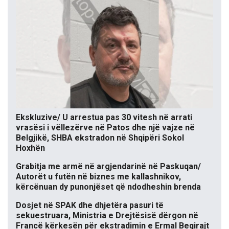
Ekskluzive/ U arrestua pas 30 vitesh në arrati
vrasësi i vëllezërve në Patos dhe një vajze në
Belgjikë, SHBA ekstradon në Shqipëri Sokol
Hoxhën
Grabitja me armë në argjendarinë në Paskuqan/
Autorët u futën në biznes me kallashnikov,
kërcënuan dy punonjëset që ndodheshin brenda
Dosjet në SPAK dhe dhjetëra pasuri të
sekuestruara, Ministria e Drejtësisë dërgon në
Francë kërkesën për ekstradimin e Ermal Beqirajt