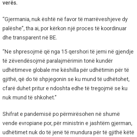
verës.
“Gjermania, nuk është në favor të marrëveshjeve dy
palëshe”, tha ai, por kërkon një proces të koordinuar
dhe transparent në BE.
“Ne shpresojmë që nga 15 qershori të jemi në gjendje
të zëvendësojmë paralajmërimin tonë kundër
udhëtimeve globale me këshilla për udhëtimin për të
gjithë, që do të shpjegonin se ku mund të udhëtohet,
cfarë duhet pritur e ndoshta edhe të tregojmë se ku
nuk mund të shkohet.”
Shifrat e pandemisë po përmirësohen në shumë
vende evropiane por, për ministrin e jashtëm gjerman,
udhëtimet nuk do të jenë të mundura për të gjithë këtë