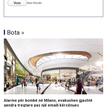
Vote
View Results
Bota »
Alarme për bombë në Milano, evakuohen gjashtë
qendra tregtare pas një emaili kërcënues