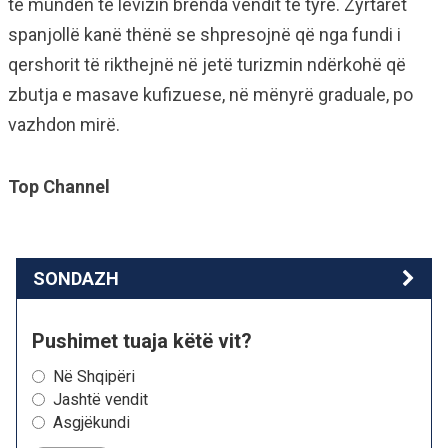
të munden të lëvizin brenda vendit të tyre. Zyrtarët
spanjollë kanë thënë se shpresojnë që nga fundi i
qershorit të rikthejnë në jetë turizmin ndërkohë që
zbutja e masave kufizuese, në mënyrë graduale, po
vazhdon mirë.
Top Channel
SONDAZH
Pushimet tuaja këtë vit?
Në Shqipëri
Jashtë vendit
Asgjëkundi