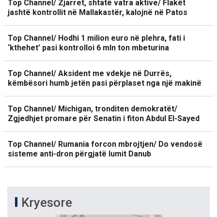
Top Channel/ Zjarret, shtatë vatra aktive/ Flakët
jashtë kontrollit në Mallakastër, kalojnë në Patos
Top Channel/ Hodhi 1 milion euro në plehra, fati i
‘kthehet’ pasi kontrolloi 6 mln ton mbeturina
Top Channel/ Aksident me vdekje në Durrës,
këmbësori humb jetën pasi përplaset nga një makinë
Top Channel/ Michigan, tronditen demokratët/
Zgjedhjet promare për Senatin i fiton Abdul El-Sayed
Top Channel/ Rumania forcon mbrojtjen/ Do vendosë
sisteme anti-dron përgjatë lumit Danub
Kryesore