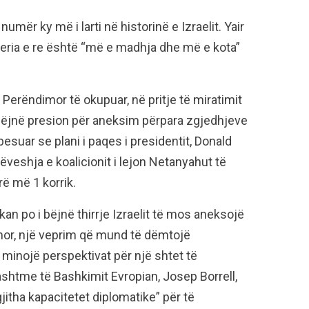
 numër ky më i larti në historinë e Izraelit. Yair
everia e re është “më e madhja dhe më e kota”
erëndimor të okupuar, në pritje të miratimit
 bëjnë presion për aneksim përpara zgjedhjeve
suar se plani i paqes i presidentit, Donald
veshja e koalicionit i lejon Netanyahut të
ë më 1 korrik.
n po i bëjnë thirrje Izraelit të mos aneksojë
or, një veprim që mund të dëmtojë
minojë perspektivat për një shtet të
jashtme të Bashkimit Evropian, Josep Borrell,
jitha kapacitetet diplomatike” për të