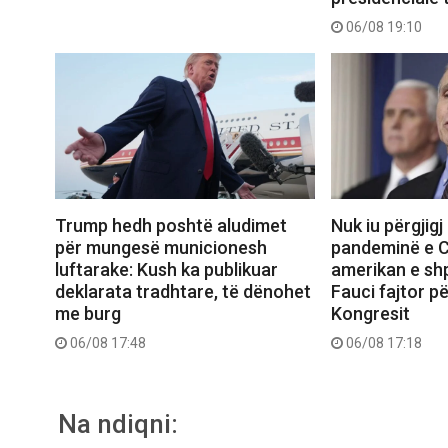
06/08 19:10
Trump hedh poshtë aludimet
Nuk iu përgjigj
për mungesë municionesh
pandeminë e C
luftarake: Kush ka publikuar
amerikan e sh
deklarata tradhtare, të dënohet
Fauci fajtor pë
me burg
Kongresit
06/08 17:48
06/08 17:18
Na ndiqni: