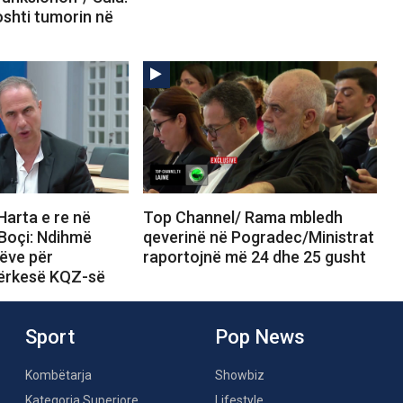
oshti tumorin në
Harta e re në
Top Channel/ Rama mbledh
Boçi: Ndihmë
qeverinë në Pogradec/Ministrat
ëve për
raportojnë më 24 dhe 25 gusht
ërkesë KQZ-së
Sport
Pop News
Kombëtarja
Showbiz
Kategoria Superiore
Lifestyle