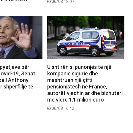
06/08 18:07
 pyetjeve për
U shtirën si punonjës të një
ovid-19, Senati
kompanie sigurie dhe
pall Anthony
mashtruan një çifti
r shpërfillje të
pensionistësh në Francë,
autorët vjedhin ar dhe bizhuteri
me vlerë 1.1 milion euro
06/08 16:42