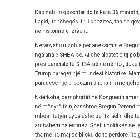
Kabineti i ri qeveritar do të ketë 36 ministri,
Lapid, udhëheqësi i ri i opozitës, tha se q
në historinë e Izraelit.
Netanyahu u zotua për aneksimin e Bregut P
nga ana e SHBA-së. Ai dhe aleatët e tij po
presidenciale të SHBA-së në nëntor, duke be
Trump paraqet një mundësi historike. Marrë
paraqesë një propozim aneksimi menjëher
Ndërkohë, demokratët në Kongresin amerika
në mënyrë të njëanshme Bregun Perëndim
mbështetjen dypalëshe për Izraelin dhe të 
ardhshëm palestinez. Shefi i politikës së 
tha më 15 maj se blloku do të përdorë “të g