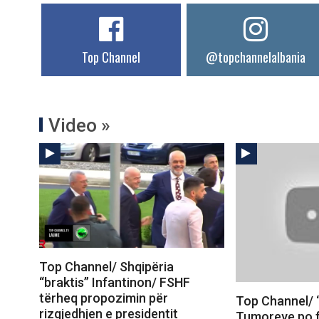
Top Channel
@topchannelalbania
Video »
Top Channel/ Shqipëria
“braktis” Infantinon/ FSHF
tërheq propozimin për
Top Channel/ “I
rizgjedhjen e presidentit
Tumoreve po f