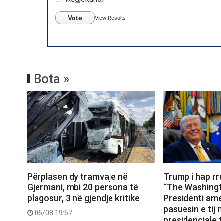
Vote
View Results
Bota »
Përplasen dy tramvaje në
Trump i hap r
Gjermani, mbi 20 persona të
“The Washingt
plagosur, 3 në gjendje kritike
Presidenti ame
pasuesin e tij
06/08 19:57
presidenciale t