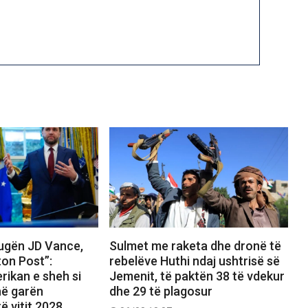
rugën JD Vance,
Sulmet me raketa dhe dronë të
on Post”:
rebelëve Huthi ndaj ushtrisë së
rikan e sheh si
Jemenit, të paktën 38 të vdekur
 në garën
dhe 29 të plagosur
ë vitit 2028