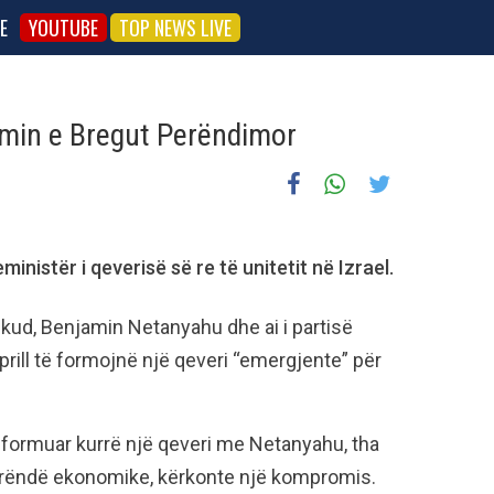
E
YOUTUBE
TOP NEWS LIVE
min e Bregut Perëndimor
nistër i qeverisë së re të unitetit në Izrael.
ikud, Benjamin Netanyahu dhe ai i partisë
prill të formojnë një qeveri “emergjente” për
os formuar kurrë një qeveri me Netanyahu, tha
 e rëndë ekonomike, kërkonte një kompromis.