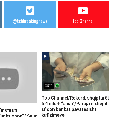
@tchbreakingnews
Top Channel
Top Channel/Rekord, shqiptarët
5.4 mld € “cash”/Paraja e xhepit
sfidon bankat pavarësisht
nstituti i
kufizimeve
unksionon”/ Sala: