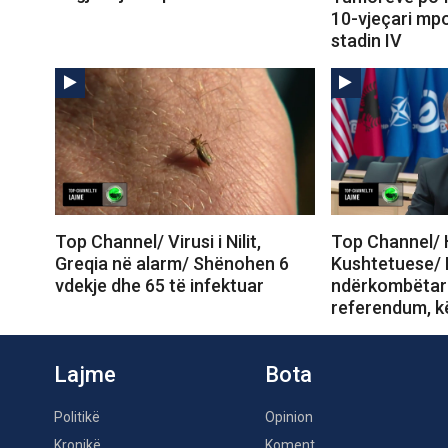
10-vjeçari mp
stadin IV
Top Channel/ Virusi i Nilit,
Top Channel/ 
Greqia në alarm/ Shënohen 6
Kushtetuese/ 
vdekje dhe 65 të infektuar
ndërkombëtar
referendum, k
Lajme
Bota
Politikë
Opinion
Kronikë
Koment