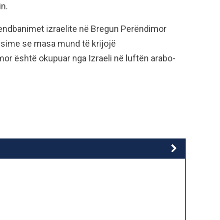
in.
vendbanimet izraelite në Bregun Perëndimor
ësime se masa mund të krijojë
r është okupuar nga Izraeli në luftën arabo-