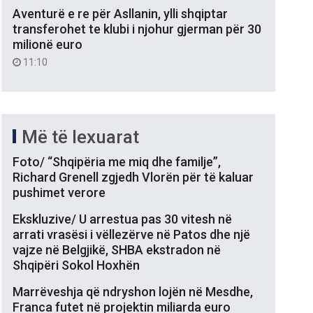
Aventurë e re për Asllanin, ylli shqiptar
transferohet te klubi i njohur gjerman për 30
milionë euro
11:10
Më të lexuarat
Foto/ “Shqipëria me miq dhe familje”,
Richard Grenell zgjedh Vlorën për të kaluar
pushimet verore
Ekskluzive/ U arrestua pas 30 vitesh në
arrati vrasësi i vëllezërve në Patos dhe një
vajze në Belgjikë, SHBA ekstradon në
Shqipëri Sokol Hoxhën
Marrëveshja që ndryshon lojën në Mesdhe,
Franca futet në projektin miliarda euro