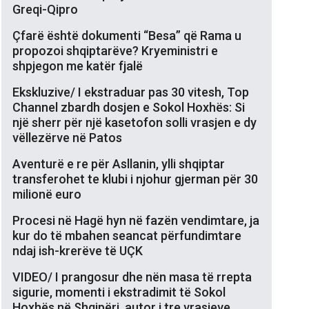
Greqi-Qipro
Çfarë është dokumenti “Besa” që Rama u
propozoi shqiptarëve? Kryeministri e
shpjegon me katër fjalë
Ekskluzive/ I ekstraduar pas 30 vitesh, Top
Channel zbardh dosjen e Sokol Hoxhës: Si
një sherr për një kasetofon solli vrasjen e dy
vëllezërve në Patos
Aventurë e re për Asllanin, ylli shqiptar
transferohet te klubi i njohur gjerman për 30
milionë euro
Procesi në Hagë hyn në fazën vendimtare, ja
kur do të mbahen seancat përfundimtare
ndaj ish-krerëve të UÇK
VIDEO/ I prangosur dhe nën masa të rrepta
sigurie, momenti i ekstradimit të Sokol
Hoxhës në Shqipëri, autor i tre vrasjeve