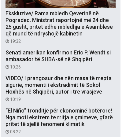
Ekskluzive/ Rama mbledh Qeverinë në
Pogradec. Ministrat raportojnë më 24 dhe
25 gusht, pritet edhe mbledhja e Asamblesë
që mund të ndryshojë kabinetin
19:32
Senati amerikan konfirmon Eric P. Wendt si
ambasador të SHBA-së në Shqipëri
10:26
VIDEO/ I prangosur dhe nën masa të rrepta
sigurie, momenti i ekstradimit të Sokol
Hoxhës në Shqipëri, autor i tre vrasjeve
10:19
“El Niño” tronditje për ekonominë botërore!
Nga moti ekstrem te rritja e çmimeve, çfarë
pritet të sjellë fenomeni klimatik
08:22