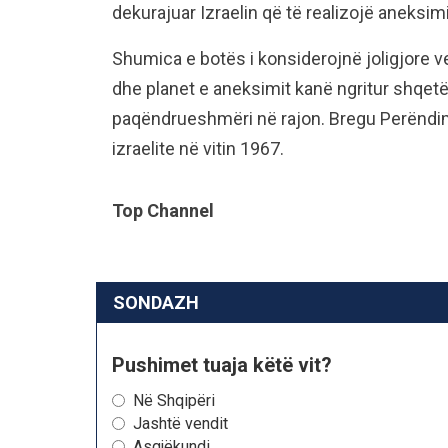
dekurajuar Izraelin që të realizojë aneksim
Shumica e botës i konsiderojnë joligjore 
dhe planet e aneksimit kanë ngritur shqet
paqëndrueshmëri në rajon. Bregu Perëndimo
izraelite në vitin 1967.
Top Channel
SONDAZH
Pushimet tuaja këtë vit?
Në Shqipëri
Jashtë vendit
Asgjëkundi