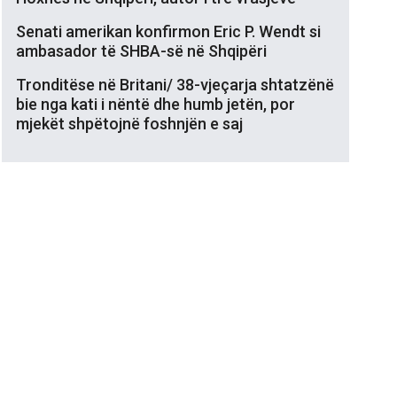
Senati amerikan konfirmon Eric P. Wendt si
ambasador të SHBA-së në Shqipëri
Tronditëse në Britani/ 38-vjeçarja shtatzënë
bie nga kati i nëntë dhe humb jetën, por
mjekët shpëtojnë foshnjën e saj