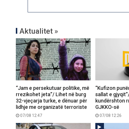
Aktualitet »
“Jam e persekutuar politike, më
“Kufizon punë
rrezikohet jeta”/ Lihet në burg
sallat e gjyqit
32-vjeçarja turke, e dënuar për
kundërshton rr
lidhje me organizatë terroriste
GJKKO-së
07/08 12:47
07/08 12:26