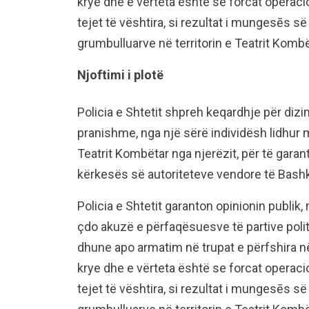
krye dhe e vërteta është se forcat operaci
tejet të vështira, si rezultat i mungesēs së
grumbulluarve në territorin e Teatrit Kombë
Njoftimi i plotë
Policia e Shtetit shpreh keqardhje për di
pranishme, nga një sërë individësh lidhur
Teatrit Kombëtar nga njerëzit, për të garan
kërkesës së autoriteteve vendore të Bashk
Policia e Shtetit garanton opinionin publik,
çdo akuzë e përfaqësuesve të partive politi
dhune apo armatim në trupat e përfshira në
krye dhe e vërteta është se forcat operaci
tejet të vështira, si rezultat i mungesēs së