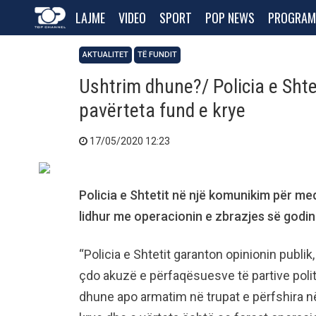
LAJME
VIDEO
SPORT
POP NEWS
PROGRAM
AKTUALITET
TË FUNDIT
Ushtrim dhune?/ Policia e Shte
pavërteta fund e krye
17/05/2020 12:23
Policia e Shtetit në një komunikim për m
lidhur me operacionin e zbrazjes së godi
“Policia e Shtetit garanton opinionin publik
çdo akuzë e përfaqësuesve të partive politi
dhune apo armatim në trupat e përfshira në