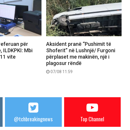
referuan për
Aksident pranë “Pushimit të
e, ILDKPKI: Mbi
Shoferit” në Lushnjë/ Furgoni
11 vite
përplaset me makinën, një i
plagosur rëndë
07/08 11:59
@tchbreakingnews
Top Channel