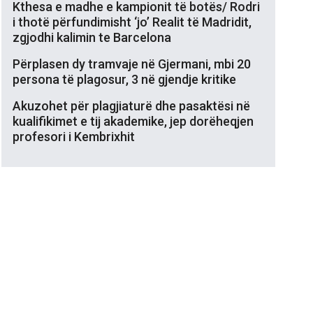
Kthesa e madhe e kampionit të botës/ Rodri
i thotë përfundimisht ‘jo’ Realit të Madridit,
zgjodhi kalimin te Barcelona
Përplasen dy tramvaje në Gjermani, mbi 20
persona të plagosur, 3 në gjendje kritike
Akuzohet për plagjiaturë dhe pasaktësi në
kualifikimet e tij akademike, jep dorëheqjen
profesori i Kembrixhit