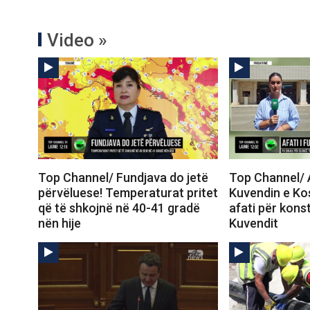
Video »
Top Channel/ Fundjava do jetë
Top Channel/ A
përvëluese! Temperaturat pritet
Kuvendin e Ko
që të shkojnë në 40-41 gradë
afati për konst
nën hije
Kuvendit