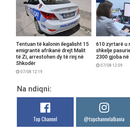
Tentuan të kalonin ilegalisht 15
610 zyrtarë u 
emigrantë afrikanë drejt Malit
shkelje pasuri
të Zi, arrestohen dy të rinj në
2300 gjoba në 
Shkodër
07/08 12:09
07/08 12:19
Na ndiqni:
Top Channel
@topchannelalbania