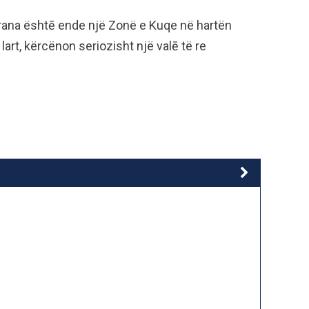
 Tirana ështē ende një Zonë e Kuqe në hartën
lart, kërcënon seriozisht një valē të re