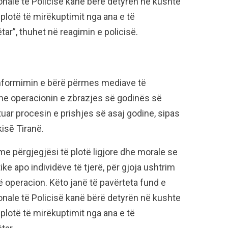
onale të Policisë kanë bërë detyrën në kushte
 plotë të mirëkuptimit nga ana e të
tar”, thuhet në reagimin e policisë.
zinformimin e bërë përmes mediave të
 me operacionin e zbrazjes së godinës së
tuar procesin e prishjes së asaj godine, sipas
isē Tiranë.
 me përgjegjësi të plotë ligjore dhe morale se
ke apo individëve të tjerë, për gjoja ushtrim
 operacion. Këto janë të pavërteta fund e
onale të Policisë kanë bërë detyrën në kushte
 plotë të mirëkuptimit nga ana e të