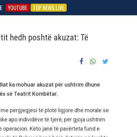
E
YOUTUBE
TOP NEWS LIVE
tit hedh poshtë akuzat: Të
ediat ka mohuar akuzat për ushtrim dhune
nës së Teatrit Kombëtar.
, me përgjegjësi të plotë ligjore dhe morale se
ke apo individëve të tjerë, për gjoja ushtrim
 operacion. Këto janë të pavërteta fund e