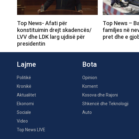
Top News- Afati për
Top News – Bash
konstituimin drejt skadencës/
familjes në nev
LVV dhe LDK larg ujdisë për
pret dhe e gjob
presidentin
Lajme
Bota
Politikë
Opinion
Kronikë
Koment
Aktualitet
Kosova dhe Rajoni
Ekonomi
Shkencë dhe Teknologji
Sociale
Auto
Video
Top News LIVE