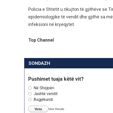
Policia e Shtetit u rikujton të gjithëve se
epidemiologjike të vendit dhe gjithë sa më 
infeksioni në kryeqytet.
Top Channel
SONDAZH
Pushimet tuaja këtë vit?
Në Shqipëri
Jashtë vendit
Asgjëkundi
Vote
View Results