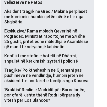
vëllezërve në Patos
Aksident tragjik në Greqi/ Makina përplaset
me kamionin, humbin jetën nënë e bir nga
Shqipëria
Ekskluzive/ Rama mbledh Qeverinë në
Pogradec. Ministrat raportojnë më 24 dhe
25 gusht, pritet edhe mbledhja e Asamblesë
që mund të ndryshojë kabinetin
Konflikt me stafin e hotelit në Dhërmi,
shpallet në kërkim ish-zyrtari i policisë
Tragjike/ Po ktheheshin në Gjermani pas
pushimeve në vendlindje, humbin jetën në
aksident tre anëtarët e familjes nga Kosova
‘Braktisi’ Realin e Madridit për Barcelonën,
por çfarë kishte thënë Rodri përpara dy
vitesh për Los Blancos?