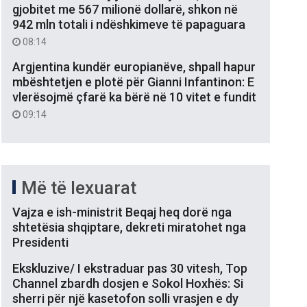
gjobitet me 567 milionë dollarë, shkon në
942 mln totali i ndëshkimeve të papaguara
08:14
Argjentina kundër europianëve, shpall hapur
mbështetjen e plotë për Gianni Infantinon: E
vlerësojmë çfarë ka bërë në 10 vitet e fundit
09:14
Më të lexuarat
Vajza e ish-ministrit Beqaj heq dorë nga
shtetësia shqiptare, dekreti miratohet nga
Presidenti
Ekskluzive/ I ekstraduar pas 30 vitesh, Top
Channel zbardh dosjen e Sokol Hoxhës: Si
sherri për një kasetofon solli vrasjen e dy