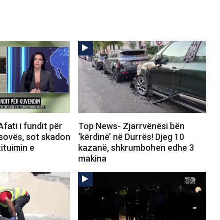
fati i fundit për
Top News- Zjarrvënësi bën
sovës, sot skadon
‘kërdinë’ në Durrës! Djeg 10
ituimin e
kazanë, shkrumbohen edhe 3
makina