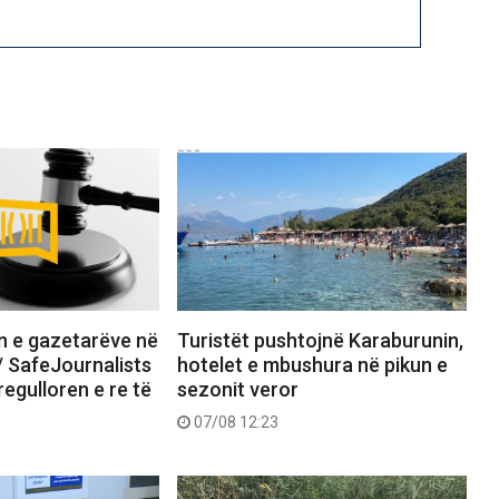
n e gazetarëve në
Turistët pushtojnë Karaburunin,
”/ SafeJournalists
hotelet e mbushura në pikun e
egulloren e re të
sezonit veror
07/08 12:23