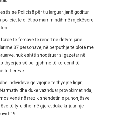
tar.
sës së Policisë për t’u larguar, janë goditur
 policie, të cilët po marrim ndihmë mjekësore
etën.
orcë të forcave të rendit në detyrë janë
klarime 37 personave, në përputhje të plotë me
ruarve, nuk është shoqëruar si gazetar në
as thyerjes së paligjshme të kordonit të
ē të tjerēve.
dhe individëve që vijojnë të thyejnë ligjin,
it Narmativ dhe duke vazhduar provokimet ndaj
tê mos vënë në rrezik shëndetin e punonjësve
rēve të tyre dhe më gjerë, duke krijuar një
Covid-19.