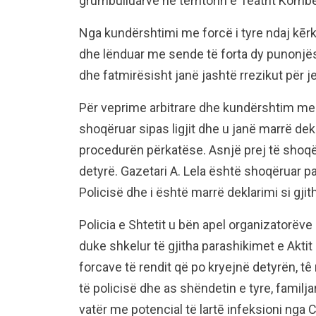
grumbulluarve në territorin e Teatrit Kombë
Nga kundërshtimi me forcë i tyre ndaj kērke
dhe lënduar me sende të forta dy punonjës
dhe fatmirësisht janë jashtë rrezikut për j
Për veprime arbitrare dhe kundërshtim me f
shoqëruar sipas ligjit dhe u janë marrë de
procedurën përkatëse. Asnjë prej të shoqë
detyrë. Gazetari A. Lela është shoqëruar p
Policisë dhe i është marrë deklarimi si gjith
Policia e Shtetit u bën apel organizatorëve 
duke shkelur të gjitha parashikimet e Akt
forcave të rendit që po kryejnë detyrën, 
të policisë dhe as shëndetin e tyre, familja
vatër me potencial të lartē infeksioni nga 