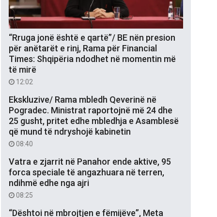
“Rruga jonë është e qartë”/ BE nën presion
për anëtarët e rinj, Rama për Financial
Times: Shqipëria ndodhet në momentin më
të mirë
12:02
Ekskluzive/ Rama mbledh Qeverinë në
Pogradec. Ministrat raportojnë më 24 dhe
25 gusht, pritet edhe mbledhja e Asamblesë
që mund të ndryshojë kabinetin
08:40
Vatra e zjarrit në Panahor ende aktive, 95
forca speciale të angazhuara në terren,
ndihmë edhe nga ajri
08:25
“Dështoi në mbrojtjen e fëmijëve”, Meta