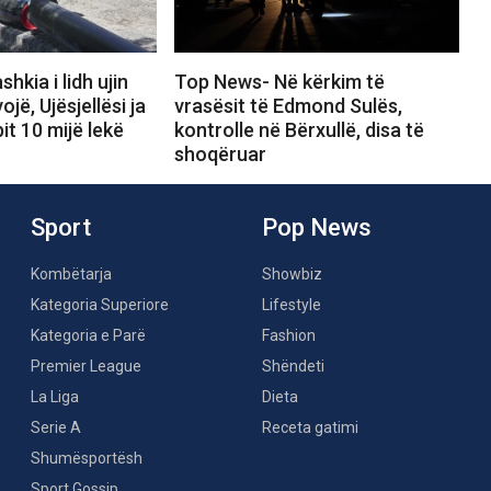
kia i lidh ujin
Top News- Në kërkim të
ojë, Ujësjellësi ja
vrasësit të Edmond Sulës,
it 10 mijë lekë
kontrolle në Bërxullë, disa të
shoqëruar
Sport
Pop News
Kombëtarja
Showbiz
Kategoria Superiore
Lifestyle
Kategoria e Parë
Fashion
Premier League
Shëndeti
La Liga
Dieta
Serie A
Receta gatimi
Shumësportësh
Sport Gossip