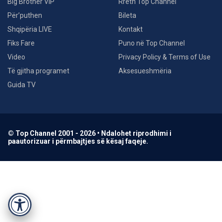
Big Brother VIP
Rreth Top Channel
Për’puthen
Bileta
Shqipëria LIVE
Kontakt
Fiks Fare
Puno në Top Channel
Video
Privacy Policy & Terms of Use
Të gjitha programet
Aksesueshmëria
Guida TV
© Top Channel 2001 - 2026 • Ndalohet riprodhimi i
paautorizuar i përmbajtjes së kësaj faqeje.
Accessibility