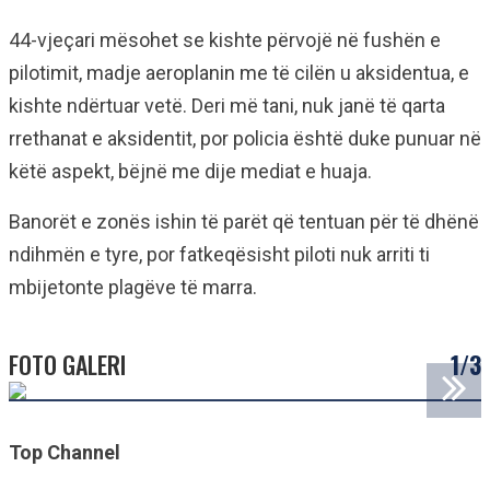
44-vjeçari mësohet se kishte përvojë në fushën e
pilotimit, madje aeroplanin me të cilën u aksidentua, e
kishte ndërtuar vetë. Deri më tani, nuk janë të qarta
rrethanat e aksidentit, por policia është duke punuar në
këtë aspekt, bëjnë me dije mediat e huaja.
Banorët e zonës ishin të parët që tentuan për të dhënë
ndihmën e tyre, por fatkeqësisht piloti nuk arriti ti
mbijetonte plagëve të marra.
FOTO GALERI
1/3
Top Channel