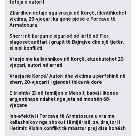
fotoja e autorit
Zbardhen detaje nga vrasja në Korçë, identifikohet
viktima, 20-vjeçari ka qenë pjesë e Forcave të
Armatosura
Sherri në burgun e sigurisë së lartë në Fier,
plagoset anëtari i grupit të Bajrajve dhe një tjetër,
si nisi konflikti
Vrasje me kallashnikov në Korçë, ekzekutohet 20-
vjeçari, autori në arrati
Vrasja në Korçë/ Autori dhe viktima u përfshinë në
sherr, 20-vjeçarit i gjendet thika në dorë
E trishtë/ Zi në familjen e Messit, babai i ikones
argjentinase ndahet nga jeta në moshën 68-
vjeçare
Ish-efektivi i Forcave të Armatosura u vra me
kallashnikov nga shoku i fëmijërisë, zv. drejtori i
Hetimit: Kishin konflikt të mbartur prej disa kohësh