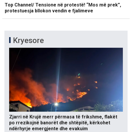
Top Channel/ Tensione në protestë! “Mos më prek”,
protestuesja bllokon vendin e fjalimeve
Kryesore
Zjarri në Krujë merr përmasa të frikshme, flakët
po rrezikojnë banorët dhe shtëpitë, kërkohet
ndërhyrje emergjente dhe evakuim