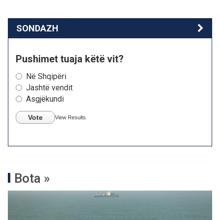
SONDAZH
Pushimet tuaja këtë vit?
Në Shqipëri
Jashtë vendit
Asgjëkundi
Vote
View Results
Bota »