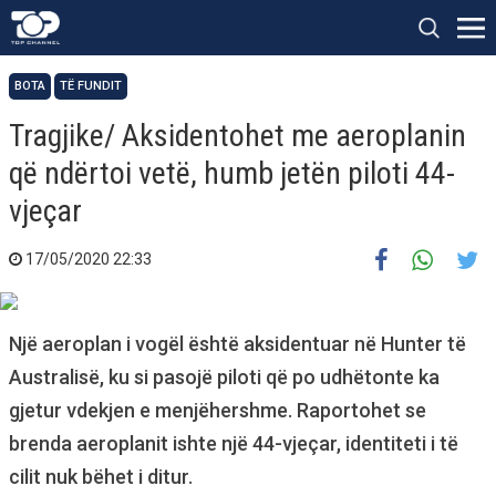
BOTA
TË FUNDIT
Tragjike/ Aksidentohet me aeroplanin
që ndërtoi vetë, humb jetën piloti 44-
vjeçar
17/05/2020 22:33
Një aeroplan i vogël është aksidentuar në Hunter të
Australisë, ku si pasojë piloti që po udhëtonte ka
gjetur vdekjen e menjëhershme. Raportohet se
brenda aeroplanit ishte një 44-vjeçar, identiteti i të
cilit nuk bëhet i ditur.