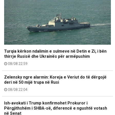
Turqia kërkon ndalimin e sulmeve në Detin e Zi, i bën
thirrje Rusisë dhe Ukrainës për armëpushim
08/08 22:59
Zelensky ngre alarmin: Koreja e Veriut do të dërgojë
deri në 50 mijë trupa në Rusi
08/08 22:04
Ish-avokati i Trump konfirmohet Prokuror i
Përgjithshëm i SHBA-së, diferencë e ngushtë votash
në Senat