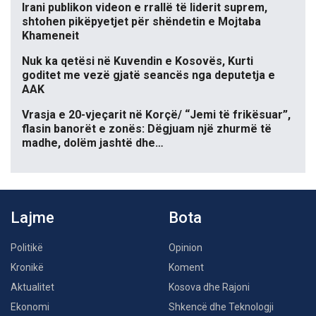
Irani publikon videon e rrallë të liderit suprem,
shtohen pikëpyetjet për shëndetin e Mojtaba
Khameneit
Nuk ka qetësi në Kuvendin e Kosovës, Kurti
goditet me vezë gjatë seancës nga deputetja e
AAK
Vrasja e 20-vjeçarit në Korçë/ “Jemi të frikësuar”,
flasin banorët e zonës: Dëgjuam një zhurmë të
madhe, dolëm jashtë dhe…
Lajme
Bota
Politikë
Opinion
Kronikë
Koment
Aktualitet
Kosova dhe Rajoni
Ekonomi
Shkencë dhe Teknologji