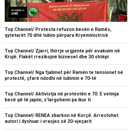
Top Channel/ Protesta refuzon besën e Ramës,
qytetarët 70 ditë tubim përpara Kryeministrisë
Top Channel/ Zjarri, thirrje urgjente për evakuim në
Krujë. Flakët rrezikojnë bizneset dhe 30 shtëpi
Top Channel/ Nga fjalimet për Ramën te tensionet në
protestë, çfarë ndodhi në tubimin e 70-të
Top Channel/ Aktivistja në protestën e 70: E vetmja
besë që të japim, s’largohemi pa ikur ti
Top Channel/ RENEA zbarkon në Korçë. Arrestohet
autori i dyshuar i vrasjes së 20-vjeçarit