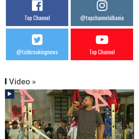
Top Channel
@topchannelalbania
@tchbreakingnews
Top Channel
Video »