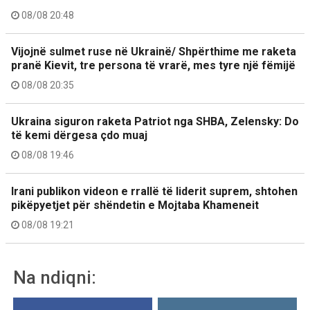
08/08 20:48
Vijojnë sulmet ruse në Ukrainë/ Shpërthime me raketa
pranë Kievit, tre persona të vrarë, mes tyre një fëmijë
08/08 20:35
Ukraina siguron raketa Patriot nga SHBA, Zelensky: Do
të kemi dërgesa çdo muaj
08/08 19:46
Irani publikon videon e rrallë të liderit suprem, shtohen
pikëpyetjet për shëndetin e Mojtaba Khameneit
08/08 19:21
Na ndiqni: