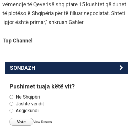
vëmendje të Qeverisë shqiptare 15 kushtet që duhet
të plotësojë Shqipëria për të filluar negociatat. Shteti
ligjor është primar,” shkruan Gahler.
Top Channel
SONDAZH
Pushimet tuaja këtë vit?
Në Shqipëri
Jashtë vendit
Asgjëkundi
Vote
View Results