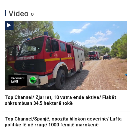
Video »
Top Channel/ Zjarret, 10 vatra ende aktive/ Flakët
shkrumbuan 34.5 hektarë tokë
Top Channel/Spanjë, opozita bllokon qeverinë/ Lufta
politike lë në rrugë 1000 fëmijë marokenë