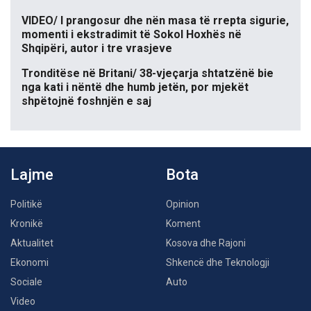
VIDEO/ I prangosur dhe nën masa të rrepta sigurie,
momenti i ekstradimit të Sokol Hoxhës në
Shqipëri, autor i tre vrasjeve
Tronditëse në Britani/ 38-vjeçarja shtatzënë bie
nga kati i nëntë dhe humb jetën, por mjekët
shpëtojnë foshnjën e saj
Lajme
Bota
Politikë
Opinion
Kronikë
Koment
Aktualitet
Kosova dhe Rajoni
Ekonomi
Shkencë dhe Teknologji
Sociale
Auto
Video