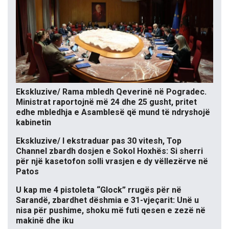
Ekskluzive/ Rama mbledh Qeverinë në Pogradec.
Ministrat raportojnë më 24 dhe 25 gusht, pritet
edhe mbledhja e Asamblesë që mund të ndryshojë
kabinetin
Ekskluzive/ I ekstraduar pas 30 vitesh, Top
Channel zbardh dosjen e Sokol Hoxhës: Si sherri
për një kasetofon solli vrasjen e dy vëllezërve në
Patos
U kap me 4 pistoleta “Glock” rrugës për në
Sarandë, zbardhet dëshmia e 31-vjeçarit: Unë u
nisa për pushime, shoku më futi qesen e zezë në
makinë dhe iku