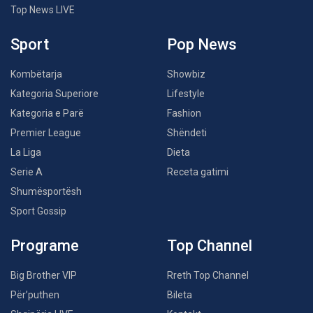
Top News LIVE
Sport
Pop News
Kombëtarja
Showbiz
Kategoria Superiore
Lifestyle
Kategoria e Parë
Fashion
Premier League
Shëndeti
La Liga
Dieta
Serie A
Receta gatimi
Shumësportësh
Sport Gossip
Programe
Top Channel
Big Brother VIP
Rreth Top Channel
Për’puthen
Bileta