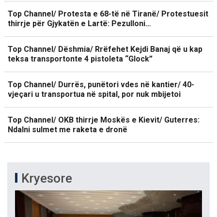
Top Channel/ Protesta e 68-të në Tiranë/ Protestuesit
thirrje për Gjykatën e Lartë: Pezulloni…
Top Channel/ Dëshmia/ Rrëfehet Kejdi Banaj që u kap
teksa transportonte 4 pistoleta “Glock”
Top Channel/ Durrës, punëtori vdes në kantier/ 40-
vjeçari u transportua në spital, por nuk mbijetoi
Top Channel/ OKB thirrje Moskës e Kievit/ Guterres:
Ndalni sulmet me raketa e dronë
Kryesore