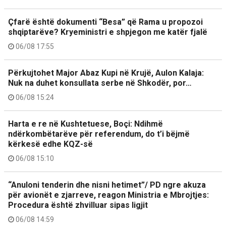
Çfarë është dokumenti “Besa” që Rama u propozoi
shqiptarëve? Kryeministri e shpjegon me katër fjalë
06/08 17:55
Përkujtohet Major Abaz Kupi në Krujë, Aulon Kalaja:
Nuk na duhet konsullata serbe në Shkodër, por…
06/08 15:24
Harta e re në Kushtetuese, Boçi: Ndihmë
ndërkombëtarëve për referendum, do t’i bëjmë
kërkesë edhe KQZ-së
06/08 15:10
“Anuloni tenderin dhe nisni hetimet”/ PD ngre akuza
për avionët e zjarreve, reagon Ministria e Mbrojtjes:
Procedura është zhvilluar sipas ligjit
06/08 14:59