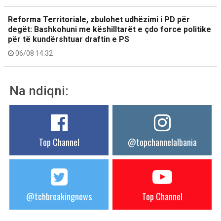
Reforma Territoriale, zbulohet udhëzimi i PD për
degët: Bashkohuni me këshilltarët e çdo force politike
për të kundërshtuar draftin e PS
06/08 14:32
Na ndiqni:
Top Channel
@topchannelalbania
@tchbreakingnews
Top Channel