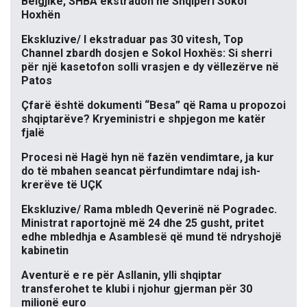
Belgjikë, SHBA ekstradon në Shqipëri Sokol
Hoxhën
Ekskluzive/ I ekstraduar pas 30 vitesh, Top
Channel zbardh dosjen e Sokol Hoxhës: Si sherri
për një kasetofon solli vrasjen e dy vëllezërve në
Patos
Çfarë është dokumenti “Besa” që Rama u propozoi
shqiptarëve? Kryeministri e shpjegon me katër
fjalë
Procesi në Hagë hyn në fazën vendimtare, ja kur
do të mbahen seancat përfundimtare ndaj ish-
krerëve të UÇK
Ekskluzive/ Rama mbledh Qeverinë në Pogradec.
Ministrat raportojnë më 24 dhe 25 gusht, pritet
edhe mbledhja e Asamblesë që mund të ndryshojë
kabinetin
Aventurë e re për Asllanin, ylli shqiptar
transferohet te klubi i njohur gjerman për 30
milionë euro