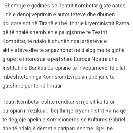
“Shembje e godinës së Teatrit Kombëtar gjatë natës.
Unë e dënoj veprimin e autoriteteve dhe dhunën
policore sot në Tiranë e i bëj thirrje kryeministrit Rama
që të ndalë shembjen e paligjshme të Teatrit
Kombëtar, të ndalojë dhunën ndaj artistëve e
aktivistëve dhe të angazhohet në dialog me të gjithë
grupet e interesuara përfshirë Europa Nostra dhe
Institutin e Bankës Europiane të Investimeve, të cilat
mbështeten nga Komisioni Evropian dhe janë të
gatshme për të ndihmuar.
Teatri Kombëtar është renditur si një sit kulturor
europian i rrezikuar.I bëj thirrje kryeministrit Rama që
të dëgjojë apelin e Komisioneres së Kulturës Gabriel
dhe të ndalojë dëmet e pariparueshme. Sjell në