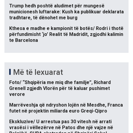
Trump hedh poshtë aludimet për mungesë
municionesh luftarake: Kush ka publikuar deklarata
tradhtare, të dënohet me burg
Kthesa e madhe e kampionit të botës/ Rodri i thotë
përfundimisht ‘jo’ Realit të Madridit, zgjodhi kalimin
te Barcelona
Më të lexuarat
Foto/ “Shqipëria me miq dhe familje”, Richard
Grenell zgjedh Vlorën për të kaluar pushimet
verore
Marrëveshja që ndryshon lojën në Mesdhe, Franca
futet në projektin miliarda euro Greqi-Qipro
Ekskluzive/ U arrestua pas 30 vitesh në arrati
vrasësi i vëllezërve në Patos dhe një vajze në