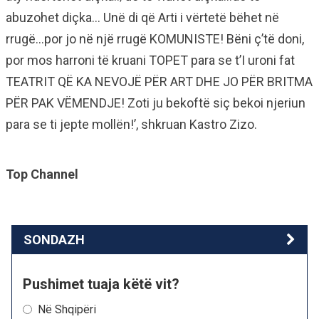
abuzohet diçka… Unë di që Arti i vërtetë bëhet në
rrugë…por jo në një rrugë KOMUNISTE! Bëni ç’të doni,
por mos harroni të kruani TOPET para se t’I uroni fat
TEATRIT QË KA NEVOJË PËR ART DHE JO PËR BRITMA
PËR PAK VËMENDJE! Zoti ju bekoftë siç bekoi njeriun
para se ti jepte mollën!’, shkruan Kastro Zizo.
Top Channel
SONDAZH
Pushimet tuaja këtë vit?
Në Shqipëri