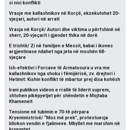
si nisi konflikti
Vrasje me kallashnikov në Korçë, ekzekutohet 20-
vjeçari, autori në arrati
Vrasja në Korçë/ Autori dhe viktima u përfshinë në
sherr, 20-vjeçarit i gjendet thika në dorë
E trishtë/ Zi në familjen e Messit, babai i ikones
argjentinase ndahet nga jeta në moshën 68-
vjeçare
Ish-efektivi i Forcave të Armatosura u vra me
kallashnikov nga shoku i fëmijërisë, zv. drejtori i
Hetimit: Kishin konflikt të mbartur prej disa kohësh
Irani publikon videon e rrallë të liderit suprem,
shtohen pikëpyetjet për shëndetin e Mojtaba
Khameneit
Tensione në tubimin e 70-të përpara
Kryeministrisë/ “Mos më prek”, protestuesja
bllokon vendin e fjalimeve. Mbyllet me marshim në
kryeqytet