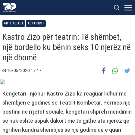
AKTUALITET
TË FUNDIT
Kastro Zizo për teatrin: Të shëmbet,
një bordello ku bënin seks 10 njerëz në
një dhomë
16/05/2020 17:47
Këngëtari i njohur Kastro Zizo ka reaguar lidhur me
shembjen e godinës së Teatrit Kombëtar. Përmes një
postimi në rrjetet sociale, këngëtari shpreh mendimin
se nuk është aspak dakort me të gjithë ata njerëz që
ngrihen kundra shembjes së një godine që e quan