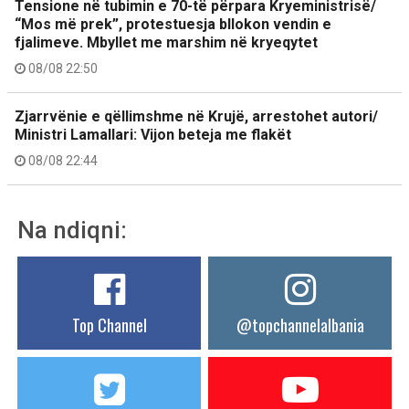
Tensione në tubimin e 70-të përpara Kryeministrisë/
“Mos më prek”, protestuesja bllokon vendin e
fjalimeve. Mbyllet me marshim në kryeqytet
08/08 22:50
Zjarrvënie e qëllimshme në Krujë, arrestohet autori/
Ministri Lamallari: Vijon beteja me flakët
08/08 22:44
Na ndiqni:
Top Channel
@topchannelalbania