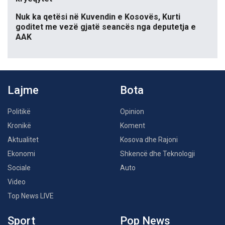
Nuk ka qetësi në Kuvendin e Kosovës, Kurti
goditet me vezë gjatë seancës nga deputetja e
AAK
Lajme
Bota
Politikë
Opinion
Kronikë
Koment
Aktualitet
Kosova dhe Rajoni
Ekonomi
Shkencë dhe Teknologji
Sociale
Auto
Video
Top News LIVE
Sport
Pop News