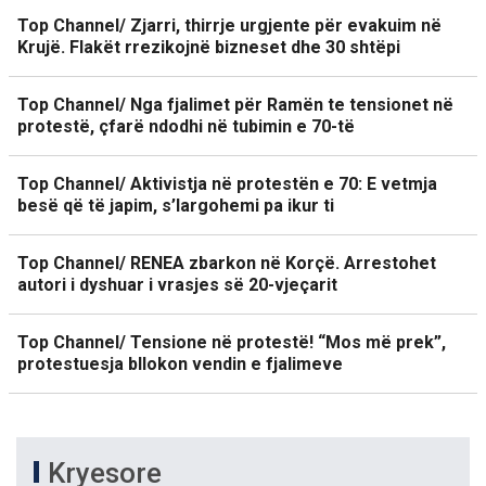
Top Channel/ Zjarri, thirrje urgjente për evakuim në
Krujë. Flakët rrezikojnë bizneset dhe 30 shtëpi
Top Channel/ Nga fjalimet për Ramën te tensionet në
protestë, çfarë ndodhi në tubimin e 70-të
Top Channel/ Aktivistja në protestën e 70: E vetmja
besë që të japim, s’largohemi pa ikur ti
Top Channel/ RENEA zbarkon në Korçë. Arrestohet
autori i dyshuar i vrasjes së 20-vjeçarit
Top Channel/ Tensione në protestë! “Mos më prek”,
protestuesja bllokon vendin e fjalimeve
Kryesore