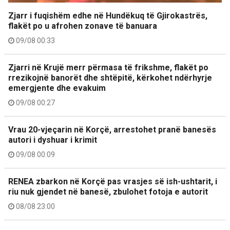
Zjarr i fuqishëm edhe në Hundëkuq të Gjirokastrës,
flakët po u afrohen zonave të banuara
09/08 00:33
Zjarri në Krujë merr përmasa të frikshme, flakët po
rrezikojnë banorët dhe shtëpitë, kërkohet ndërhyrje
emergjente dhe evakuim
09/08 00:27
Vrau 20-vjeçarin në Korçë, arrestohet pranë banesës
autori i dyshuar i krimit
09/08 00:09
RENEA zbarkon në Korçë pas vrasjes së ish-ushtarit, i
riu nuk gjendet në banesë, zbulohet fotoja e autorit
08/08 23:00