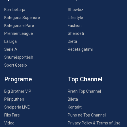
Kombëtarja
Showbiz
Kategoria Superiore
Lifestyle
Kategoria e Parë
Fashion
Premier League
Shëndeti
La Liga
Dieta
Serie A
Receta gatimi
Shumësportësh
Sport Gossip
Programe
Top Channel
Big Brother VIP
Rreth Top Channel
Për’puthen
Bileta
Shqipëria LIVE
Kontakt
Fiks Fare
Puno në Top Channel
Video
Privacy Policy & Terms of Use