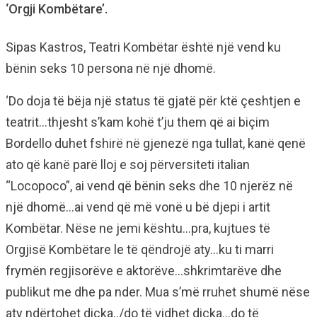
‘Orgji Kombëtare’.
Sipas Kastros, Teatri Kombëtar është një vend ku
bënin seks 10 persona në një dhomë.
‘Do doja të bëja një status të gjatë për ktë çeshtjen e
teatrit…thjesht s’kam kohë t’ju them që ai biçim
Bordello duhet fshirë në gjenezë nga tullat, kanë qenë
ato që kanë parë lloj e soj përversiteti italian
“Locopoco”, ai vend që bënin seks dhe 10 njerëz në
një dhomë…ai vend që më vonë u bë djepi i artit
Kombëtar. Nëse ne jemi kështu…pra, kujtues të
Orgjisë Kombëtare le të qëndrojë aty…ku ti marri
frymën regjisorëve e aktorëve…shkrimtarëve dhe
publikut me dhe pa nder. Mua s’më rruhet shumë nëse
aty ndërtohet diçka../do të vidhet diçka…do të