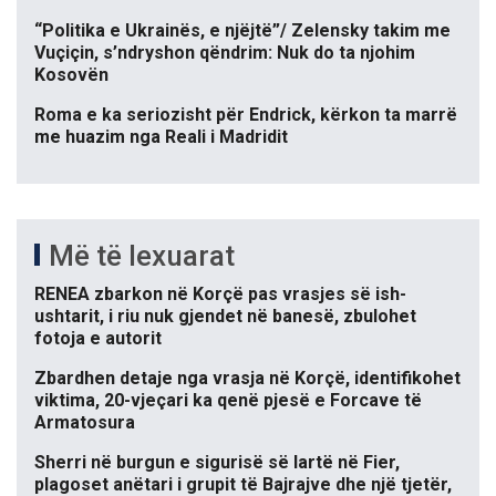
“Politika e Ukrainës, e njëjtë”/ Zelensky takim me
Vuçiçin, s’ndryshon qëndrim: Nuk do ta njohim
Kosovën
Roma e ka seriozisht për Endrick, kërkon ta marrë
me huazim nga Reali i Madridit
Më të lexuarat
RENEA zbarkon në Korçë pas vrasjes së ish-
ushtarit, i riu nuk gjendet në banesë, zbulohet
fotoja e autorit
Zbardhen detaje nga vrasja në Korçë, identifikohet
viktima, 20-vjeçari ka qenë pjesë e Forcave të
Armatosura
Sherri në burgun e sigurisë së lartë në Fier,
plagoset anëtari i grupit të Bajrajve dhe një tjetër,