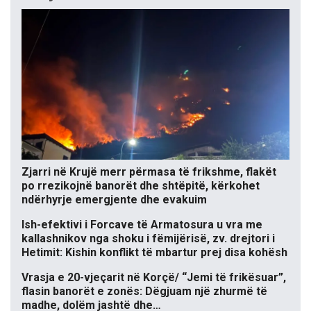
Zjarri në Krujë merr përmasa të frikshme, flakët
po rrezikojnë banorët dhe shtëpitë, kërkohet
ndërhyrje emergjente dhe evakuim
Ish-efektivi i Forcave të Armatosura u vra me
kallashnikov nga shoku i fëmijërisë, zv. drejtori i
Hetimit: Kishin konflikt të mbartur prej disa kohësh
Vrasja e 20-vjeçarit në Korçë/ “Jemi të frikësuar”,
flasin banorët e zonës: Dëgjuam një zhurmë të
madhe, dolëm jashtë dhe…