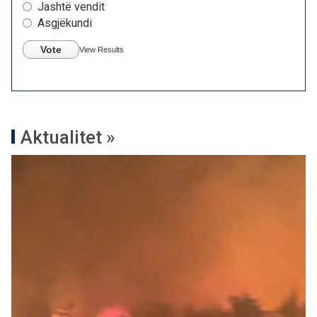
Jashtë vendit
Asgjëkundi
Vote
View Results
Aktualitet »