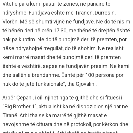
Vitet e para kemi pasur të zonës, në panaire të
ndryshme. Fundjava është me Tiranën, Durrësin,
Vlorën. Më së shumti vijnë në fundjavë. Ne do të nisim
të hënën deri në orën 17:30, me thënë të drejtën është
pak pa kuptim. Ne do të punojmë deri të premten, por
nëse ndryshojnë rregullat, do të shohim. Ne realisht
kemi marrë masat dhe të punojmë deri të premten
është e vështirë, sepse ne fundjavën presim. Ne kemi
dhe sallën e brendshme. Është për 100 persona por
nuk do të jetë funksionale”, tha Gjovalini.
Arbër Çepani, i cili njihet nga të gjithë dhe si fituesi i
“Big Brother 1”, aktualisht ka në dispozicion një bar në
Tiranë. Arbi tha se ka marrë të gjithë masat e
nevojshme të cituara dhe në protokoll, por kërkon dhe