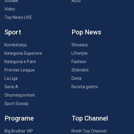
Sociale
Auto
Video
Top News LIVE
Sport
Pop News
Kombëtarja
Showbiz
Kategoria Superiore
Lifestyle
Kategoria e Parë
Fashion
Premier League
Shëndeti
La Liga
Dieta
Serie A
Receta gatimi
Shumësportësh
Sport Gossip
Programe
Top Channel
Big Brother VIP
Rreth Top Channel