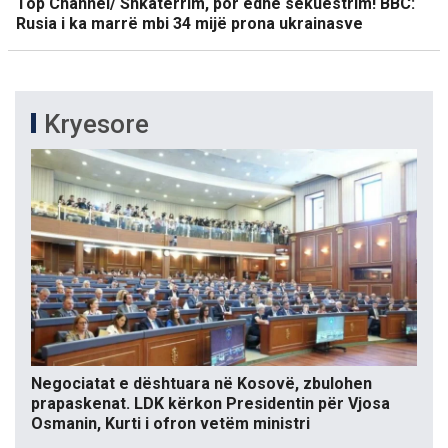
Top Channel/ Shkatërrim, por edhe sekuestrim! BBC:
Rusia i ka marrë mbi 34 mijë prona ukrainasve
Kryesore
Negociatat e dështuara në Kosovë, zbulohen
prapaskenat. LDK kërkon Presidentin për Vjosa
Osmanin, Kurti i ofron vetëm ministri