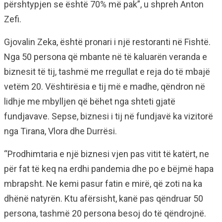
përshtypjen se është 70% më pak”, u shpreh Anton
Zefi.
Gjovalin Zeka, është pronari i një restoranti në Fishtë.
Nga 50 persona që mbante në të kaluarën veranda e
biznesit të tij, tashmë me rregullat e reja do të mbajë
vetëm 20. Vështirësia e tij më e madhe, qëndron në
lidhje me mbylljen që bëhet nga shteti gjatë
fundjavave. Sepse, biznesi i tij në fundjavë ka vizitorë
nga Tirana, Vlora dhe Durrësi.
“Prodhimtaria e një biznesi vjen pas vitit të katërt, ne
për fat të keq na erdhi pandemia dhe po e bëjmë hapa
mbrapsht. Ne kemi pasur fatin e mirë, që zoti na ka
dhënë natyrën. Ktu afërsisht, kanë pas qëndruar 50
persona, tashmë 20 persona besoj do të qëndrojnë.