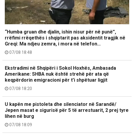
“Humba gruan dhe djalin, ishin nisur për në punë”,
rrëfimi rrëqethës i shqiptarit pas aksidentit tragjik në
Greqi: Ma ndjeu zemra, i mora në telefon…
07/08 18:48
Ekstradimi në Shqipëri i Sokol Hoxhës, Ambasada
Amerikane: SHBA nuk është strehë për ata që
keqpërdorin emigracioni për t’i shpëtuar ligjit
07/08 18:20
U kapën me pistoleta dhe silenciator në Sarandë/
Jepen masat e sigurisë për 5 të arrestuarit, 2 prej tyre
lihen në burg
07/08 18:09