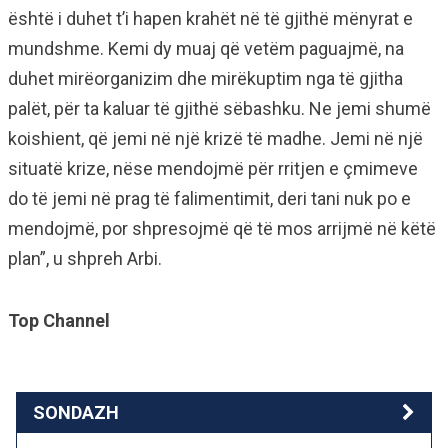
është i duhet t’i hapen krahët në të gjithë mënyrat e
mundshme. Kemi dy muaj që vetëm paguajmë, na
duhet mirëorganizim dhe mirëkuptim nga të gjitha
palët, për ta kaluar të gjithë sëbashku. Ne jemi shumë
koishient, që jemi në një krizë të madhe. Jemi në një
situatë krize, nëse mendojmë për rritjen e çmimeve
do të jemi në prag të falimentimit, deri tani nuk po e
mendojmë, por shpresojmë që të mos arrijmë në këtë
plan”, u shpreh Arbi.
Top Channel
SONDAZH