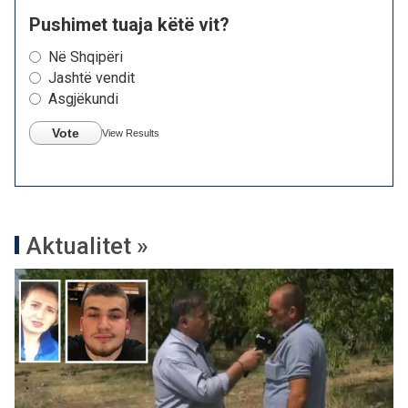
Pushimet tuaja këtë vit?
Në Shqipëri
Jashtë vendit
Asgjëkundi
Vote
View Results
Aktualitet »