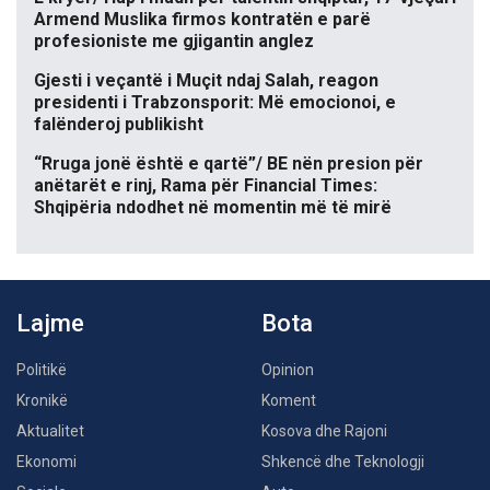
Armend Muslika firmos kontratën e parë
profesioniste me gjigantin anglez
Gjesti i veçantë i Muçit ndaj Salah, reagon
presidenti i Trabzonsporit: Më emocionoi, e
falënderoj publikisht
“Rruga jonë është e qartë”/ BE nën presion për
anëtarët e rinj, Rama për Financial Times:
Shqipëria ndodhet në momentin më të mirë
Lajme
Bota
Politikë
Opinion
Kronikë
Koment
Aktualitet
Kosova dhe Rajoni
Ekonomi
Shkencë dhe Teknologji