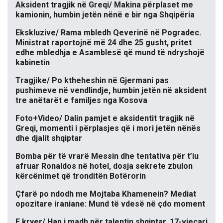
Aksident tragjik në Greqi/ Makina përplaset me
kamionin, humbin jetën nënë e bir nga Shqipëria
Ekskluzive/ Rama mbledh Qeverinë në Pogradec.
Ministrat raportojnë më 24 dhe 25 gusht, pritet
edhe mbledhja e Asamblesë që mund të ndryshojë
kabinetin
Tragjike/ Po ktheheshin në Gjermani pas
pushimeve në vendlindje, humbin jetën në aksident
tre anëtarët e familjes nga Kosova
Foto+Video/ Dalin pamjet e aksidentit tragjik në
Greqi, momenti i përplasjes që i mori jetën nënës
dhe djalit shqiptar
Bomba për të vrarë Messin dhe tentativa për t’iu
afruar Ronaldos në hotel, dosja sekrete zbulon
kërcënimet që tronditën Botërorin
Çfarë po ndodh me Mojtaba Khamenein? Mediat
opozitare iraniane: Mund të vdesë në çdo moment
E kryer/ Hap i madh për talentin shqiptar, 17-vjeçari