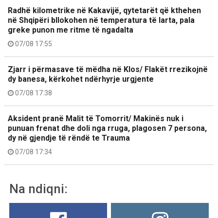
Radhë kilometrike në Kakavijë, qytetarët që kthehen
në Shqipëri bllokohen në temperatura të larta, pala
greke punon me ritme të ngadalta
07/08 17:55
Zjarr i përmasave të mëdha në Klos/ Flakët rrezikojnë
dy banesa, kërkohet ndërhyrje urgjente
07/08 17:38
Aksident pranë Malit të Tomorrit/ Makinës nuk i
punuan frenat dhe doli nga rruga, plagosen 7 persona,
dy në gjendje të rëndë te Trauma
07/08 17:34
Na ndiqni: