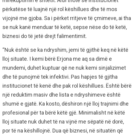
mirëkuptimin e shtetit. Arbi thotë se institucionet
përkatëse të luajnë një rol këshillues dhe të mos
vijojnë me gjoba. Sa i përket rritjeve të çmimeve, ai tha
se nuk kanë menduar të ketë, sepse nëse do të ketë,
biznesi do të jetë drejt falimentimit.
“Nuk është se ka ndryshim, jemi të gjithë keq në këtë
lloj situate. I kemi bërë Erjona me aq sa dimë e
mundemi, duhet kuptuar që ne nuk kemi sinjalizimet
dhe të punojmë tek infektivi. Pas hapjes të gjitha
institucionet të kenë dhe pak rol këshillues. Është bërë
një reduktim masiv dhe lista e ndryshimeve është
shumë e gjatë. Ka kosto, dëshiron një lloj trajnimi dhe
profesional për ta bërë këtë gjë. Minimalisht në këtë
lloj situate nuk duhet të na vijnë me sëpatë në dorë,
por të na këshillojnë. Dua që biznesi, në situatën që