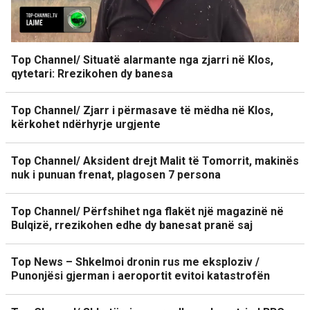
Top Channel/ Situatë alarmante nga zjarri në Klos,
qytetari: Rrezikohen dy banesa
Top Channel/ Zjarr i përmasave të mëdha në Klos,
kërkohet ndërhyrje urgjente
Top Channel/ Aksident drejt Malit të Tomorrit, makinës
nuk i punuan frenat, plagosen 7 persona
Top Channel/ Përfshihet nga flakët një magazinë në
Bulqizë, rrezikohen edhe dy banesat pranë saj
Top News – Shkelmoi dronin rus me eksploziv /
Punonjësi gjerman i aeroportit evitoi katastrofën