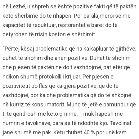
në Lezhë, u shpreh se është pozitive fakti që të paktën
këto shërbime do të rihapen. Por paralajmëroi se me
kapacitet të reduktuar, restorantet e baret do të
detyrohen të rrisin koston e shërbimit.
“Përtej kësaj problematike që na ka kapluar të gjithëve,
duhet të shohim dhe anën pozitive. Duhet të shohim
dhe pjesën të paktën ne do t vazhdojmë, patjetër që
ndikon shumë protokolli i krijuar. Për pjesën e
pozitivitetit po flas që ka gjëra pozitive, që do të
vazhdojnë, por ka dhe problematika që do të shkojnë
në kurriz të konsumatorit. Mund të jetë e pamundur që
ti të qëndrosh me këto çmime. Ti nuk hapesh me
numrin e tavolinave, para se të ndodhte kjo. Tavolinat
janë shumë më pak. Këtu thuhet 40 % por unë kam