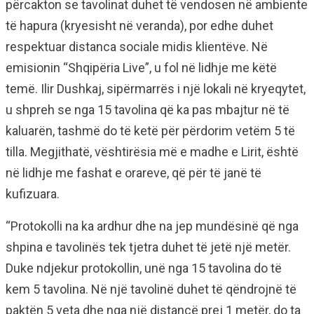
përcakton se tavolinat duhet të vendosen në ambiente
të hapura (kryesisht në veranda), por edhe duhet
respektuar distanca sociale midis klientëve. Në
emisionin “Shqipëria Live”, u fol në lidhje me këtë
temë. Ilir Dushkaj, sipërmarrës i një lokali në kryeqytet,
u shpreh se nga 15 tavolina që ka pas mbajtur në të
kaluarën, tashmë do të ketë për përdorim vetëm 5 të
tilla. Megjithatë, vështirësia më e madhe e Lirit, është
në lidhje me fashat e orareve, që për të janë të
kufizuara.
“Protokolli na ka ardhur dhe na jep mundësinë që nga
shpina e tavolinës tek tjetra duhet të jetë një metër.
Duke ndjekur protokollin, unë nga 15 tavolina do të
kem 5 tavolina. Në një tavolinë duhet të qëndrojnë të
paktën 5 veta dhe nga një distancë prej 1 metër, do ta