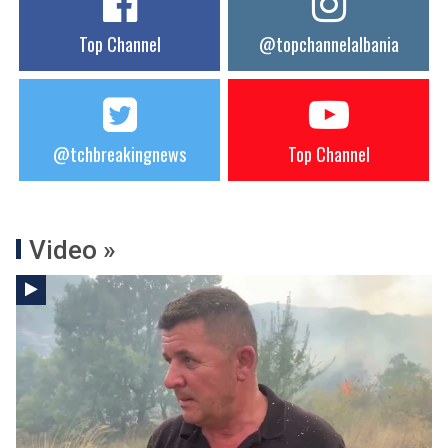
Top Channel
@topchannelalbania
@tchbreakingnews
Top Channel
Video »