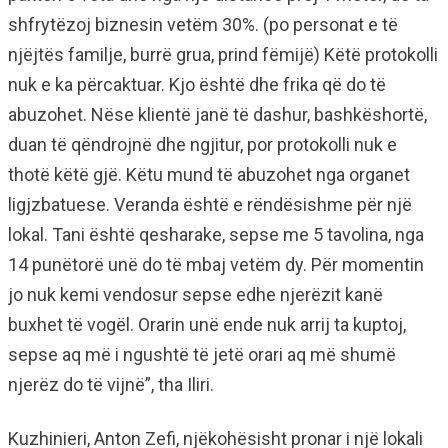
shfrytëzoj biznesin vetëm 30%. (po personat e të
njëjtës familje, burrë grua, prind fëmijë) Këtë protokolli
nuk e ka përcaktuar. Kjo është dhe frika që do të
abuzohet. Nëse klientë janë të dashur, bashkëshortë,
duan të qëndrojnë dhe ngjitur, por protokolli nuk e
thotë këtë gjë. Këtu mund të abuzohet nga organet
ligjzbatuese. Veranda është e rëndësishme për një
lokal. Tani është qesharake, sepse me 5 tavolina, nga
14 punëtorë unë do të mbaj vetëm dy. Për momentin
jo nuk kemi vendosur sepse edhe njerëzit kanë
buxhet të vogël. Orarin unë ende nuk arrij ta kuptoj,
sepse aq më i ngushtë të jetë orari aq më shumë
njerëz do të vijnë”, tha Iliri.
Kuzhinieri, Anton Zefi, njëkohësisht pronar i një lokali