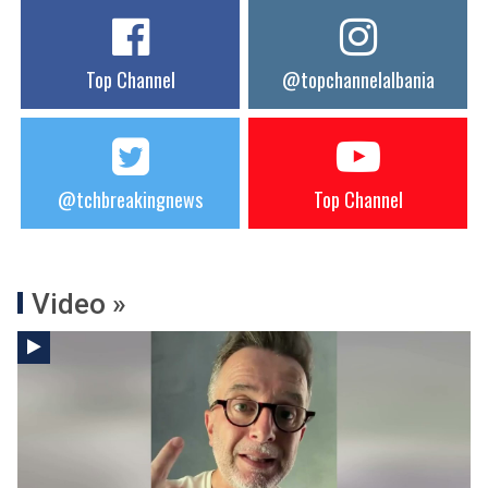
Top Channel
@topchannelalbania
@tchbreakingnews
Top Channel
Video »