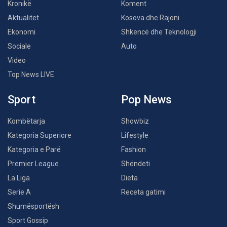
Kronikë
Koment
Aktualitet
Kosova dhe Rajoni
Ekonomi
Shkencë dhe Teknologji
Sociale
Auto
Video
Top News LIVE
Sport
Pop News
Kombëtarja
Showbiz
Kategoria Superiore
Lifestyle
Kategoria e Parë
Fashion
Premier League
Shëndeti
La Liga
Dieta
Serie A
Receta gatimi
Shumësportësh
Sport Gossip