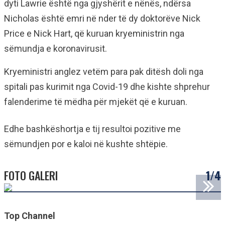
dyti Lawrie është nga gjyshërit e nënës, ndërsa
Nicholas është emri në nder të dy doktorëve Nick
Price e Nick Hart, që kuruan kryeministrin nga
sëmundja e koronavirusit.
Kryeministri anglez vetëm para pak ditësh doli nga
spitali pas kurimit nga Covid-19 dhe kishte shprehur
falenderime të mëdha për mjekët që e kuruan.
Edhe bashkëshortja e tij resultoi pozitive me
sëmundjen por e kaloi në kushte shtëpie.
FOTO GALERI
1/4
Top Channel