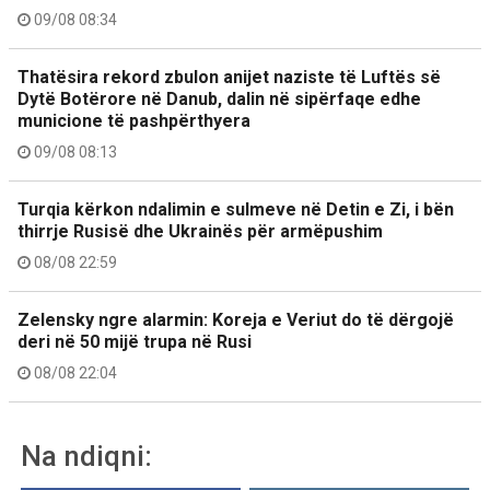
09/08 08:34
Thatësira rekord zbulon anijet naziste të Luftës së
Dytë Botërore në Danub, dalin në sipërfaqe edhe
municione të pashpërthyera
09/08 08:13
Turqia kërkon ndalimin e sulmeve në Detin e Zi, i bën
thirrje Rusisë dhe Ukrainës për armëpushim
08/08 22:59
Zelensky ngre alarmin: Koreja e Veriut do të dërgojë
deri në 50 mijë trupa në Rusi
08/08 22:04
Na ndiqni: