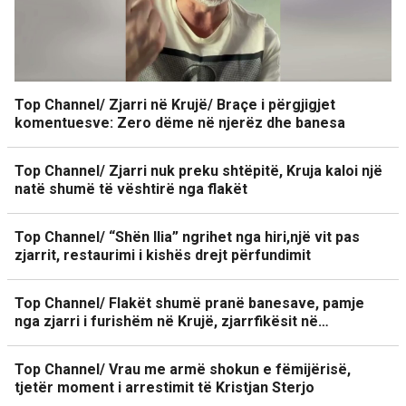
Top Channel/ Zjarri në Krujë/ Braçe i përgjigjet
komentuesve: Zero dëme në njerëz dhe banesa
Top Channel/ Zjarri nuk preku shtëpitë, Kruja kaloi një
natë shumë të vështirë nga flakët
Top Channel/ “Shën Ilia” ngrihet nga hiri,një vit pas
zjarrit, restaurimi i kishës drejt përfundimit
Top Channel/ Flakët shumë pranë banesave, pamje
nga zjarri i furishëm në Krujë, zjarrfikësit në…
Top Channel/ Vrau me armë shokun e fëmijërisë,
tjetër moment i arrestimit të Kristjan Sterjo