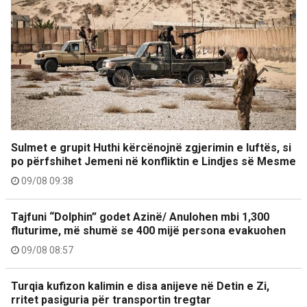
Sulmet e grupit Huthi kërcënojnë zgjerimin e luftës, si
po përfshihet Jemeni në konfliktin e Lindjes së Mesme
09/08 09:38
Tajfuni “Dolphin” godet Azinë/ Anulohen mbi 1,300
fluturime, më shumë se 400 mijë persona evakuohen
09/08 08:57
Turqia kufizon kalimin e disa anijeve në Detin e Zi,
rritet pasiguria për transportin tregtar