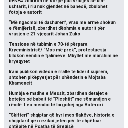
RENEA zbarkon në Korçë pas vrasjes së ish-
ushtarit, i riu nuk gjendet në banesë, zbulohet
fotoja e autorit
“Më ngacmoi të dashurën”, vrau me armë shokun
e fëmijërisë, zbardhet dëshmia e autorit për
vrasjen e 21-vjeçarit Johan Zuko
Tensione në tubimin e 70-të përpara
Kryeministrisë/ “Mos më prek”, protestuesja
bllokon vendin e fjalimeve. Mbyllet me marshim në
kryeqytet
Irani publikon videon e rrallë të liderit suprem,
shtohen pikëpyetjet për shëndetin e Mojtaba
Khameneit
Humbja e madhe e Messit, zbardhen detajet e
betejës së babait të “Pleshtit” me sëmundjen e
rëndë: Leo mendoi të largohej nga Botërori
“Skifteri” shqiptar që hyri mes flakëve, historia e
shqiptarit që rrezikoi jetën për të shpëtuar
shtëpitë në Psatha të Greqisë