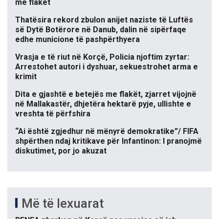
me flakët
Thatësira rekord zbulon anijet naziste të Luftës
së Dytë Botërore në Danub, dalin në sipërfaqe
edhe municione të pashpërthyera
Vrasja e të riut në Korçë, Policia njoftim zyrtar:
Arrestohet autori i dyshuar, sekuestrohet arma e
krimit
Dita e gjashtë e betejës me flakët, zjarret vijojnë
në Mallakastër, dhjetëra hektarë pyje, ullishte e
vreshta të përfshira
“Ai është zgjedhur në mënyrë demokratike”/ FIFA
shpërthen ndaj kritikave për Infantinon: I pranojmë
diskutimet, por jo akuzat
Më të lexuarat