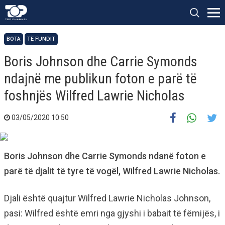
BOTA
TË FUNDIT
Boris Johnson dhe Carrie Symonds
ndajnë me publikun foton e parë të
foshnjës Wilfred Lawrie Nicholas
03/05/2020 10:50
Boris Johnson dhe Carrie Symonds ndanë foton e
parë të djalit të tyre të vogël, Wilfred Lawrie Nicholas.
Djali është quajtur Wilfred Lawrie Nicholas Johnson,
pasi: Wilfred është emri nga gjyshi i babait të fëmijës, i