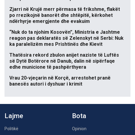
Zjarri në Krujë merr përmasa të frikshme, flakët
po rrezikojnë banorët dhe shtëpitë, kërkohet
ndërhyrje emergjente dhe evakuim
“Nuk do ta njohim Kosovën”, Ministria e Jashtme
reagon pas deklaratës së Zelenskyt në Serbi: Nuk
ka paralelizëm mes Prishtinës dhe Kievit
Thatësira rekord zbulon anijet naziste të Luftës
së Dytë Botërore në Danub, dalin në sipërfaqe
edhe municione të pashpërthyera
Vrau 20-vjeçarin në Korçë, arrestohet pranë
banesës autori i dyshuar i krimit
Lajme
Bota
Politikë
Opinion