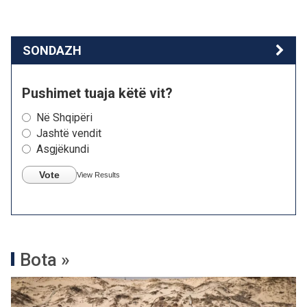
SONDAZH
Pushimet tuaja këtë vit?
Në Shqipëri
Jashtë vendit
Asgjëkundi
Vote
View Results
Bota »