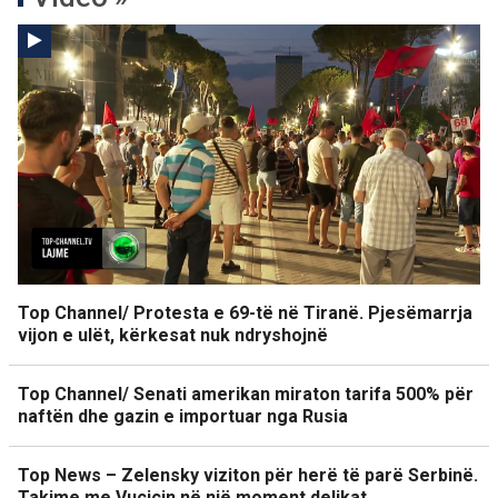
Top Channel/ Protesta e 69-të në Tiranë. Pjesëmarrja
vijon e ulët, kërkesat nuk ndryshojnë
Top Channel/ Senati amerikan miraton tarifa 500% për
naftën dhe gazin e importuar nga Rusia
Top News – Zelensky viziton për herë të parë Serbinë.
Takime me Vuçiçin në një moment delikat