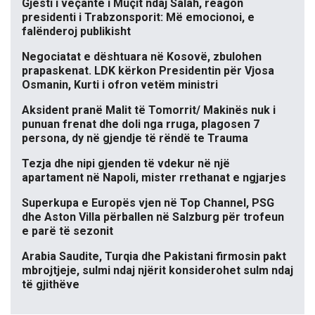
Gjesti i veçantë i Muçit ndaj Salah, reagon
presidenti i Trabzonsporit: Më emocionoi, e
falënderoj publikisht
Negociatat e dështuara në Kosovë, zbulohen
prapaskenat. LDK kërkon Presidentin për Vjosa
Osmanin, Kurti i ofron vetëm ministri
Aksident pranë Malit të Tomorrit/ Makinës nuk i
punuan frenat dhe doli nga rruga, plagosen 7
persona, dy në gjendje të rëndë te Trauma
Tezja dhe nipi gjenden të vdekur në një
apartament në Napoli, mister rrethanat e ngjarjes
Superkupa e Europës vjen në Top Channel, PSG
dhe Aston Villa përballen në Salzburg për trofeun
e parë të sezonit
Arabia Saudite, Turqia dhe Pakistani firmosin pakt
mbrojtjeje, sulmi ndaj njërit konsiderohet sulm ndaj
të gjithëve