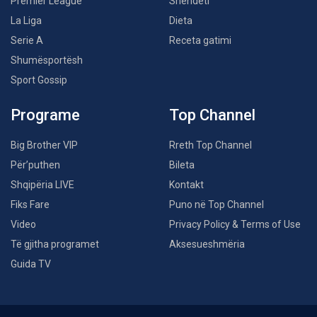
Premier League
Shëndeti
La Liga
Dieta
Serie A
Receta gatimi
Shumësportësh
Sport Gossip
Programe
Top Channel
Big Brother VIP
Rreth Top Channel
Për’puthen
Bileta
Shqipëria LIVE
Kontakt
Fiks Fare
Puno në Top Channel
Video
Privacy Policy & Terms of Use
Të gjitha programet
Aksesueshmëria
Guida TV