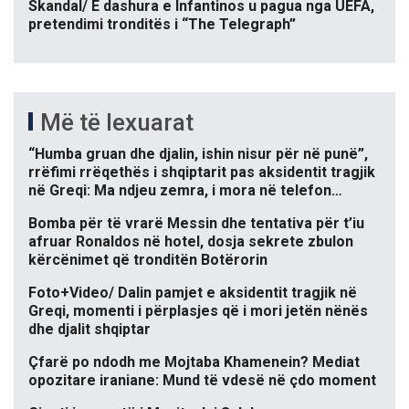
Skandal/ E dashura e Infantinos u pagua nga UEFA,
pretendimi tronditës i “The Telegraph”
Më të lexuarat
“Humba gruan dhe djalin, ishin nisur për në punë”,
rrëfimi rrëqethës i shqiptarit pas aksidentit tragjik
në Greqi: Ma ndjeu zemra, i mora në telefon…
Bomba për të vrarë Messin dhe tentativa për t’iu
afruar Ronaldos në hotel, dosja sekrete zbulon
kërcënimet që tronditën Botërorin
Foto+Video/ Dalin pamjet e aksidentit tragjik në
Greqi, momenti i përplasjes që i mori jetën nënës
dhe djalit shqiptar
Çfarë po ndodh me Mojtaba Khamenein? Mediat
opozitare iraniane: Mund të vdesë në çdo moment