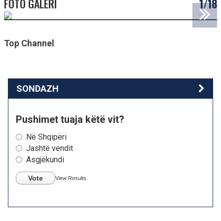
FOTO GALERI
1/18
Top Channel
SONDAZH
Pushimet tuaja këtë vit?
Në Shqipëri
Jashtë vendit
Asgjëkundi
Vote
View Results