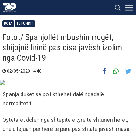
BOTA
TË FUNDIT
Fotot/ Spanjollët mbushin rrugët,
shijojnë lirinë pas disa javësh izolim
nga Covid-19
02/05/2020 14:40
Spanja duket se po i kthehet dalë ngadalë
normalitetit.
Qytetarët dolën nga shtëpitë e tyre të shtunën herët,
dhe u lejuan për herë të parë pas shtatë javësh masa