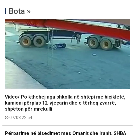
Bota »
Video/ Po kthehej nga shkolla në shtëpi me biçikletë,
kamioni përplas 12-vjeçarin dhe e tërheq zvarrë,
shpëton për mrekulli
07/08 22:54
Përparime në bisedimet mes Omanit dhe Iranit, SHBA