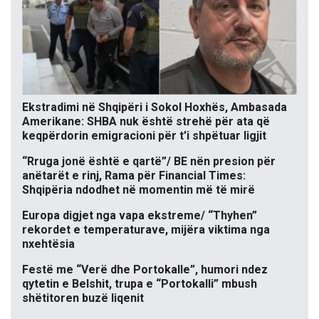
Ekstradimi në Shqipëri i Sokol Hoxhës, Ambasada
Amerikane: SHBA nuk është strehë për ata që
keqpërdorin emigracioni për t’i shpëtuar ligjit
“Rruga jonë është e qartë”/ BE nën presion për
anëtarët e rinj, Rama për Financial Times:
Shqipëria ndodhet në momentin më të mirë
Europa digjet nga vapa ekstreme/ “Thyhen”
rekordet e temperaturave, mijëra viktima nga
nxehtësia
Festë me “Verë dhe Portokalle”, humori ndez
qytetin e Belshit, trupa e “Portokalli” mbush
shëtitoren buzë liqenit