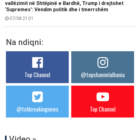
vallëzimit në Shtëpinë e Bardhë, Trump i drejtohet
‘Supremes’: Vendim politik dhe i tmerrshëm
07/08 21:01
Na ndiqni:
Top Channel
@topchannelalbania
@tchbreakingnews
Top Channel
Video »