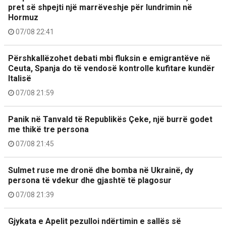
pret së shpejti një marrëveshje për lundrimin në
Hormuz
07/08 22:41
Përshkallëzohet debati mbi fluksin e emigrantëve në
Ceuta, Spanja do të vendosë kontrolle kufitare kundër
Italisë
07/08 21:59
Panik në Tanvald të Republikës Çeke, një burrë godet
me thikë tre persona
07/08 21:45
Sulmet ruse me dronë dhe bomba në Ukrainë, dy
persona të vdekur dhe gjashtë të plagosur
07/08 21:39
Gjykata e Apelit pezulloi ndërtimin e sallës së