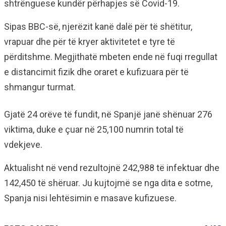
shtrënguese kundër përhapjes së Covid-19.
Sipas BBC-së, njerëzit kanë dalë për të shëtitur,
vrapuar dhe për të kryer aktivitetet e tyre të
përditshme. Megjithatë mbeten ende në fuqi rregullat
e distancimit fizik dhe oraret e kufizuara për të
shmangur turmat.
Gjatë 24 orëve të fundit, në Spanjë janë shënuar 276
viktima, duke e çuar në 25,100 numrin total të
vdekjeve.
Aktualisht në vend rezultojnë 242,988 të infektuar dhe
142,450 të shëruar. Ju kujtojmë se nga dita e sotme,
Spanja nisi lehtësimin e masave kufizuese.