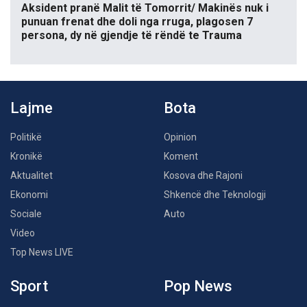
Aksident pranë Malit të Tomorrit/ Makinës nuk i
punuan frenat dhe doli nga rruga, plagosen 7
persona, dy në gjendje të rëndë te Trauma
Lajme
Bota
Politikë
Opinion
Kronikë
Koment
Aktualitet
Kosova dhe Rajoni
Ekonomi
Shkencë dhe Teknologji
Sociale
Auto
Video
Top News LIVE
Sport
Pop News