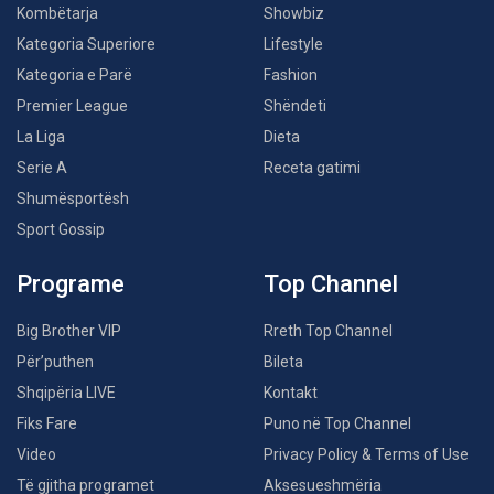
Kombëtarja
Showbiz
Kategoria Superiore
Lifestyle
Kategoria e Parë
Fashion
Premier League
Shëndeti
La Liga
Dieta
Serie A
Receta gatimi
Shumësportësh
Sport Gossip
Programe
Top Channel
Big Brother VIP
Rreth Top Channel
Për’puthen
Bileta
Shqipëria LIVE
Kontakt
Fiks Fare
Puno në Top Channel
Video
Privacy Policy & Terms of Use
Të gjitha programet
Aksesueshmëria