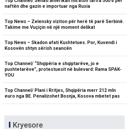
Top Channel/ Senati amerikan miraton tarifa 500% për
naftën dhe gazin e importuar nga Rusia
Top News – Zelensky viziton për herë të parë Serbinë.
Takime me Vuçiçin në një moment delikat
Top News – Skadon afati Kushtetues. Por, Kuvendi i
Kosovën shtyn sërish seancën
Top Channel/ “Shqipëria e shqiptarëve, jo e
pushtetarëve”, protestuesit në bulevard: Rama SPAK-
YOU
Top Channel/ Plani i Rritjes, Shqipëria merr 212 mln
euro nga BE. Penalizohet Bosnja, Kosova mbetet pas
Kryesore