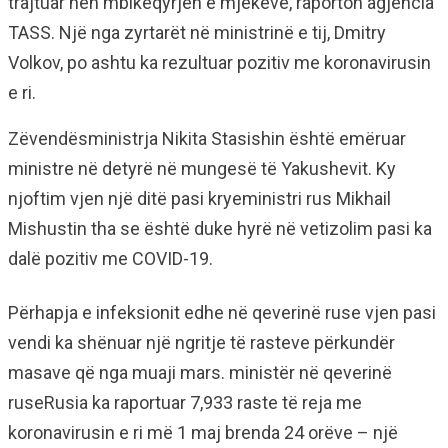
trajtuar nën mbikëqyrjen e mjekëve, raporton agjencia
TASS. Një nga zyrtarët në ministrinë e tij, Dmitry
Volkov, po ashtu ka rezultuar pozitiv me koronavirusin
e ri.
Zëvendësministrja Nikita Stasishin është emëruar
ministre në detyrë në mungesë të Yakushevit. Ky
njoftim vjen një ditë pasi kryeministri rus Mikhail
Mishustin tha se është duke hyrë në vetizolim pasi ka
dalë pozitiv me COVID-19.
Përhapja e infeksionit edhe në qeverinë ruse vjen pasi
vendi ka shënuar një ngritje të rasteve përkundër
masave që nga muaji mars. ministër në qeverinë
ruseRusia ka raportuar 7,933 raste të reja me
koronavirusin e ri më 1 maj brenda 24 orëve – një