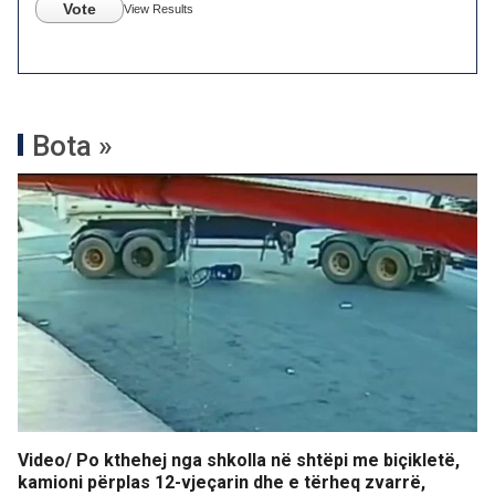
Vote
View Results
Bota »
Video/ Po kthehej nga shkolla në shtëpi me biçikletë,
kamioni përplas 12-vjeçarin dhe e tërheq zvarrë,