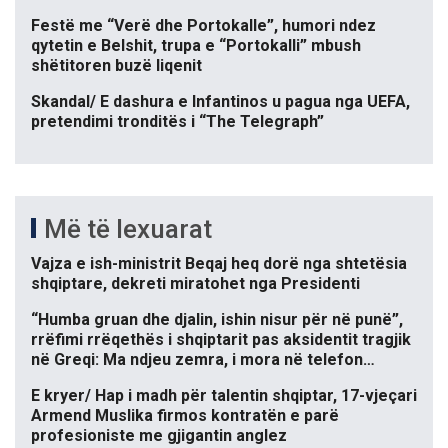
Festë me “Verë dhe Portokalle”, humori ndez
qytetin e Belshit, trupa e “Portokalli” mbush
shëtitoren buzë liqenit
Skandal/ E dashura e Infantinos u pagua nga UEFA,
pretendimi tronditës i “The Telegraph”
Më të lexuarat
Vajza e ish-ministrit Beqaj heq dorë nga shtetësia
shqiptare, dekreti miratohet nga Presidenti
“Humba gruan dhe djalin, ishin nisur për në punë”,
rrëfimi rrëqethës i shqiptarit pas aksidentit tragjik
në Greqi: Ma ndjeu zemra, i mora në telefon…
E kryer/ Hap i madh për talentin shqiptar, 17-vjeçari
Armend Muslika firmos kontratën e parë
profesioniste me gjigantin anglez