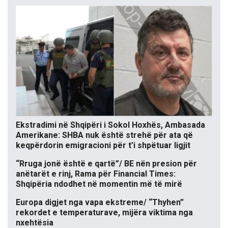
Ekstradimi në Shqipëri i Sokol Hoxhës, Ambasada
Amerikane: SHBA nuk është strehë për ata që
keqpërdorin emigracioni për t’i shpëtuar ligjit
“Rruga jonë është e qartë”/ BE nën presion për
anëtarët e rinj, Rama për Financial Times:
Shqipëria ndodhet në momentin më të mirë
Europa digjet nga vapa ekstreme/ “Thyhen”
rekordet e temperaturave, mijëra viktima nga
nxehtësia