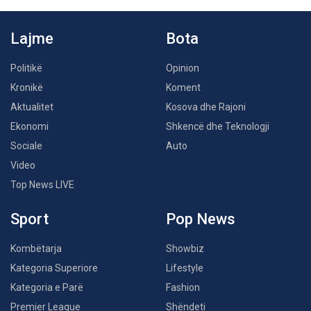
Lajme
Bota
Politikë
Opinion
Kronikë
Koment
Aktualitet
Kosova dhe Rajoni
Ekonomi
Shkencë dhe Teknologji
Sociale
Auto
Video
Top News LIVE
Sport
Pop News
Kombëtarja
Showbiz
Kategoria Superiore
Lifestyle
Kategoria e Parë
Fashion
Premier League
Shëndeti