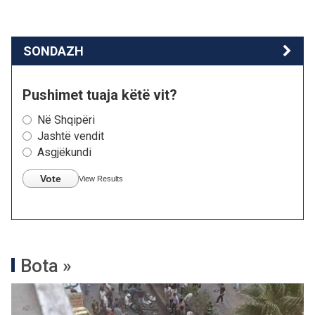
SONDAZH
Pushimet tuaja këtë vit?
Në Shqipëri
Jashtë vendit
Asgjëkundi
Vote
View Results
Bota »