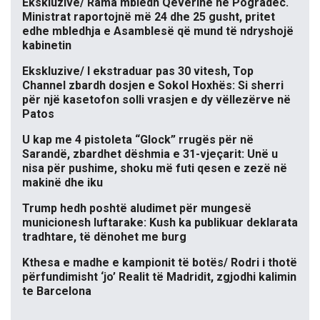
Ekskluzive/ Rama mbledh Qeverinë në Pogradec.
Ministrat raportojnë më 24 dhe 25 gusht, pritet
edhe mbledhja e Asamblesë që mund të ndryshojë
kabinetin
Ekskluzive/ I ekstraduar pas 30 vitesh, Top
Channel zbardh dosjen e Sokol Hoxhës: Si sherri
për një kasetofon solli vrasjen e dy vëllezërve në
Patos
U kap me 4 pistoleta “Glock” rrugës për në
Sarandë, zbardhet dëshmia e 31-vjeçarit: Unë u
nisa për pushime, shoku më futi qesen e zezë në
makinë dhe iku
Trump hedh poshtë aludimet për mungesë
municionesh luftarake: Kush ka publikuar deklarata
tradhtare, të dënohet me burg
Kthesa e madhe e kampionit të botës/ Rodri i thotë
përfundimisht ‘jo’ Realit të Madridit, zgjodhi kalimin
te Barcelona