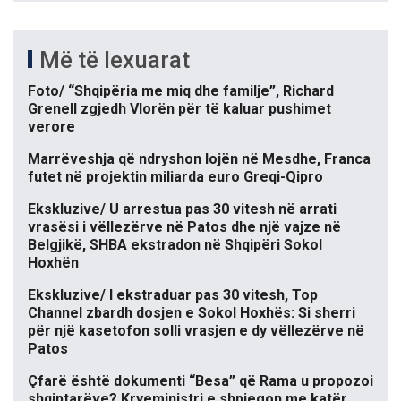
Më të lexuarat
Foto/ “Shqipëria me miq dhe familje”, Richard
Grenell zgjedh Vlorën për të kaluar pushimet
verore
Marrëveshja që ndryshon lojën në Mesdhe, Franca
futet në projektin miliarda euro Greqi-Qipro
Ekskluzive/ U arrestua pas 30 vitesh në arrati
vrasësi i vëllezërve në Patos dhe një vajze në
Belgjikë, SHBA ekstradon në Shqipëri Sokol
Hoxhën
Ekskluzive/ I ekstraduar pas 30 vitesh, Top
Channel zbardh dosjen e Sokol Hoxhës: Si sherri
për një kasetofon solli vrasjen e dy vëllezërve në
Patos
Çfarë është dokumenti “Besa” që Rama u propozoi
shqiptarëve? Kryeministri e shpjegon me katër