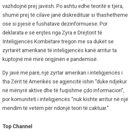
vazhdojnë prej javësh. Po ashtu edhe teoritë e tjera,
shumë prej të cilave janë diskredituar si thashetheme
ose si pjesë e fushatave dezinformuese. Por
deklarata e së enjtes nga Zyra e Drejtorit të
Inteligjencës Kombëtare tregon me sa duket se
zyrtarët amerikanë të inteligjencës kanë arritur ta
kuptojnë më mirë origjinën e pandemisë.
Dy javë më parë, një zyrtar amerikan i inteligjencës i
tha Zërit të Amerikës se agjencitë ishin “duke ndjekur
në mënyrë aktive dhe të fuqishme çdo informacion”,
por komuniteti i inteligjencës “nuk kishte arritur në një
mendim të vetëm për ndonjë teori të caktuar.”
Top Channel