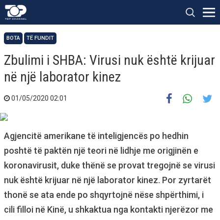
BOTA
TË FUNDIT
Zbulimi i SHBA: Virusi nuk është krijuar
në një laborator kinez
01/05/2020 02:01
Agjencitë amerikane të inteligjencës po hedhin
poshtë të paktën një teori në lidhje me origjinën e
koronavirusit, duke thënë se provat tregojnë se virusi
nuk është krijuar në një laborator kinez. Por zyrtarët
thonë se ata ende po shqyrtojnë nëse shpërthimi, i
cili filloi në Kinë, u shkaktua nga kontakti njerëzor me