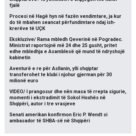
fjalë
Procesi në Hagë hyn në fazën vendimtare, ja kur
do të mbahen seancat përfundimtare ndaj ish-
krerëve të UÇK
Ekskluzive/ Rama mbledh Qeverinë në Pogradec.
Ministrat raportojnë më 24 dhe 25 gusht, pritet
edhe mbledhja e Asamblesë që mund të ndryshojë
kabinetin
Aventurë e re për Asllanin, ylli shqiptar
transferohet te klubi i njohur gjerman për 30
milionë euro
VIDEO/ I prangosur dhe nën masa të rrepta sigurie,
momenti i ekstradimit të Sokol Hoxhës në
Shqipëri, autor i tre vrasjeve
Senati amerikan konfirmon Eric P. Wendt si
ambasador të SHBA-së në Shqipëri