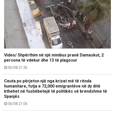
Video/ Shpërthim në një minibus pranë Damaskut, 2
persona të vdekur dhe 13 të plagosur
06/08 21:36
Ceuta po përjeton një nga krizat më të rënda
humanitare, futja e 72,000 emigrantëve në dy ditë
kthehet në fushëbetejë të politikës së brendshme të
Spanjës
06/08 21:06