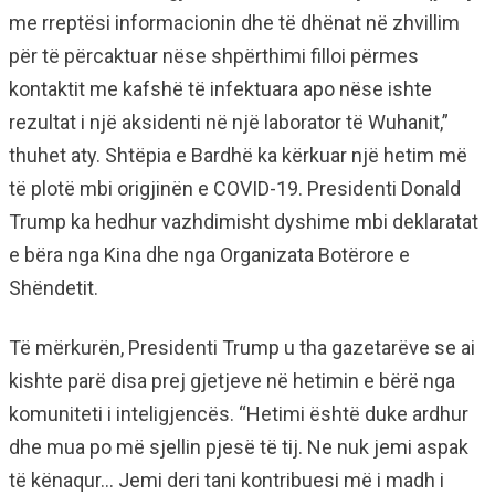
me rreptësi informacionin dhe të dhënat në zhvillim
për të përcaktuar nëse shpërthimi filloi përmes
kontaktit me kafshë të infektuara apo nëse ishte
rezultat i një aksidenti në një laborator të Wuhanit,”
thuhet aty. Shtëpia e Bardhë ka kërkuar një hetim më
të plotë mbi origjinën e COVID-19. Presidenti Donald
Trump ka hedhur vazhdimisht dyshime mbi deklaratat
e bëra nga Kina dhe nga Organizata Botërore e
Shëndetit.
Të mërkurën, Presidenti Trump u tha gazetarëve se ai
kishte parë disa prej gjetjeve në hetimin e bërë nga
komuniteti i inteligjencës. “Hetimi është duke ardhur
dhe mua po më sjellin pjesë të tij. Ne nuk jemi aspak
të kënaqur… Jemi deri tani kontribuesi më i madh i