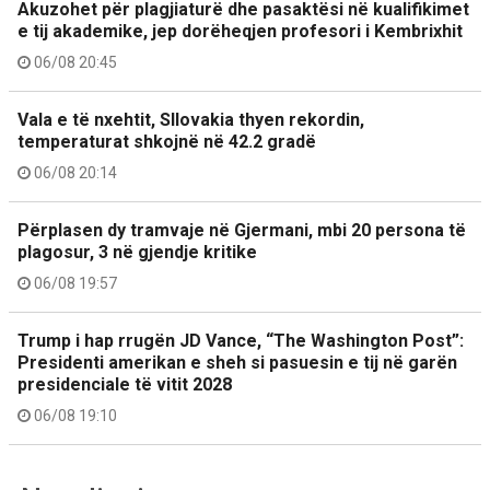
Akuzohet për plagjiaturë dhe pasaktësi në kualifikimet
e tij akademike, jep dorëheqjen profesori i Kembrixhit
06/08 20:45
Vala e të nxehtit, Sllovakia thyen rekordin,
temperaturat shkojnë në 42.2 gradë
06/08 20:14
Përplasen dy tramvaje në Gjermani, mbi 20 persona të
plagosur, 3 në gjendje kritike
06/08 19:57
Trump i hap rrugën JD Vance, “The Washington Post”:
Presidenti amerikan e sheh si pasuesin e tij në garën
presidenciale të vitit 2028
06/08 19:10