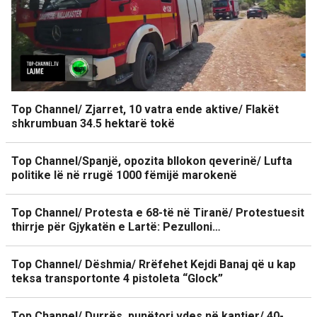
Top Channel/ Zjarret, 10 vatra ende aktive/ Flakët
shkrumbuan 34.5 hektarë tokë
Top Channel/Spanjë, opozita bllokon qeverinë/ Lufta
politike lë në rrugë 1000 fëmijë marokenë
Top Channel/ Protesta e 68-të në Tiranë/ Protestuesit
thirrje për Gjykatën e Lartë: Pezulloni…
Top Channel/ Dëshmia/ Rrëfehet Kejdi Banaj që u kap
teksa transportonte 4 pistoleta “Glock”
Top Channel/ Durrës, punëtori vdes në kantier/ 40-