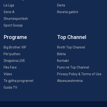
La Liga
Dieta
Serie A
Receta gatimi
Shumësportësh
Sport Gossip
Programe
Top Channel
Big Brother VIP
Rreth Top Channel
Për’puthen
Bileta
Shqipëria LIVE
Kontakt
Fiks Fare
Puno në Top Channel
Video
Privacy Policy & Terms of Use
Të gjitha programet
Aksesueshmëria
Guida TV