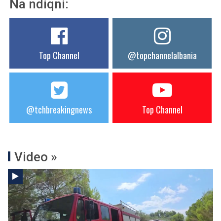
Na ndiqni:
Top Channel
@topchannelalbania
@tchbreakingnews
Top Channel
Video »