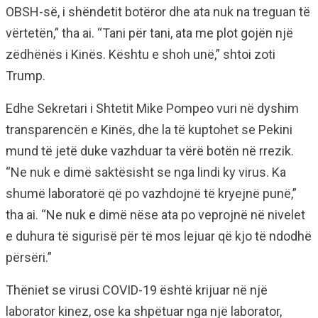
OBSH-së, i shëndetit botëror dhe ata nuk na treguan të
vërtetën,” tha ai. “Tani për tani, ata me plot gojën një
zëdhënës i Kinës. Kështu e shoh unë,” shtoi zoti
Trump.
Edhe Sekretari i Shtetit Mike Pompeo vuri në dyshim
transparencën e Kinës, dhe la të kuptohet se Pekini
mund të jetë duke vazhduar ta vërë botën në rrezik.
“Ne nuk e dimë saktësisht se nga lindi ky virus. Ka
shumë laboratorë që po vazhdojnë të kryejnë punë,”
tha ai. “Ne nuk e dimë nëse ata po veprojnë në nivelet
e duhura të sigurisë për të mos lejuar që kjo të ndodhë
përsëri.”
Thëniet se virusi COVID-19 është krijuar në një
laborator kinez, ose ka shpëtuar nga një laborator,