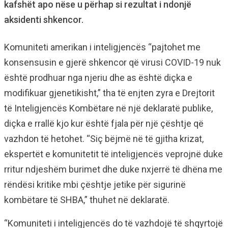
kafshët apo nëse u përhap si rezultat i ndonjë
aksidenti shkencor.
Komuniteti amerikan i inteligjencës “pajtohet me
konsensusin e gjerë shkencor që virusi COVID-19 nuk
është prodhuar nga njeriu dhe as është diçka e
modifikuar gjenetikisht,” tha të enjten zyra e Drejtorit
të Inteligjencës Kombëtare në një deklaratë publike,
diçka e rrallë kjo kur është fjala për një çështje që
vazhdon të hetohet. “Siç bëjmë në të gjitha krizat,
ekspertët e komunitetit të inteligjencës veprojnë duke
rritur ndjeshëm burimet dhe duke nxjerrë të dhëna me
rëndësi kritike mbi çështje jetike për sigurinë
kombëtare të SHBA,” thuhet në deklaratë.
“Komuniteti i inteligjencës do të vazhdojë të shqyrtojë