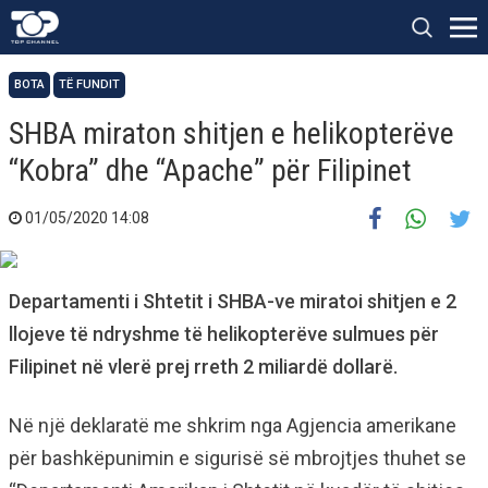
BOTA
TË FUNDIT
SHBA miraton shitjen e helikopterëve
“Kobra” dhe “Apache” për Filipinet
01/05/2020 14:08
Departamenti i Shtetit i SHBA-ve miratoi shitjen e 2
llojeve të ndryshme të helikopterëve sulmues për
Filipinet në vlerë prej rreth 2 miliardë dollarë.
Në një deklaratë me shkrim nga Agjencia amerikane
për bashkëpunimin e sigurisë së mbrojtjes thuhet se