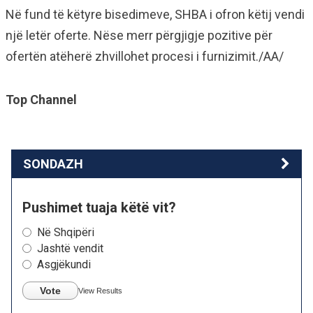
Në fund të këtyre bisedimeve, SHBA i ofron këtij vendi
një letër oferte. Nëse merr përgjigje pozitive për
ofertën atëherë zhvillohet procesi i furnizimit./AA/
Top Channel
SONDAZH
Pushimet tuaja këtë vit?
Në Shqipëri
Jashtë vendit
Asgjëkundi
Vote
View Results