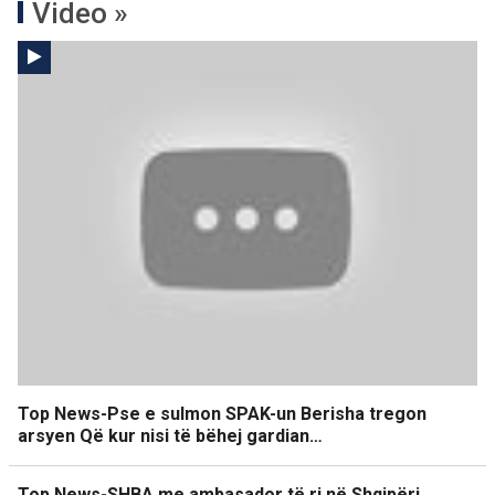
Video »
Top News-Pse e sulmon SPAK-un Berisha tregon
arsyen Që kur nisi të bëhej gardian…
Top News-SHBA me ambasador të ri në Shqipëri,