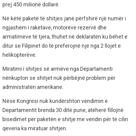
prej 450 milionë dollarë.
Në këtë paketë të shitjes janë përfshirë një numër i
ngjashëm i raketave, motorëve rezervë dhe
armatimeve të tjera, thuhet në deklaratën ku bëhet e
ditur se Filipinet do të preferojnë një nga 2 llojet e
helikopterëve.
Miratimi i shitjes së armëve nga Departamenti
nënkupton se shitjet nuk përbëjnë problem për
administratën amerikane.
Nëse Kongresi nuk kundërshton vendimin e
Departamentit brenda 30 ditë pune, atëherë fillojnë
bisedimet për paketën e shitje me vendin për të cilin
qeveria ka miratuar shitjen.