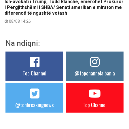
Ish-avokati i Trump, Todd Blanche, emërohet Prokuror
i Përgjithshëmi i SHBA/ Senati amerikan e miraton me
diferencë të ngushtë votash
08/08 14:26
Na ndiqni:
Top Channel
@topchannelalbania
@tchbreakingnews
Top Channel