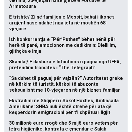
viktima, 20-vjeçari ishte pjesë e Forcave të
Armatosura
E trishtë/ Zi në familjen e Messit, babai i ikones
argjentinase ndahet nga jeta në moshën 68-
vjeçare
Ish konkurrentja e “Për’Puthen” bëhet nënë për
herë të parë, emocionon me dedikimin: Dielli im,
gjithçka e imja
Skandal/ E dashura e Infantinos u pagua nga UEFA,
pretendimi tronditës i “The Telegraph”
“Sa duhet të paguaj për vajzën?” Autoritetet greke
në kërkim të turistit, kërkoi të abuzonte
seksualisht me 10-vjeçaren në një biznes familjar
Ekstradimi në Shqipëri i Sokol Hoxhës, Ambasada
Amerikane: SHBA nuk është strehë për ata që
keqpërdorin emigracioni për t’i shpëtuar ligjit
30 milionë euro rrogë dhe 5 mijë euro vetëm për
letra higjienike, kontrata e çmendur e Salah