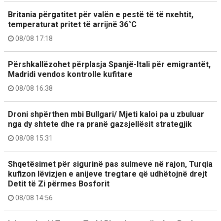
Britania përgatitet për valën e pestë të të nxehtit,
temperaturat pritet të arrijnë 36°C
08/08 17:18
Përshkallëzohet përplasja Spanjë-Itali për emigrantët,
Madridi vendos kontrolle kufitare
08/08 16:38
Droni shpërthen mbi Bullgari/ Mjeti kaloi pa u zbuluar
nga dy shtete dhe ra pranë gazsjellësit strategjik
08/08 15:31
Shqetësimet për sigurinë pas sulmeve në rajon, Turqia
kufizon lëvizjen e anijeve tregtare që udhëtojnë drejt
Detit të Zi përmes Bosforit
08/08 14:56