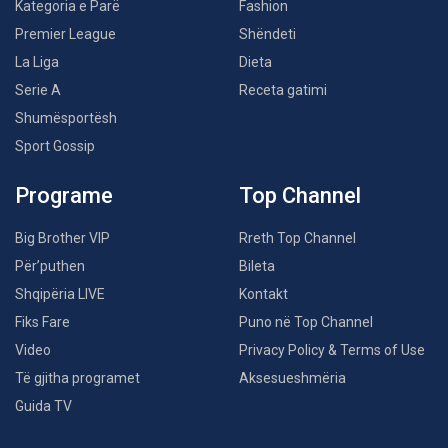
Kategoria e Parë
Fashion
Premier League
Shëndeti
La Liga
Dieta
Serie A
Receta gatimi
Shumësportësh
Sport Gossip
Programe
Top Channel
Big Brother VIP
Rreth Top Channel
Për’puthen
Bileta
Shqipëria LIVE
Kontakt
Fiks Fare
Puno në Top Channel
Video
Privacy Policy & Terms of Use
Të gjitha programet
Aksesueshmëria
Guida TV