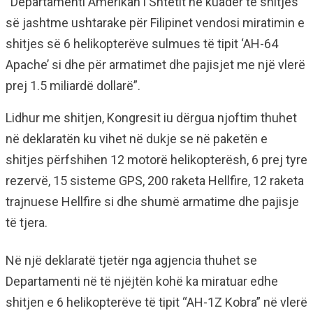
“Departamenti Amerikan i Shtetit në kuadër të shitjes
së jashtme ushtarake për Filipinet vendosi miratimin e
shitjes së 6 helikopterëve sulmues të tipit ‘AH-64
Apache’ si dhe për armatimet dhe pajisjet me një vlerë
prej 1.5 miliardë dollarë”.
Lidhur me shitjen, Kongresit iu dërgua njoftim thuhet
në deklaratën ku vihet në dukje se në paketën e
shitjes përfshihen 12 motorë helikopterësh, 6 prej tyre
rezervë, 15 sisteme GPS, 200 raketa Hellfire, 12 raketa
trajnuese Hellfire si dhe shumë armatime dhe pajisje
të tjera.
Në një deklaratë tjetër nga agjencia thuhet se
Departamenti në të njëjtën kohë ka miratuar edhe
shitjen e 6 helikopterëve të tipit “AH-1Z Kobra” në vlerë