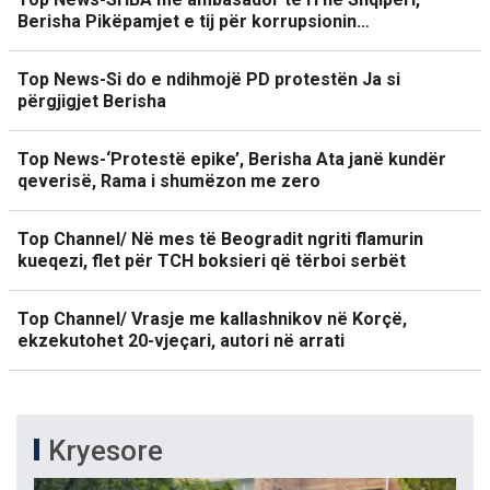
Berisha Pikëpamjet e tij për korrupsionin…
Top News-Si do e ndihmojë PD protestën Ja si
përgjigjet Berisha
Top News-‘Protestë epike’, Berisha Ata janë kundër
qeverisë, Rama i shumëzon me zero
Top Channel/ Në mes të Beogradit ngriti flamurin
kueqezi, flet për TCH boksieri që tërboi serbët
Top Channel/ Vrasje me kallashnikov në Korçë,
ekzekutohet 20-vjeçari, autori në arrati
Kryesore