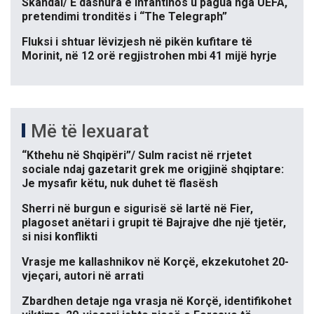
Skandal/ E dashura e Infantinos u pagua nga UEFA,
pretendimi tronditës i “The Telegraph”
Fluksi i shtuar lëvizjesh në pikën kufitare të
Morinit, në 12 orë regjistrohen mbi 41 mijë hyrje
Më të lexuarat
“Kthehu në Shqipëri”/ Sulm racist në rrjetet
sociale ndaj gazetarit grek me origjinë shqiptare:
Je mysafir këtu, nuk duhet të flasësh
Sherri në burgun e sigurisë së lartë në Fier,
plagoset anëtari i grupit të Bajrajve dhe një tjetër,
si nisi konflikti
Vrasje me kallashnikov në Korçë, ekzekutohet 20-
vjeçari, autori në arrati
Zbardhen detaje nga vrasja në Korçë, identifikohet