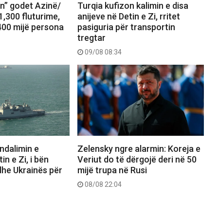
in” godet Azinë/
Turqia kufizon kalimin e disa
,300 fluturime,
anijeve në Detin e Zi, rritet
00 mijë persona
pasiguria për transportin
tregtar
09/08 08:34
ndalimin e
Zelensky ngre alarmin: Koreja e
n e Zi, i bën
Veriut do të dërgojë deri në 50
 dhe Ukrainës për
mijë trupa në Rusi
08/08 22:04