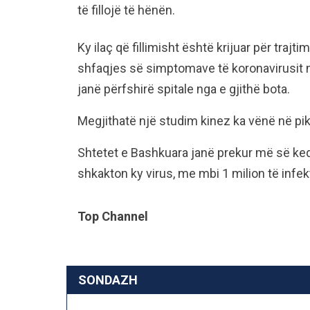
të fillojë të hënën.
Ky ilaç që fillimisht është krijuar për traj
shfaqjes së simptomave të koronavirusit n
janë përfshirë spitale nga e gjithë bota.
Megjithatë një studim kinez ka vënë në pikë
Shtetet e Bashkuara janë prekur më së ke
shkakton ky virus, me mbi 1 milion të infe
Top Channel
SONDAZH