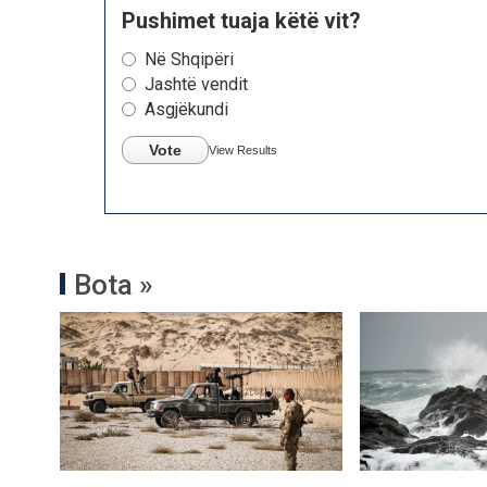
Pushimet tuaja këtë vit?
Në Shqipëri
Jashtë vendit
Asgjëkundi
Vote
View Results
Bota »