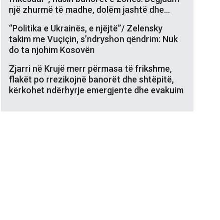
një zhurmë të madhe, dolëm jashtë dhe…
“Politika e Ukrainës, e njëjtë”/ Zelensky
takim me Vuçiçin, s’ndryshon qëndrim: Nuk
do ta njohim Kosovën
Zjarri në Krujë merr përmasa të frikshme,
flakët po rrezikojnë banorët dhe shtëpitë,
kërkohet ndërhyrje emergjente dhe evakuim