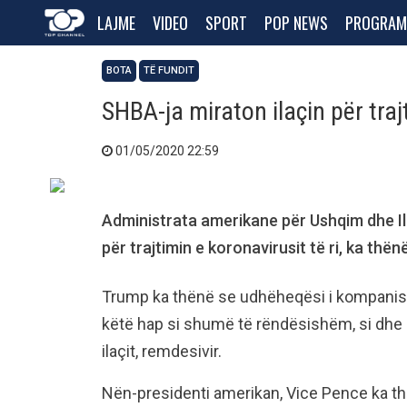
LAJME
VIDEO
SPORT
POP NEWS
PROGRAM
BOTA
TË FUNDIT
SHBA-ja miraton ilaçin për traj
01/05/2020 22:59
Administrata amerikane për Ushqim dhe Il
për trajtimin e koronavirusit të ri, ka th
Trump ka thënë se udhëheqësi i kompanisë G
këtë hap si shumë të rëndësishëm, si dhe k
ilaçit, remdesivir.
Nën-presidenti amerikan, Vice Pence ka thë