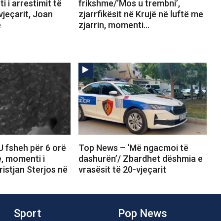
i i arrestimit të
frikshme/’Mos u trembni’,
vjeçarit, Joan
zjarrfikësit në Krujë në luftë me
ë
zjarrin, momenti…
U fsheh për 6 orë
Top News – ‘Më ngacmoi të
, momenti i
dashurën’/ Zbardhet dëshmia e
ristjan Sterjos në
vrasësit të 20-vjeçarit
Sport
Pop News