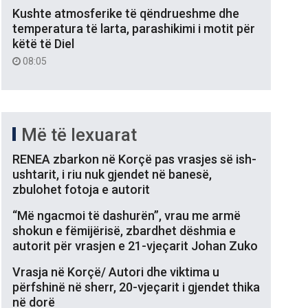
Kushte atmosferike të qëndrueshme dhe
temperatura të larta, parashikimi i motit për
këtë të Diel
08:05
Më të lexuarat
RENEA zbarkon në Korçë pas vrasjes së ish-
ushtarit, i riu nuk gjendet në banesë,
zbulohet fotoja e autorit
“Më ngacmoi të dashurën”, vrau me armë
shokun e fëmijërisë, zbardhet dëshmia e
autorit për vrasjen e 21-vjeçarit Johan Zuko
Vrasja në Korçë/ Autori dhe viktima u
përfshinë në sherr, 20-vjeçarit i gjendet thika
në dorë