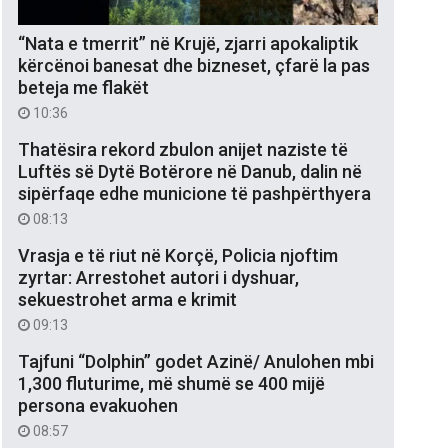
“Nata e tmerrit” në Krujë, zjarri apokaliptik
kërcënoi banesat dhe bizneset, çfarë la pas
beteja me flakët
10:36
Thatësira rekord zbulon anijet naziste të
Luftës së Dytë Botërore në Danub, dalin në
sipërfaqe edhe municione të pashpërthyera
08:13
Vrasja e të riut në Korçë, Policia njoftim
zyrtar: Arrestohet autori i dyshuar,
sekuestrohet arma e krimit
09:13
Tajfuni “Dolphin” godet Azinë/ Anulohen mbi
1,300 fluturime, më shumë se 400 mijë
persona evakuohen
08:57