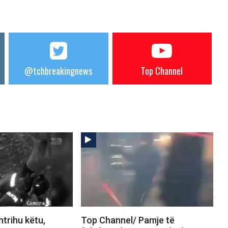
@tchbreakingnews
Top Channel
trihu këtu,
Top Channel/ Pamje të