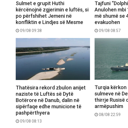
Sulmet e grupit Huthi
Tajfuni “Dolph
kërcënojnë zgjerimin e luftës, si
Anulohen mbi 1
po përfshihet Jemeni në
më shumë se 4
konfliktin e Lindjes së Mesme
evakuohen
09/08 09:38
09/08 08:57
Turqia kërkon 
Thatësira rekord zbulon anijet
sulmeve në Deti
naziste të Luftës së Dytë
thirrje Rusisë
Botërore në Danub, dalin në
armëpushim
sipërfaqe edhe municione të
pashpërthyera
08/08 22:59
09/08 08:13