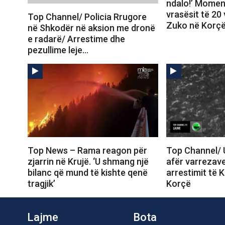
ndalo!’ Moment
vrasësit të 20 
Top Channel/ Policia Rrugore
Zuko në Korç
në Shkodër në aksion me dronë
e radarë/ Arrestime dhe
pezullime leje…
Top News – Rama reagon për
Top Channel/ 
zjarrin në Krujë. ‘U shmang një
afër varrezave
bilanc që mund të kishte qenë
arrestimit të K
tragjik’
Korçë
Lajme
Bota