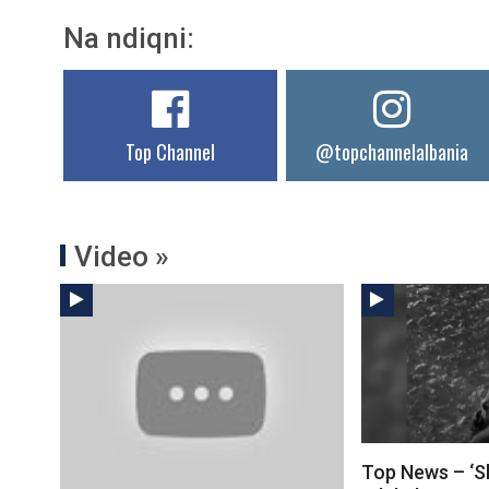
Na ndiqni:
Top Channel
@topchannelalbania
Video »
Top News – ‘Sh