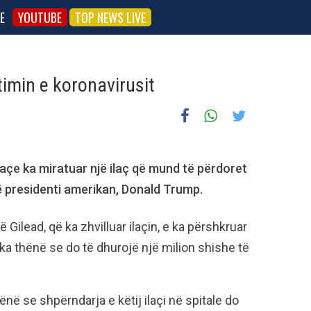
E
YOUTUBE
TOP NEWS LIVE
timin e koronavirusit
açe ka miratuar një ilaç që mund të përdoret
ënë presidenti amerikan, Donald Trump.
ilead, që ka zhvilluar ilaçin, e ka përshkruar
a thënë se do të dhurojë një milion shishe të
në se shpërndarja e këtij ilaçi në spitale do