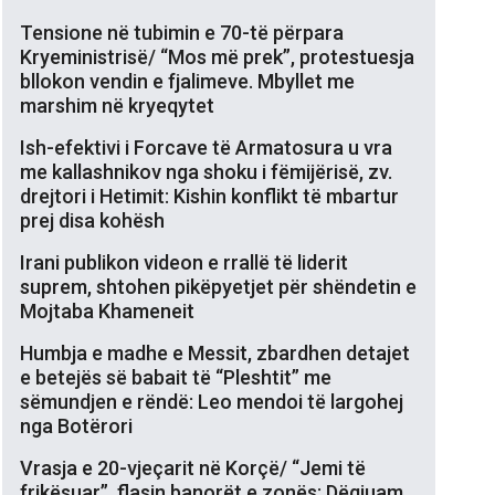
Tensione në tubimin e 70-të përpara
Kryeministrisë/ “Mos më prek”, protestuesja
bllokon vendin e fjalimeve. Mbyllet me
marshim në kryeqytet
Ish-efektivi i Forcave të Armatosura u vra
me kallashnikov nga shoku i fëmijërisë, zv.
drejtori i Hetimit: Kishin konflikt të mbartur
prej disa kohësh
Irani publikon videon e rrallë të liderit
suprem, shtohen pikëpyetjet për shëndetin e
Mojtaba Khameneit
Humbja e madhe e Messit, zbardhen detajet
e betejës së babait të “Pleshtit” me
sëmundjen e rëndë: Leo mendoi të largohej
nga Botërori
Vrasja e 20-vjeçarit në Korçë/ “Jemi të
frikësuar”, flasin banorët e zonës: Dëgjuam