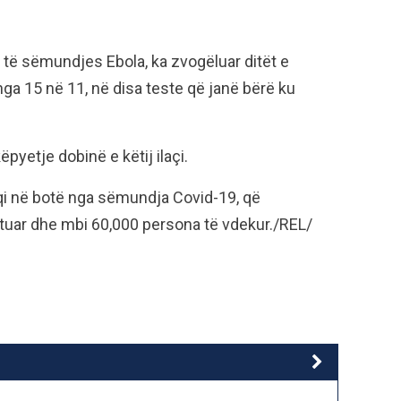
tim të sëmundjes Ebola, ka zvogëluar ditët e
ga 15 në 11, në disa teste që janë bërë ku
pyetje dobinë e këtij ilaçi.
qi në botë nga sëmundja Covid-19, që
ktuar dhe mbi 60,000 persona të vdekur./REL/