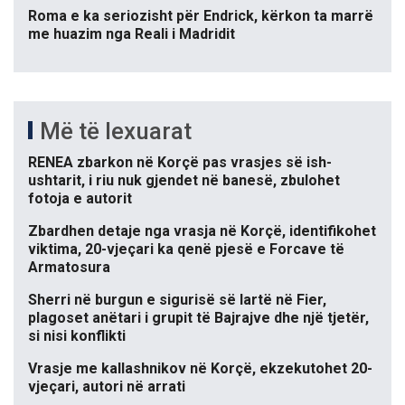
Roma e ka seriozisht për Endrick, kërkon ta marrë
me huazim nga Reali i Madridit
Më të lexuarat
RENEA zbarkon në Korçë pas vrasjes së ish-
ushtarit, i riu nuk gjendet në banesë, zbulohet
fotoja e autorit
Zbardhen detaje nga vrasja në Korçë, identifikohet
viktima, 20-vjeçari ka qenë pjesë e Forcave të
Armatosura
Sherri në burgun e sigurisë së lartë në Fier,
plagoset anëtari i grupit të Bajrajve dhe një tjetër,
si nisi konflikti
Vrasje me kallashnikov në Korçë, ekzekutohet 20-
vjeçari, autori në arrati