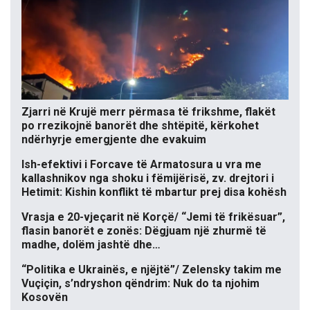
Zjarri në Krujë merr përmasa të frikshme, flakët
po rrezikojnë banorët dhe shtëpitë, kërkohet
ndërhyrje emergjente dhe evakuim
Ish-efektivi i Forcave të Armatosura u vra me
kallashnikov nga shoku i fëmijërisë, zv. drejtori i
Hetimit: Kishin konflikt të mbartur prej disa kohësh
Vrasja e 20-vjeçarit në Korçë/ “Jemi të frikësuar”,
flasin banorët e zonës: Dëgjuam një zhurmë të
madhe, dolëm jashtë dhe…
“Politika e Ukrainës, e njëjtë”/ Zelensky takim me
Vuçiçin, s’ndryshon qëndrim: Nuk do ta njohim
Kosovën