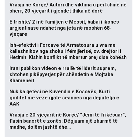
Vrasja në Korçë/ Autori dhe viktima u përfshinë në
sherr, 20-vjeçarit i gjendet thika në dorë
E trishtë/ Zi në familjen e Messit, babai i ikones
argjentinase ndahet nga jeta në moshën 68-
vjeçare
Ish-efektivi i Forcave të Armatosura u vra me
kallashnikov nga shoku i fëmijërisë, zv. drejtori i
Hetimit: Kishin konflikt të mbartur prej disa kohësh
Irani publikon videon e rrallë të liderit suprem,
shtohen pikëpyetjet për shëndetin e Mojtaba
Khameneit
Nuk ka qetësi në Kuvendin e Kosovës, Kurti
goditet me vezë gjatë seancës nga deputetja e
AAK
Vrasja e 20-vjeçarit në Korçë/ “Jemi të frikësuar”,
flasin banorët e zonës: Dëgjuam një zhurmë të
madhe, dolëm jashtë dhe…