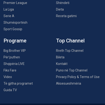
Premier League
Shëndeti
La Liga
Dieta
Serie A
Receta gatimi
Shumësportësh
Sport Gossip
Programe
Top Channel
Big Brother VIP
Rreth Top Channel
Për’puthen
Bileta
Shqipëria LIVE
Kontakt
Fiks Fare
Puno në Top Channel
Video
Privacy Policy & Terms of Use
Të gjitha programet
Aksesueshmëria
Guida TV