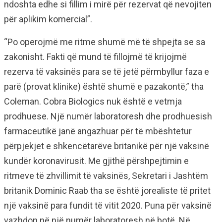
ndoshta edhe si fillim i mirë për rezervat që nevojiten
për aplikim komercial”.
“Po operojmë me ritme shumë më të shpejta se sa
zakonisht. Fakti që mund të fillojmë të krijojmë
rezerva të vaksinës para se të jetë përmbyllur faza e
parë (provat klinike) është shumë e pazakontë,” tha
Coleman. Cobra Biologics nuk është e vetmja
prodhuese. Një numër laboratoresh dhe prodhuesish
farmaceutikë janë angazhuar për të mbështetur
përpjekjet e shkencëtarëve britanikë për një vaksinë
kundër koronavirusit. Me gjithë përshpejtimin e
ritmeve të zhvillimit të vaksinës, Sekretari i Jashtëm
britanik Dominic Raab tha se është jorealiste të pritet
një vaksinë para fundit të vitit 2020. Puna për vaksinë
vazhdon në një numër laboratoresh në botë. Në