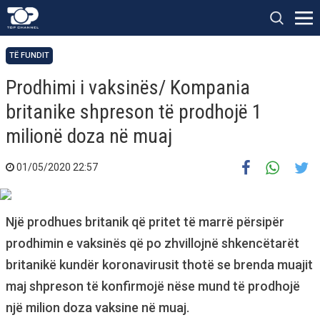
TË FUNDIT
Prodhimi i vaksinës/ Kompania
britanike shpreson të prodhojë 1
milionë doza në muaj
01/05/2020 22:57
Një prodhues britanik që pritet të marrë përsipër
prodhimin e vaksinës që po zhvillojnë shkencëtarët
britanikë kundër koronavirusit thotë se brenda muajit
maj shpreson të konfirmojë nëse mund të prodhojë
një milion doza vaksine në muaj.