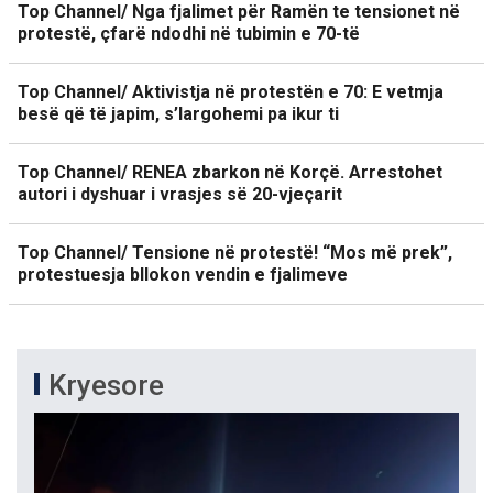
Top Channel/ Nga fjalimet për Ramën te tensionet në
protestë, çfarë ndodhi në tubimin e 70-të
Top Channel/ Aktivistja në protestën e 70: E vetmja
besë që të japim, s’largohemi pa ikur ti
Top Channel/ RENEA zbarkon në Korçë. Arrestohet
autori i dyshuar i vrasjes së 20-vjeçarit
Top Channel/ Tensione në protestë! “Mos më prek”,
protestuesja bllokon vendin e fjalimeve
Kryesore