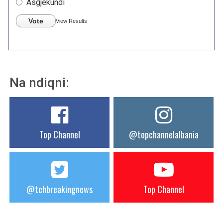
Asgjëkundi
Vote
View Results
Na ndiqni:
Top Channel
@topchannelalbania
@tchbreakingnews
Top Channel