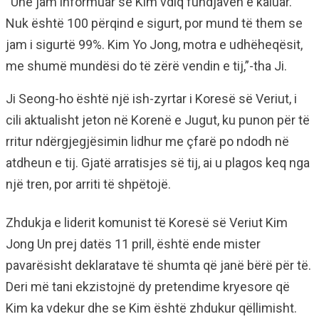
“Unë jam informuar se Kim vdiq fundjavën e kaluar.
Nuk është 100 përqind e sigurt, por mund të them se
jam i sigurtë 99%. Kim Yo Jong, motra e udhëheqësit,
me shumë mundësi do të zërë vendin e tij,”-tha Ji.
Ji Seong-ho është një ish-zyrtar i Koresë së Veriut, i
cili aktualisht jeton në Korenë e Jugut, ku punon për të
rritur ndërgjegjësimin lidhur me çfarë po ndodh në
atdheun e tij. Gjatë arratisjes së tij, ai u plagos keq nga
një tren, por arriti të shpëtojë.
Zhdukja e liderit komunist të Koresë së Veriut Kim
Jong Un prej datës 11 prill, është ende mister
pavarësisht deklaratave të shumta që janë bërë për të.
Deri më tani ekzistojnë dy pretendime kryesore që
Kim ka vdekur dhe se Kim është zhdukur qëllimisht.