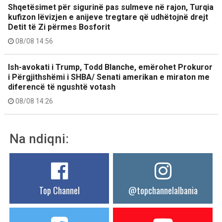
Shqetësimet për sigurinë pas sulmeve në rajon, Turqia
kufizon lëvizjen e anijeve tregtare që udhëtojnë drejt
Detit të Zi përmes Bosforit
08/08 14:56
Ish-avokati i Trump, Todd Blanche, emërohet Prokuror
i Përgjithshëmi i SHBA/ Senati amerikan e miraton me
diferencë të ngushtë votash
08/08 14:26
Na ndiqni:
Top Channel
@topchannelalbania