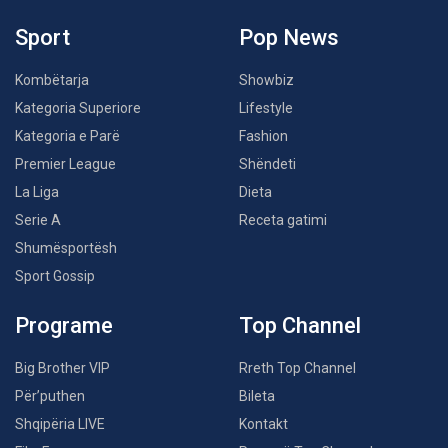
Sport
Pop News
Kombëtarja
Showbiz
Kategoria Superiore
Lifestyle
Kategoria e Parë
Fashion
Premier League
Shëndeti
La Liga
Dieta
Serie A
Receta gatimi
Shumësportësh
Sport Gossip
Programe
Top Channel
Big Brother VIP
Rreth Top Channel
Për’puthen
Bileta
Shqipëria LIVE
Kontakt