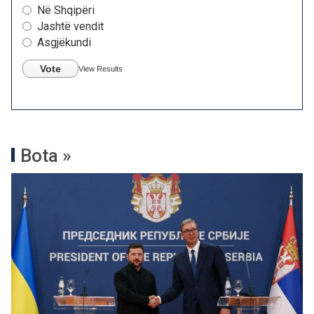
Në Shqipëri
Jashtë vendit
Asgjëkundi
Vote
View Results
Bota »