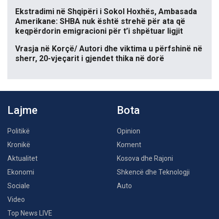
Ekstradimi në Shqipëri i Sokol Hoxhës, Ambasada
Amerikane: SHBA nuk është strehë për ata që
keqpërdorin emigracioni për t’i shpëtuar ligjit
Vrasja në Korçë/ Autori dhe viktima u përfshinë në
sherr, 20-vjeçarit i gjendet thika në dorë
Lajme
Bota
Politikë
Opinion
Kronikë
Koment
Aktualitet
Kosova dhe Rajoni
Ekonomi
Shkencë dhe Teknologji
Sociale
Auto
Video
Top News LIVE