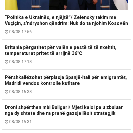
“Politika e Ukrainës, e njëjtë”/ Zelensky takim me
Vuçiçin, s’ndryshon qëndrim: Nuk do ta njohim Kosovën
08/08 17:56
Britania përgatitet për valën e pestë të të nxehtit,
temperaturat pritet të arrijnë 36°C
08/08 17:18
Përshkallëzohet përplasja Spanjë-Itali për emigrantët,
Madridi vendos kontrolle kufitare
08/08 16:38
Droni shpërthen mbi Bullgari/ Mjeti kaloi pa u zbuluar
nga dy shtete dhe ra pranë gazsjellësit strategjik
08/08 15:31