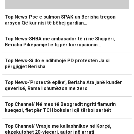
Top News-Pse e sulmon SPAK-un Berisha tregon
arsyen Që kur nisi të bëhej gardian…
Top News-SHBA me ambasador të ri në Shqipëri,
Berisha Pikëpamjet e tij për korrupsionin…
Top News-Si do e ndihmojë PD protestën Ja si
përgjigjet Berisha
Top News-‘Protestë epike’, Berisha Ata janë kundër
qeverisë, Rama i shumëzon me zero
Top Channel/ Në mes të Beogradit ngriti flamurin
kueqezi, flet për TCH boksieri që tërboi serbët
Top Channel/ Vrasje me kallashnikov në Korçë,
ekzekutohet 20-vjeçari, autori në arrati