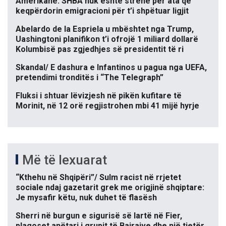
Amerikane: SHBA nuk është strehë për ata që
keqpërdorin emigracioni për t’i shpëtuar ligjit
Abelardo de la Espriela u mbështet nga Trump,
Uashingtoni planifikon t’i ofrojë 1 miliard dollarë
Kolumbisë pas zgjedhjes së presidentit të ri
Skandal/ E dashura e Infantinos u pagua nga UEFA,
pretendimi tronditës i “The Telegraph”
Fluksi i shtuar lëvizjesh në pikën kufitare të
Morinit, në 12 orë regjistrohen mbi 41 mijë hyrje
Më të lexuarat
“Kthehu në Shqipëri”/ Sulm racist në rrjetet
sociale ndaj gazetarit grek me origjinë shqiptare:
Je mysafir këtu, nuk duhet të flasësh
Sherri në burgun e sigurisë së lartë në Fier,
plagoset anëtari i grupit të Bajrajve dhe një tjetër,