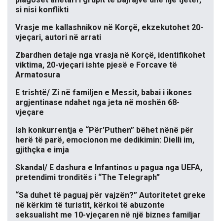
si nisi konflikti
Vrasje me kallashnikov në Korçë, ekzekutohet 20-
vjeçari, autori në arrati
Zbardhen detaje nga vrasja në Korçë, identifikohet
viktima, 20-vjeçari ishte pjesë e Forcave të
Armatosura
E trishtë/ Zi në familjen e Messit, babai i ikones
argjentinase ndahet nga jeta në moshën 68-
vjeçare
Ish konkurrentja e “Për’Puthen” bëhet nënë për
herë të parë, emocionon me dedikimin: Dielli im,
gjithçka e imja
Skandal/ E dashura e Infantinos u pagua nga UEFA,
pretendimi tronditës i “The Telegraph”
“Sa duhet të paguaj për vajzën?” Autoritetet greke
në kërkim të turistit, kërkoi të abuzonte
seksualisht me 10-vjeçaren në një biznes familjar