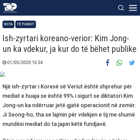
BOTA
TË FUNDIT
Ish-zyrtari koreano-verior: Kim Jong-
un ka vdekur, ja kur do të bëhet publike
01/05/2020 16:34
Një ish-zyrtar i Koresë së Veriut është shprehur për
mediat e huaja se është 99% i sigurt se diktatori Kim
Jong-un ka ndërruar jetë gjatë operacionit në zemër.
Ji Seong-ho, tha se lajmin për vdekjen e tij me shumë
mundësi mediat do ta japin këtë fundjavë.