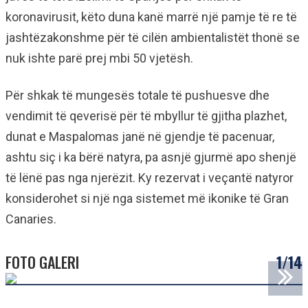
koronavirusit, këto duna kanë marrë një pamje të re të
jashtëzakonshme për të cilën ambientalistët thonë se
nuk ishte parë prej mbi 50 vjetësh.
Për shkak të mungesës totale të pushuesve dhe
vendimit të qeverisë për të mbyllur të gjitha plazhet,
dunat e Maspalomas janë në gjendje të pacenuar,
ashtu siç i ka bërë natyra, pa asnjë gjurmë apo shenjë
të lënë pas nga njerëzit. Ky rezervat i veçantë natyror
konsiderohet si një nga sistemet më ikonike të Gran
Canaries.
FOTO GALERI
1/14