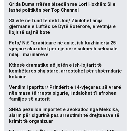
Grida Duma rrëfen bisedën me Lori Hoxhën: Si e
lashë politikën për Top Channel
83 vite në fund të detit Jon/ Zbulohet anija
gjermane e Luftës së Dytë Botërore, e vetmja e
llojit të saj në botë
Foto/ Një “grabitqare në anije, ish-kuzhinierja 25-
vjeçare akuzohet për një sërë sulmesh seksuale
ndaj… marinarëve
Kthesë dramatike në jetën e ish-lojtarit të
kombëtares shqiptare, arrestohet për shpërndarje
kokaine
Vendim i papritur/ Prindërit e 14-vjeçares së vrarë
nën masa të rrepta sigurie, i ndalohet t’i afrohen
familjes së autorit
SHBA pezullon importet e avokados nga Meksika,
alarm për sigurinë pas arrestimit të drejtuesve të
krimit të organizuar