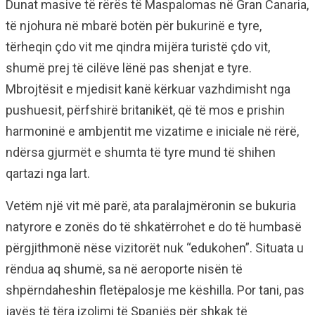
Dunat masive të rërës të Maspalomas në Gran Canaria,
të njohura në mbarë botën për bukurinë e tyre,
tërheqin çdo vit me qindra mijëra turistë çdo vit,
shumë prej të cilëve lënë pas shenjat e tyre.
Mbrojtësit e mjedisit kanë kërkuar vazhdimisht nga
pushuesit, përfshirë britanikët, që të mos e prishin
harmoninë e ambjentit me vizatime e iniciale në rërë,
ndërsa gjurmët e shumta të tyre mund të shihen
qartazi nga lart.
Vetëm një vit më parë, ata paralajmëronin se bukuria
natyrore e zonës do të shkatërrohet e do të humbasë
përgjithmonë nëse vizitorët nuk “edukohen”. Situata u
rëndua aq shumë, sa në aeroporte nisën të
shpërndaheshin fletëpalosje me këshilla. Por tani, pas
javës të tëra izolimi të Spanjës për shkak të