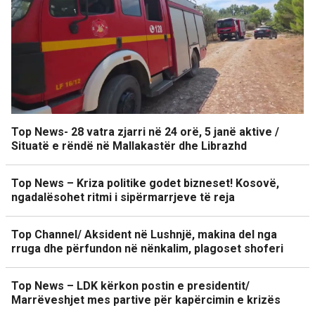
Top News- 28 vatra zjarri në 24 orë, 5 janë aktive /
Situatë e rëndë në Mallakastër dhe Librazhd
Top News – Kriza politike godet bizneset! Kosovë,
ngadalësohet ritmi i sipërmarrjeve të reja
Top Channel/ Aksident në Lushnjë, makina del nga
rruga dhe përfundon në nënkalim, plagoset shoferi
Top News – LDK kërkon postin e presidentit/
Marrëveshjet mes partive për kapërcimin e krizës