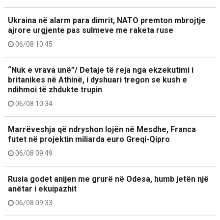
Ukraina në alarm para dimrit, NATO premton mbrojtje
ajrore urgjente pas sulmeve me raketa ruse
06/08 10:45
“Nuk e vrava unë”/ Detaje të reja nga ekzekutimi i
britanikes në Athinë, i dyshuari tregon se kush e
ndihmoi të zhdukte trupin
06/08 10:34
Marrëveshja që ndryshon lojën në Mesdhe, Franca
futet në projektin miliarda euro Greqi-Qipro
06/08 09:49
Rusia godet anijen me grurë në Odesa, humb jetën një
anëtar i ekuipazhit
06/08 09:33