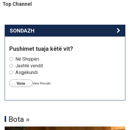
Top Channel
SONDAZH
Pushimet tuaja këtë vit?
Në Shqipëri
Jashtë vendit
Asgjëkundi
Vote
View Results
Bota »