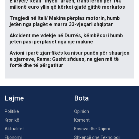
E kryer/ Reali “thyen” arkën, transferon për 140
milionë euro yllin që kërkoi gjatë gjithë merkatos
Tragjedi në Itali/ Makina përplas motorin, humb
jetën nga plagët e marra 33-vjeçari shqiptar
Aksident me vdekje në Durrës, këmbësori humb
jetën pasi përplaset nga një makinë
Avioni i parë zjarrfikës ka nisur punën për shuarjen
e zjarreve, Rama: Gusht sfidues, na gjen më të
fortë dhe të përgatitur
Lajme
Bota
Politikë
Opinion
Kronikë
Koment
Aktualitet
Kosova dhe Rajoni
Ekonomi
Shkencë dhe Teknologji