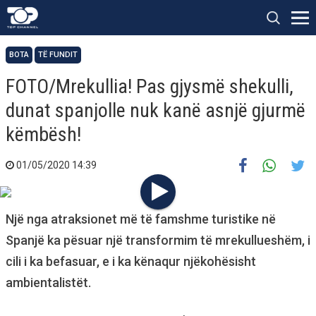
BOTA
TË FUNDIT
FOTO/Mrekullia! Pas gjysmë shekulli,
dunat spanjolle nuk kanë asnjë gjurmë
këmbësh!
01/05/2020 14:39
Një nga atraksionet më të famshme turistike në
Spanjë ka pësuar një transformim të mrekullueshëm, i
cili i ka befasuar, e i ka kënaqur njëkohësisht
ambientalistët.