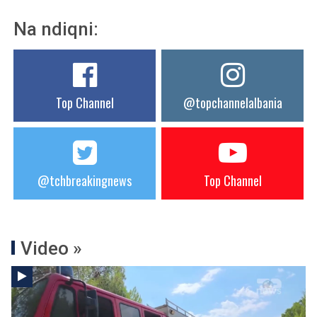
Na ndiqni:
Top Channel
@topchannelalbania
@tchbreakingnews
Top Channel
Video »