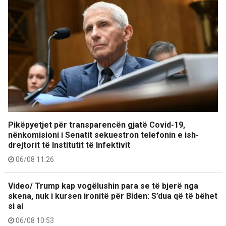
Pikëpyetjet për transparencën gjatë Covid-19,
nënkomisioni i Senatit sekuestron telefonin e ish-
drejtorit të Institutit të Infektivit
06/08 11:26
Video/ Trump kap vogëlushin para se të bjerë nga
skena, nuk i kursen ironitë për Biden: S’dua që të bëhet
si ai
06/08 10:53