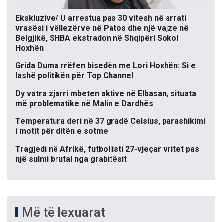
Ekskluzive/ U arrestua pas 30 vitesh në arrati
vrasësi i vëllezërve në Patos dhe një vajze në
Belgjikë, SHBA ekstradon në Shqipëri Sokol
Hoxhën
Grida Duma rrëfen bisedën me Lori Hoxhën: Si e
lashë politikën për Top Channel
Dy vatra zjarri mbeten aktive në Elbasan, situata
më problematike në Malin e Dardhës
Temperatura deri në 37 gradë Celsius, parashikimi
i motit për ditën e sotme
Tragjedi në Afrikë, futbollisti 27-vjeçar vritet pas
një sulmi brutal nga grabitësit
Më të lexuarat