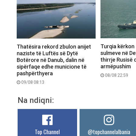
Turqia kërkon 
Thatësira rekord zbulon anijet
sulmeve në Deti
naziste të Luftës së Dytë
thirrje Rusisë
Botërore në Danub, dalin në
armëpushim
sipërfaqe edhe municione të
pashpërthyera
08/08 22:59
09/08 08:13
Na ndiqni:
Top Channel
@topchannelalbania