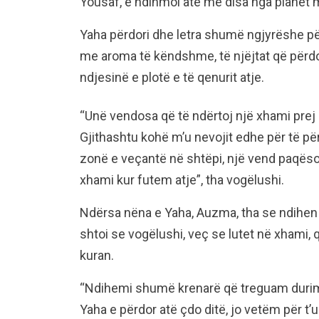
Yousaf, e ndihmoi atë me disa nga planet m
Yaha përdori dhe letra shumë ngjyrëshe pë
me aroma të këndshme, të njëjtat që përdor
ndjesinë e plotë e të qenurit atje.
“Unë vendosa që të ndërtoj një xhami prej 
Gjithashtu kohë m’u nevojit edhe për të pë
zonë e veçantë në shtëpi, një vend paqëso
xhami kur futem atje”, tha vogëlushi.
Ndërsa nëna e Yaha, Auzma, tha se ndihen
shtoi se vogëlushi, veç se lutet në xhami, 
kuran.
“Ndihemi shumë krenarë që treguam durim
Yaha e përdor atë çdo ditë, jo vetëm për t’u