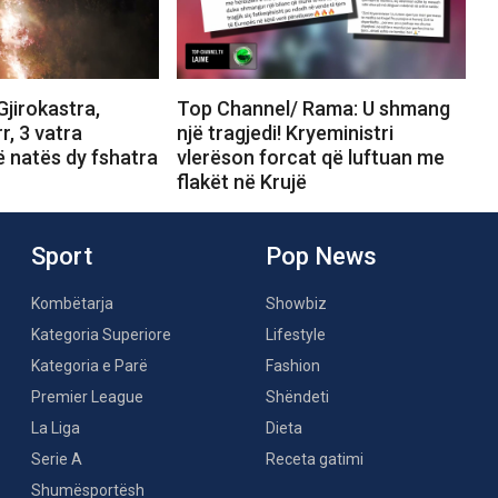
jirokastra,
Top Channel/ Rama: U shmang
r, 3 vatra
një tragjedi! Kryeministri
ë natës dy fshatra
vlerëson forcat që luftuan me
flakët në Krujë
Sport
Pop News
Kombëtarja
Showbiz
Kategoria Superiore
Lifestyle
Kategoria e Parë
Fashion
Premier League
Shëndeti
La Liga
Dieta
Serie A
Receta gatimi
Shumësportësh