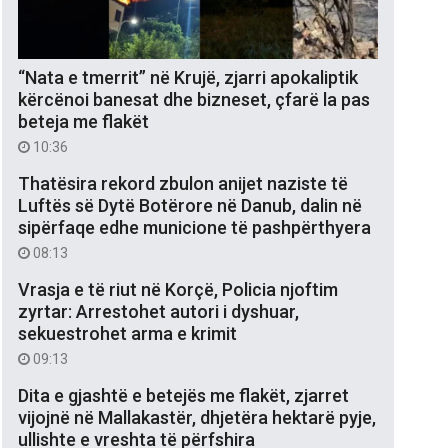
“Nata e tmerrit” në Krujë, zjarri apokaliptik
kërcënoi banesat dhe bizneset, çfarë la pas
beteja me flakët
10:36
Thatësira rekord zbulon anijet naziste të
Luftës së Dytë Botërore në Danub, dalin në
sipërfaqe edhe municione të pashpërthyera
08:13
Vrasja e të riut në Korçë, Policia njoftim
zyrtar: Arrestohet autori i dyshuar,
sekuestrohet arma e krimit
09:13
Dita e gjashtë e betejës me flakët, zjarret
vijojnë në Mallakastër, dhjetëra hektarë pyje,
ullishte e vreshta të përfshira