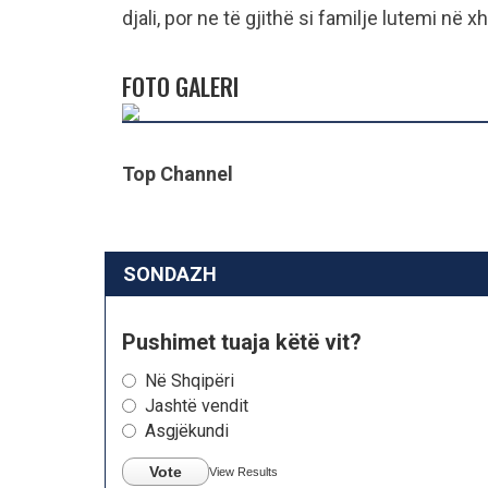
djali, por ne të gjithë si familje lutemi në
FOTO GALERI
Top Channel
SONDAZH
Pushimet tuaja këtë vit?
Në Shqipëri
Jashtë vendit
Asgjëkundi
Vote
View Results