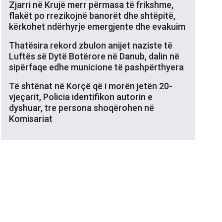
Zjarri në Krujë merr përmasa të frikshme,
flakët po rrezikojnë banorët dhe shtëpitë,
kërkohet ndërhyrje emergjente dhe evakuim
Thatësira rekord zbulon anijet naziste të
Luftës së Dytë Botërore në Danub, dalin në
sipërfaqe edhe municione të pashpërthyera
Të shtënat në Korçë që i morën jetën 20-
vjeçarit, Policia identifikon autorin e
dyshuar, tre persona shoqërohen në
Komisariat