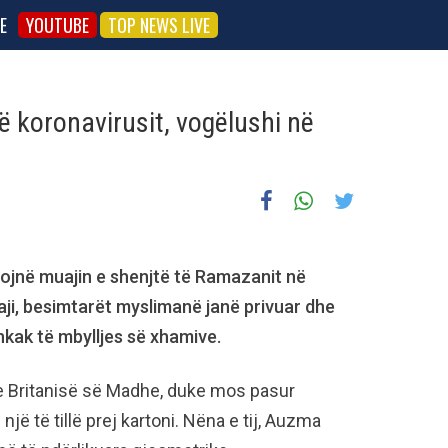
E
YOUTUBE
TOP NEWS LIVE
ë koronavirusit, vogëlushi në
lojnë muajin e shenjtë të Ramazanit në
aji, besimtarët myslimanë janë privuar dhe
hkak të mbylljes së xhamive.
e Britanisë së Madhe, duke mos pasur
jë të tillë prej kartoni. Nëna e tij, Auzma