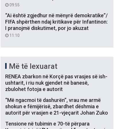
09:55
“Ai është zgjedhur në mënyrë demokratike”/
FIFA shpërthen ndaj kritikave për Infantinon:
I pranojmë diskutimet, por jo akuzat
11:10
Më të lexuarat
RENEA zbarkon në Korçë pas vrasjes së ish-
ushtarit, i riu nuk gjendet në banesë,
zbulohet fotoja e autorit
“Më ngacmoi të dashurën”, vrau me armë
shokun e fëmijërisë, zbardhet dëshmia e
autorit për vrasjen e 21-vjeçarit Johan Zuko
Tensione në tubimin e 70-të përpara