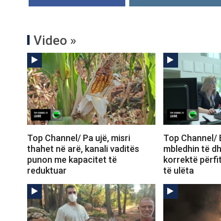
Video »
Top Channel/ Pa ujë, misri
Top Channel/ 
thahet në arë, kanali vaditës
mbledhin të d
punon me kapacitet të
korrektë përf
reduktuar
të ulëta