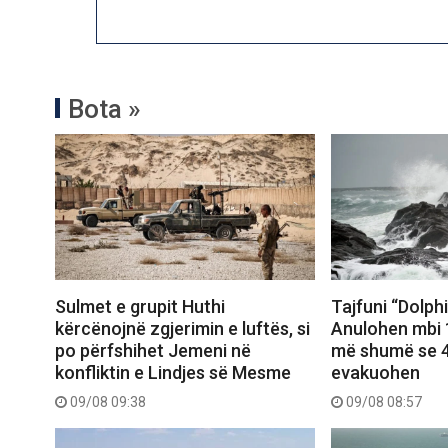
Bota »
Sulmet e grupit Huthi
Tajfuni “Dolph
kërcënojnë zgjerimin e luftës, si
Anulohen mbi 1
po përfshihet Jemeni në
më shumë se 4
konfliktin e Lindjes së Mesme
evakuohen
09/08 09:38
09/08 08:57