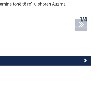
 xhaminë tonë të re”, u shpreh Auzma.
1/4