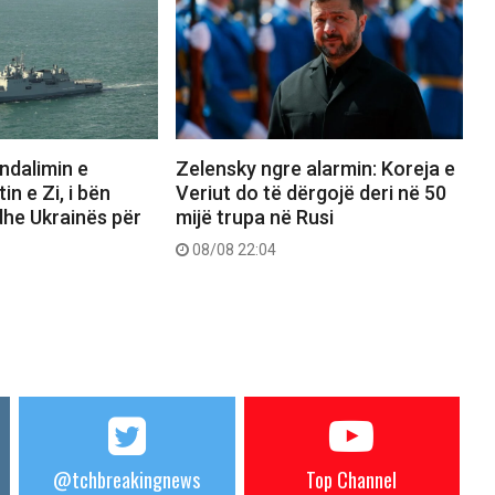
ndalimin e
Zelensky ngre alarmin: Koreja e
n e Zi, i bën
Veriut do të dërgojë deri në 50
 dhe Ukrainës për
mijë trupa në Rusi
08/08 22:04
@tchbreakingnews
Top Channel