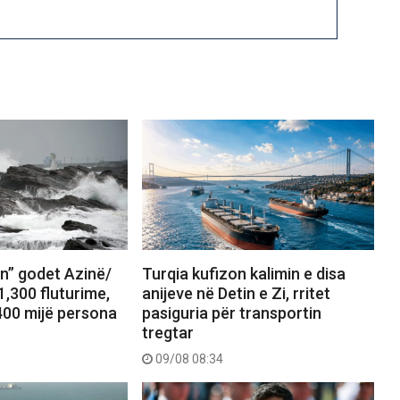
in” godet Azinë/
Turqia kufizon kalimin e disa
,300 fluturime,
anijeve në Detin e Zi, rritet
00 mijë persona
pasiguria për transportin
tregtar
09/08 08:34