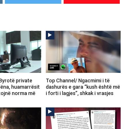
Byrotë private
Top Channel/ Ngacmimi i të
hëna, huamarrësit
dashurës e gara “kush është më
itojnë norma më
i forti i lagjes”, shkak i vrasjes