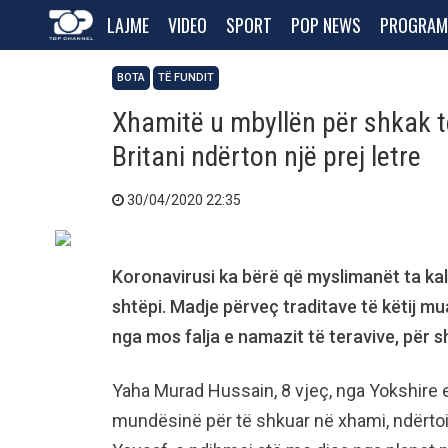
LAJME
VIDEO
SPORT
POP NEWS
PROGRAM
BOTA
TË FUNDIT
Xhamitë u mbyllën për shkak t
Britani ndërton një prej letre
30/04/2020 22:35
Koronavirusi ka bërë që myslimanët ta ka
shtëpi. Madje përveç traditave të këtij mu
nga mos falja e namazit të teravive, për s
Yaha Murad Hussain, 8 vjeç, nga Yokshire 
mundësinë për të shkuar në xhami, ndërtoi n