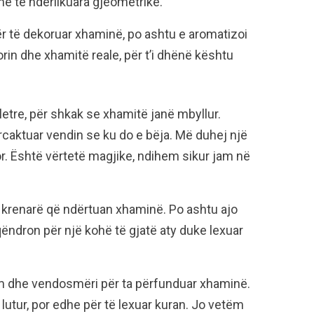
ë të ndërlikuara gjeometrike.
r të dekoruar xhaminë, po ashtu e aromatizoi
in dhe xhamitë reale, për t’i dhënë kështu
letre, për shkak se xhamitë janë mbyllur.
rcaktuar vendin se ku do e bëja. Më duhej një
r. Është vërtetë magjike, ndihem sikur jam në
 krenarë që ndërtuan xhaminë. Po ashtu ajo
qëndron për një kohë të gjatë aty duke lexuar
 dhe vendosmëri për ta përfunduar xhaminë.
 lutur, por edhe për të lexuar kuran. Jo vetëm