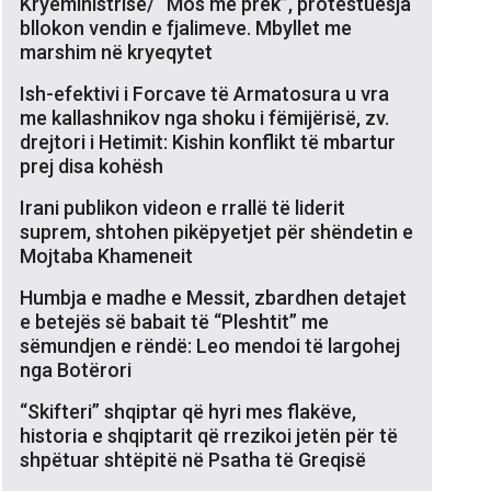
Kryeministrisë/ “Mos më prek”, protestuesja
bllokon vendin e fjalimeve. Mbyllet me
marshim në kryeqytet
Ish-efektivi i Forcave të Armatosura u vra
me kallashnikov nga shoku i fëmijërisë, zv.
drejtori i Hetimit: Kishin konflikt të mbartur
prej disa kohësh
Irani publikon videon e rrallë të liderit
suprem, shtohen pikëpyetjet për shëndetin e
Mojtaba Khameneit
Humbja e madhe e Messit, zbardhen detajet
e betejës së babait të “Pleshtit” me
sëmundjen e rëndë: Leo mendoi të largohej
nga Botërori
“Skifteri” shqiptar që hyri mes flakëve,
historia e shqiptarit që rrezikoi jetën për të
shpëtuar shtëpitë në Psatha të Greqisë