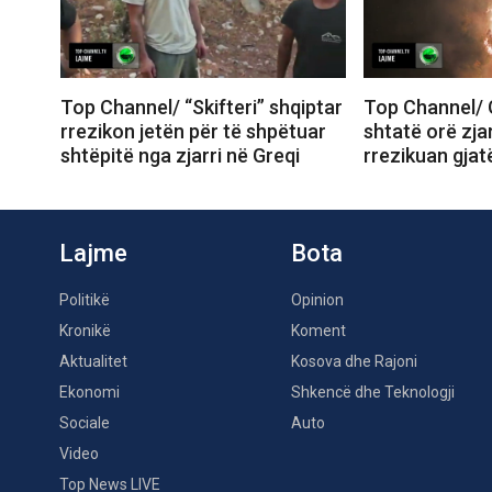
Top Channel/ “Skifteri” shqiptar
Top Channel/ G
rrezikon jetën për të shpëtuar
shtatë orë zjar
shtëpitë nga zjarri në Greqi
rrezikuan gjat
Lajme
Bota
Politikë
Opinion
Kronikë
Koment
Aktualitet
Kosova dhe Rajoni
Ekonomi
Shkencë dhe Teknologji
Sociale
Auto
Video
Top News LIVE