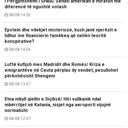
i Përgjithshëmi i SHBA/ Senati amerikan e miraton me
diferencë të ngushtë votash
08/08 14:26
Epstein dhe vdekjet misterioze, kush janë njerëzit e
lidhur me financierin famëkeq që nxitën teoritë
konspirative?
08/08 14:04
Luftë kufijsh mes Madridit dhe Romës/ Kriza e
emigrantëve në Ceuta përplas dy vendet, pezullohet
përkohësisht Shengeni
08/08 13:47
Etna mbyll qiellin e Siçilisë/ Hiri vullkanik ndal
mbërritjet në Katania, nisjet nga aeroporti vijojnë
normalisht
08/08 12:47