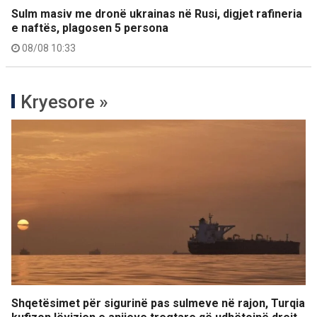
Sulm masiv me dronë ukrainas në Rusi, digjet rafineria
e naftës, plagosen 5 persona
08/08 10:33
Kryesore »
Shqetësimet për sigurinë pas sulmeve në rajon, Turqia