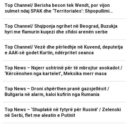
Top Channel/ Berisha beson tek Wendt, por vijon
sulmet ndaj SPAK dhe ‘Territoriales’: Shpopullimi…
Top Channel/ Shqiponja ngrihet në Beograd, Buzukja
hyri me flamurin kuqezi dhe sfidoi arenën serbe
Top Channel/ Vezë dhe përledhje në Kuvend, deputetja
e AAK-së godet Kurtin, ndërpritet seanca
Top News – Nxjerr ushtrinë për të mbrojtur avokadot /
‘Kërcënohen nga kartelet’, Meksika merr masa
Top News – Droni shpërthen pranë gazsjellësit /
Bullgaria në alarm, kaloi kufirin nga Rumania
Top News – ‘Shuplakë në fytyrë për Rusinë’ / Zelenski
në Serbi, flet me aleatin e Putinit