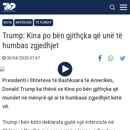
BOTA
KRYESORE
TË FUNDIT
Trump: Kina po bën gjithçka që unë të
humbas zgjedhjet
30/04/2020 07:47
Presidenti i Shteteve të Bashkuara të Amerikës,
Donald Trump ka thënë se Kina po bën gjithçka që
mundet në mënyrë që ai të humbasë zgjedhjet këtë
vit.
Trump i bëri këto deklarata gjatë një interviste në