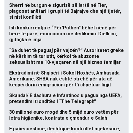
Sherri në burgun e sigurisë së lartë në Fier,
plagoset anëtari i grupit të Bajrajve dhe një tjetër,
si nisi konflikti
Ish konkurrentja e “Për’Puthen” bëhet nënë për
herë të parë, emocionon me dedikimin: Dielli im,
gjithçka e imja
“Sa duhet të paguaj për vajzën?” Autoritetet greke
në kërkim të turistit, kërkoi të abuzonte
seksualisht me 10-vjeçaren në një biznes familjar
Ekstradimi në Shqipëri i Sokol Hoxhës, Ambasada
Amerikane: SHBA nuk është strehë për ata që
keqpërdorin emigracioni për t’i shpëtuar ligjit
Skandal/ E dashura e Infantinos u pagua nga UEFA,
pretendimi tronditës i “The Telegraph”
30 milionë euro rrogë dhe 5 mijë euro vetëm për
letra higjienike, kontrata e çmendur e Salah
E pabesueshme, dështojnë kontrollet mjekësore,