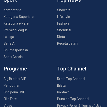
Kombëtarja
Showbiz
Kategoria Superiore
Lifestyle
Kategoria e Parë
Fashion
Premier League
Shëndeti
La Liga
Dieta
Serie A
Receta gatimi
Shumësportësh
Sport Gossip
Programe
Top Channel
Big Brother VIP
Rreth Top Channel
Për’puthen
Bileta
Shqipëria LIVE
Kontakt
Fiks Fare
Puno në Top Channel
Video
Privacy Policy & Terms of Use