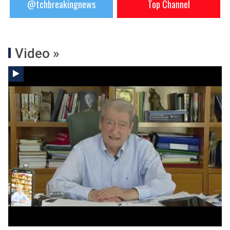
@tchbreakingnews
Top Channel
Video »