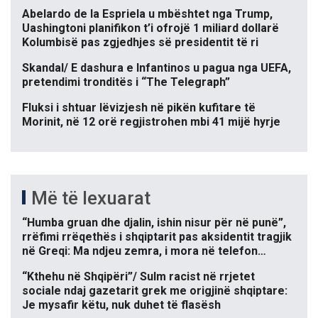
Abelardo de la Espriela u mbështet nga Trump,
Uashingtoni planifikon t’i ofrojë 1 miliard dollarë
Kolumbisë pas zgjedhjes së presidentit të ri
Skandal/ E dashura e Infantinos u pagua nga UEFA,
pretendimi tronditës i “The Telegraph”
Fluksi i shtuar lëvizjesh në pikën kufitare të
Morinit, në 12 orë regjistrohen mbi 41 mijë hyrje
Më të lexuarat
“Humba gruan dhe djalin, ishin nisur për në punë”,
rrëfimi rrëqethës i shqiptarit pas aksidentit tragjik
në Greqi: Ma ndjeu zemra, i mora në telefon…
“Kthehu në Shqipëri”/ Sulm racist në rrjetet
sociale ndaj gazetarit grek me origjinë shqiptare:
Je mysafir këtu, nuk duhet të flasësh