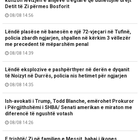
kufizon lëvizjen e anijeve tregtare që udhëtojnë drejt
Detit të Zi përmes Bosforit
08/08 14:56
Lëndë plasëse në banesën e një 72-vjeçari në Tufinë,
policia zbardh ngjarjen, shpallen në kërkim 3 vëllezër
me precedent të mëparshëm penal
08/08 14:39
Lëndë eksplozive e pashpërthyer në derën e dyqanit
të Noizyt në Durrës, policia nis hetimet për ngjarjen
08/08 14:35
Ish-avokati i Trump, Todd Blanche, emërohet Prokuror
i Përgjithshëmi i SHBA/ Senati amerikan e miraton me
diferencë të ngushtë votash
08/08 14:26
E trishtë/ Zi në familjen e Messit, babai i ikones