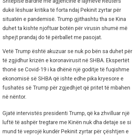
Shtëpisë Bardhë me agjencinë e lajmeve Reuters
dukë lëshuar kritika të forta ndaj Pekinit zyrtar për
situatën e pandemisë. Trump gjithashtu tha se Kina
duhet ta kishte njoftuar botën për virusin shumë më
shpejt prandaj do të përballet me pasojat.
Vetë Trump është akuzuar se nuk po bën sa duhet për
të zgjidhur krizën e koronavirusit në SHBA. Ekspertët
thonë se Covid-19 i ka dhënë një goditje të fuqishme
ekonomisë së SHBA që ishte edhe pika kryesore e
fushatës së Trump për zgjedhjet që pritet të mbahen
në nëntor.
Gjatë intervistës presidenti Trump, që ka zhvilluar një
luftë të ashpër tregtare me Kinën nuk dha detaje se si
mund të veprojë kundër Pekinit zyrtar për çështjen e