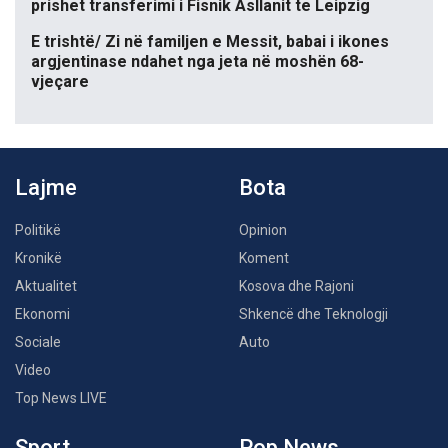
prishet transferimi i Fisnik Asllanit te Leipzig
E trishtë/ Zi në familjen e Messit, babai i ikones
argjentinase ndahet nga jeta në moshën 68-
vjeçare
Lajme
Bota
Politikë
Opinion
Kronikë
Koment
Aktualitet
Kosova dhe Rajoni
Ekonomi
Shkencë dhe Teknologji
Sociale
Auto
Video
Top News LIVE
Sport
Pop News