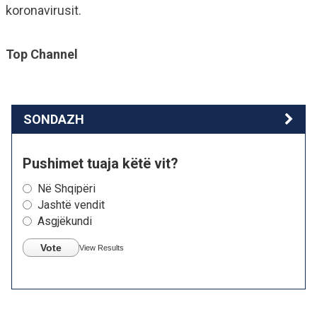
koronavirusit.
Top Channel
SONDAZH
Pushimet tuaja këtë vit?
Në Shqipëri
Jashtë vendit
Asgjëkundi
Vote
View Results