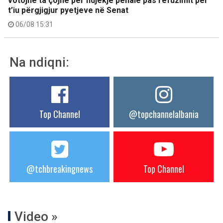
votojnë ta çojnë për ndjekje penale pas refuzimit për
t’iu përgjigjur pyetjeve në Senat
06/08 15:31
Na ndiqni:
Top Channel
@topchannelalbania
@tchbreakingnews
Top Channel
Video »