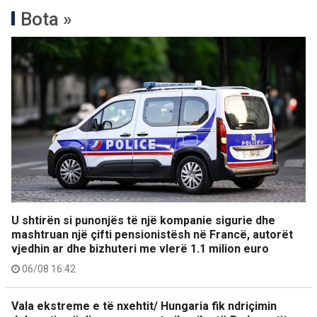
Bota »
U shtirën si punonjës të një kompanie sigurie dhe
mashtruan një çifti pensionistësh në Francë, autorët
vjedhin ar dhe bizhuteri me vlerë 1.1 milion euro
06/08 16:42
Vala ekstreme e të nxehtit/ Hungaria fik ndriçimin