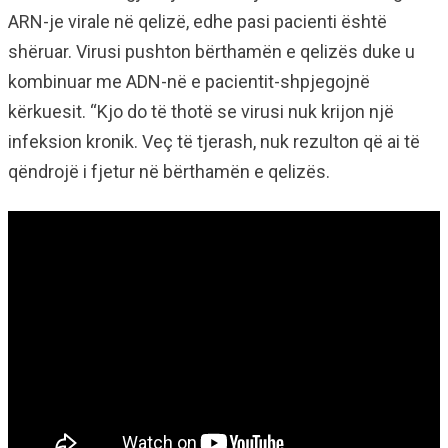
ARN-je virale në qelizë, edhe pasi pacienti është
shëruar. Virusi pushton bërthamën e qelizës duke u
kombinuar me ADN-në e pacientit-shpjegojnë
kërkuesit. “Kjo do të thotë se virusi nuk krijon një
infeksion kronik. Veç të tjerash, nuk rezulton që ai të
qëndrojë i fjetur në bërthamën e qelizës.