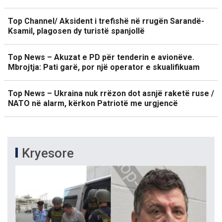
Top Channel/ Aksident i trefishë në rrugën Sarandë-
Ksamil, plagosen dy turistë spanjollë
Top News – Akuzat e PD për tenderin e avionëve.
Mbrojtja: Pati garë, por një operator e skualifikuam
Top News – Ukraina nuk rrëzon dot asnjë raketë ruse /
NATO në alarm, kërkon Patriotë me urgjencë
Kryesore