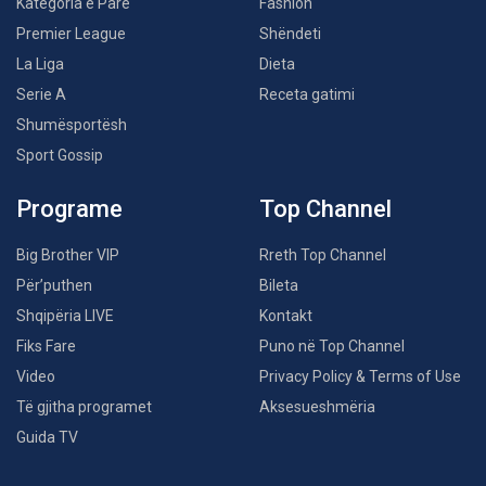
Kategoria e Parë
Fashion
Premier League
Shëndeti
La Liga
Dieta
Serie A
Receta gatimi
Shumësportësh
Sport Gossip
Programe
Top Channel
Big Brother VIP
Rreth Top Channel
Për’puthen
Bileta
Shqipëria LIVE
Kontakt
Fiks Fare
Puno në Top Channel
Video
Privacy Policy & Terms of Use
Të gjitha programet
Aksesueshmëria
Guida TV