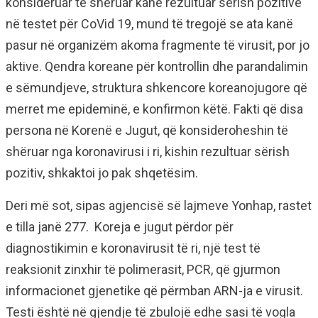
konsideruar të shëruar kanë rezultuar sërish pozitivë
në testet për CoVid 19, mund të tregojë se ata kanë
pasur në organizëm akoma fragmente të virusit, por jo
aktive. Qendra koreane për kontrollin dhe parandalimin
e sëmundjeve, struktura shkencore koreanojugore që
merret me epideminë, e konfirmon këtë. Fakti që disa
persona në Korenë e Jugut, që konsideroheshin të
shëruar nga koronavirusi i ri, kishin rezultuar sërish
pozitiv, shkaktoi jo pak shqetësim.
Deri më sot, sipas agjencisë së lajmeve Yonhap, rastet
e tilla janë 277. Koreja e jugut përdor për
diagnostikimin e koronavirusit të ri, një test të
reaksionit zinxhir të polimerasit, PCR, që gjurmon
informacionet gjenetike që përmban ARN-ja e virusit.
Testi është në gjendje të zbulojë edhe sasi të vogla