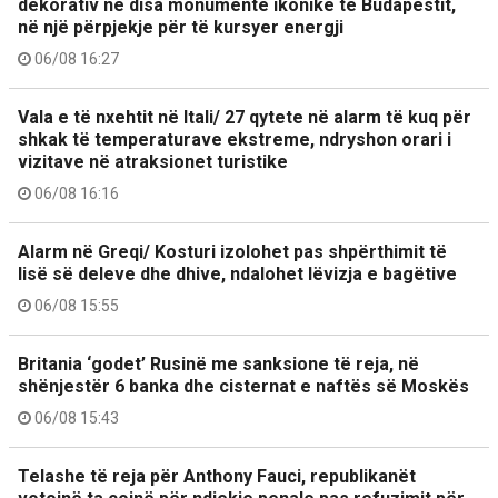
dekorativ në disa monumente ikonike të Budapestit,
në një përpjekje për të kursyer energji
06/08 16:27
Vala e të nxehtit në Itali/ 27 qytete në alarm të kuq për
shkak të temperaturave ekstreme, ndryshon orari i
vizitave në atraksionet turistike
06/08 16:16
Alarm në Greqi/ Kosturi izolohet pas shpërthimit të
lisë së deleve dhe dhive, ndalohet lëvizja e bagëtive
06/08 15:55
Britania ‘godet’ Rusinë me sanksione të reja, në
shënjestër 6 banka dhe cisternat e naftës së Moskës
06/08 15:43
Telashe të reja për Anthony Fauci, republikanët