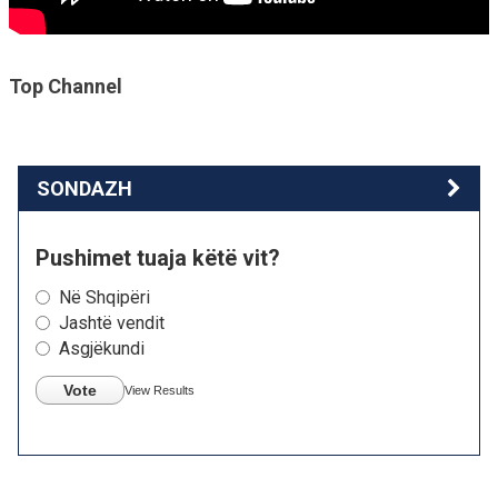
Top Channel
SONDAZH
Pushimet tuaja këtë vit?
Në Shqipëri
Jashtë vendit
Asgjëkundi
Vote
View Results