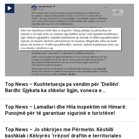
Top News – Kushtetuesja pa vendim për ‘Diellën’.
Bardhi: Gjykata ka shkelur ligjin, vonesa e…
Top News – Lamallari dhe Hita inspektim në Himarë:
Punojmë për të garantuar sigurinë e turistëve!
Top News – Jo shkrirjes me Përmetin. Këshilli
bashkiak i Këlcyrës ‘rrëzon’ draftin e territoriales