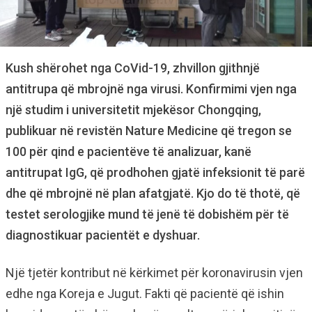
Kush shërohet nga CoVid-19, zhvillon gjithnjë
antitrupa që mbrojnë nga virusi. Konfirmimi vjen nga
një studim i universitetit mjekësor Chongqing,
publikuar në revistën Nature Medicine që tregon se
100 për qind e pacientëve të analizuar, kanë
antitrupat IgG, që prodhohen gjatë infeksionit të parë
dhe që mbrojnë në plan afatgjatë. Kjo do të thotë, që
testet serologjike mund të jenë të dobishëm për të
diagnostikuar pacientët e dyshuar.
Një tjetër kontribut në kërkimet për koronavirusin vjen
edhe nga Koreja e Jugut. Fakti që pacientë që ishin