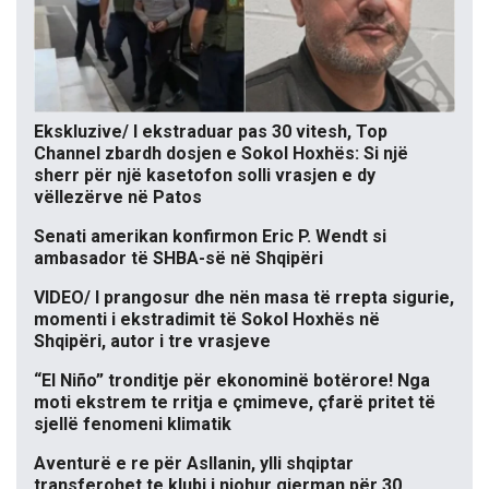
Ekskluzive/ I ekstraduar pas 30 vitesh, Top
Channel zbardh dosjen e Sokol Hoxhës: Si një
sherr për një kasetofon solli vrasjen e dy
vëllezërve në Patos
Senati amerikan konfirmon Eric P. Wendt si
ambasador të SHBA-së në Shqipëri
VIDEO/ I prangosur dhe nën masa të rrepta sigurie,
momenti i ekstradimit të Sokol Hoxhës në
Shqipëri, autor i tre vrasjeve
“El Niño” tronditje për ekonominë botërore! Nga
moti ekstrem te rritja e çmimeve, çfarë pritet të
sjellë fenomeni klimatik
Aventurë e re për Asllanin, ylli shqiptar
transferohet te klubi i njohur gjerman për 30