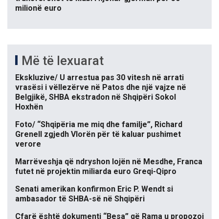
milionë euro
Më të lexuarat
Ekskluzive/ U arrestua pas 30 vitesh në arrati
vrasësi i vëllezërve në Patos dhe një vajze në
Belgjikë, SHBA ekstradon në Shqipëri Sokol
Hoxhën
Foto/ “Shqipëria me miq dhe familje”, Richard
Grenell zgjedh Vlorën për të kaluar pushimet
verore
Marrëveshja që ndryshon lojën në Mesdhe, Franca
futet në projektin miliarda euro Greqi-Qipro
Senati amerikan konfirmon Eric P. Wendt si
ambasador të SHBA-së në Shqipëri
Çfarë është dokumenti “Besa” që Rama u propozoi