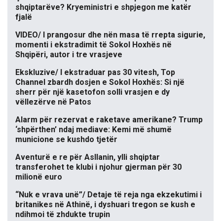
shqiptarëve? Kryeministri e shpjegon me katër
fjalë
VIDEO/ I prangosur dhe nën masa të rrepta sigurie,
momenti i ekstradimit të Sokol Hoxhës në
Shqipëri, autor i tre vrasjeve
Ekskluzive/ I ekstraduar pas 30 vitesh, Top
Channel zbardh dosjen e Sokol Hoxhës: Si një
sherr për një kasetofon solli vrasjen e dy
vëllezërve në Patos
Alarm për rezervat e raketave amerikane? Trump
‘shpërthen’ ndaj mediave: Kemi më shumë
municione se kushdo tjetër
Aventurë e re për Asllanin, ylli shqiptar
transferohet te klubi i njohur gjerman për 30
milionë euro
“Nuk e vrava unë”/ Detaje të reja nga ekzekutimi i
britanikes në Athinë, i dyshuari tregon se kush e
ndihmoi të zhdukte trupin